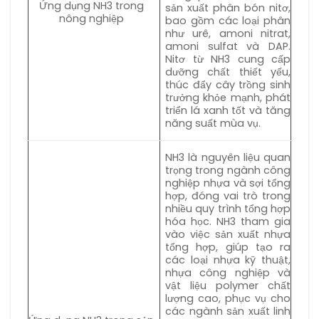
Ứng dụng NH3 trong
sản xuất phân bón nitơ,
nông nghiệp
bao gồm các loại phân
như urê, amoni nitrat,
amoni sulfat và DAP.
Nitơ từ NH3 cung cấp
dưỡng chất thiết yếu,
thúc đẩy cây trồng sinh
trưởng khỏe mạnh, phát
triển lá xanh tốt và tăng
năng suất mùa vụ.
NH3 là nguyên liệu quan
trọng trong ngành công
nghiệp nhựa và sợi tổng
hợp, đóng vai trò trong
nhiều quy trình tổng hợp
hóa học. NH3 tham gia
vào việc sản xuất nhựa
tổng hợp, giúp tạo ra
các loại nhựa kỹ thuật,
nhựa công nghiệp và
vật liệu polymer chất
lượng cao, phục vụ cho
các ngành sản xuất linh