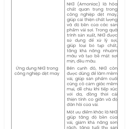
NH3 (Amoniac) là hóa
chất quan trọng trong
công nghiệp dệt may,
giúp cải thiện chất lượng
và độ bền của các sản
phẩm vải sợi. Trong quá
trình sản xuất, NH3 được
sử dụng để xử lý sợi,
giúp loại bỏ tạp chất,
tăng khả năng nhuộm
màu và tạo bề mặt sợi
mịn, đều màu.
Ứng dụng NH3 trong
Bên cạnh đó, NH3 còn
công nghiệp dệt may
được dùng để làm mềm
vải, giúp sản phẩm cuối
cùng có cảm giác mềm
mại, dễ chịu khi tiếp xúc
với da, đồng thời cải
thiện tính co giãn và độ
đàn hồi của vải.
Một ưu điểm khác là NH3
giúp tăng độ bền của
vải, giảm khả năng sờn
rách, tăng tuổi thọ sản