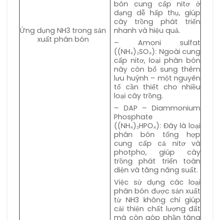
bón cung cấp nitơ ở
dạng dễ hấp thụ, giúp
cây trồng phát triển
nhanh và hiệu quả.
Ứng dụng NH3 trong sản
xuất phân bón
– Amoni sulfat
((NH₄)₂SO₄): Ngoài cung
cấp nitơ, loại phân bón
này còn bổ sung thêm
lưu huỳnh – một nguyên
tố cần thiết cho nhiều
loại cây trồng.
– DAP – Diammonium
Phosphate
((NH₄)₂HPO₄): Đây là loại
phân bón tổng hợp
cung cấp cả nitơ và
photpho, giúp cây
trồng phát triển toàn
diện và tăng năng suất.
Việc sử dụng các loại
phân bón được sản xuất
từ NH3 không chỉ giúp
cải thiện chất lượng đất
mà còn góp phần tăng