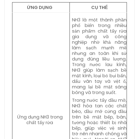
ỨNG DỤNG
CỤ THỂ
NH3 là một thành phần
phổ biến trong nhiều
sản phẩm chất tẩy rửa
gia dụng và công
nghiệp nhờ khả năng
làm sạch mạnh mẽ
nhưng an toàn khi sử
dụng đúng liều lượng.
Trong nước lau kính,
NH3 giúp làm sạch bề
mặt kính, loại bỏ bụi bẩn,
dấu vân tay và vệt ố,
mang lại bề mặt sáng
bóng và trong suốt.
Trong nước tẩy dầu mỡ,
NH3 hòa tan các chất
béo, dầu mỡ cứng đầu
Ứng dụng NH3 trong
trên bề mặt bếp, bàn,
chất tẩy rửa
tường hoặc thiết bị nhà
bếp, giúp việc vệ sinh
trở nên nhanh chóng và