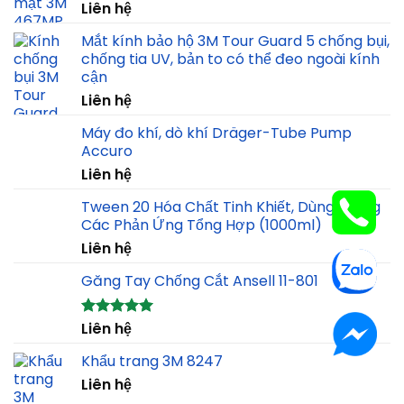
Liên hệ
Mắt kính bảo hộ 3M Tour Guard 5 chống bụi,
chống tia UV, bản to có thể đeo ngoài kính
cận
Liên hệ
Máy đo khí, dò khí Dräger-Tube Pump
Accuro
Liên hệ
Tween 20 Hóa Chất Tinh Khiết, Dùng Trong
Các Phản Ứng Tổng Hợp (1000ml)
Liên hệ
Găng Tay Chống Cắt Ansell 11-801
Liên hệ
Rated
5.00
out of 5
Khẩu trang 3M 8247
Liên hệ