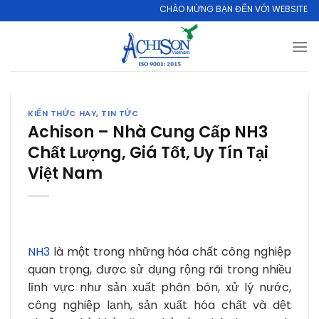
Skip
CHÀO MỪNG BẠN ĐẾN VỚI WEBSITE CHÍNH THỨC 
to
content
KIẾN THỨC HAY
,
TIN TỨC
Achison – Nhà Cung Cấp NH3
Chất Lượng, Giá Tốt, Uy Tín Tại
Việt Nam
NH3
là một trong những hóa chất công nghiệp
quan trọng, được sử dụng rộng rãi trong nhiều
lĩnh vực như sản xuất phân bón, xử lý nước,
công nghiệp lạnh, sản xuất hóa chất và dệt