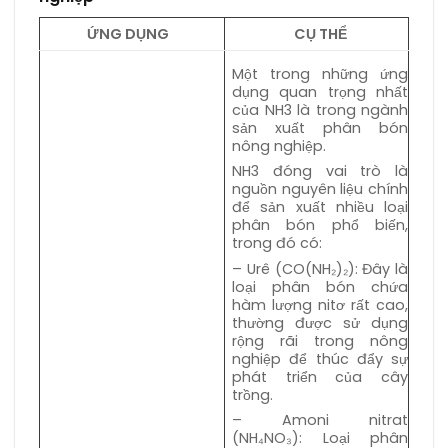
ỨNG DỤNG
CỤ THỂ
Một trong những ứng
dụng quan trọng nhất
của NH3 là trong ngành
sản xuất phân bón
nông nghiệp.
NH3 đóng vai trò là
nguồn nguyên liệu chính
để sản xuất nhiều loại
phân bón phổ biến,
trong đó có:
– Urê (CO(NH₂)₂): Đây là
loại phân bón chứa
hàm lượng nitơ rất cao,
thường được sử dụng
rộng rãi trong nông
nghiệp để thúc đẩy sự
phát triển của cây
trồng.
– Amoni nitrat
(NH₄NO₃): Loại phân