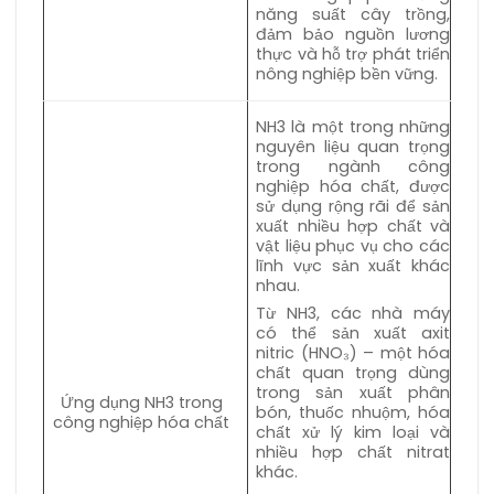
năng suất cây trồng,
đảm bảo nguồn lương
thực và hỗ trợ phát triển
nông nghiệp bền vững.
NH3 là một trong những
nguyên liệu quan trọng
trong ngành công
nghiệp hóa chất, được
sử dụng rộng rãi để sản
xuất nhiều hợp chất và
vật liệu phục vụ cho các
lĩnh vực sản xuất khác
nhau.
Từ NH3, các nhà máy
có thể sản xuất axit
nitric (HNO₃) – một hóa
chất quan trọng dùng
trong sản xuất phân
Ứng dụng NH3 trong
bón, thuốc nhuộm, hóa
công nghiệp hóa chất
chất xử lý kim loại và
nhiều hợp chất nitrat
khác.