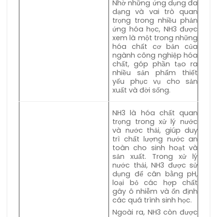
Nhờ những ứng dụng đa
dạng và vai trò quan
trọng trong nhiều phản
ứng hóa học, NH3 được
xem là một trong những
hóa chất cơ bản của
ngành công nghiệp hóa
chất, góp phần tạo ra
nhiều sản phẩm thiết
yếu phục vụ cho sản
xuất và đời sống.
NH3 là hóa chất quan
trọng trong xử lý nước
và nước thải, giúp duy
trì chất lượng nước an
toàn cho sinh hoạt và
sản xuất. Trong xử lý
nước thải, NH3 được sử
dụng để cân bằng pH,
loại bỏ các hợp chất
gây ô nhiễm và ổn định
các quá trình sinh học.
Ngoài ra, NH3 còn được