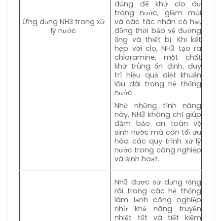
dùng để khử clo dư
trong nước, giảm mùi
Ứng dụng NH3 trong xử
và các tác nhân có hại,
lý nước
đồng thời bảo vệ đường
ống và thiết bị. Khi kết
hợp với clo, NH3 tạo ra
chloramine, một chất
khử trùng ổn định, duy
trì hiệu quả diệt khuẩn
lâu dài trong hệ thống
nước.
Nhờ những tính năng
này, NH3 không chỉ giúp
đảm bảo an toàn vệ
sinh nước mà còn tối ưu
hóa các quy trình xử lý
nước trong công nghiệp
và sinh hoạt.
NH3 được sử dụng rộng
rãi trong các hệ thống
làm lạnh công nghiệp
nhờ khả năng truyền
nhiệt tốt và tiết kiệm