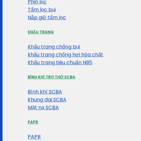
Phin lọc
Tấm lọc bụi
Nắp giữ tấm lọc
KHẨU TRANG
Khẩu trang chống bụi
khẩu trang chống hơi hóa chất
Khẩu trang tiêu chuẩn N95
BÌNH KHÍ TRỢ THỞ SCBA
Bình khí SCBA
Khung đai SCBA
Mặt nạ SCBA
PAPR
PAPR