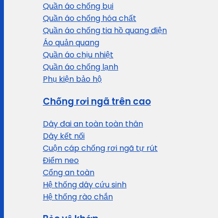
Quần áo chống bụi
Quần áo chống hóa chất
Quần áo chống tia hồ quang điện
Áo quản quang
Quần áo chịu nhiệt
Quần áo chống lạnh
Phụ kiện bảo hộ
Chống rơi ngã trên cao
Dây đai an toàn toàn thân
Dây kết nối
Cuộn cáp chống rơi ngã tự rút
Điểm neo
Cổng an toàn
Hệ thống dây cứu sinh
Hệ thống rào chắn