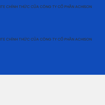
HÍNH THỨC CỦA CÔNG TY CỔ PHẦN ACHISON
HÍNH THỨC CỦA CÔNG TY CỔ PHẦN ACHISON