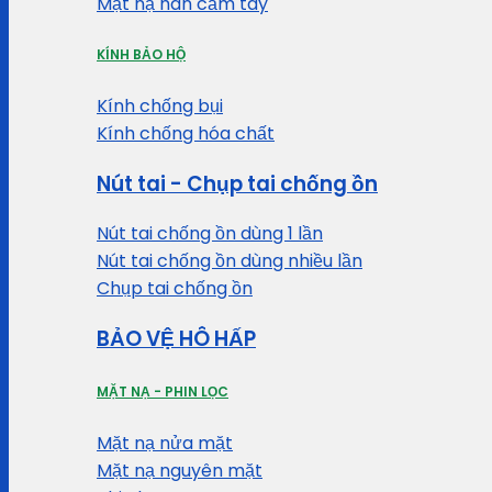
Mặt nạ hàn cầm tay
KÍNH BẢO HỘ
Kính chống bụi
Kính chống hóa chất
Nút tai - Chụp tai chống ồn
Nút tai chống ồn dùng 1 lần
Nút tai chống ồn dùng nhiều lần
Chụp tai chống ồn
BẢO VỆ HÔ HẤP
MẶT NẠ - PHIN LỌC
Mặt nạ nửa mặt
Mặt nạ nguyên mặt