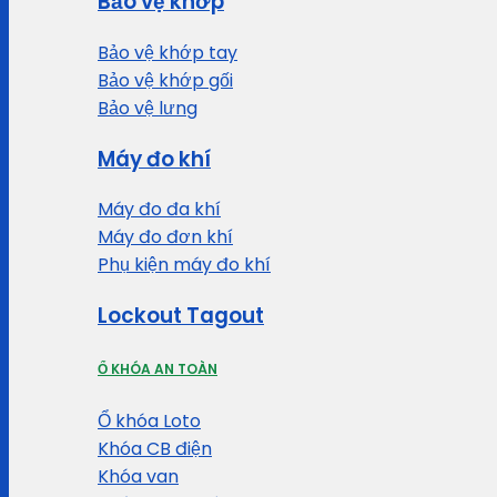
Bảo vệ khớp
Bảo vệ khớp tay
Bảo vệ khớp gối
Bảo vệ lưng
Máy đo khí
Máy đo đa khí
Máy đo đơn khí
Phụ kiện máy đo khí
Lockout Tagout
Ổ KHÓA AN TOÀN
Ổ khóa Loto
Khóa CB điện
Khóa van