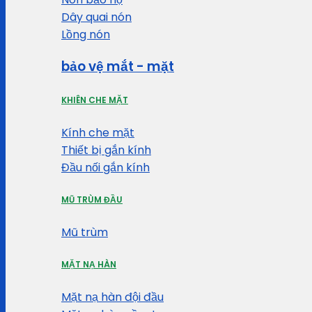
Dây quai nón
Lồng nón
bảo vệ mắt - mặt
KHIÊN CHE MẶT
Kính che mặt
Thiết bị gắn kính
Đầu nối gắn kính
MŨ TRÙM ĐẦU
Mũ trùm
MẶT NẠ HÀN
Mặt nạ hàn đội đầu