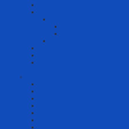
Điểm neo
Hệ Thống Dây Cứu Sinh
Dây cứu sinh cố định
Dây cứu sinh chiều dọc
Dây cứu sinh phương ngang
Dây cứu sinh tạm thời
Hệ thống rào chắn
Thiết bị cứu hộ – cứu nạn – thoát hiểm
Thiết bị làm việc trong không gian hạn
chế
Găng tay bảo hộ
Găng tay cách điện
Găng tay chịu nhiệt
Găng Tay Chống Cắt
Găng tay chống hóa chất
Găng tay đa dụng
Găng tay dùng một lần
Găng tay thực phẩm