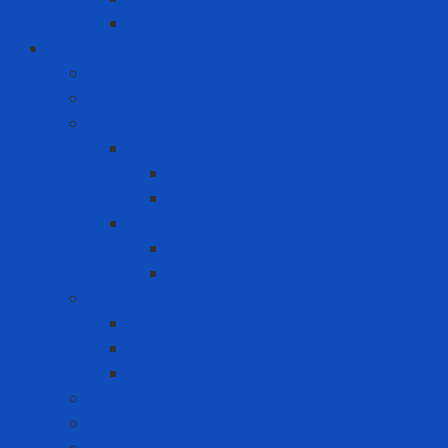
Khẩu trang y tế
Bảo vệ cơ sở hạ tầng và môi trường
Bảo Ôn Công Nghiệp
Giải Pháp An Toàn Máy Móc
Giải pháp chứa hóa chất
Hộp chứa hóa chất
Can chứa hóa chất
Hộp nhấn pit-tong
Tủ chứa hóa chất
Tủ chứa hóa chất ngoài trời
Tủ chứa hóa chất trong nhà
Giải pháp xử lý tràn đổ hóa chất
Bộ ứng cứu tràn đổ dầu
Bộ ứng cứu tràn đổ hóa chất
Vật liệu thấm hút
Máy lọc nước
Pallet chứa hóa chất