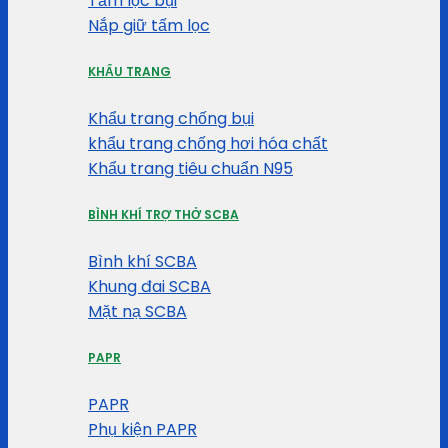
Tấm lọc bụi
Nắp giữ tấm lọc
KHẨU TRANG
Khẩu trang chống bụi
khẩu trang chống hơi hóa chất
Khẩu trang tiêu chuẩn N95
BÌNH KHÍ TRỢ THỞ SCBA
Bình khí SCBA
Khung đai SCBA
Mặt nạ SCBA
PAPR
PAPR
Phụ kiện PAPR