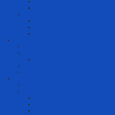
Pallet
Thùng Carton
NĂNG LƯỢNG
Than đá
Viên nén gỗ
Viên nén trấu
Phòng cháy chữa cháy - cứu hộ
Bình cứu hỏa
Mặt nạ thoát hiểm
Mặt nạ chống khói
Quần áo phòng cháy chữa cháy
Thiết bị ứng cứu sự cố
Quà tặng doanh nghiệp
Bình giữ nhiệt
Điện gia dụng
Joyoung
Whirlpool
Xiaomi