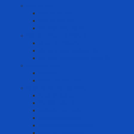
Máy đo khí
Máy đo đa khí
Máy đo đơn khí
Phụ kiện máy đo khí
Nút tai - Chụp tai chống ồn
Chụp tai chống ồn
Nút tai chống ồn dùng 1 lần
Nút tai chống ồn dùng nhiều lần
Phao cứu sinh
Áo phao
Phao cứu sinh tròn
Quần Áo Bảo Hộ Lao Động
Áo phản quang
Phụ kiện bảo hộ
Quần áo chịu nhiệt
Quần áo chống bụi
Quần áo chống hóa chất
Quần áo chống lạnh