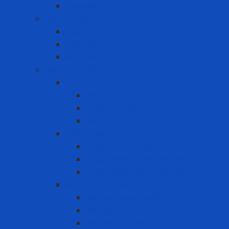
Ủng bảo hộ
Bảo vệ đầu
Dây quai nón
Lồng nón
Nón Bảo Hộ
Bảo vệ hô hấp
Bình khí trợ thở SCBA
Bình khí SCBA
Khung đai SCBA
Mặt nạ SCBA
Khẩu Trang
Khẩu trang chống bụi
khẩu trang chống hơi hóa chất
Khẩu trang tiêu chuẩn N95
Mặt nạ - Phin lọc
Mặt nạ nguyên mặt
Mặt nạ nửa mặt
Nắp giữ tấm lọc