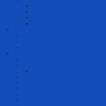
Sơn công nghiệp
Sơn Chịu Nhiệt
Sơn Chống Cháy
Sơn chống thấm
Sơn giảm nhiệt
Công cụ điện - Dụng cụ cầm tay
Máy bắn vít
Máy cưa
Máy khoan
Dịch vụ kỹ thuật
Dịch vụ bảo ôn
Dịch vụ đánh giá rủi ro
Dịch vụ đánh giá rủi ro tia hồ quang
Dịch vụ hiệu chuẩn máy đo khí
Dịch vụ hiệu chuẩn thiết bị đo lường
Dịch vụ huấn luyện
Dịch vụ kiểm tra định kỳ
Dịch vụ nạp khí