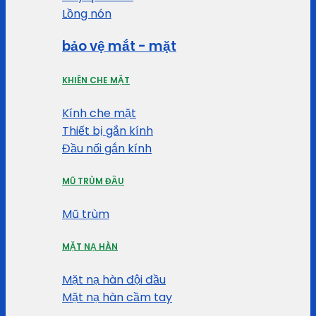
Lồng nón
bảo vệ mắt - mặt
KHIÊN CHE MẶT
Kính che mặt
Thiết bị gắn kính
Đầu nối gắn kính
MŨ TRÙM ĐẦU
Mũ trùm
MẶT NẠ HÀN
Mặt nạ hàn đội đầu
Mặt nạ hàn cầm tay