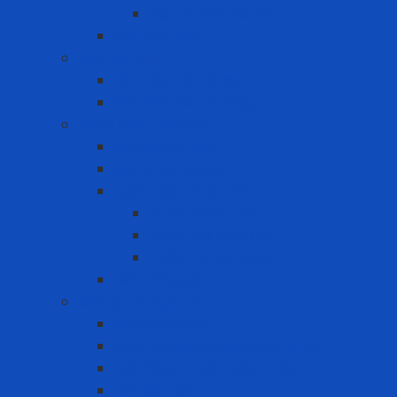
Mặt nạ hàn đội đầu
Mũ trùm đầu
Bồn rửa mắt
Bồn rửa mắt cố định
Bồn rửa mắt di dộng
Cảnh báo - Chỉ dẫn
Bảng cảnh báo
Cọc phản quang
Cuộn rào công trình
Cuộn rào in chữ
Cuộn rào trắng đỏ
Cuộn rào vàng đen
Gờ chống sốc
Chống rơi ngã trên cao
Cổng an toàn
Cuộn cáp chống rơi ngã tự rút
Dây đai an toàn toàn thân
Dây kết nối