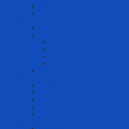
Quần áo chống tia hồ quang điện
Quần áo khác
Quy trình Lockout Tagout
Bộ LOTO kit
Khóa an toàn
Khóa CB điện
Khóa Loto khác
Khóa van
Ổ khóa Loto
Thẻ cảnh báo
Sản phẩm may mặc
Áo blouse
Áo mưa
Quần áo đồng phục
Quần áo thủy sản
Tạp dề
Sản phẩm y tế
Găng tay y tế