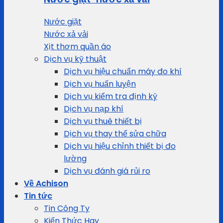
Nước giặt
Nước xả vải
Xịt thơm quần áo
Dịch vụ kỹ thuật
Dịch vụ hiệu chuẩn máy đo khí
Dịch vụ huấn luyện
Dịch vụ kiểm tra định kỳ
Dịch vụ nạp khí
Dịch vụ thuê thiết bị
Dịch vụ thay thế sửa chữa
Dịch vụ hiệu chỉnh thiết bị đo
lường
Dịch vụ đánh giá rủi ro
Về Achison
Tin tức
Tin Công Ty
Kiến Thức Hay