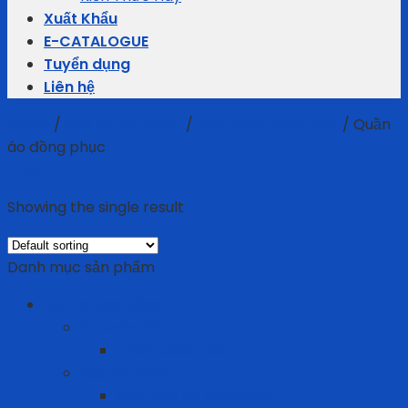
Xuất Khẩu
E-CATALOGUE
Tuyển dụng
Liên hệ
Home
/
Bảo Hộ Lao Động
/
Sản phẩm may mặc
/
Quần
áo đồng phục
Filter
Showing the single result
Danh mục sản phẩm
Bảo Hộ Lao Động
An toàn điện
Thảm cách điện
Bảo vệ chân
Giày Bảo Hộ Lao Động