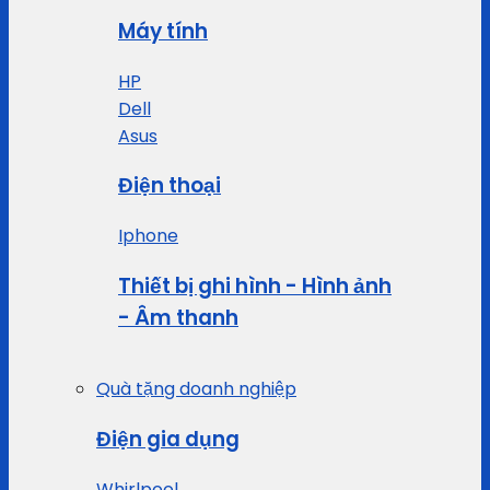
Máy tính
HP
Dell
Asus
Điện thoại
Iphone
Thiết bị ghi hình - Hình ảnh
- Âm thanh
Quà tặng doanh nghiệp
Điện gia dụng
Whirlpool