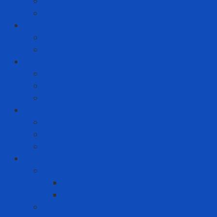
Dịch vụ thay thế sửa chữa
Dịch vụ thuê thiết bị
Giải Pháp Chăm Sóc Ô Tô
Phim Cách Nhiệt Ô Tô 3M
PPF Ô Tô 3M
Giải pháp phòng dịch
Khẩu trang N95
Quần áo phòng dịch
Test nhanh Covid
Giải Pháp Văn Phòng
Laptop
Mini PC
PC
Hàng tiêu dùng
Chăm sóc răng miệng
Bàn chải đánh răng
Kem đánh răng
Nước giặt - Nước xả vải