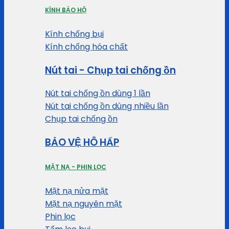
KÍNH BẢO HỘ
Kính chống bụi
Kính chống hóa chất
Nút tai - Chụp tai chống ồn
Nút tai chống ồn dùng 1 lần
Nút tai chống ồn dùng nhiều lần
Chụp tai chống ồn
BẢO VỆ HÔ HẤP
MẶT NẠ - PHIN LỌC
Mặt nạ nửa mặt
Mặt nạ nguyên mặt
Phin lọc