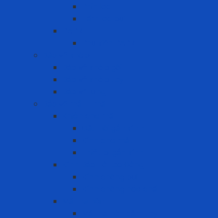
Phin lọc
Tấm lọc bụi
PAPR
Phụ kiện PAPR
Bảo vệ khớp
Bảo vệ khớp gối
Bảo vệ khớp tay
Bảo vệ lưng
Bảo vệ mắt - mặt
Khiên che mặt
Đầu nối gắn kính
Kính che mặt
Thiết bị gắn kính
Kính Bảo Hộ Lao Động
Kính chống bụi
Kính chống hóa chất
Mặt nạ hàn
Mặt nạ hàn cầm tay