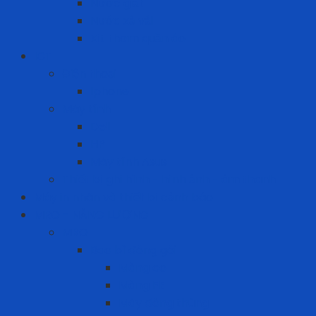
Nước giặt
Nước xả vải
Xịt thơm quần áo
ICT
Điện thoại
Iphone
Máy tính
Dell
HP
Máy tính Asus
Thiết bị ghi hình - hình ảnh - âm thanh
Máy in nhãn và thiết bị cảnh báo
MRO - NĂNG LƯỢNG
MRO
Bao bì đóng gói
Màng co
Màng FE
Máy đóng thùng