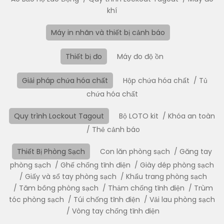
khí
Máy in nhãn và thiết bị cảnh báo
Thiết bị đo
Máy đo độ ồn
Giải pháp chứa hóa chất
Hộp chứa hóa chất
Tủ
chứa hóa chất
Quy trình Lockout Tagout
Bộ LOTO kit
Khóa an toàn
Thẻ cảnh báo
Thiết Bị Phòng Sạch
Con lăn phòng sạch
Găng tay
phòng sạch
Ghế chống tĩnh điện
Giày dép phòng sạch
Giấy và sổ tay phòng sạch
Khẩu trang phòng sạch
Tăm bông phòng sạch
Thảm chống tĩnh điện
Trùm
tóc phòng sạch
Túi chống tĩnh điện
Vải lau phòng sạch
Vòng tay chống tĩnh điện