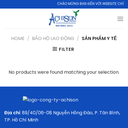
Skip
CHÀO MỪNG BẠN ĐẾN VỚI WEBSITE CHÍNH 
to
content
HOME
/
BẢO HỘ LAO ĐỘNG
/
SẢN PHẨM Y TẾ
FILTER
No products were found matching your selection.
Địa chỉ
: 89/40/06-08 Nguyễn Hồng Đào, P. Tân Bình,
TP. Hồ Chí Minh