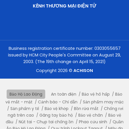
KÊNH THƯƠNG MẠI ĐIỆN TỬ
Business registration certificate number: 0303055657
issued by HCM City People's Committee on August 29,
2003. (The 19th change on April 15, 2021)
Copyright 2026 ©
ACHISON
Bảo Hộ Lao Động
An toàn điện
Bảo vệ hô hấp
Bảo
vệ mắt - mặt
Cảnh báo - Chỉ dẫn
Sản phẩm may mặc
Sản phẩm y tế
Bảo vệ khớp
Bồn rửa mắt
Chống rơi
ngã trên cao
Găng tay bảo hộ
Bảo vệ chân
Bảo vệ
đầu
Nút tai - Chụp tai chống ồn
Phao cứu sinh
Quần
Áo Bảo Hộ Lao Động
Quy trình Lockout Tagout
Máy đo