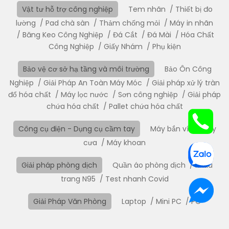
Vật tư hỗ trợ công nghiệp
Tem nhãn
Thiết bị đo
lường
Pad chà sàn
Thảm chống mỏi
Máy in nhãn
Băng Keo Công Nghiệp
Đá Cắt
Đá Mài
Hóa Chất
Công Nghiệp
Giấy Nhám
Phụ kiện
Bảo vệ cơ sở hạ tầng và môi trường
Bảo Ôn Công
Nghiệp
Giải Pháp An Toàn Máy Móc
Giải pháp xử lý tràn
đổ hóa chất
Máy lọc nước
Sơn công nghiệp
Giải pháp
chứa hóa chất
Pallet chứa hóa chất
Công cụ điện - Dụng cụ cầm tay
Máy bắn vít
Máy
cưa
Máy khoan
Giải pháp phòng dịch
Quần áo phòng dịch
Khẩu
trang N95
Test nhanh Covid
Giải Pháp Văn Phòng
Laptop
Mini PC
PC