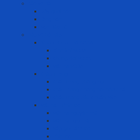
Bảo vệ đầu
Dây quai nón
Lồng nón
Nón Bảo Hộ
Bảo vệ hô hấp
Bình khí trợ thở SCBA
Bình khí SCBA
Khung đai SCBA
Mặt nạ SCBA
Khẩu Trang
Khẩu trang chống bụi
khẩu trang chống hơi hóa chất
Khẩu trang tiêu chuẩn N95
Mặt nạ - Phin lọc
Mặt nạ nguyên mặt
Mặt nạ nửa mặt
Nắp giữ tấm lọc
Phin lọc