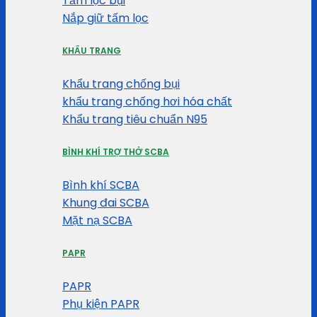
Tấm lọc bụi
Nắp giữ tấm lọc
KHẨU TRANG
Khẩu trang chống bụi
khẩu trang chống hơi hóa chất
Khẩu trang tiêu chuẩn N95
BÌNH KHÍ TRỢ THỞ SCBA
Bình khí SCBA
Khung đai SCBA
Mặt nạ SCBA
PAPR
PAPR
Phụ kiện PAPR