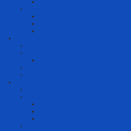
Thùng Carton
NĂNG LƯỢNG
Than đá
Viên nén gỗ
Viên nén trấu
Phòng cháy chữa cháy - cứu hộ
Bình cứu hỏa
Mặt nạ thoát hiểm
Mặt nạ chống khói
Quần áo phòng cháy chữa cháy
Thiết bị ứng cứu sự cố
Quà tặng doanh nghiệp
Bình giữ nhiệt
Điện gia dụng
Joyoung
Whirlpool
Xiaomi
Nón bảo hiểm