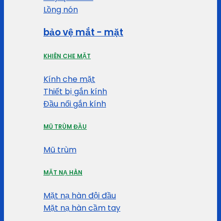
Lồng nón
bảo vệ mắt - mặt
KHIÊN CHE MẶT
Kính che mặt
Thiết bị gắn kính
Đầu nối gắn kính
MŨ TRÙM ĐẦU
Mũ trùm
MẶT NẠ HÀN
Mặt nạ hàn đội đầu
Mặt nạ hàn cầm tay