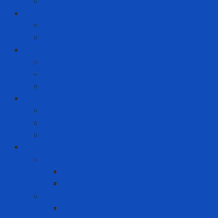
Dịch vụ thuê thiết bị
Giải Pháp Chăm Sóc Ô Tô
Phim Cách Nhiệt Ô Tô 3M
PPF Ô Tô 3M
Giải pháp phòng dịch
Khẩu trang N95
Quần áo phòng dịch
Test nhanh Covid
Giải Pháp Văn Phòng
Laptop
Mini PC
PC
Hàng tiêu dùng
Chăm sóc răng miệng
Bàn chải đánh răng
Kem đánh răng
Nước giặt - Nước xả vải
Nước giặt