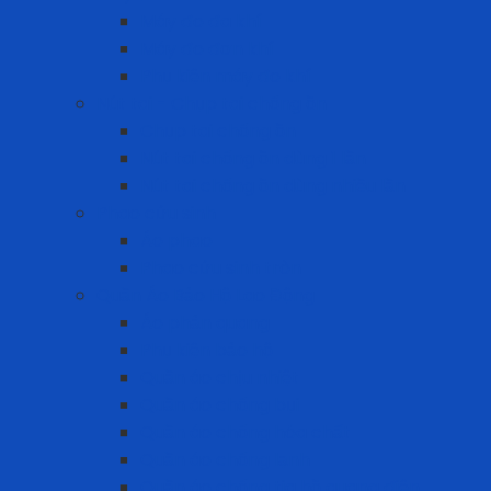
Máy đo đa khí
Máy đo đơn khí
Phụ kiện máy đo khí
Nút tai - Chụp tai chống ồn
Chụp tai chống ồn
Nút tai chống ồn dùng 1 lần
Nút tai chống ồn dùng nhiều lần
Phao cứu sinh
Áo phao
Phao cứu sinh tròn
Quần Áo Bảo Hộ Lao Động
Áo phản quang
Phụ kiện bảo hộ
Quần áo chịu nhiệt
Quần áo chống bụi
Quần áo chống hóa chất
Quần áo chống lạnh
Quần áo chống tia hồ quang điện