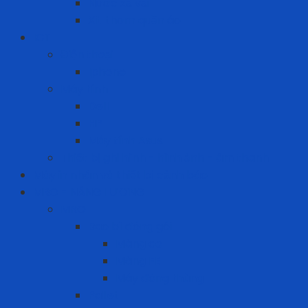
Nước xả vải
Xịt thơm quần áo
ICT
Điện thoại
Iphone
Máy tính
Dell
HP
Máy tính Asus
Thiết bị ghi hình - hình ảnh - âm thanh
Máy in nhãn và thiết bị cảnh báo
MRO - NĂNG LƯỢNG
MRO
Bao bì đóng gói
Màng co
Màng FE
Máy đóng thùng
Pallet