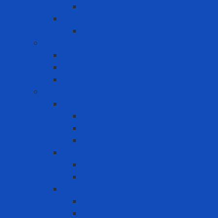
Tấm lọc bụi
PAPR
Phụ kiện PAPR
Bảo vệ khớp
Bảo vệ khớp gối
Bảo vệ khớp tay
Bảo vệ lưng
Bảo vệ mắt - mặt
Khiên che mặt
Đầu nối gắn kính
Kính che mặt
Thiết bị gắn kính
Kính Bảo Hộ Lao Động
Kính chống bụi
Kính chống hóa chất
Mặt nạ hàn
Mặt nạ hàn cầm tay
Mặt nạ hàn đội đầu