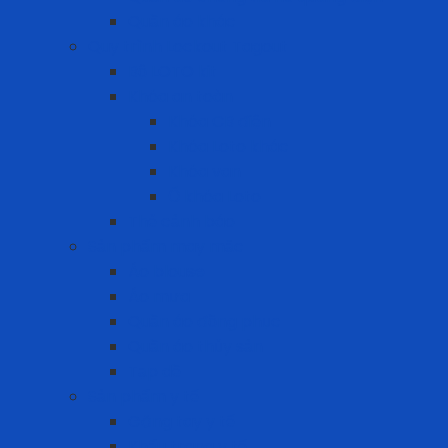
Quần áo khác
Quy trình Lockout Tagout
Bộ LOTO kit
Khóa an toàn
Khóa CB điện
Khóa Loto khác
Khóa van
Ổ khóa Loto
Thẻ cảnh báo
Sản phẩm may mặc
Áo blouse
Áo mưa
Quần áo đồng phục
Quần áo thủy sản
Tạp dề
Sản phẩm y tế
Găng tay y tế
Khẩu trang y tế