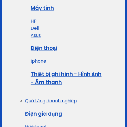
Máy tính
HP
Dell
Asus
Điện thoại
Iphone
Thiết bị ghi hình - Hình ảnh
- Âm thanh
Quà tặng doanh nghiệp
Điện gia dụng
Whirlpool