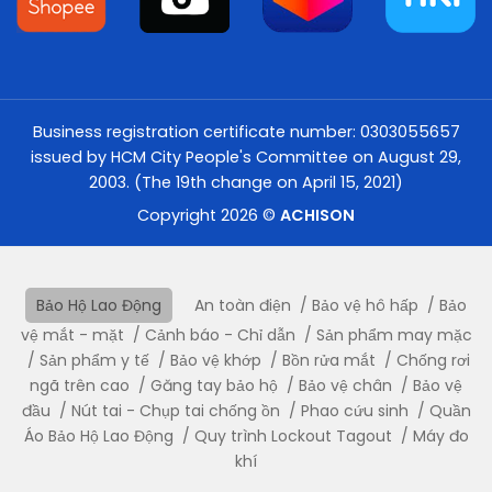
Business registration certificate number: 0303055657
issued by HCM City People's Committee on August 29,
2003. (The 19th change on April 15, 2021)
Copyright 2026 ©
ACHISON
Bảo Hộ Lao Động
An toàn điện
Bảo vệ hô hấp
Bảo
vệ mắt - mặt
Cảnh báo - Chỉ dẫn
Sản phẩm may mặc
Sản phẩm y tế
Bảo vệ khớp
Bồn rửa mắt
Chống rơi
ngã trên cao
Găng tay bảo hộ
Bảo vệ chân
Bảo vệ
đầu
Nút tai - Chụp tai chống ồn
Phao cứu sinh
Quần
Áo Bảo Hộ Lao Động
Quy trình Lockout Tagout
Máy đo
khí