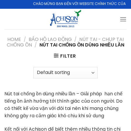
Skip
CHÀO MỪNG BẠN ĐẾN VỚI WEBSITE CHÍNH THỨC CỦA CÔNG T
to
content
HOME
/
BẢO HỘ LAO ĐỘNG
/
NÚT TAI - CHỤP TAI
CHỐNG ỒN
/
NÚT TAI CHỐNG ỒN DÙNG NHIỀU LẦN
FILTER
Nút tai chống ồn dùng nhiều lần – Giải pháp hạn chế
tiếng ồn ảnh hưởng tới thính giác của con người. Do
có thiết kế vừa vặn với đôi tai nên khi mang chúng
không gây ra cảm giác khó chịu khi sử dụng
Kết nối với Achison để biết thêm nhiều thông tin chi