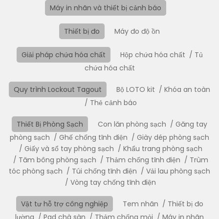
Máy in nhãn và thiết bị cảnh báo
Thiết bị đo
Máy đo độ ồn
Giải pháp chứa hóa chất
Hộp chứa hóa chất
Tủ
chứa hóa chất
Quy trình Lockout Tagout
Bộ LOTO kit
Khóa an toàn
Thẻ cảnh báo
Thiết Bị Phòng Sạch
Con lăn phòng sạch
Găng tay
phòng sạch
Ghế chống tĩnh điện
Giày dép phòng sạch
Giấy và sổ tay phòng sạch
Khẩu trang phòng sạch
Tăm bông phòng sạch
Thảm chống tĩnh điện
Trùm
tóc phòng sạch
Túi chống tĩnh điện
Vải lau phòng sạch
Vòng tay chống tĩnh điện
Vật tư hỗ trợ công nghiệp
Tem nhãn
Thiết bị đo
lường
Pad chà sàn
Thảm chống mỏi
Máy in nhãn