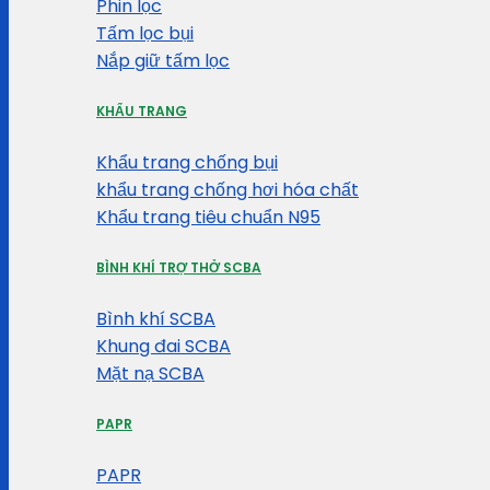
Phin lọc
Tấm lọc bụi
Nắp giữ tấm lọc
KHẨU TRANG
Khẩu trang chống bụi
khẩu trang chống hơi hóa chất
Khẩu trang tiêu chuẩn N95
BÌNH KHÍ TRỢ THỞ SCBA
Bình khí SCBA
Khung đai SCBA
Mặt nạ SCBA
PAPR
PAPR