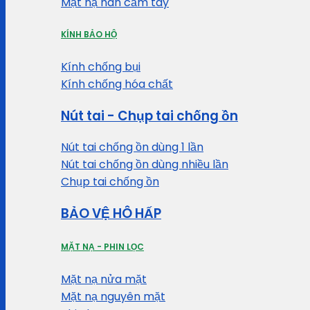
Mặt nạ hàn cầm tay
KÍNH BẢO HỘ
Kính chống bụi
Kính chống hóa chất
Nút tai - Chụp tai chống ồn
Nút tai chống ồn dùng 1 lần
Nút tai chống ồn dùng nhiều lần
Chụp tai chống ồn
BẢO VỆ HÔ HẤP
MẶT NẠ - PHIN LỌC
Mặt nạ nửa mặt
Mặt nạ nguyên mặt