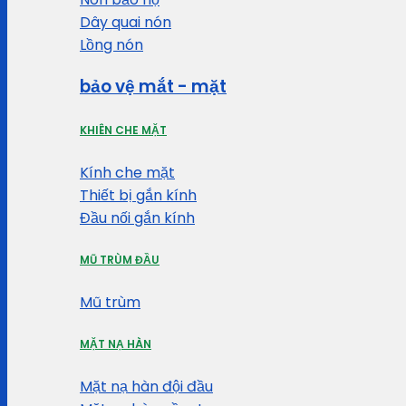
Dây quai nón
Lồng nón
bảo vệ mắt - mặt
KHIÊN CHE MẶT
Kính che mặt
Thiết bị gắn kính
Đầu nối gắn kính
MŨ TRÙM ĐẦU
Mũ trùm
MẶT NẠ HÀN
Mặt nạ hàn đội đầu