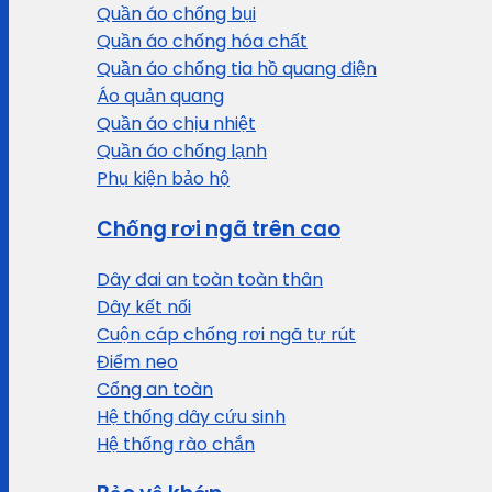
Quần áo chống bụi
Quần áo chống hóa chất
Quần áo chống tia hồ quang điện
Áo quản quang
Quần áo chịu nhiệt
Quần áo chống lạnh
Phụ kiện bảo hộ
Chống rơi ngã trên cao
Dây đai an toàn toàn thân
Dây kết nối
Cuộn cáp chống rơi ngã tự rút
Điểm neo
Cổng an toàn
Hệ thống dây cứu sinh
Hệ thống rào chắn