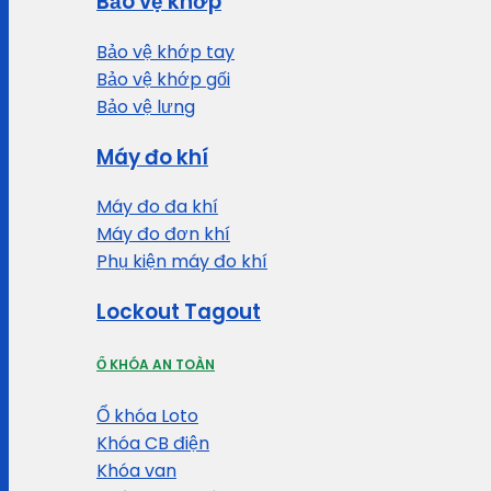
Bảo vệ khớp
Bảo vệ khớp tay
Bảo vệ khớp gối
Bảo vệ lưng
Máy đo khí
Máy đo đa khí
Máy đo đơn khí
Phụ kiện máy đo khí
Lockout Tagout
Ổ KHÓA AN TOÀN
Ổ khóa Loto
Khóa CB điện
Khóa van