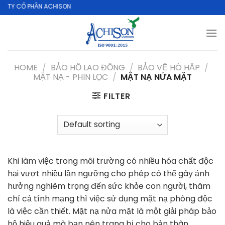
Skip
 CỔ PHẦN ACHISON
to
content
HOME
/
BẢO HỘ LAO ĐỘNG
/
BẢO VỆ HÔ HẤP
/
MẶT NẠ - PHIN LỌC
/
MẶT NẠ NỬA MẶT
FILTER
Khi làm việc trong môi trường có nhiều hóa chất độc
hại vượt nhiều lần ngưỡng cho phép có thể gây ảnh
hưởng nghiêm trọng đến sức khỏe con người, thâm
chí cả tính mạng thì việc sử dụng mặt nạ phòng độc
là việc cần thiết. Mặt nạ nửa mặt là một giải pháp bảo
hộ hiệu quả mà bạn nên trang bị cho bản thân.