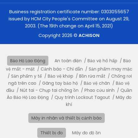
trong không khí.
Business registration certificate number: 0303055657
Sơn và hoàn thiện bề mặt
: Lọc sạch hơi dung môi và
issued by HCM City People's Committee on August 29,
các hóa chất bay hơi.
2003. (The 19th change on April 15, 2021)
Copyright 2026 ©
ACHISON
Giảm nguy cơ mắc các bệnh về hô hấp
:
Việc sử dụng
mặt nạ phòng độc nửa mặt
giúp hạn
chế tối đa nguy cơ mắc các bệnh nghiêm trọng như
viêm phổi, hen suyễn, hoặc bệnh bụi phổi, bảo vệ sức
Bảo Hộ Lao Động
An toàn điện
Bảo vệ hô hấp
Bảo
khỏe lâu dài cho người lao động.
vệ mắt - mặt
Cảnh báo - Chỉ dẫn
Sản phẩm may mặc
Sản phẩm y tế
Bảo vệ khớp
Bồn rửa mắt
Chống rơi
Với những công dụng vượt trội,
mặt nạ nửa mặt
là
ngã trên cao
Găng tay bảo hộ
Bảo vệ chân
Bảo vệ
thiết bị không thể thiếu để đảm bảo an toàn trong
đầu
Nút tai - Chụp tai chống ồn
Phao cứu sinh
Quần
môi trường lao động nguy hiểm. Để đạt hiệu quả bảo
Áo Bảo Hộ Lao Động
Quy trình Lockout Tagout
Máy đo
vệ cao nhất, bạn nên chọn các sản phẩm
mặt nạ
khí
phòng độc chính hãng
từ các thương hiệu uy tín
Máy in nhãn và thiết bị cảnh báo
như 3M hoặc Koken, đảm bảo chất lượng và độ bền
theo tiêu chuẩn quốc tế.
Thiết bị đo
Máy đo độ ồn