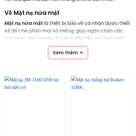
Về Mặt nạ nửa mặt
Mặt nạ nửa mặt
là thiết bị bảo vệ cá nhân được thiết
kế để che phần mũi và miệng, giúp ngăn chặn các
tác nhân gây hại như bụi mịn, khí độc, hơi hóa chất,
và vi khuẩn xâm nhập vào hệ hô hấp. Đây là lựa chọn
Xem thêm
tối ưu cho người lao động trong môi trường làm việc
chứa nhiều rủi ro về sức khỏe. Với thiết kế nhỏ gọn và
tiện lợi, mặt nạ bảo hộ thường được sử dụng trong
các ngành công nghiệp như xây dựng, hóa chất, và
chế tạo.
Phân loại sản phẩm mặt nạ phòng độc nửa
mặt
Hiện nay,
mặt nạ nửa mặt
được phân loại dựa trên số
lượng phin lọc, phù hợp với từng nhu cầu và môi
trường làm việc khác nhau. Cụ thể: