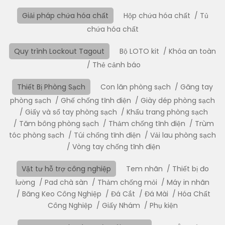
ACHISON – Địa chỉ mua mặt nạ nửa mặt chính hãng
Giải pháp chứa hóa chất
Hộp chứa hóa chất
Tủ
Nếu bạn đang tìm kiếm
mặt nạ nửa mặt chính hãng
chứa hóa chất
với chất lượng đảm bảo,
Achison
là địa chỉ đáng tin
cậy, chuyên cung cấp các dòng sản phẩm bảo hộ lao
Quy trình Lockout Tagout
Bộ LOTO kit
Khóa an toàn
động chất lượng cao, đáp ứng mọi nhu cầu của
Thẻ cảnh báo
khách hàng.Kết nối với Achison để biết thêm nhiều
thông tin chi tiết về sản phẩm qua Hotline:
Thiết Bị Phòng Sạch
Con lăn phòng sạch
Găng tay
0913.820.539 hoặc Email: achisonjsc@achison.com
phòng sạch
Ghế chống tĩnh điện
Giày dép phòng sạch
Giấy và sổ tay phòng sạch
Khẩu trang phòng sạch
Tăm bông phòng sạch
Thảm chống tĩnh điện
Trùm
tóc phòng sạch
Túi chống tĩnh điện
Vải lau phòng sạch
Vòng tay chống tĩnh điện
Vật tư hỗ trợ công nghiệp
Tem nhãn
Thiết bị đo
lường
Pad chà sàn
Thảm chống mỏi
Máy in nhãn
Băng Keo Công Nghiệp
Đá Cắt
Đá Mài
Hóa Chất
Công Nghiệp
Giấy Nhám
Phụ kiện