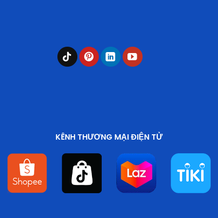
Khi người lao động được bảo vệ bởi một chiếc
mặt nạ
phòng độc chính hãng
, họ có thể làm việc trong thời
gian dài mà không cảm thấy mệt mỏi hoặc lo lắng về
các tác nhân gây hại từ môi trường. Đặc biệt, các
dòng sản phẩm như
mặt nạ phòng độc 3M 6200
hoặc
mặt nạ phòng độc Koken G7
được thiết kế nhẹ
nhàng và thoải mái, mang lại sự linh hoạt tối ưu cho
người sử dụng.
Ứng dụng đa dạng trong nhiều ngành nghề
:
Mặt nạ nửa mặt
không chỉ giới hạn trong ngành công
KÊNH THƯƠNG MẠI ĐIỆN TỬ
nghiệp nặng mà còn được sử dụng phổ biến trong
các lĩnh vực như:
Sản xuất và gia công hóa chất
: Bảo vệ trước khí độc
và hơi hóa chất độc hại.
Xây dựng
: Ngăn ngừa bụi xi măng và các hạt bụi mịn