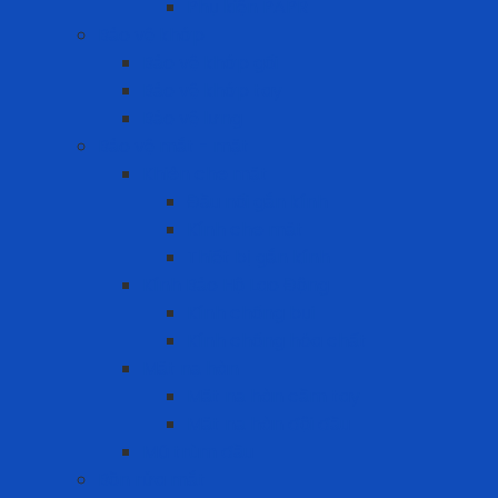
Phụ kiện PAPR
Bảo vệ khớp
Bảo vệ khớp gối
Bảo vệ khớp tay
Bảo vệ lưng
Bảo vệ mắt - mặt
Khiên che mặt
Đầu nối gắn kính
Kính che mặt
Thiết bị gắn kính
Kính Bảo Hộ Lao Động
Kính chống bụi
Kính chống hóa chất
Mặt nạ hàn
Mặt nạ hàn cầm tay
Mặt nạ hàn đội đầu
Mũ trùm đầu
Bồn rửa mắt