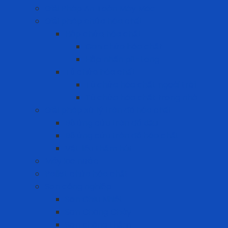
Giải Pháp An Toàn Máy Móc
Giải pháp chứa hóa chất
Hộp chứa hóa chất
Can chứa hóa chất
Hộp nhấn pit-tong
Tủ chứa hóa chất
Tủ chứa hóa chất ngoài trời
Tủ chứa hóa chất trong nhà
Giải pháp xử lý tràn đổ hóa chất
Bộ ứng cứu tràn đổ dầu
Bộ ứng cứu tràn đổ hóa chất
Vật liệu thấm hút
Máy lọc nước
Pallet chứa hóa chất
Sơn công nghiệp
Sơn Chịu Nhiệt
Sơn Chống Cháy
Sơn chống thấm