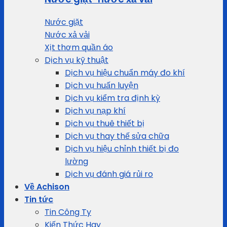
Nước giặt
Nước xả vải
Xịt thơm quần áo
Dịch vụ kỹ thuật
Dịch vụ hiệu chuẩn máy đo khí
Dịch vụ huấn luyện
Dịch vụ kiểm tra định kỳ
Dịch vụ nạp khí
Dịch vụ thuê thiết bị
Dịch vụ thay thế sửa chữa
Dịch vụ hiệu chỉnh thiết bị đo
lường
Dịch vụ đánh giá rủi ro
Về Achison
Tin tức
Tin Công Ty
Kiến Thức Hay