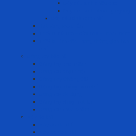
Dây cứu sinh chiều dọc
Dây cứu sinh phương ngang
Dây cứu sinh tạm thời
Hệ thống rào chắn
Thiết bị cứu hộ – cứu nạn – thoát hiểm
Thiết bị làm việc trong không gian hạn
chế
Găng tay bảo hộ
Găng tay cách điện
Găng tay chịu nhiệt
Găng Tay Chống Cắt
Găng tay chống hóa chất
Găng tay đa dụng
Găng tay dùng một lần
Găng tay thực phẩm
Máy đo khí
Máy đo đa khí
Máy đo đơn khí