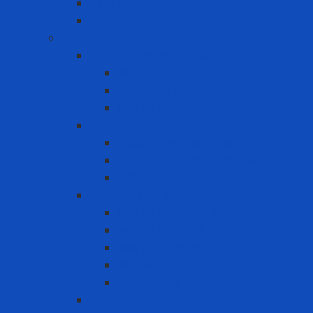
Lồng nón
Nón Bảo Hộ
Bảo vệ hô hấp
Bình khí trợ thở SCBA
Bình khí SCBA
Khung đai SCBA
Mặt nạ SCBA
Khẩu Trang
Khẩu trang chống bụi
khẩu trang chống hơi hóa chất
Khẩu trang tiêu chuẩn N95
Mặt nạ - Phin lọc
Mặt nạ nguyên mặt
Mặt nạ nửa mặt
Nắp giữ tấm lọc
Phin lọc
Tấm lọc bụi
PAPR