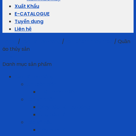
Xuất Khẩu
E-CATALOGUE
Tuyển dụng
Liên hệ
Home
/
Bảo Hộ Lao Động
/
Sản phẩm may mặc
/
Quần
áo thủy sản
Filter
Danh mục sản phẩm
Bảo Hộ Lao Động
An toàn điện
Thảm cách điện
Bảo vệ chân
Giày Bảo Hộ Lao Động
Ủng bảo hộ
Bảo vệ đầu
Dây quai nón