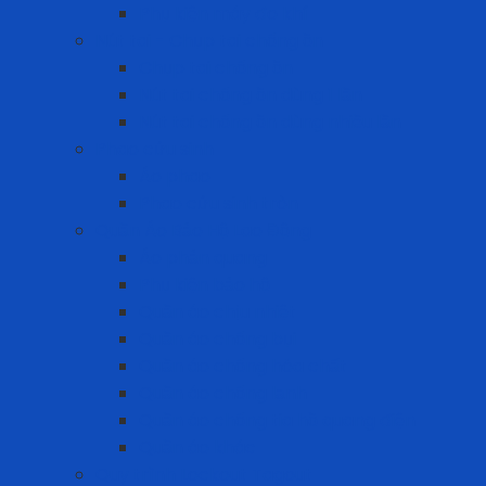
Phụ kiện máy đo khí
Nút tai - Chụp tai chống ồn
Chụp tai chống ồn
Nút tai chống ồn dùng 1 lần
Nút tai chống ồn dùng nhiều lần
Phao cứu sinh
Áo phao
Phao cứu sinh tròn
Quần Áo Bảo Hộ Lao Động
Áo phản quang
Phụ kiện bảo hộ
Quần áo chịu nhiệt
Quần áo chống bụi
Quần áo chống hóa chất
Quần áo chống lạnh
Quần áo chống tia hồ quang điện
Quần áo khác
Quy trình Lockout Tagout