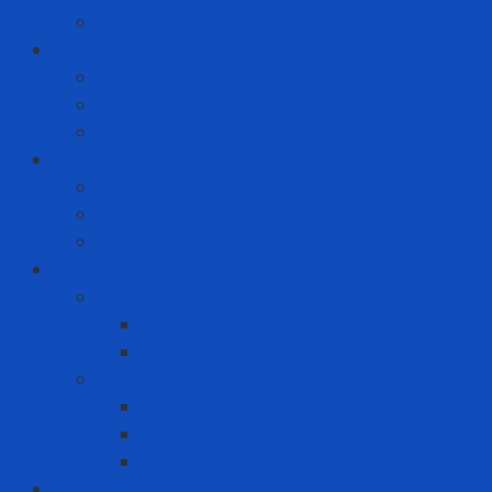
PPF Ô Tô 3M
Giải pháp phòng dịch
Khẩu trang N95
Quần áo phòng dịch
Test nhanh Covid
Giải Pháp Văn Phòng
Laptop
Mini PC
PC
Hàng tiêu dùng
Chăm sóc răng miệng
Bàn chải đánh răng
Kem đánh răng
Nước giặt - Nước xả vải
Nước giặt
Nước xả vải
Xịt thơm quần áo
ICT