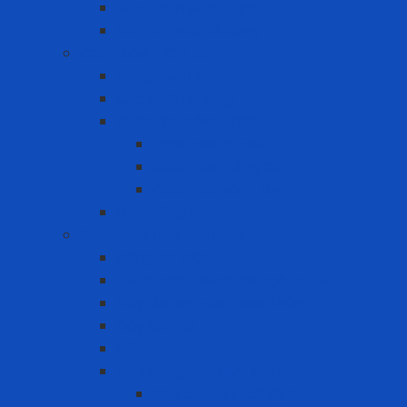
Bồn rửa mắt cố định
Bồn rửa mắt di dộng
Cảnh báo - Chỉ dẫn
Bảng cảnh báo
Cọc phản quang
Cuộn rào công trình
Cuộn rào in chữ
Cuộn rào trắng đỏ
Cuộn rào vàng đen
Gờ chống sốc
Chống rơi ngã trên cao
Cổng an toàn
Cuộn cáp chống rơi ngã tự rút
Dây đai an toàn toàn thân
Dây kết nối
Điểm neo
Hệ Thống Dây Cứu Sinh
Dây cứu sinh cố định