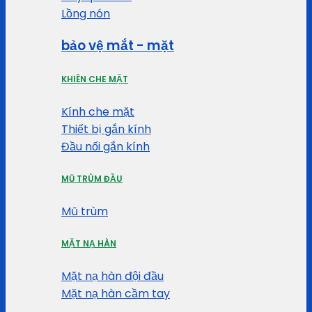
Lồng nón
bảo vệ mắt - mặt
KHIÊN CHE MẶT
Kính che mặt
Thiết bị gắn kính
Đầu nối gắn kính
MŨ TRÙM ĐẦU
Mũ trùm
MẶT NẠ HÀN
Mặt nạ hàn đội đầu
Mặt nạ hàn cầm tay