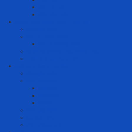
Viên nén gỗ
Viên nén trấu
Phòng cháy chữa cháy - cứu hộ
Bình cứu hỏa
Mặt nạ thoát hiểm
Mặt nạ chống khói
Quần áo phòng cháy chữa cháy
Thiết bị ứng cứu sự cố
Quà tặng doanh nghiệp
Bình giữ nhiệt
Điện gia dụng
Joyoung
Whirlpool
Xiaomi
Nón bảo hiểm
Set quà tặng
Văn phòng phẩm