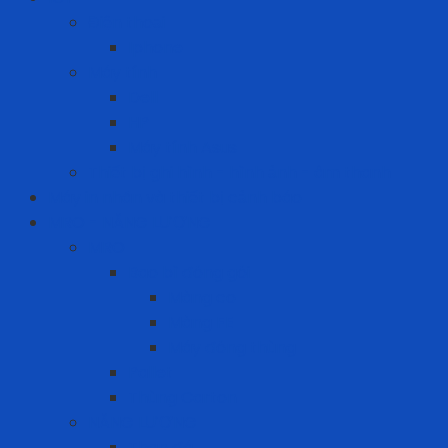
Điện thoại
Iphone
Máy tính
Dell
HP
Máy tính Asus
Thiết bị ghi hình - hình ảnh - âm thanh
Máy in nhãn và thiết bị cảnh báo
MRO - NĂNG LƯỢNG
MRO
Bao bì đóng gói
Màng co
Màng FE
Máy đóng thùng
Pallet
Thùng Carton
NĂNG LƯỢNG
Than đá