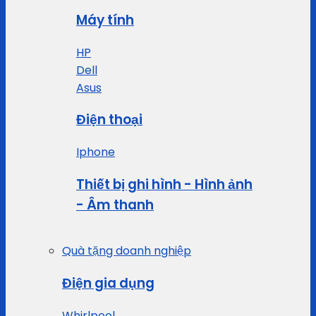
Máy tính
HP
Dell
Asus
Điện thoại
Iphone
Thiết bị ghi hình - Hình ảnh
- Âm thanh
Quà tặng doanh nghiệp
Điện gia dụng
Whirlpool