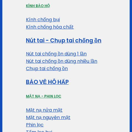
KÍNH BẢO HỘ
Kính chống bụi
Kính chống hóa chất
Nút tai - Chụp tai chống ồn
Nút tai chống ồn dùng 1 lần
Nút tai chống ồn dùng nhiều lần
Chụp tai chống ồn
BẢO VỆ HÔ HẤP
MẶT NẠ - PHIN LỌC
Mặt nạ nửa mặt
Mặt nạ nguyên mặt
Phin lọc