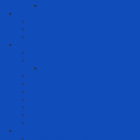
Sơn giảm nhiệt
Công cụ điện - Dụng cụ cầm tay
Máy bắn vít
Máy cưa
Máy khoan
Dịch vụ kỹ thuật
Dịch vụ bảo ôn
Dịch vụ đánh giá rủi ro
Dịch vụ đánh giá rủi ro tia hồ quang
Dịch vụ hiệu chuẩn máy đo khí
Dịch vụ hiệu chuẩn thiết bị đo lường
Dịch vụ huấn luyện
Dịch vụ kiểm tra định kỳ
Dịch vụ nạp khí
Dịch vụ thay thế sửa chữa
Dịch vụ thuê thiết bị
Giải Pháp Chăm Sóc Ô Tô
Phim Cách Nhiệt Ô Tô 3M