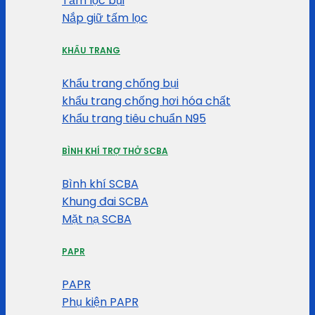
Tấm lọc bụi
Nắp giữ tấm lọc
KHẨU TRANG
Khẩu trang chống bụi
khẩu trang chống hơi hóa chất
Khẩu trang tiêu chuẩn N95
BÌNH KHÍ TRỢ THỞ SCBA
Bình khí SCBA
Khung đai SCBA
Mặt nạ SCBA
PAPR
PAPR
Phụ kiện PAPR