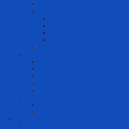
Bộ LOTO kit
Khóa an toàn
Khóa CB điện
Khóa Loto khác
Khóa van
Ổ khóa Loto
Thẻ cảnh báo
Sản phẩm may mặc
Áo blouse
Áo mưa
Quần áo đồng phục
Quần áo thủy sản
Tạp dề
Sản phẩm y tế
Găng tay y tế
Khẩu trang y tế
Bảo vệ cơ sở hạ tầng và môi trường
Bảo Ôn Công Nghiệp