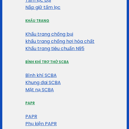
Tấm lọc bụi
Nắp giữ tấm lọc
KHẨU TRANG
Khẩu trang chống bụi
khẩu trang chống hơi hóa chất
Khẩu trang tiêu chuẩn N95
BÌNH KHÍ TRỢ THỞ SCBA
Bình khí SCBA
Khung đai SCBA
Mặt nạ SCBA
PAPR
PAPR
Phụ kiện PAPR