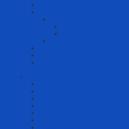
Điểm neo
Hệ Thống Dây Cứu Sinh
Dây cứu sinh cố định
Dây cứu sinh chiều dọc
Dây cứu sinh phương ngang
Dây cứu sinh tạm thời
Hệ thống rào chắn
Thiết bị cứu hộ – cứu nạn – thoát hiểm
Thiết bị làm việc trong không gian hạn
chế
Găng tay bảo hộ
Găng tay cách điện
Găng tay chịu nhiệt
Găng Tay Chống Cắt
Găng tay chống hóa chất
Găng tay đa dụng
Găng tay dùng một lần
Găng tay thực phẩm