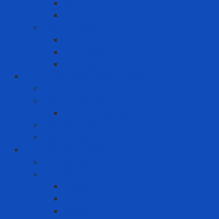
Pallet
Thùng Carton
NĂNG LƯỢNG
Than đá
Viên nén gỗ
Viên nén trấu
Phòng cháy chữa cháy - cứu hộ
Bình cứu hỏa
Mặt nạ thoát hiểm
Mặt nạ chống khói
Quần áo phòng cháy chữa cháy
Thiết bị ứng cứu sự cố
Quà tặng doanh nghiệp
Bình giữ nhiệt
Điện gia dụng
Joyoung
Whirlpool
Xiaomi