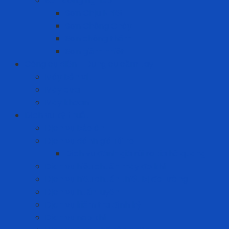
Sơn công nghiệp
Sơn Chịu Nhiệt
Sơn Chống Cháy
Sơn chống thấm
Sơn giảm nhiệt
Công cụ điện - Dụng cụ cầm tay
Máy bắn vít
Máy cưa
Máy khoan
Dịch vụ kỹ thuật
Dịch vụ bảo ôn
Dịch vụ đánh giá rủi ro
Dịch vụ đánh giá rủi ro tia hồ quang
Dịch vụ hiệu chuẩn máy đo khí
Dịch vụ hiệu chuẩn thiết bị đo lường
Dịch vụ huấn luyện
Dịch vụ kiểm tra định kỳ
Dịch vụ nạp khí