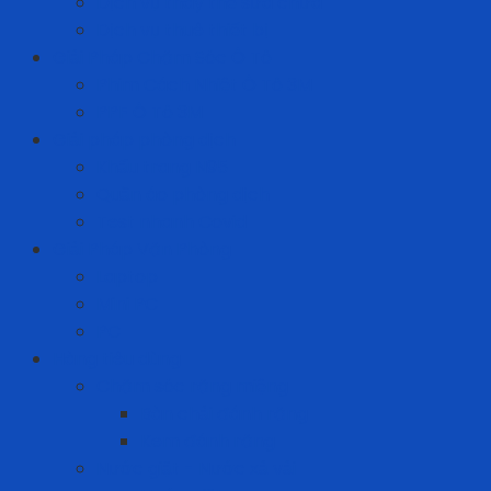
Dịch vụ thay thế sửa chữa
Dịch vụ thuê thiết bị
Giải Pháp Chăm Sóc Ô Tô
Phim Cách Nhiệt Ô Tô 3M
PPF Ô Tô 3M
Giải pháp phòng dịch
Khẩu trang N95
Quần áo phòng dịch
Test nhanh Covid
Giải Pháp Văn Phòng
Laptop
Mini PC
PC
Hàng tiêu dùng
Chăm sóc răng miệng
Bàn chải đánh răng
Kem đánh răng
Nước giặt - Nước xả vải