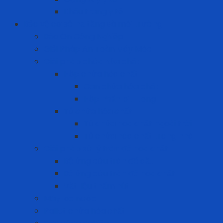
Khẩu trang y tế
Bảo vệ cơ sở hạ tầng và môi trường
Bảo Ôn Công Nghiệp
Giải Pháp An Toàn Máy Móc
Giải pháp chứa hóa chất
Hộp chứa hóa chất
Can chứa hóa chất
Hộp nhấn pit-tong
Tủ chứa hóa chất
Tủ chứa hóa chất ngoài trời
Tủ chứa hóa chất trong nhà
Giải pháp xử lý tràn đổ hóa chất
Bộ ứng cứu tràn đổ dầu
Bộ ứng cứu tràn đổ hóa chất
Vật liệu thấm hút
Máy lọc nước
Pallet chứa hóa chất