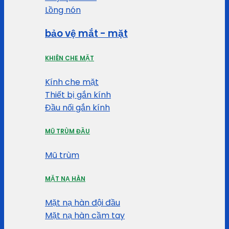
Lồng nón
bảo vệ mắt - mặt
KHIÊN CHE MẶT
Kính che mặt
Thiết bị gắn kính
Đầu nối gắn kính
MŨ TRÙM ĐẦU
Mũ trùm
MẶT NẠ HÀN
Mặt nạ hàn đội đầu
Mặt nạ hàn cầm tay