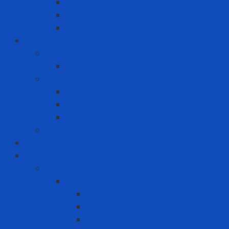
Nước giặt
Nước xả vải
Xịt thơm quần áo
ICT
Điện thoại
Iphone
Máy tính
Dell
HP
Máy tính Asus
Thiết bị ghi hình - hình ảnh - âm thanh
Máy in nhãn và thiết bị cảnh báo
MRO - NĂNG LƯỢNG
MRO
Bao bì đóng gói
Màng co
Màng FE
Máy đóng thùng