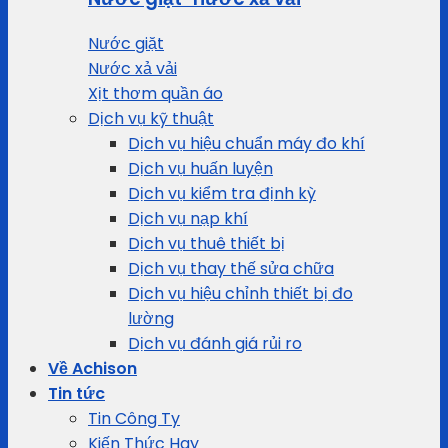
Nước giặt
Nước xả vải
Xịt thơm quần áo
Dịch vụ kỹ thuật
Dịch vụ hiệu chuẩn máy đo khí
Dịch vụ huấn luyện
Dịch vụ kiểm tra định kỳ
Dịch vụ nạp khí
Dịch vụ thuê thiết bị
Dịch vụ thay thế sửa chữa
Dịch vụ hiệu chỉnh thiết bị đo
lường
Dịch vụ đánh giá rủi ro
Về Achison
Tin tức
Tin Công Ty
Kiến Thức Hay