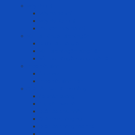
Máy đo khí
Máy đo đa khí
Máy đo đơn khí
Phụ kiện máy đo khí
Nút tai - Chụp tai chống ồn
Chụp tai chống ồn
Nút tai chống ồn dùng 1 lần
Nút tai chống ồn dùng nhiều lần
Phao cứu sinh
Áo phao
Phao cứu sinh tròn
Quần Áo Bảo Hộ Lao Động
Áo phản quang
Phụ kiện bảo hộ
Quần áo chịu nhiệt
Quần áo chống bụi
Quần áo chống hóa chất
Quần áo chống lạnh