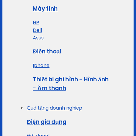
Máy tính
HP
Dell
Asus
Điện thoại
Iphone
Thiết bị ghi hình - Hình ảnh
- Âm thanh
Quà tặng doanh nghiệp
Điện gia dụng
Whirlpool