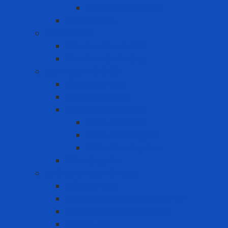
Mặt nạ hàn đội đầu
Mũ trùm đầu
Bồn rửa mắt
Bồn rửa mắt cố định
Bồn rửa mắt di dộng
Cảnh báo - Chỉ dẫn
Bảng cảnh báo
Cọc phản quang
Cuộn rào công trình
Cuộn rào in chữ
Cuộn rào trắng đỏ
Cuộn rào vàng đen
Gờ chống sốc
Chống rơi ngã trên cao
Cổng an toàn
Cuộn cáp chống rơi ngã tự rút
Dây đai an toàn toàn thân
Dây kết nối