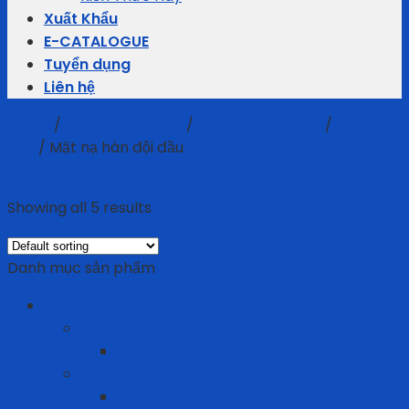
Xuất Khẩu
E-CATALOGUE
Tuyển dụng
Liên hệ
Home
/
Bảo Hộ Lao Động
/
Bảo vệ mắt - mặt
/
Mặt nạ
hàn
/
Mặt nạ hàn đội đầu
Filter
Showing all 5 results
Danh mục sản phẩm
Bảo Hộ Lao Động
An toàn điện
Thảm cách điện
Bảo vệ chân
Giày Bảo Hộ Lao Động