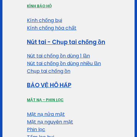
KÍNH BẢO HỘ
Kính chống bụi
Kính chống hóa chất
Nút tai - Chụp tai chống ồn
Nút tai chống ồn dùng 1 lần
Nút tai chống ồn dùng nhiều lần
Chụp tai chống ồn
BẢO VỆ HÔ HẤP
MẶT NẠ - PHIN LỌC
Mặt nạ nửa mặt
Mặt nạ nguyên mặt
Phin lọc