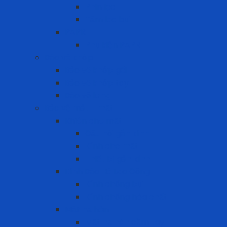
Phin lọc
Tấm lọc bụi
PAPR
Phụ kiện PAPR
Bảo vệ khớp
Bảo vệ khớp gối
Bảo vệ khớp tay
Bảo vệ lưng
Bảo vệ mắt - mặt
Khiên che mặt
Đầu nối gắn kính
Kính che mặt
Thiết bị gắn kính
Kính Bảo Hộ Lao Động
Kính chống bụi
Kính chống hóa chất
Mặt nạ hàn
Mặt nạ hàn cầm tay