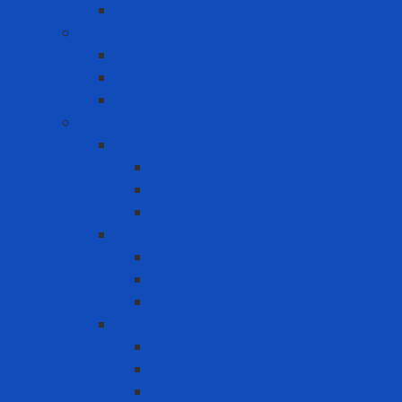
Ủng bảo hộ
Bảo vệ đầu
Dây quai nón
Lồng nón
Nón Bảo Hộ
Bảo vệ hô hấp
Bình khí trợ thở SCBA
Bình khí SCBA
Khung đai SCBA
Mặt nạ SCBA
Khẩu Trang
Khẩu trang chống bụi
khẩu trang chống hơi hóa chất
Khẩu trang tiêu chuẩn N95
Mặt nạ - Phin lọc
Mặt nạ nguyên mặt
Mặt nạ nửa mặt
Nắp giữ tấm lọc