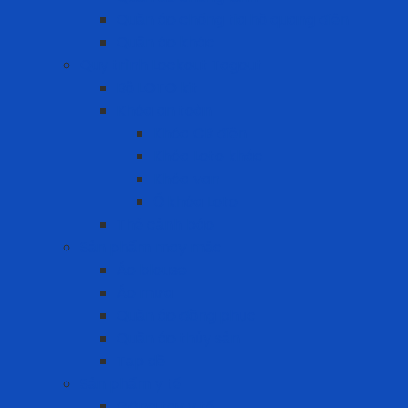
Quần áo chống tia hồ quang điện
Quần áo khác
Quy trình Lockout Tagout
Bộ LOTO kit
Khóa an toàn
Khóa CB điện
Khóa Loto khác
Khóa van
Ổ khóa Loto
Thẻ cảnh báo
Sản phẩm may mặc
Áo blouse
Áo mưa
Quần áo đồng phục
Quần áo thủy sản
Tạp dề
Sản phẩm y tế
Găng tay y tế