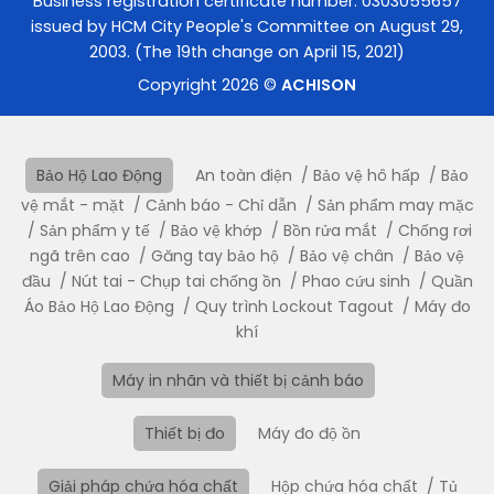
Business registration certificate number: 0303055657
issued by HCM City People's Committee on August 29,
2003. (The 19th change on April 15, 2021)
Copyright 2026 ©
ACHISON
Bảo Hộ Lao Động
An toàn điện
Bảo vệ hô hấp
Bảo
vệ mắt - mặt
Cảnh báo - Chỉ dẫn
Sản phẩm may mặc
Sản phẩm y tế
Bảo vệ khớp
Bồn rửa mắt
Chống rơi
ngã trên cao
Găng tay bảo hộ
Bảo vệ chân
Bảo vệ
đầu
Nút tai - Chụp tai chống ồn
Phao cứu sinh
Quần
Áo Bảo Hộ Lao Động
Quy trình Lockout Tagout
Máy đo
khí
Máy in nhãn và thiết bị cảnh báo
Thiết bị đo
Máy đo độ ồn
Giải pháp chứa hóa chất
Hộp chứa hóa chất
Tủ