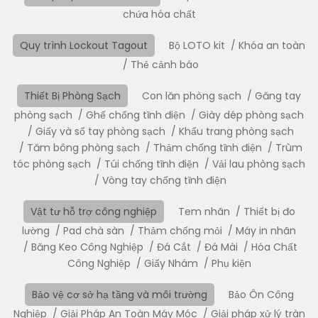
chứa hóa chất
Quy trình Lockout Tagout
Bộ LOTO kit
Khóa an toàn
Thẻ cảnh báo
Thiết Bị Phòng Sạch
Con lăn phòng sạch
Găng tay
phòng sạch
Ghế chống tĩnh điện
Giày dép phòng sạch
Giấy và sổ tay phòng sạch
Khẩu trang phòng sạch
Tăm bông phòng sạch
Thảm chống tĩnh điện
Trùm
tóc phòng sạch
Túi chống tĩnh điện
Vải lau phòng sạch
Vòng tay chống tĩnh điện
Vật tư hỗ trợ công nghiệp
Tem nhãn
Thiết bị đo
lường
Pad chà sàn
Thảm chống mỏi
Máy in nhãn
Băng Keo Công Nghiệp
Đá Cắt
Đá Mài
Hóa Chất
Công Nghiệp
Giấy Nhám
Phụ kiện
Bảo vệ cơ sở hạ tầng và môi trường
Bảo Ôn Công
Nghiệp
Giải Pháp An Toàn Máy Móc
Giải pháp xử lý tràn