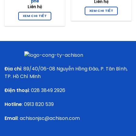
phê
Liên hệ
Liên hệ
XEM CHI TIẾT
XEM CHI TIẾT
Địa chỉ
: 89/40/06-08 Nguyễn Hồng Đào, P. Tân Bình,
TP. Hồ Chí Minh
Điện thoại
:
028 3849 2926
Hotline
:
0913 820 539
Email
:
achisonjsc@achison.com