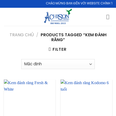
Skip
CHÀO MỪNG BẠN ĐẾN VỚI WEBSITE CHÍNH THỨC
to
content
TRANG CHỦ
/
PRODUCTS TAGGED “KEM ĐÁNH
RĂNG”
FILTER