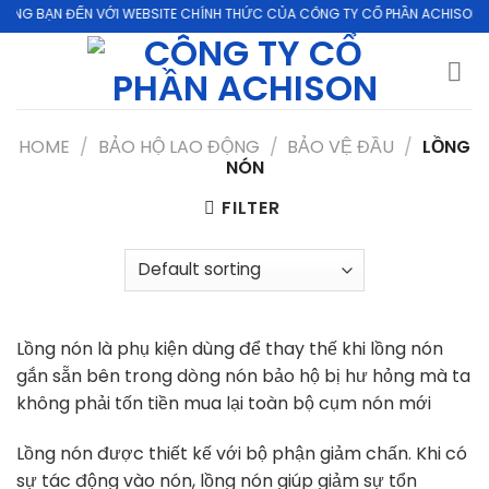
Skip
G BẠN ĐẾN VỚI WEBSITE CHÍNH THỨC CỦA CÔNG TY CỔ PHẦN ACHISON
to
content
HOME
/
BẢO HỘ LAO ĐỘNG
/
BẢO VỆ ĐẦU
/
LỒNG
NÓN
FILTER
Lồng nón là phụ kiện dùng để thay thế khi lồng nón
gắn sẵn bên trong dòng nón bảo hộ bị hư hỏng mà ta
không phải tốn tiền mua lại toàn bộ cụm nón mới
Lồng nón được thiết kế với bộ phận giảm chấn. Khi có
sự tác động vào nón, lồng nón giúp giảm sự tổn