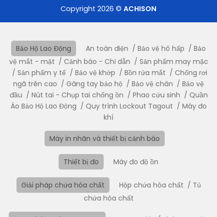
Copyright 2026 ©
ACHISON
Bảo Hộ Lao Động
An toàn điện
Bảo vệ hô hấp
Bảo
vệ mắt - mặt
Cảnh báo - Chỉ dẫn
Sản phẩm may mặc
Sản phẩm y tế
Bảo vệ khớp
Bồn rửa mắt
Chống rơi
ngã trên cao
Găng tay bảo hộ
Bảo vệ chân
Bảo vệ
đầu
Nút tai - Chụp tai chống ồn
Phao cứu sinh
Quần
Áo Bảo Hộ Lao Động
Quy trình Lockout Tagout
Máy đo
khí
Máy in nhãn và thiết bị cảnh báo
Thiết bị đo
Máy đo độ ồn
Giải pháp chứa hóa chất
Hộp chứa hóa chất
Tủ
chứa hóa chất