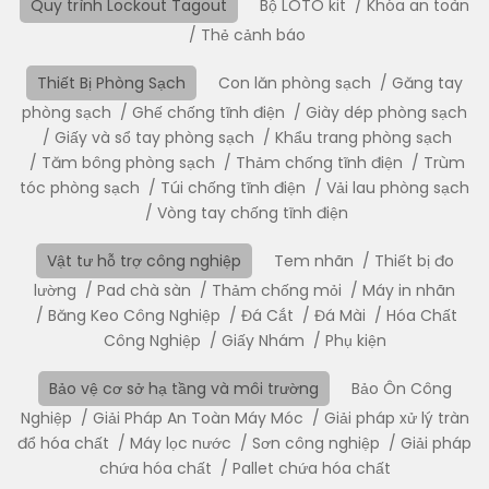
Quy trình Lockout Tagout
Bộ LOTO kit
Khóa an toàn
Thẻ cảnh báo
Thiết Bị Phòng Sạch
Con lăn phòng sạch
Găng tay
phòng sạch
Ghế chống tĩnh điện
Giày dép phòng sạch
Giấy và sổ tay phòng sạch
Khẩu trang phòng sạch
Tăm bông phòng sạch
Thảm chống tĩnh điện
Trùm
tóc phòng sạch
Túi chống tĩnh điện
Vải lau phòng sạch
Vòng tay chống tĩnh điện
Vật tư hỗ trợ công nghiệp
Tem nhãn
Thiết bị đo
lường
Pad chà sàn
Thảm chống mỏi
Máy in nhãn
Băng Keo Công Nghiệp
Đá Cắt
Đá Mài
Hóa Chất
Công Nghiệp
Giấy Nhám
Phụ kiện
Bảo vệ cơ sở hạ tầng và môi trường
Bảo Ôn Công
Nghiệp
Giải Pháp An Toàn Máy Móc
Giải pháp xử lý tràn
đổ hóa chất
Máy lọc nước
Sơn công nghiệp
Giải pháp
chứa hóa chất
Pallet chứa hóa chất