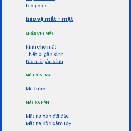
Lồng nón
bảo vệ mắt - mặt
KHIÊN CHE MẶT
Kính che mặt
Thiết bị gắn kính
Đầu nối gắn kính
MŨ TRÙM ĐẦU
Mũ trùm
MẶT NẠ HÀN
Mặt nạ hàn đội đầu
Mặt nạ hàn cầm tay