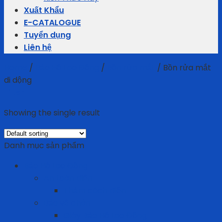
Xuất Khẩu
E-CATALOGUE
Tuyển dụng
Liên hệ
Home
/
Bảo Hộ Lao Động
/
Bồn rửa mắt
/
Bồn rửa mắt
di dộng
Filter
Showing the single result
Danh mục sản phẩm
Bảo Hộ Lao Động
An toàn điện
Thảm cách điện
Bảo vệ chân
Giày Bảo Hộ Lao Động