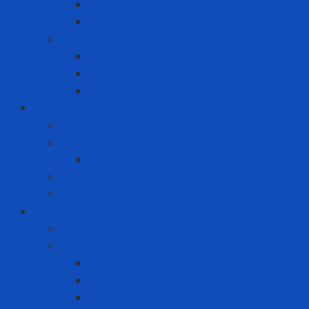
Pallet
Thùng Carton
NĂNG LƯỢNG
Than đá
Viên nén gỗ
Viên nén trấu
Phòng cháy chữa cháy - cứu hộ
Bình cứu hỏa
Mặt nạ thoát hiểm
Mặt nạ chống khói
Quần áo phòng cháy chữa cháy
Thiết bị ứng cứu sự cố
Quà tặng doanh nghiệp
Bình giữ nhiệt
Điện gia dụng
Joyoung
Whirlpool
Xiaomi