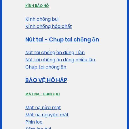
KÍNH BẢO HỘ
Kính chống bụi
Kính chống hóa chất
Nút tai - Chụp tai chống ồn
Nút tai chống ồn dùng 1 lần
Nút tai chống ồn dùng nhiều lần
Chụp tai chống ồn
BẢO VỆ HÔ HẤP
MẶT NẠ - PHIN LỌC
Mặt nạ nửa mặt
Mặt nạ nguyên mặt
Phin lọc