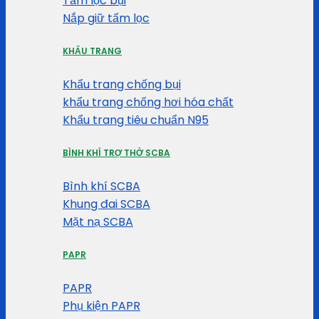
Tấm lọc bụi
Nắp giữ tấm lọc
KHẨU TRANG
Khẩu trang chống bụi
khẩu trang chống hơi hóa chất
Khẩu trang tiêu chuẩn N95
BÌNH KHÍ TRỢ THỞ SCBA
Bình khí SCBA
Khung đai SCBA
Mặt nạ SCBA
PAPR
PAPR
Phụ kiện PAPR