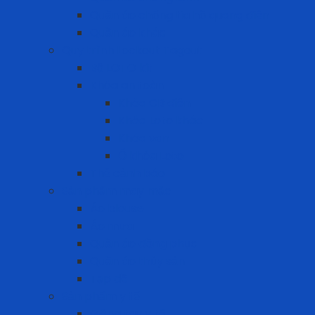
Quần áo chống tia hồ quang điện
Quần áo khác
Quy trình Lockout Tagout
Bộ LOTO kit
Khóa an toàn
Khóa CB điện
Khóa Loto khác
Khóa van
Ổ khóa Loto
Thẻ cảnh báo
Sản phẩm may mặc
Áo blouse
Áo mưa
Quần áo đồng phục
Quần áo thủy sản
Tạp dề
Sản phẩm y tế
Găng tay y tế