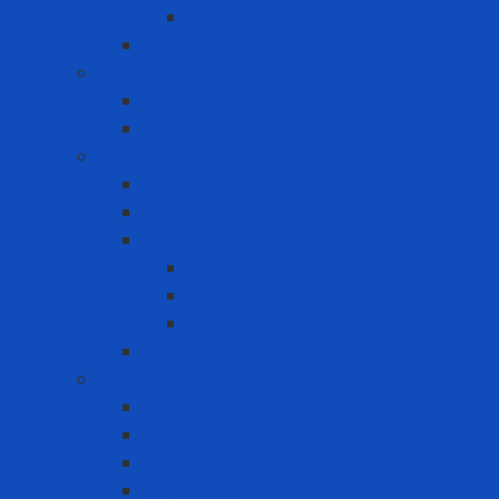
Mặt nạ hàn đội đầu
Mũ trùm đầu
Bồn rửa mắt
Bồn rửa mắt cố định
Bồn rửa mắt di dộng
Cảnh báo - Chỉ dẫn
Bảng cảnh báo
Cọc phản quang
Cuộn rào công trình
Cuộn rào in chữ
Cuộn rào trắng đỏ
Cuộn rào vàng đen
Gờ chống sốc
Chống rơi ngã trên cao
Cổng an toàn
Cuộn cáp chống rơi ngã tự rút
Dây đai an toàn toàn thân
Dây kết nối