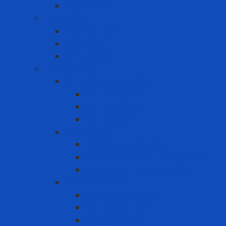
Ủng bảo hộ
Bảo vệ đầu
Dây quai nón
Lồng nón
Nón Bảo Hộ
Bảo vệ hô hấp
Bình khí trợ thở SCBA
Bình khí SCBA
Khung đai SCBA
Mặt nạ SCBA
Khẩu Trang
Khẩu trang chống bụi
khẩu trang chống hơi hóa chất
Khẩu trang tiêu chuẩn N95
Mặt nạ - Phin lọc
Mặt nạ nguyên mặt
Mặt nạ nửa mặt
Nắp giữ tấm lọc