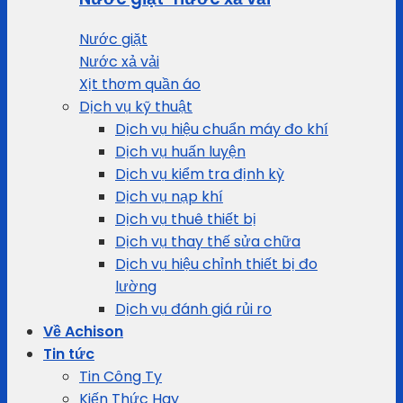
Nước giặt
Nước xả vải
Xịt thơm quần áo
Dịch vụ kỹ thuật
Dịch vụ hiệu chuẩn máy đo khí
Dịch vụ huấn luyện
Dịch vụ kiểm tra định kỳ
Dịch vụ nạp khí
Dịch vụ thuê thiết bị
Dịch vụ thay thế sửa chữa
Dịch vụ hiệu chỉnh thiết bị đo
lường
Dịch vụ đánh giá rủi ro
Về Achison
Tin tức
Tin Công Ty
Kiến Thức Hay