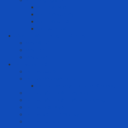
Sơn công nghiệp
Sơn Chịu Nhiệt
Sơn Chống Cháy
Sơn chống thấm
Sơn giảm nhiệt
Công cụ điện - Dụng cụ cầm tay
Máy bắn vít
Máy cưa
Máy khoan
Dịch vụ kỹ thuật
Dịch vụ bảo ôn
Dịch vụ đánh giá rủi ro
Dịch vụ đánh giá rủi ro tia hồ quang
Dịch vụ hiệu chuẩn máy đo khí
Dịch vụ hiệu chuẩn thiết bị đo lường
Dịch vụ huấn luyện
Dịch vụ kiểm tra định kỳ
Dịch vụ nạp khí