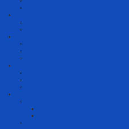
Dịch vụ thay thế sửa chữa
Dịch vụ thuê thiết bị
Giải Pháp Chăm Sóc Ô Tô
Phim Cách Nhiệt Ô Tô 3M
PPF Ô Tô 3M
Giải pháp phòng dịch
Khẩu trang N95
Quần áo phòng dịch
Test nhanh Covid
Giải Pháp Văn Phòng
Laptop
Mini PC
PC
Hàng tiêu dùng
Chăm sóc răng miệng
Bàn chải đánh răng
Kem đánh răng
Nước giặt - Nước xả vải