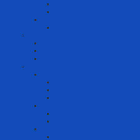
Phin lọc
Tấm lọc bụi
PAPR
Phụ kiện PAPR
Bảo vệ khớp
Bảo vệ khớp gối
Bảo vệ khớp tay
Bảo vệ lưng
Bảo vệ mắt - mặt
Khiên che mặt
Đầu nối gắn kính
Kính che mặt
Thiết bị gắn kính
Kính Bảo Hộ Lao Động
Kính chống bụi
Kính chống hóa chất
Mặt nạ hàn
Mặt nạ hàn cầm tay