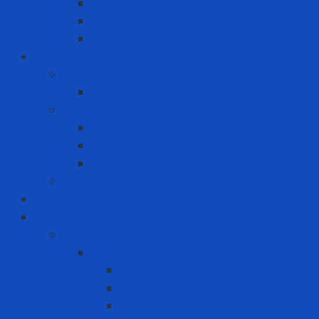
Nước giặt
Nước xả vải
Xịt thơm quần áo
ICT
Điện thoại
Iphone
Máy tính
Dell
HP
Máy tính Asus
Thiết bị ghi hình - hình ảnh - âm thanh
Máy in nhãn và thiết bị cảnh báo
MRO - NĂNG LƯỢNG
MRO
Bao bì đóng gói
Màng co
Màng FE
Máy đóng thùng