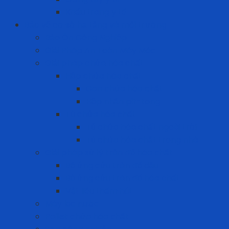
Khẩu trang y tế
Bảo vệ cơ sở hạ tầng và môi trường
Bảo Ôn Công Nghiệp
Giải Pháp An Toàn Máy Móc
Giải pháp chứa hóa chất
Hộp chứa hóa chất
Can chứa hóa chất
Hộp nhấn pit-tong
Tủ chứa hóa chất
Tủ chứa hóa chất ngoài trời
Tủ chứa hóa chất trong nhà
Giải pháp xử lý tràn đổ hóa chất
Bộ ứng cứu tràn đổ dầu
Bộ ứng cứu tràn đổ hóa chất
Vật liệu thấm hút
Máy lọc nước
Pallet chứa hóa chất