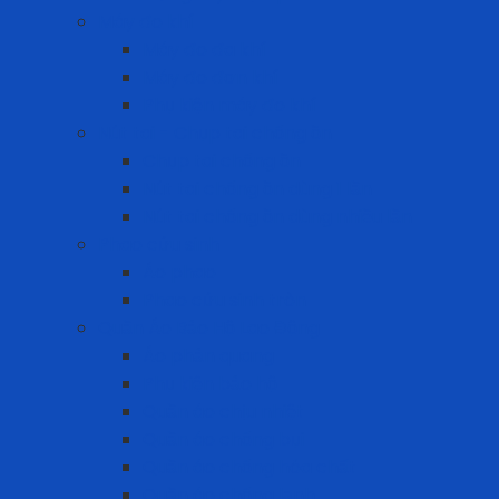
Máy đo khí
Máy đo đa khí
Máy đo đơn khí
Phụ kiện máy đo khí
Nút tai - Chụp tai chống ồn
Chụp tai chống ồn
Nút tai chống ồn dùng 1 lần
Nút tai chống ồn dùng nhiều lần
Phao cứu sinh
Áo phao
Phao cứu sinh tròn
Quần Áo Bảo Hộ Lao Động
Áo phản quang
Phụ kiện bảo hộ
Quần áo chịu nhiệt
Quần áo chống bụi
Quần áo chống hóa chất
Quần áo chống lạnh