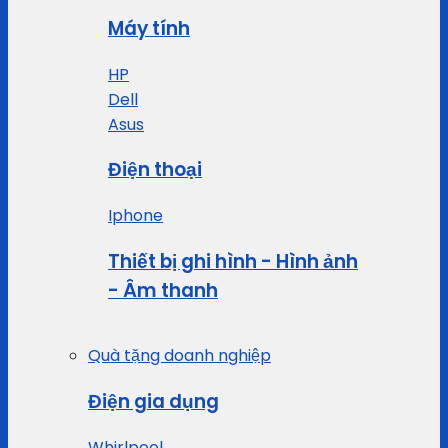
Máy tính
HP
Dell
Asus
Điện thoại
Iphone
Thiết bị ghi hình - Hình ảnh
- Âm thanh
Quà tặng doanh nghiệp
Điện gia dụng
Whirlpool