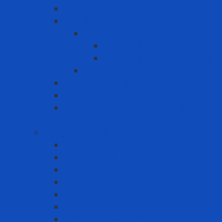
Điểm neo
Hệ Thống Dây Cứu Sinh
Dây cứu sinh cố định
Dây cứu sinh chiều dọc
Dây cứu sinh phương ngang
Dây cứu sinh tạm thời
Hệ thống rào chắn
Thiết bị cứu hộ – cứu nạn – thoát hiểm
Thiết bị làm việc trong không gian hạn
chế
Găng tay bảo hộ
Găng tay cách điện
Găng tay chịu nhiệt
Găng Tay Chống Cắt
Găng tay chống hóa chất
Găng tay đa dụng
Găng tay dùng một lần
Găng tay thực phẩm