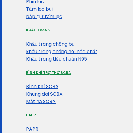
Phin lọc
Tấm lọc bụi
Nắp giữ tấm lọc
KHẨU TRANG
Khẩu trang chống bụi
khẩu trang chống hơi hóa chất
Khẩu trang tiêu chuẩn N95
BÌNH KHÍ TRỢ THỞ SCBA
Bình khí SCBA
Khung đai SCBA
Mặt nạ SCBA
PAPR
PAPR