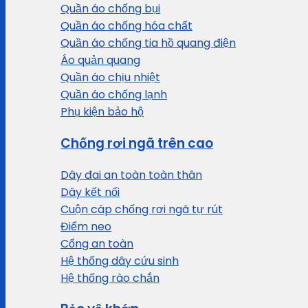
Quần áo chống bụi
Quần áo chống hóa chất
Quần áo chống tia hồ quang điện
Áo quản quang
Quần áo chịu nhiệt
Quần áo chống lạnh
Phụ kiện bảo hộ
Chống rơi ngã trên cao
Dây đai an toàn toàn thân
Dây kết nối
Cuộn cáp chống rơi ngã tự rút
Điểm neo
Cổng an toàn
Hệ thống dây cứu sinh
Hệ thống rào chắn