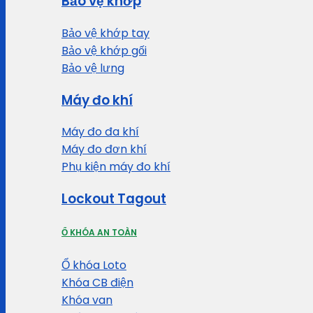
Bảo vệ khớp
Bảo vệ khớp tay
Bảo vệ khớp gối
Bảo vệ lưng
Máy đo khí
Máy đo đa khí
Máy đo đơn khí
Phụ kiện máy đo khí
Lockout Tagout
Ổ KHÓA AN TOÀN
Ổ khóa Loto
Khóa CB điện
Khóa van