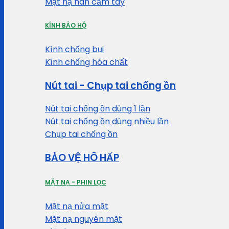
Mặt nạ hàn cầm tay
KÍNH BẢO HỘ
Kính chống bụi
Kính chống hóa chất
Nút tai - Chụp tai chống ồn
Nút tai chống ồn dùng 1 lần
Nút tai chống ồn dùng nhiều lần
Chụp tai chống ồn
BẢO VỆ HÔ HẤP
MẶT NẠ - PHIN LỌC
Mặt nạ nửa mặt
Mặt nạ nguyên mặt