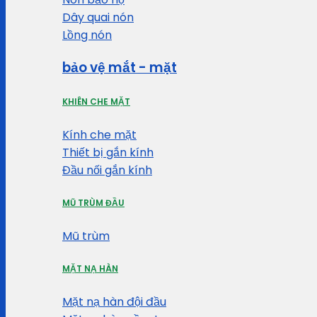
Dây quai nón
Lồng nón
bảo vệ mắt - mặt
KHIÊN CHE MẶT
Kính che mặt
Thiết bị gắn kính
Đầu nối gắn kính
MŨ TRÙM ĐẦU
Mũ trùm
MẶT NẠ HÀN
Mặt nạ hàn đội đầu