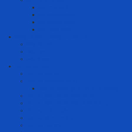
Sơn công nghiệp
Sơn Chịu Nhiệt
Sơn Chống Cháy
Sơn chống thấm
Sơn giảm nhiệt
Công cụ điện - Dụng cụ cầm tay
Máy bắn vít
Máy cưa
Máy khoan
Dịch vụ kỹ thuật
Dịch vụ bảo ôn
Dịch vụ đánh giá rủi ro
Dịch vụ đánh giá rủi ro tia hồ quang
Dịch vụ hiệu chuẩn máy đo khí
Dịch vụ hiệu chuẩn thiết bị đo lường
Dịch vụ huấn luyện
Dịch vụ kiểm tra định kỳ
Dịch vụ nạp khí