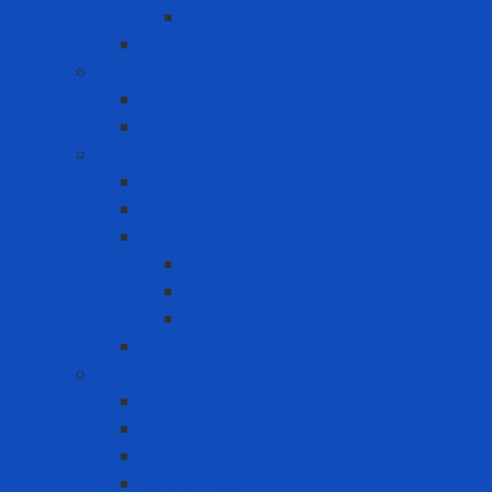
Mặt nạ hàn đội đầu
Mũ trùm đầu
Bồn rửa mắt
Bồn rửa mắt cố định
Bồn rửa mắt di dộng
Cảnh báo - Chỉ dẫn
Bảng cảnh báo
Cọc phản quang
Cuộn rào công trình
Cuộn rào in chữ
Cuộn rào trắng đỏ
Cuộn rào vàng đen
Gờ chống sốc
Chống rơi ngã trên cao
Cổng an toàn
Cuộn cáp chống rơi ngã tự rút
Dây đai an toàn toàn thân
Dây kết nối