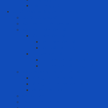
Khẩu trang y tế
Bảo vệ cơ sở hạ tầng và môi trường
Bảo Ôn Công Nghiệp
Giải Pháp An Toàn Máy Móc
Giải pháp chứa hóa chất
Hộp chứa hóa chất
Can chứa hóa chất
Hộp nhấn pit-tong
Tủ chứa hóa chất
Tủ chứa hóa chất ngoài trời
Tủ chứa hóa chất trong nhà
Giải pháp xử lý tràn đổ hóa chất
Bộ ứng cứu tràn đổ dầu
Bộ ứng cứu tràn đổ hóa chất
Vật liệu thấm hút
Máy lọc nước
Pallet chứa hóa chất