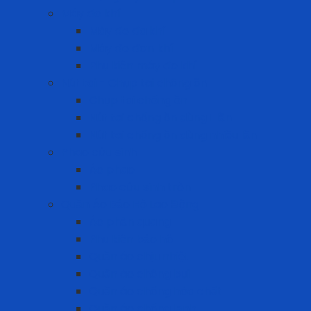
Máy đo khí
Máy đo đa khí
Máy đo đơn khí
Phụ kiện máy đo khí
Nút tai - Chụp tai chống ồn
Chụp tai chống ồn
Nút tai chống ồn dùng 1 lần
Nút tai chống ồn dùng nhiều lần
Phao cứu sinh
Áo phao
Phao cứu sinh tròn
Quần Áo Bảo Hộ Lao Động
Áo phản quang
Phụ kiện bảo hộ
Quần áo chịu nhiệt
Quần áo chống bụi
Quần áo chống hóa chất
Quần áo chống lạnh