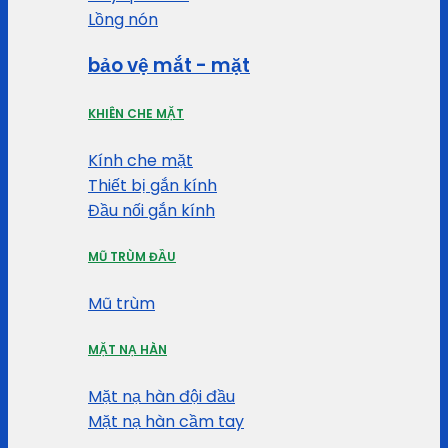
Lồng nón
bảo vệ mắt - mặt
KHIÊN CHE MẶT
Kính che mặt
Thiết bị gắn kính
Đầu nối gắn kính
MŨ TRÙM ĐẦU
Mũ trùm
MẶT NẠ HÀN
Mặt nạ hàn đội đầu
Mặt nạ hàn cầm tay