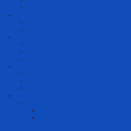
Dịch vụ thay thế sửa chữa
Dịch vụ thuê thiết bị
Giải Pháp Chăm Sóc Ô Tô
Phim Cách Nhiệt Ô Tô 3M
PPF Ô Tô 3M
Giải pháp phòng dịch
Khẩu trang N95
Quần áo phòng dịch
Test nhanh Covid
Giải Pháp Văn Phòng
Laptop
Mini PC
PC
Hàng tiêu dùng
Chăm sóc răng miệng
Bàn chải đánh răng
Kem đánh răng
Nước giặt - Nước xả vải