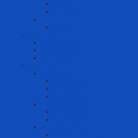
Phin lọc
Tấm lọc bụi
PAPR
Phụ kiện PAPR
Bảo vệ khớp
Bảo vệ khớp gối
Bảo vệ khớp tay
Bảo vệ lưng
Bảo vệ mắt - mặt
Khiên che mặt
Đầu nối gắn kính
Kính che mặt
Thiết bị gắn kính
Kính Bảo Hộ Lao Động
Kính chống bụi
Kính chống hóa chất
Mặt nạ hàn
Mặt nạ hàn cầm tay