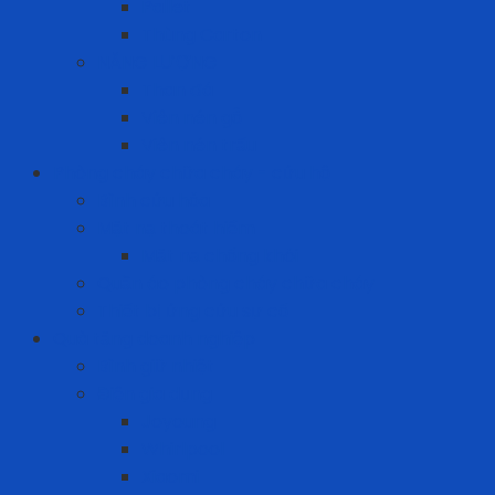
Pallet
Thùng Carton
NĂNG LƯỢNG
Than đá
Viên nén gỗ
Viên nén trấu
Phòng cháy chữa cháy - cứu hộ
Bình cứu hỏa
Mặt nạ thoát hiểm
Mặt nạ chống khói
Quần áo phòng cháy chữa cháy
Thiết bị ứng cứu sự cố
Quà tặng doanh nghiệp
Bình giữ nhiệt
Điện gia dụng
Joyoung
Whirlpool
Xiaomi