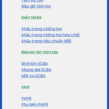
Tấm lọc bụi
Nắp giữ tấm lọc
KHẨU TRANG
Khẩu trang chống bụi
khẩu trang chống hơi hóa chất
Khẩu trang tiêu chuẩn N95
BÌNH KHÍ TRỢ THỞ SCBA
Bình khí SCBA
Khung đai SCBA
Mặt nạ SCBA
PAPR
PAPR
Phụ kiện PAPR