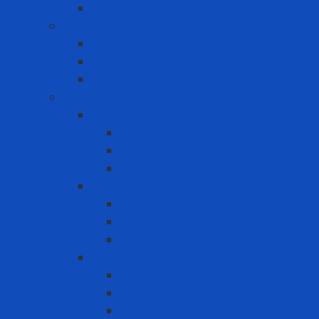
Ủng bảo hộ
Bảo vệ đầu
Dây quai nón
Lồng nón
Nón Bảo Hộ
Bảo vệ hô hấp
Bình khí trợ thở SCBA
Bình khí SCBA
Khung đai SCBA
Mặt nạ SCBA
Khẩu Trang
Khẩu trang chống bụi
khẩu trang chống hơi hóa chất
Khẩu trang tiêu chuẩn N95
Mặt nạ - Phin lọc
Mặt nạ nguyên mặt
Mặt nạ nửa mặt
Nắp giữ tấm lọc