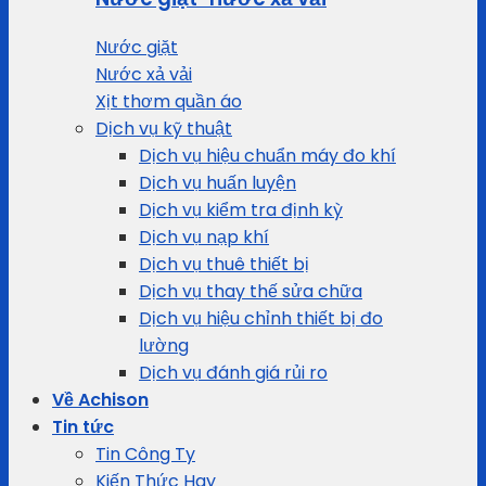
Nước giặt
Nước xả vải
Xịt thơm quần áo
Dịch vụ kỹ thuật
Dịch vụ hiệu chuẩn máy đo khí
Dịch vụ huấn luyện
Dịch vụ kiểm tra định kỳ
Dịch vụ nạp khí
Dịch vụ thuê thiết bị
Dịch vụ thay thế sửa chữa
Dịch vụ hiệu chỉnh thiết bị đo
lường
Dịch vụ đánh giá rủi ro
Về Achison
Tin tức
Tin Công Ty
Kiến Thức Hay