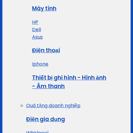
Máy tính
HP
Dell
Asus
Điện thoại
Iphone
Thiết bị ghi hình - Hình ảnh
- Âm thanh
Quà tặng doanh nghiệp
Điện gia dụng
Whirlpool