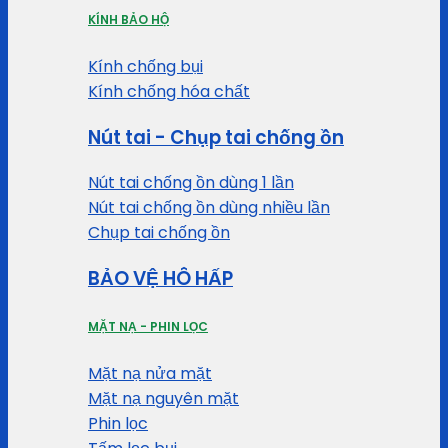
KÍNH BẢO HỘ
Kính chống bụi
Kính chống hóa chất
Nút tai - Chụp tai chống ồn
Nút tai chống ồn dùng 1 lần
Nút tai chống ồn dùng nhiều lần
Chụp tai chống ồn
BẢO VỆ HÔ HẤP
MẶT NẠ - PHIN LỌC
Mặt nạ nửa mặt
Mặt nạ nguyên mặt
Phin lọc