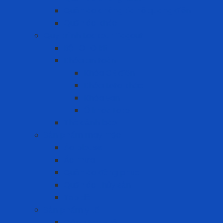
Quần áo chống tia hồ quang điện
Quần áo khác
Quy trình Lockout Tagout
Bộ LOTO kit
Khóa an toàn
Khóa CB điện
Khóa Loto khác
Khóa van
Ổ khóa Loto
Thẻ cảnh báo
Sản phẩm may mặc
Áo blouse
Áo mưa
Quần áo đồng phục
Quần áo thủy sản
Tạp dề
Sản phẩm y tế
Găng tay y tế