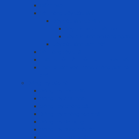
Điểm neo
Hệ Thống Dây Cứu Sinh
Dây cứu sinh cố định
Dây cứu sinh chiều dọc
Dây cứu sinh phương ngang
Dây cứu sinh tạm thời
Hệ thống rào chắn
Thiết bị cứu hộ – cứu nạn – thoát hiểm
Thiết bị làm việc trong không gian hạn
chế
Găng tay bảo hộ
Găng tay cách điện
Găng tay chịu nhiệt
Găng Tay Chống Cắt
Găng tay chống hóa chất
Găng tay đa dụng
Găng tay dùng một lần
Găng tay thực phẩm