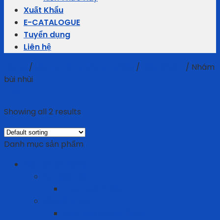
Xuất Khẩu
E-CATALOGUE
Tuyển dụng
Liên hệ
Home
/
Vật tư hỗ trợ công nghiệp
/
Giấy Nhám
/
Nhám
bùi nhùi
Filter
Showing all 2 results
Danh mục sản phẩm
Bảo Hộ Lao Động
An toàn điện
Thảm cách điện
Bảo vệ chân
Giày Bảo Hộ Lao Động