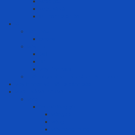
Nước giặt
Nước xả vải
Xịt thơm quần áo
ICT
Điện thoại
Iphone
Máy tính
Dell
HP
Máy tính Asus
Thiết bị ghi hình - hình ảnh - âm thanh
Máy in nhãn và thiết bị cảnh báo
MRO - NĂNG LƯỢNG
MRO
Bao bì đóng gói
Màng co
Màng FE
Máy đóng thùng