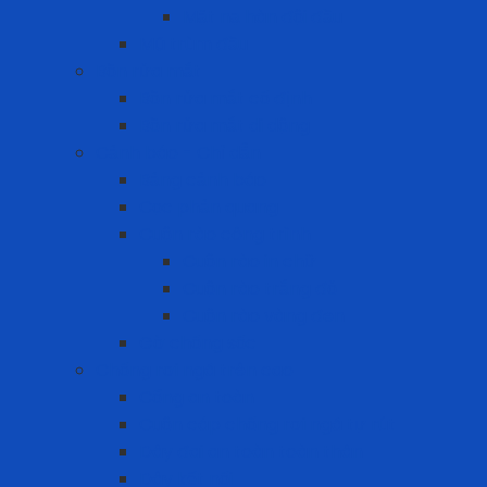
Mặt nạ hàn đội đầu
Mũ trùm đầu
Bồn rửa mắt
Bồn rửa mắt cố định
Bồn rửa mắt di dộng
Cảnh báo - Chỉ dẫn
Bảng cảnh báo
Cọc phản quang
Cuộn rào công trình
Cuộn rào in chữ
Cuộn rào trắng đỏ
Cuộn rào vàng đen
Gờ chống sốc
Chống rơi ngã trên cao
Cổng an toàn
Cuộn cáp chống rơi ngã tự rút
Dây đai an toàn toàn thân
Dây kết nối