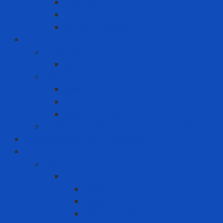
Nước giặt
Nước xả vải
Xịt thơm quần áo
ICT
Điện thoại
Iphone
Máy tính
Dell
HP
Máy tính Asus
Thiết bị ghi hình - hình ảnh - âm thanh
Máy in nhãn và thiết bị cảnh báo
MRO - NĂNG LƯỢNG
MRO
Bao bì đóng gói
Màng co
Màng FE
Máy đóng thùng