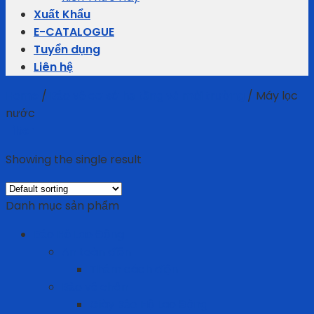
Xuất Khẩu
E-CATALOGUE
Tuyển dụng
Liên hệ
Home
/
Bảo vệ cơ sở hạ tầng và môi trường
/
Máy lọc
nước
Filter
Showing the single result
Danh mục sản phẩm
Bảo Hộ Lao Động
An toàn điện
Thảm cách điện
Bảo vệ chân
Giày Bảo Hộ Lao Động