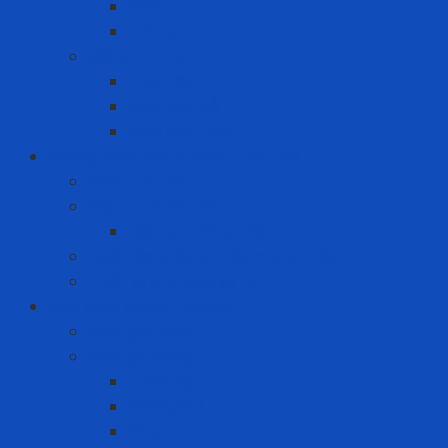
Pallet
Thùng Carton
NĂNG LƯỢNG
Than đá
Viên nén gỗ
Viên nén trấu
Phòng cháy chữa cháy - cứu hộ
Bình cứu hỏa
Mặt nạ thoát hiểm
Mặt nạ chống khói
Quần áo phòng cháy chữa cháy
Thiết bị ứng cứu sự cố
Quà tặng doanh nghiệp
Bình giữ nhiệt
Điện gia dụng
Joyoung
Whirlpool
Xiaomi