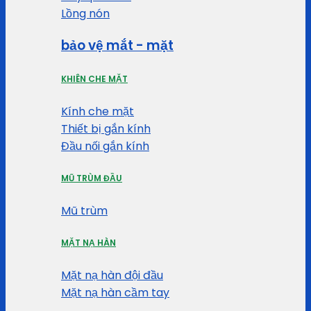
Lồng nón
bảo vệ mắt - mặt
KHIÊN CHE MẶT
Kính che mặt
Thiết bị gắn kính
Đầu nối gắn kính
MŨ TRÙM ĐẦU
Mũ trùm
MẶT NẠ HÀN
Mặt nạ hàn đội đầu
Mặt nạ hàn cầm tay