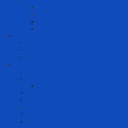
Sơn công nghiệp
Sơn Chịu Nhiệt
Sơn Chống Cháy
Sơn chống thấm
Sơn giảm nhiệt
Công cụ điện - Dụng cụ cầm tay
Máy bắn vít
Máy cưa
Máy khoan
Dịch vụ kỹ thuật
Dịch vụ bảo ôn
Dịch vụ đánh giá rủi ro
Dịch vụ đánh giá rủi ro tia hồ quang
Dịch vụ hiệu chuẩn máy đo khí
Dịch vụ hiệu chuẩn thiết bị đo lường
Dịch vụ huấn luyện
Dịch vụ kiểm tra định kỳ
Dịch vụ nạp khí