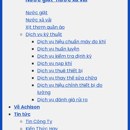
Nước giặt
Nước xả vải
Xịt thơm quần áo
Dịch vụ kỹ thuật
Dịch vụ hiệu chuẩn máy đo khí
Dịch vụ huấn luyện
Dịch vụ kiểm tra định kỳ
Dịch vụ nạp khí
Dịch vụ thuê thiết bị
Dịch vụ thay thế sửa chữa
Dịch vụ hiệu chỉnh thiết bị đo
lường
Dịch vụ đánh giá rủi ro
Về Achison
Tin tức
Tin Công Ty
Kiến Thức Hay