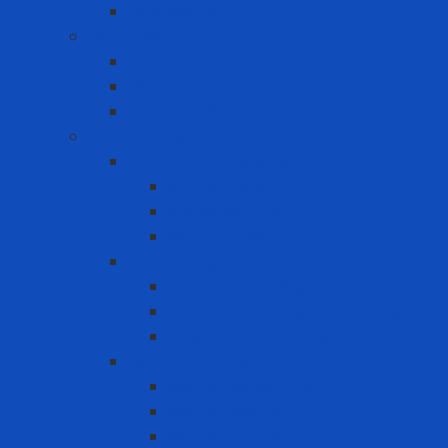
Ủng bảo hộ
Bảo vệ đầu
Dây quai nón
Lồng nón
Nón Bảo Hộ
Bảo vệ hô hấp
Bình khí trợ thở SCBA
Bình khí SCBA
Khung đai SCBA
Mặt nạ SCBA
Khẩu Trang
Khẩu trang chống bụi
khẩu trang chống hơi hóa chất
Khẩu trang tiêu chuẩn N95
Mặt nạ - Phin lọc
Mặt nạ nguyên mặt
Mặt nạ nửa mặt
Nắp giữ tấm lọc