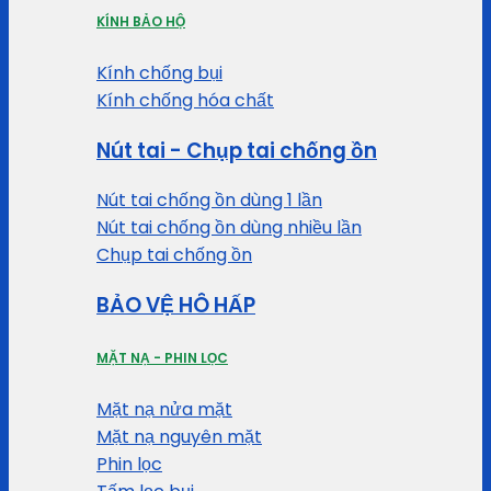
KÍNH BẢO HỘ
Kính chống bụi
Kính chống hóa chất
Nút tai - Chụp tai chống ồn
Nút tai chống ồn dùng 1 lần
Nút tai chống ồn dùng nhiều lần
Chụp tai chống ồn
BẢO VỆ HÔ HẤP
MẶT NẠ - PHIN LỌC
Mặt nạ nửa mặt
Mặt nạ nguyên mặt
Phin lọc