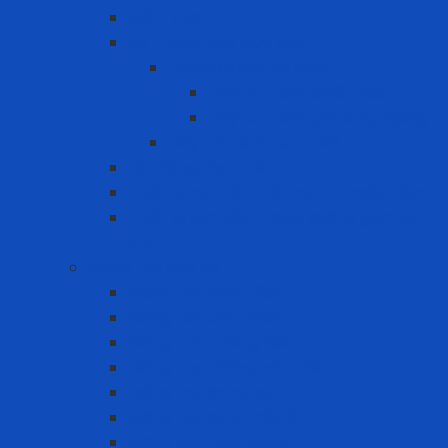
Điểm neo
Hệ Thống Dây Cứu Sinh
Dây cứu sinh cố định
Dây cứu sinh chiều dọc
Dây cứu sinh phương ngang
Dây cứu sinh tạm thời
Hệ thống rào chắn
Thiết bị cứu hộ – cứu nạn – thoát hiểm
Thiết bị làm việc trong không gian hạn
chế
Găng tay bảo hộ
Găng tay cách điện
Găng tay chịu nhiệt
Găng Tay Chống Cắt
Găng tay chống hóa chất
Găng tay đa dụng
Găng tay dùng một lần
Găng tay thực phẩm