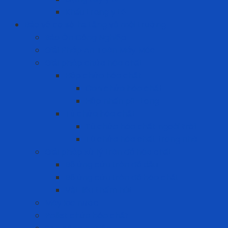
Khẩu trang y tế
Bảo vệ cơ sở hạ tầng và môi trường
Bảo Ôn Công Nghiệp
Giải Pháp An Toàn Máy Móc
Giải pháp chứa hóa chất
Hộp chứa hóa chất
Can chứa hóa chất
Hộp nhấn pit-tong
Tủ chứa hóa chất
Tủ chứa hóa chất ngoài trời
Tủ chứa hóa chất trong nhà
Giải pháp xử lý tràn đổ hóa chất
Bộ ứng cứu tràn đổ dầu
Bộ ứng cứu tràn đổ hóa chất
Vật liệu thấm hút
Máy lọc nước
Pallet chứa hóa chất