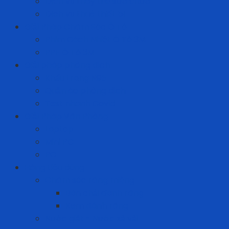
Dịch vụ thay thế sửa chữa
Dịch vụ thuê thiết bị
Giải Pháp Chăm Sóc Ô Tô
Phim Cách Nhiệt Ô Tô 3M
PPF Ô Tô 3M
Giải pháp phòng dịch
Khẩu trang N95
Quần áo phòng dịch
Test nhanh Covid
Giải Pháp Văn Phòng
Laptop
Mini PC
PC
Hàng tiêu dùng
Chăm sóc răng miệng
Bàn chải đánh răng
Kem đánh răng
Nước giặt - Nước xả vải