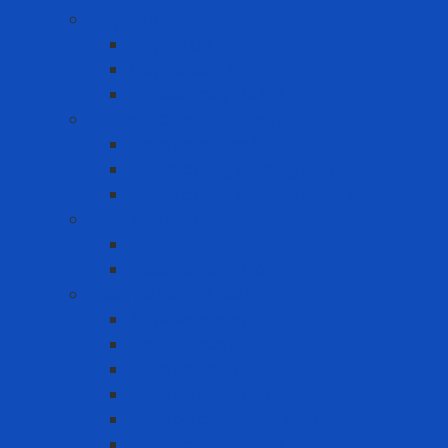
Máy đo khí
Máy đo đa khí
Máy đo đơn khí
Phụ kiện máy đo khí
Nút tai - Chụp tai chống ồn
Chụp tai chống ồn
Nút tai chống ồn dùng 1 lần
Nút tai chống ồn dùng nhiều lần
Phao cứu sinh
Áo phao
Phao cứu sinh tròn
Quần Áo Bảo Hộ Lao Động
Áo phản quang
Phụ kiện bảo hộ
Quần áo chịu nhiệt
Quần áo chống bụi
Quần áo chống hóa chất
Quần áo chống lạnh