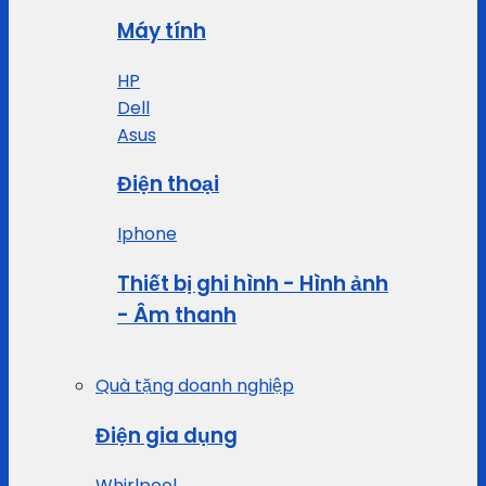
Máy tính
HP
Dell
Asus
Điện thoại
Iphone
Thiết bị ghi hình - Hình ảnh
- Âm thanh
Quà tặng doanh nghiệp
Điện gia dụng
Whirlpool