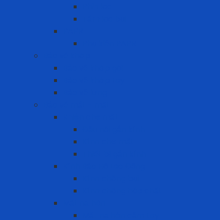
Phin lọc
Tấm lọc bụi
PAPR
Phụ kiện PAPR
Bảo vệ khớp
Bảo vệ khớp gối
Bảo vệ khớp tay
Bảo vệ lưng
Bảo vệ mắt - mặt
Khiên che mặt
Đầu nối gắn kính
Kính che mặt
Thiết bị gắn kính
Kính Bảo Hộ Lao Động
Kính chống bụi
Kính chống hóa chất
Mặt nạ hàn
Mặt nạ hàn cầm tay