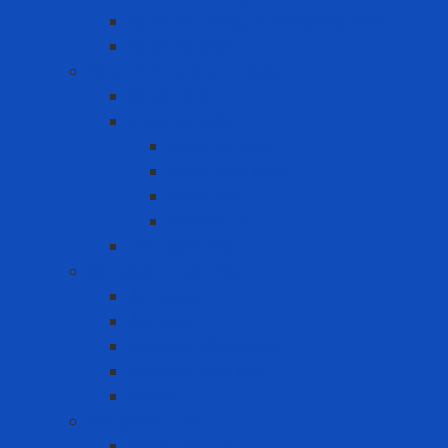
Quần áo chống tia hồ quang điện
Quần áo khác
Quy trình Lockout Tagout
Bộ LOTO kit
Khóa an toàn
Khóa CB điện
Khóa Loto khác
Khóa van
Ổ khóa Loto
Thẻ cảnh báo
Sản phẩm may mặc
Áo blouse
Áo mưa
Quần áo đồng phục
Quần áo thủy sản
Tạp dề
Sản phẩm y tế
Găng tay y tế