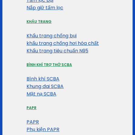
Tấm lọc bụi
Nắp giữ tấm lọc
KHẨU TRANG
Khẩu trang chống bụi
khẩu trang chống hơi hóa chất
Khẩu trang tiêu chuẩn N95
BÌNH KHÍ TRỢ THỞ SCBA
Bình khí SCBA
Khung đai SCBA
Mặt nạ SCBA
PAPR
PAPR
Phụ kiện PAPR