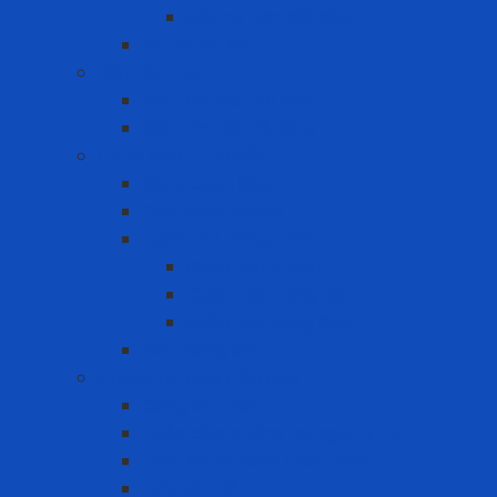
Mặt nạ hàn đội đầu
Mũ trùm đầu
Bồn rửa mắt
Bồn rửa mắt cố định
Bồn rửa mắt di dộng
Cảnh báo - Chỉ dẫn
Bảng cảnh báo
Cọc phản quang
Cuộn rào công trình
Cuộn rào in chữ
Cuộn rào trắng đỏ
Cuộn rào vàng đen
Gờ chống sốc
Chống rơi ngã trên cao
Cổng an toàn
Cuộn cáp chống rơi ngã tự rút
Dây đai an toàn toàn thân
Dây kết nối