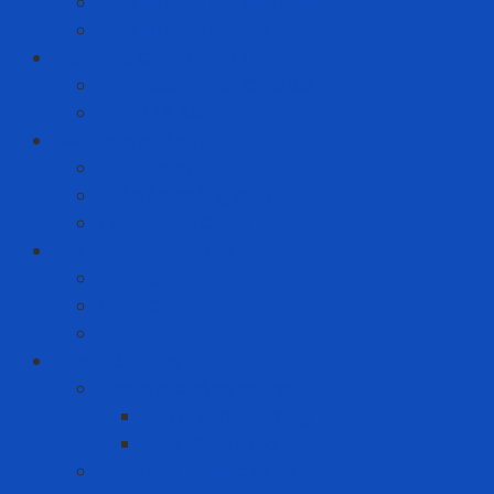
Dịch vụ thay thế sửa chữa
Dịch vụ thuê thiết bị
Giải Pháp Chăm Sóc Ô Tô
Phim Cách Nhiệt Ô Tô 3M
PPF Ô Tô 3M
Giải pháp phòng dịch
Khẩu trang N95
Quần áo phòng dịch
Test nhanh Covid
Giải Pháp Văn Phòng
Laptop
Mini PC
PC
Hàng tiêu dùng
Chăm sóc răng miệng
Bàn chải đánh răng
Kem đánh răng
Nước giặt - Nước xả vải