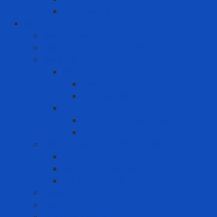
Khẩu trang y tế
Bảo vệ cơ sở hạ tầng và môi trường
Bảo Ôn Công Nghiệp
Giải Pháp An Toàn Máy Móc
Giải pháp chứa hóa chất
Hộp chứa hóa chất
Can chứa hóa chất
Hộp nhấn pit-tong
Tủ chứa hóa chất
Tủ chứa hóa chất ngoài trời
Tủ chứa hóa chất trong nhà
Giải pháp xử lý tràn đổ hóa chất
Bộ ứng cứu tràn đổ dầu
Bộ ứng cứu tràn đổ hóa chất
Vật liệu thấm hút
Máy lọc nước
Pallet chứa hóa chất