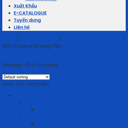
Xuất Khẩu
E-CATALOGUE
Tuyển dụng
Liên hệ
Home
/
Bảo Hộ Lao Động
/
Nút tai - Chụp tai chống ồn
/
Nút tai chống ồn dùng 1 lần
Filter
Showing 1–12 of 14 results
Danh mục sản phẩm
Bảo Hộ Lao Động
An toàn điện
Thảm cách điện
Bảo vệ chân
Giày Bảo Hộ Lao Động