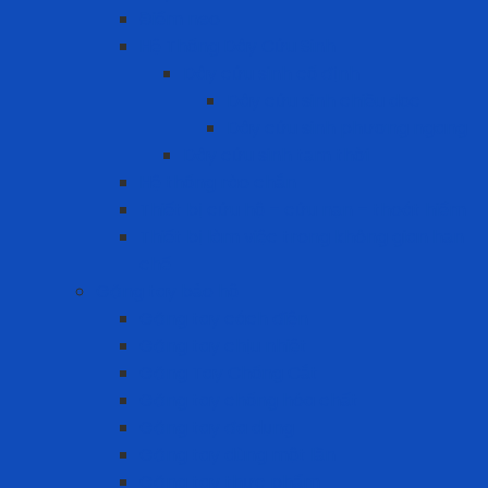
Điểm neo
Hệ Thống Dây Cứu Sinh
Dây cứu sinh cố định
Dây cứu sinh chiều dọc
Dây cứu sinh phương ngang
Dây cứu sinh tạm thời
Hệ thống rào chắn
Thiết bị cứu hộ – cứu nạn – thoát hiểm
Thiết bị làm việc trong không gian hạn
chế
Găng tay bảo hộ
Găng tay cách điện
Găng tay chịu nhiệt
Găng Tay Chống Cắt
Găng tay chống hóa chất
Găng tay đa dụng
Găng tay dùng một lần
Găng tay thực phẩm