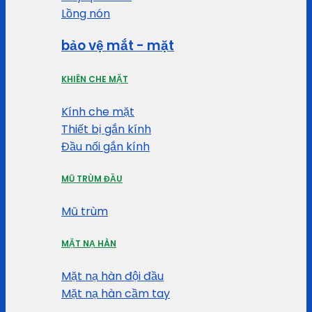
Lồng nón
bảo vệ mắt - mặt
KHIÊN CHE MẶT
Kính che mặt
Thiết bị gắn kính
Đầu nối gắn kính
MŨ TRÙM ĐẦU
Mũ trùm
MẶT NẠ HÀN
Mặt nạ hàn đội đầu
Mặt nạ hàn cầm tay