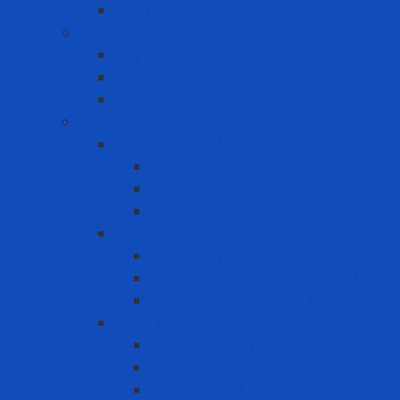
Ủng bảo hộ
Bảo vệ đầu
Dây quai nón
Lồng nón
Nón Bảo Hộ
Bảo vệ hô hấp
Bình khí trợ thở SCBA
Bình khí SCBA
Khung đai SCBA
Mặt nạ SCBA
Khẩu Trang
Khẩu trang chống bụi
khẩu trang chống hơi hóa chất
Khẩu trang tiêu chuẩn N95
Mặt nạ - Phin lọc
Mặt nạ nguyên mặt
Mặt nạ nửa mặt
Nắp giữ tấm lọc