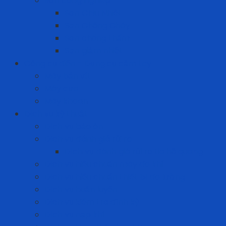
Sơn công nghiệp
Sơn Chịu Nhiệt
Sơn Chống Cháy
Sơn chống thấm
Sơn giảm nhiệt
Công cụ điện - Dụng cụ cầm tay
Máy bắn vít
Máy cưa
Máy khoan
Dịch vụ kỹ thuật
Dịch vụ bảo ôn
Dịch vụ đánh giá rủi ro
Dịch vụ đánh giá rủi ro tia hồ quang
Dịch vụ hiệu chuẩn máy đo khí
Dịch vụ hiệu chuẩn thiết bị đo lường
Dịch vụ huấn luyện
Dịch vụ kiểm tra định kỳ
Dịch vụ nạp khí