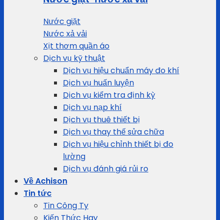
Nước giặt
Nước xả vải
Xịt thơm quần áo
Dịch vụ kỹ thuật
Dịch vụ hiệu chuẩn máy đo khí
Dịch vụ huấn luyện
Dịch vụ kiểm tra định kỳ
Dịch vụ nạp khí
Dịch vụ thuê thiết bị
Dịch vụ thay thế sửa chữa
Dịch vụ hiệu chỉnh thiết bị đo
lường
Dịch vụ đánh giá rủi ro
Về Achison
Tin tức
Tin Công Ty
Kiến Thức Hay