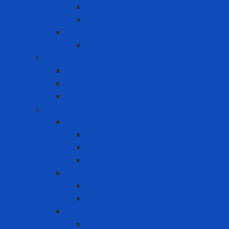
Phin lọc
Tấm lọc bụi
PAPR
Phụ kiện PAPR
Bảo vệ khớp
Bảo vệ khớp gối
Bảo vệ khớp tay
Bảo vệ lưng
Bảo vệ mắt - mặt
Khiên che mặt
Đầu nối gắn kính
Kính che mặt
Thiết bị gắn kính
Kính Bảo Hộ Lao Động
Kính chống bụi
Kính chống hóa chất
Mặt nạ hàn
Mặt nạ hàn cầm tay