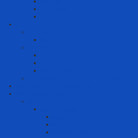
Nước giặt
Nước xả vải
Xịt thơm quần áo
ICT
Điện thoại
Iphone
Máy tính
Dell
HP
Máy tính Asus
Thiết bị ghi hình - hình ảnh - âm thanh
Máy in nhãn và thiết bị cảnh báo
MRO - NĂNG LƯỢNG
MRO
Bao bì đóng gói
Màng co
Màng FE
Máy đóng thùng