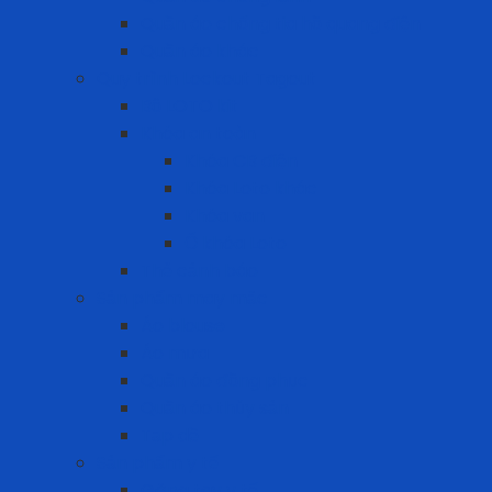
Quần áo chống tia hồ quang điện
Quần áo khác
Quy trình Lockout Tagout
Bộ LOTO kit
Khóa an toàn
Khóa CB điện
Khóa Loto khác
Khóa van
Ổ khóa Loto
Thẻ cảnh báo
Sản phẩm may mặc
Áo blouse
Áo mưa
Quần áo đồng phục
Quần áo thủy sản
Tạp dề
Sản phẩm y tế
Găng tay y tế