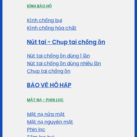
KÍNH BẢO HỘ
Kính chống bụi
Kính chống hóa chất
Nút tai - Chụp tai chống ồn
Nút tai chống ồn dùng 1 lần
Nút tai chống ồn dùng nhiều lần
Chụp tai chống ồn
BẢO VỆ HÔ HẤP
MẶT NẠ - PHIN LỌC
Mặt nạ nửa mặt
Mặt nạ nguyên mặt
Phin lọc