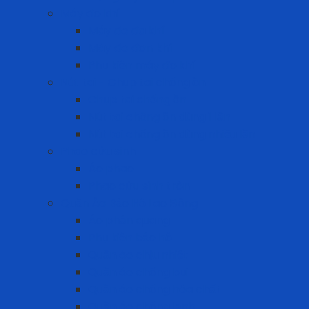
Máy đo khí
Máy đo đa khí
Máy đo đơn khí
Phụ kiện máy đo khí
Nút tai - Chụp tai chống ồn
Chụp tai chống ồn
Nút tai chống ồn dùng 1 lần
Nút tai chống ồn dùng nhiều lần
Phao cứu sinh
Áo phao
Phao cứu sinh tròn
Quần Áo Bảo Hộ Lao Động
Áo phản quang
Phụ kiện bảo hộ
Quần áo chịu nhiệt
Quần áo chống bụi
Quần áo chống hóa chất
Quần áo chống lạnh