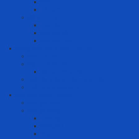
Pallet
Thùng Carton
NĂNG LƯỢNG
Than đá
Viên nén gỗ
Viên nén trấu
Phòng cháy chữa cháy - cứu hộ
Bình cứu hỏa
Mặt nạ thoát hiểm
Mặt nạ chống khói
Quần áo phòng cháy chữa cháy
Thiết bị ứng cứu sự cố
Quà tặng doanh nghiệp
Bình giữ nhiệt
Điện gia dụng
Joyoung
Whirlpool
Xiaomi