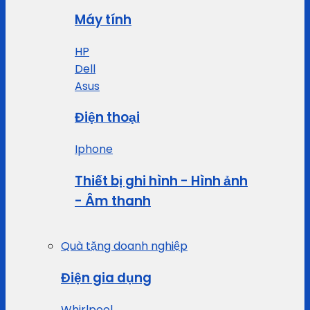
Máy tính
HP
Dell
Asus
Điện thoại
Iphone
Thiết bị ghi hình - Hình ảnh
- Âm thanh
Quà tặng doanh nghiệp
Điện gia dụng
Whirlpool