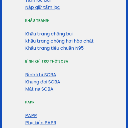
Tấm lọc bụi
Nắp giữ tấm lọc
KHẨU TRANG
Khẩu trang chống bụi
khẩu trang chống hơi hóa chất
Khẩu trang tiêu chuẩn N95
BÌNH KHÍ TRỢ THỞ SCBA
Bình khí SCBA
Khung đai SCBA
Mặt nạ SCBA
PAPR
PAPR
Phụ kiện PAPR