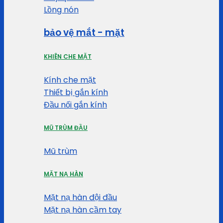
Lồng nón
bảo vệ mắt - mặt
KHIÊN CHE MẶT
Kính che mặt
Thiết bị gắn kính
Đầu nối gắn kính
MŨ TRÙM ĐẦU
Mũ trùm
MẶT NẠ HÀN
Mặt nạ hàn đội đầu
Mặt nạ hàn cầm tay