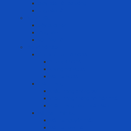
Giày Bảo Hộ Lao Động
Ủng bảo hộ
Bảo vệ đầu
Dây quai nón
Lồng nón
Nón Bảo Hộ
Bảo vệ hô hấp
Bình khí trợ thở SCBA
Bình khí SCBA
Khung đai SCBA
Mặt nạ SCBA
Khẩu Trang
Khẩu trang chống bụi
khẩu trang chống hơi hóa chất
Khẩu trang tiêu chuẩn N95
Mặt nạ - Phin lọc
Mặt nạ nguyên mặt
Mặt nạ nửa mặt