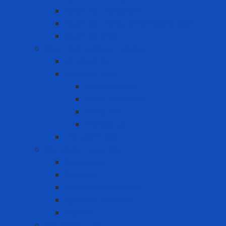
Quần áo chống lạnh
Quần áo chống tia hồ quang điện
Quần áo khác
Quy trình Lockout Tagout
Bộ LOTO kit
Khóa an toàn
Khóa CB điện
Khóa Loto khác
Khóa van
Ổ khóa Loto
Thẻ cảnh báo
Sản phẩm may mặc
Áo blouse
Áo mưa
Quần áo đồng phục
Quần áo thủy sản
Tạp dề
Sản phẩm y tế