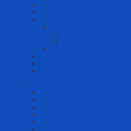
Dây kết nối
Điểm neo
Hệ Thống Dây Cứu Sinh
Dây cứu sinh cố định
Dây cứu sinh chiều dọc
Dây cứu sinh phương ngang
Dây cứu sinh tạm thời
Hệ thống rào chắn
Thiết bị cứu hộ – cứu nạn – thoát hiểm
Thiết bị làm việc trong không gian hạn
chế
Găng tay bảo hộ
Găng tay cách điện
Găng tay chịu nhiệt
Găng Tay Chống Cắt
Găng tay chống hóa chất
Găng tay đa dụng
Găng tay dùng một lần