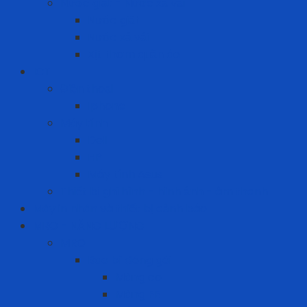
Nước giặt - Nước xả vải
Nước giặt
Nước xả vải
Xịt thơm quần áo
ICT
Điện thoại
Iphone
Máy tính
Dell
HP
Máy tính Asus
Thiết bị ghi hình - hình ảnh - âm thanh
Máy in nhãn và thiết bị cảnh báo
MRO - NĂNG LƯỢNG
MRO
Bao bì đóng gói
Màng co
Màng FE