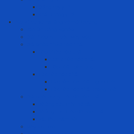
Găng tay y tế
Khẩu trang y tế
Bảo vệ cơ sở hạ tầng và môi trường
Bảo Ôn Công Nghiệp
Giải Pháp An Toàn Máy Móc
Giải pháp chứa hóa chất
Hộp chứa hóa chất
Can chứa hóa chất
Hộp nhấn pit-tong
Tủ chứa hóa chất
Tủ chứa hóa chất ngoài trời
Tủ chứa hóa chất trong nhà
Giải pháp xử lý tràn đổ hóa chất
Bộ ứng cứu tràn đổ dầu
Bộ ứng cứu tràn đổ hóa chất
Vật liệu thấm hút
Máy lọc nước