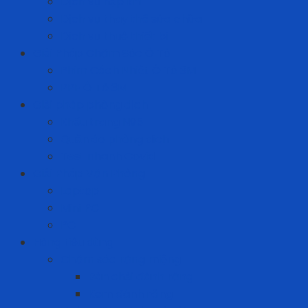
Dịch vụ nạp khí
Dịch vụ thay thế sửa chữa
Dịch vụ thuê thiết bị
Giải Pháp Chăm Sóc Ô Tô
Phim Cách Nhiệt Ô Tô 3M
PPF Ô Tô 3M
Giải pháp phòng dịch
Khẩu trang N95
Quần áo phòng dịch
Test nhanh Covid
Giải Pháp Văn Phòng
Laptop
Mini PC
PC
Hàng tiêu dùng
Chăm sóc răng miệng
Bàn chải đánh răng
Kem đánh răng