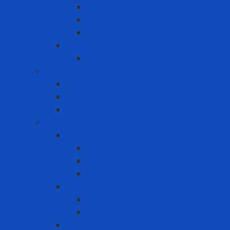
Nắp giữ tấm lọc
Phin lọc
Tấm lọc bụi
PAPR
Phụ kiện PAPR
Bảo vệ khớp
Bảo vệ khớp gối
Bảo vệ khớp tay
Bảo vệ lưng
Bảo vệ mắt - mặt
Khiên che mặt
Đầu nối gắn kính
Kính che mặt
Thiết bị gắn kính
Kính Bảo Hộ Lao Động
Kính chống bụi
Kính chống hóa chất
Mặt nạ hàn