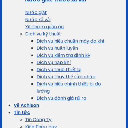
Nước giặt
Nước xả vải
Xịt thơm quần áo
Dịch vụ kỹ thuật
Dịch vụ hiệu chuẩn máy đo khí
Dịch vụ huấn luyện
Dịch vụ kiểm tra định kỳ
Dịch vụ nạp khí
Dịch vụ thuê thiết bị
Dịch vụ thay thế sửa chữa
Dịch vụ hiệu chỉnh thiết bị đo
lường
Dịch vụ đánh giá rủi ro
Về Achison
Tin tức
Tin Công Ty
Kiến Thức Hay