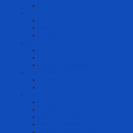
Găng tay thực phẩm
Máy đo khí
Máy đo đa khí
Máy đo đơn khí
Phụ kiện máy đo khí
Nút tai - Chụp tai chống ồn
Chụp tai chống ồn
Nút tai chống ồn dùng 1 lần
Nút tai chống ồn dùng nhiều lần
Phao cứu sinh
Áo phao
Phao cứu sinh tròn
Quần Áo Bảo Hộ Lao Động
Áo phản quang
Phụ kiện bảo hộ
Quần áo chịu nhiệt
Quần áo chống bụi
Quần áo chống hóa chất