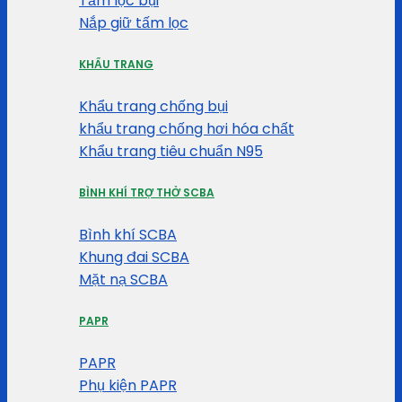
Tấm lọc bụi
Nắp giữ tấm lọc
KHẨU TRANG
Khẩu trang chống bụi
khẩu trang chống hơi hóa chất
Khẩu trang tiêu chuẩn N95
BÌNH KHÍ TRỢ THỞ SCBA
Bình khí SCBA
Khung đai SCBA
Mặt nạ SCBA
PAPR
PAPR
Phụ kiện PAPR