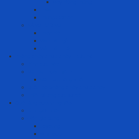
Máy đóng thùng
Pallet
Thùng Carton
NĂNG LƯỢNG
Than đá
Viên nén gỗ
Viên nén trấu
Phòng cháy chữa cháy - cứu hộ
Bình cứu hỏa
Mặt nạ thoát hiểm
Mặt nạ chống khói
Quần áo phòng cháy chữa cháy
Thiết bị ứng cứu sự cố
Quà tặng doanh nghiệp
Bình giữ nhiệt
Điện gia dụng
Joyoung
Whirlpool