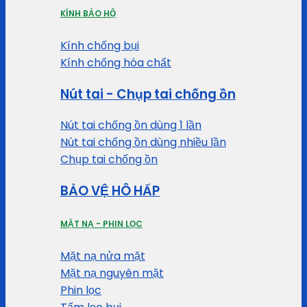
KÍNH BẢO HỘ
Kính chống bụi
Kính chống hóa chất
Nút tai - Chụp tai chống ồn
Nút tai chống ồn dùng 1 lần
Nút tai chống ồn dùng nhiều lần
Chụp tai chống ồn
BẢO VỆ HÔ HẤP
MẶT NẠ - PHIN LỌC
Mặt nạ nửa mặt
Mặt nạ nguyên mặt
Phin lọc