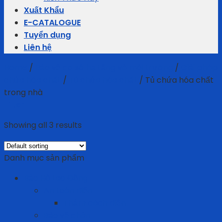
Xuất Khẩu
E-CATALOGUE
Tuyển dụng
Liên hệ
Home
/
Bảo vệ cơ sở hạ tầng và môi trường
/
Giải pháp
chứa hóa chất
/
Tủ chứa hóa chất
/
Tủ chứa hóa chất
trong nhà
Filter
Showing all 3 results
Danh mục sản phẩm
Bảo Hộ Lao Động
An toàn điện
Thảm cách điện
Bảo vệ chân