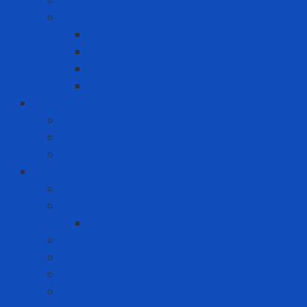
Pallet chứa hóa chất
Sơn công nghiệp
Sơn Chịu Nhiệt
Sơn Chống Cháy
Sơn chống thấm
Sơn giảm nhiệt
Công cụ điện - Dụng cụ cầm tay
Máy bắn vít
Máy cưa
Máy khoan
Dịch vụ kỹ thuật
Dịch vụ bảo ôn
Dịch vụ đánh giá rủi ro
Dịch vụ đánh giá rủi ro tia hồ quang
Dịch vụ hiệu chuẩn máy đo khí
Dịch vụ hiệu chuẩn thiết bị đo lường
Dịch vụ huấn luyện
Dịch vụ kiểm tra định kỳ