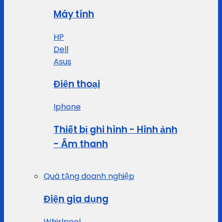
Máy tính
HP
Dell
Asus
Điện thoại
Iphone
Thiết bị ghi hình - Hình ảnh
- Âm thanh
Quà tặng doanh nghiệp
Điện gia dụng
Whirlpool