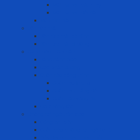
Mặt nạ hàn cầm tay
Mặt nạ hàn đội đầu
Mũ trùm đầu
Bồn rửa mắt
Bồn rửa mắt cố định
Bồn rửa mắt di dộng
Cảnh báo - Chỉ dẫn
Bảng cảnh báo
Cọc phản quang
Cuộn rào công trình
Cuộn rào in chữ
Cuộn rào trắng đỏ
Cuộn rào vàng đen
Gờ chống sốc
Chống rơi ngã trên cao
Cổng an toàn
Cuộn cáp chống rơi ngã tự rút
Dây đai an toàn toàn thân