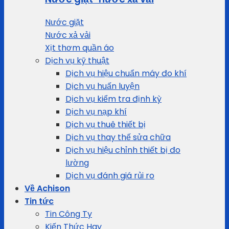
Nước giặt
Nước xả vải
Xịt thơm quần áo
Dịch vụ kỹ thuật
Dịch vụ hiệu chuẩn máy đo khí
Dịch vụ huấn luyện
Dịch vụ kiểm tra định kỳ
Dịch vụ nạp khí
Dịch vụ thuê thiết bị
Dịch vụ thay thế sửa chữa
Dịch vụ hiệu chỉnh thiết bị đo
lường
Dịch vụ đánh giá rủi ro
Về Achison
Tin tức
Tin Công Ty
Kiến Thức Hay