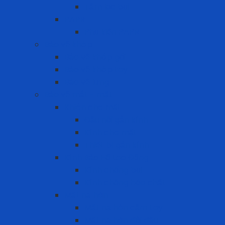
Tấm lọc bụi
PAPR
Phụ kiện PAPR
Bảo vệ khớp
Bảo vệ khớp gối
Bảo vệ khớp tay
Bảo vệ lưng
Bảo vệ mắt - mặt
Khiên che mặt
Đầu nối gắn kính
Kính che mặt
Thiết bị gắn kính
Kính Bảo Hộ Lao Động
Kính chống bụi
Kính chống hóa chất
Mặt nạ hàn
Mặt nạ hàn cầm tay
Mặt nạ hàn đội đầu