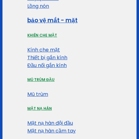
Lồng nón
bảo vệ mắt - mặt
KHIÊN CHE MẶT
Kính che mặt
Thiết bị gắn kính
Đầu nối gắn kính
MŨ TRÙM ĐẦU
Mũ trùm
MẶT NẠ HÀN
Mặt nạ hàn đội đầu
Mặt nạ hàn cầm tay