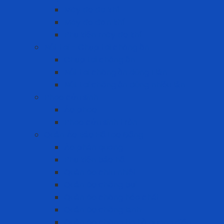
Máy đo đa khí
Máy đo đơn khí
Phụ kiện máy đo khí
Nút tai - Chụp tai chống ồn
Chụp tai chống ồn
Nút tai chống ồn dùng 1 lần
Nút tai chống ồn dùng nhiều lần
Phao cứu sinh
Áo phao
Phao cứu sinh tròn
Quần Áo Bảo Hộ Lao Động
Áo phản quang
Phụ kiện bảo hộ
Quần áo chịu nhiệt
Quần áo chống bụi
Quần áo chống hóa chất
Quần áo chống lạnh
Quần áo chống tia hồ quang điện