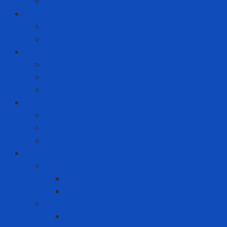
Dịch vụ thuê thiết bị
Giải Pháp Chăm Sóc Ô Tô
Phim Cách Nhiệt Ô Tô 3M
PPF Ô Tô 3M
Giải pháp phòng dịch
Khẩu trang N95
Quần áo phòng dịch
Test nhanh Covid
Giải Pháp Văn Phòng
Laptop
Mini PC
PC
Hàng tiêu dùng
Chăm sóc răng miệng
Bàn chải đánh răng
Kem đánh răng
Nước giặt - Nước xả vải
Nước giặt