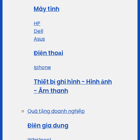
Máy tính
HP
Dell
Asus
Điện thoại
Iphone
Thiết bị ghi hình - Hình ảnh
- Âm thanh
Quà tặng doanh nghiệp
Điện gia dụng
Whirlpool