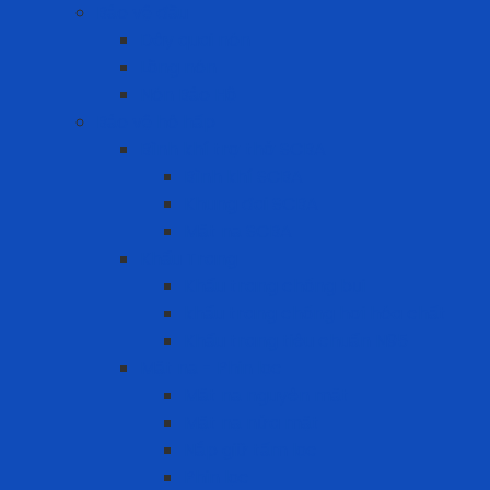
Bảo vệ đầu
Dây quai nón
Lồng nón
Nón Bảo Hộ
Bảo vệ hô hấp
Bình khí trợ thở SCBA
Bình khí SCBA
Khung đai SCBA
Mặt nạ SCBA
Khẩu Trang
Khẩu trang chống bụi
khẩu trang chống hơi hóa chất
Khẩu trang tiêu chuẩn N95
Mặt nạ - Phin lọc
Mặt nạ nguyên mặt
Mặt nạ nửa mặt
Nắp giữ tấm lọc
Phin lọc