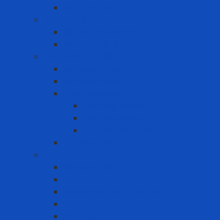
Mũ trùm đầu
Bồn rửa mắt
Bồn rửa mắt cố định
Bồn rửa mắt di dộng
Cảnh báo - Chỉ dẫn
Bảng cảnh báo
Cọc phản quang
Cuộn rào công trình
Cuộn rào in chữ
Cuộn rào trắng đỏ
Cuộn rào vàng đen
Gờ chống sốc
Chống rơi ngã trên cao
Cổng an toàn
Cuộn cáp chống rơi ngã tự rút
Dây đai an toàn toàn thân
Dây kết nối
Điểm neo