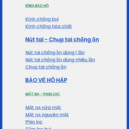
KÍNH BẢO HỘ
Kính chống bụi
Kính chống hóa chất
Nút tai - Chụp tai chống ồn
Nút tai chống ồn dùng 1 lần
Nút tai chống ồn dùng nhiều lần
Chụp tai chống ồn
BẢO VỆ HÔ HẤP
MẶT NẠ - PHIN LỌC
Mặt nạ nửa mặt
Mặt nạ nguyên mặt
Phin lọc