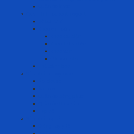
Quần áo khác
Quy trình Lockout Tagout
Bộ LOTO kit
Khóa an toàn
Khóa CB điện
Khóa Loto khác
Khóa van
Ổ khóa Loto
Thẻ cảnh báo
Sản phẩm may mặc
Áo blouse
Áo mưa
Quần áo đồng phục
Quần áo thủy sản
Tạp dề
Sản phẩm y tế
Găng tay y tế
Khẩu trang y tế