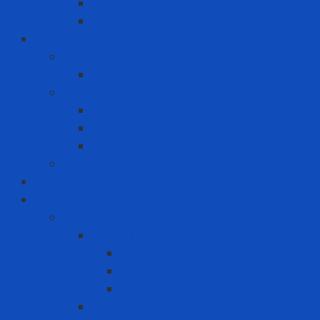
Nước xả vải
Xịt thơm quần áo
ICT
Điện thoại
Iphone
Máy tính
Dell
HP
Máy tính Asus
Thiết bị ghi hình - hình ảnh - âm thanh
Máy in nhãn và thiết bị cảnh báo
MRO - NĂNG LƯỢNG
MRO
Bao bì đóng gói
Màng co
Màng FE
Máy đóng thùng
Pallet