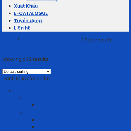
Xuất Khẩu
E-CATALOGUE
Tuyển dụng
Liên hệ
Home
/
Vật tư hỗ trợ công nghiệp
/
Pad chà sàn
Filter
Showing all 2 results
Danh mục sản phẩm
Bảo Hộ Lao Động
An toàn điện
Thảm cách điện
Bảo vệ chân
Giày Bảo Hộ Lao Động
Ủng bảo hộ