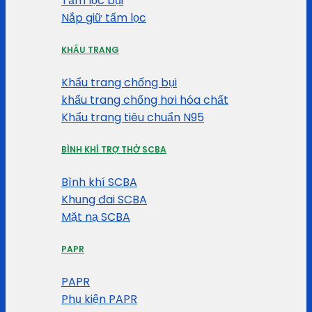
Tấm lọc bụi
Nắp giữ tấm lọc
KHẨU TRANG
Khẩu trang chống bụi
khẩu trang chống hơi hóa chất
Khẩu trang tiêu chuẩn N95
BÌNH KHÍ TRỢ THỞ SCBA
Bình khí SCBA
Khung đai SCBA
Mặt nạ SCBA
PAPR
PAPR
Phụ kiện PAPR