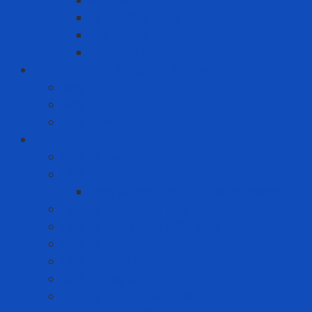
Sơn Chịu Nhiệt
Sơn Chống Cháy
Sơn chống thấm
Sơn giảm nhiệt
Công cụ điện - Dụng cụ cầm tay
Máy bắn vít
Máy cưa
Máy khoan
Dịch vụ kỹ thuật
Dịch vụ bảo ôn
Dịch vụ đánh giá rủi ro
Dịch vụ đánh giá rủi ro tia hồ quang
Dịch vụ hiệu chuẩn máy đo khí
Dịch vụ hiệu chuẩn thiết bị đo lường
Dịch vụ huấn luyện
Dịch vụ kiểm tra định kỳ
Dịch vụ nạp khí
Dịch vụ thay thế sửa chữa