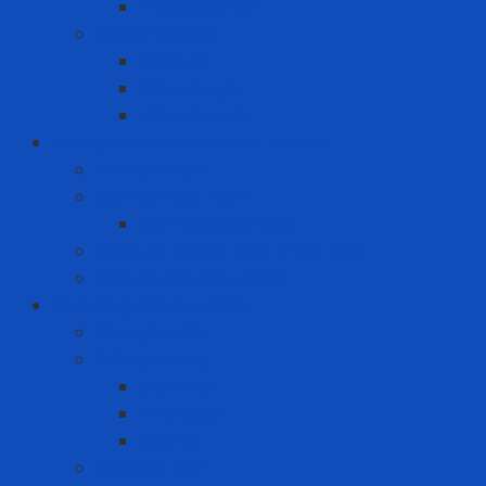
Thùng Carton
NĂNG LƯỢNG
Than đá
Viên nén gỗ
Viên nén trấu
Phòng cháy chữa cháy - cứu hộ
Bình cứu hỏa
Mặt nạ thoát hiểm
Mặt nạ chống khói
Quần áo phòng cháy chữa cháy
Thiết bị ứng cứu sự cố
Quà tặng doanh nghiệp
Bình giữ nhiệt
Điện gia dụng
Joyoung
Whirlpool
Xiaomi
Nón bảo hiểm