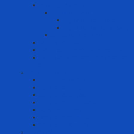
Hệ Thống Dây Cứu Sinh
Dây cứu sinh cố định
Dây cứu sinh chiều dọc
Dây cứu sinh phương ngang
Dây cứu sinh tạm thời
Hệ thống rào chắn
Thiết bị cứu hộ – cứu nạn – thoát hiểm
Thiết bị làm việc trong không gian hạn
chế
Găng tay bảo hộ
Găng tay cách điện
Găng tay chịu nhiệt
Găng Tay Chống Cắt
Găng tay chống hóa chất
Găng tay đa dụng
Găng tay dùng một lần
Găng tay thực phẩm
Máy đo khí