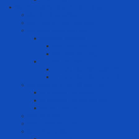
Bảo vệ cơ sở hạ tầng và môi trường
Bảo Ôn Công Nghiệp
Giải Pháp An Toàn Máy Móc
Giải pháp chứa hóa chất
Hộp chứa hóa chất
Can chứa hóa chất
Hộp nhấn pit-tong
Tủ chứa hóa chất
Tủ chứa hóa chất ngoài trời
Tủ chứa hóa chất trong nhà
Giải pháp xử lý tràn đổ hóa chất
Bộ ứng cứu tràn đổ dầu
Bộ ứng cứu tràn đổ hóa chất
Vật liệu thấm hút
Máy lọc nước
Pallet chứa hóa chất
Sơn công nghiệp