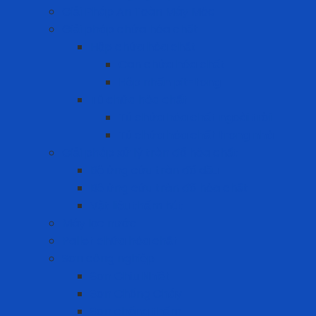
Giải Pháp An Toàn Máy Móc
Giải pháp chứa hóa chất
Hộp chứa hóa chất
Can chứa hóa chất
Hộp nhấn pit-tong
Tủ chứa hóa chất
Tủ chứa hóa chất ngoài trời
Tủ chứa hóa chất trong nhà
Giải pháp xử lý tràn đổ hóa chất
Bộ ứng cứu tràn đổ dầu
Bộ ứng cứu tràn đổ hóa chất
Vật liệu thấm hút
Máy lọc nước
Pallet chứa hóa chất
Sơn công nghiệp
Sơn Chịu Nhiệt
Sơn Chống Cháy
Sơn chống thấm