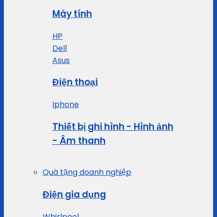
Máy tính
HP
Dell
Asus
Điện thoại
Iphone
Thiết bị ghi hình - Hình ảnh
- Âm thanh
Quà tặng doanh nghiệp
Điện gia dụng
Whirlpool