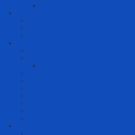
Sơn giảm nhiệt
Công cụ điện - Dụng cụ cầm tay
Máy bắn vít
Máy cưa
Máy khoan
Dịch vụ kỹ thuật
Dịch vụ bảo ôn
Dịch vụ đánh giá rủi ro
Dịch vụ đánh giá rủi ro tia hồ quang
Dịch vụ hiệu chuẩn máy đo khí
Dịch vụ hiệu chuẩn thiết bị đo lường
Dịch vụ huấn luyện
Dịch vụ kiểm tra định kỳ
Dịch vụ nạp khí
Dịch vụ thay thế sửa chữa
Dịch vụ thuê thiết bị
Giải Pháp Chăm Sóc Ô Tô
Phim Cách Nhiệt Ô Tô 3M