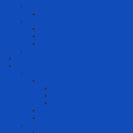
Điện thoại
Iphone
Máy tính
Dell
HP
Máy tính Asus
Thiết bị ghi hình - hình ảnh - âm thanh
Máy in nhãn và thiết bị cảnh báo
MRO - NĂNG LƯỢNG
MRO
Bao bì đóng gói
Màng co
Màng FE
Máy đóng thùng
Pallet
Thùng Carton
NĂNG LƯỢNG
Than đá