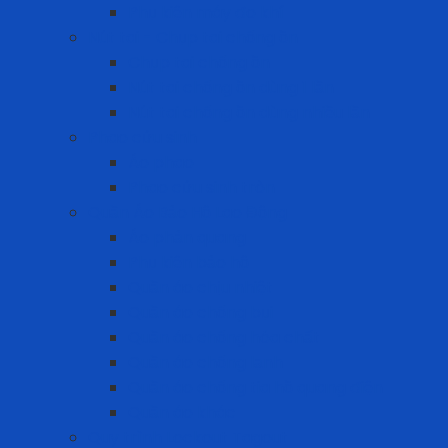
Phụ kiện máy đo khí
Nút tai - Chụp tai chống ồn
Chụp tai chống ồn
Nút tai chống ồn dùng 1 lần
Nút tai chống ồn dùng nhiều lần
Phao cứu sinh
Áo phao
Phao cứu sinh tròn
Quần Áo Bảo Hộ Lao Động
Áo phản quang
Phụ kiện bảo hộ
Quần áo chịu nhiệt
Quần áo chống bụi
Quần áo chống hóa chất
Quần áo chống lạnh
Quần áo chống tia hồ quang điện
Quần áo khác
Quy trình Lockout Tagout