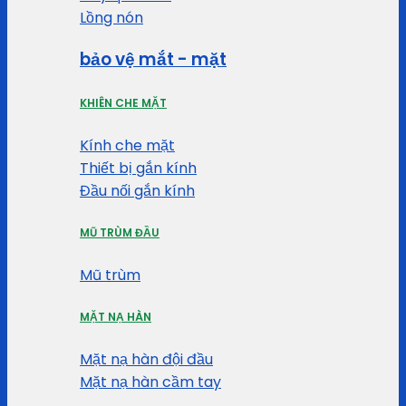
Lồng nón
bảo vệ mắt - mặt
KHIÊN CHE MẶT
Kính che mặt
Thiết bị gắn kính
Đầu nối gắn kính
MŨ TRÙM ĐẦU
Mũ trùm
MẶT NẠ HÀN
Mặt nạ hàn đội đầu
Mặt nạ hàn cầm tay