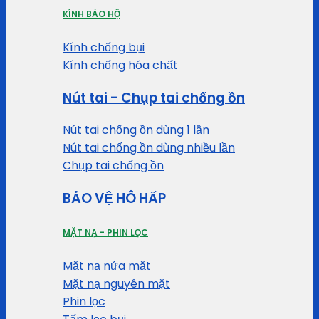
KÍNH BẢO HỘ
Kính chống bụi
Kính chống hóa chất
Nút tai - Chụp tai chống ồn
Nút tai chống ồn dùng 1 lần
Nút tai chống ồn dùng nhiều lần
Chụp tai chống ồn
BẢO VỆ HÔ HẤP
MẶT NẠ - PHIN LỌC
Mặt nạ nửa mặt
Mặt nạ nguyên mặt
Phin lọc