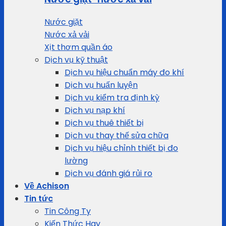
Nước giặt
Nước xả vải
Xịt thơm quần áo
Dịch vụ kỹ thuật
Dịch vụ hiệu chuẩn máy đo khí
Dịch vụ huấn luyện
Dịch vụ kiểm tra định kỳ
Dịch vụ nạp khí
Dịch vụ thuê thiết bị
Dịch vụ thay thế sửa chữa
Dịch vụ hiệu chỉnh thiết bị đo
lường
Dịch vụ đánh giá rủi ro
Về Achison
Tin tức
Tin Công Ty
Kiến Thức Hay