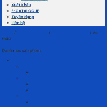
Xuất Khẩu
E-CATALOGUE
Tuyển dụng
Liên hệ
Home
/
Bảo Hộ Lao Động
/
Sản phẩm may mặc
/
Áo
mưa
Filter
Danh mục sản phẩm
Bảo Hộ Lao Động
An toàn điện
Thảm cách điện
Bảo vệ chân
Giày Bảo Hộ Lao Động
Ủng bảo hộ
Bảo vệ đầu
Dây quai nón