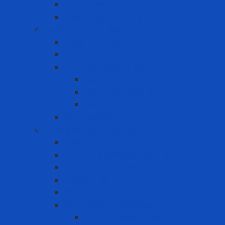
Bồn rửa mắt cố định
Bồn rửa mắt di dộng
Cảnh báo - Chỉ dẫn
Bảng cảnh báo
Cọc phản quang
Cuộn rào công trình
Cuộn rào in chữ
Cuộn rào trắng đỏ
Cuộn rào vàng đen
Gờ chống sốc
Chống rơi ngã trên cao
Cổng an toàn
Cuộn cáp chống rơi ngã tự rút
Dây đai an toàn toàn thân
Dây kết nối
Điểm neo
Hệ Thống Dây Cứu Sinh
Dây cứu sinh cố định