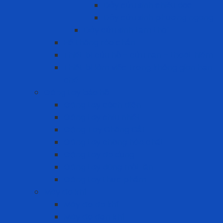
Dây cứu sinh chiều dọc
Dây cứu sinh phương ngang
Dây cứu sinh tạm thời
Hệ thống rào chắn
Thiết bị cứu hộ – cứu nạn – thoát hiểm
Thiết bị làm việc trong không gian hạn
chế
Găng tay bảo hộ
Găng tay cách điện
Găng tay chịu nhiệt
Găng Tay Chống Cắt
Găng tay chống hóa chất
Găng tay đa dụng
Găng tay dùng một lần
Găng tay thực phẩm
Máy đo khí
Máy đo đa khí
Máy đo đơn khí