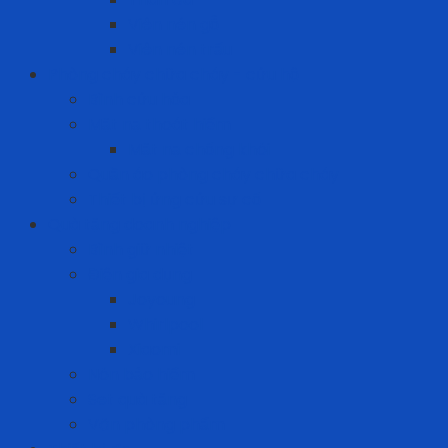
Viên nén gỗ
Viên nén trấu
Phòng cháy chữa cháy - cứu hộ
Bình cứu hỏa
Mặt nạ thoát hiểm
Mặt nạ chống khói
Quần áo phòng cháy chữa cháy
Thiết bị ứng cứu sự cố
Quà tặng doanh nghiệp
Bình giữ nhiệt
Điện gia dụng
Joyoung
Whirlpool
Xiaomi
Nón bảo hiểm
Set quà tặng
Văn phòng phẩm