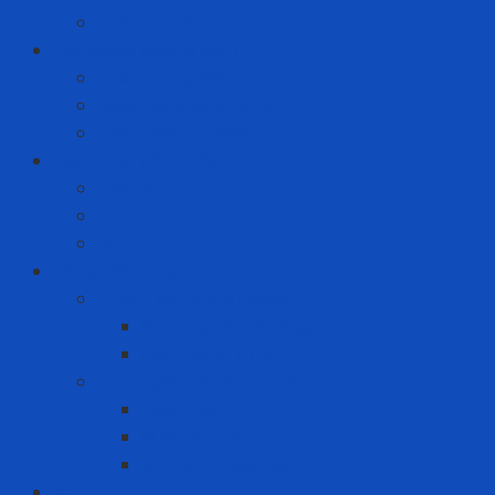
PPF Ô Tô 3M
Giải pháp phòng dịch
Khẩu trang N95
Quần áo phòng dịch
Test nhanh Covid
Giải Pháp Văn Phòng
Laptop
Mini PC
PC
Hàng tiêu dùng
Chăm sóc răng miệng
Bàn chải đánh răng
Kem đánh răng
Nước giặt - Nước xả vải
Nước giặt
Nước xả vải
Xịt thơm quần áo
ICT