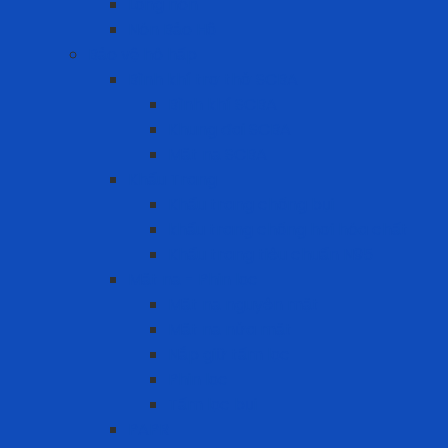
Lồng nón
Nón Bảo Hộ
Bảo vệ hô hấp
Bình khí trợ thở SCBA
Bình khí SCBA
Khung đai SCBA
Mặt nạ SCBA
Khẩu Trang
Khẩu trang chống bụi
khẩu trang chống hơi hóa chất
Khẩu trang tiêu chuẩn N95
Mặt nạ - Phin lọc
Mặt nạ nguyên mặt
Mặt nạ nửa mặt
Nắp giữ tấm lọc
Phin lọc
Tấm lọc bụi
PAPR