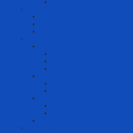
Phụ kiện PAPR
Bảo vệ khớp
Bảo vệ khớp gối
Bảo vệ khớp tay
Bảo vệ lưng
Bảo vệ mắt - mặt
Khiên che mặt
Đầu nối gắn kính
Kính che mặt
Thiết bị gắn kính
Kính Bảo Hộ Lao Động
Kính chống bụi
Kính chống hóa chất
Mặt nạ hàn
Mặt nạ hàn cầm tay
Mặt nạ hàn đội đầu
Mũ trùm đầu
Bồn rửa mắt