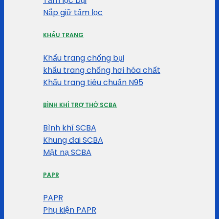
Tấm lọc bụi
Nắp giữ tấm lọc
KHẨU TRANG
Khẩu trang chống bụi
khẩu trang chống hơi hóa chất
Khẩu trang tiêu chuẩn N95
BÌNH KHÍ TRỢ THỞ SCBA
Bình khí SCBA
Khung đai SCBA
Mặt nạ SCBA
PAPR
PAPR
Phụ kiện PAPR