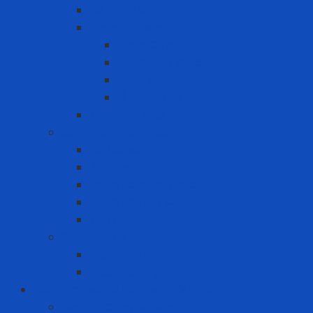
Bộ LOTO kit
Khóa an toàn
Khóa CB điện
Khóa Loto khác
Khóa van
Ổ khóa Loto
Thẻ cảnh báo
Sản phẩm may mặc
Áo blouse
Áo mưa
Quần áo đồng phục
Quần áo thủy sản
Tạp dề
Sản phẩm y tế
Găng tay y tế
Khẩu trang y tế
Bảo vệ cơ sở hạ tầng và môi trường
Bảo Ôn Công Nghiệp