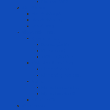
Phụ kiện PAPR
Bảo vệ khớp
Bảo vệ khớp gối
Bảo vệ khớp tay
Bảo vệ lưng
Bảo vệ mắt - mặt
Khiên che mặt
Đầu nối gắn kính
Kính che mặt
Thiết bị gắn kính
Kính Bảo Hộ Lao Động
Kính chống bụi
Kính chống hóa chất
Mặt nạ hàn
Mặt nạ hàn cầm tay
Mặt nạ hàn đội đầu
Mũ trùm đầu
Bồn rửa mắt