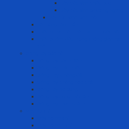
Dây cứu sinh chiều dọc
Dây cứu sinh phương ngang
Dây cứu sinh tạm thời
Hệ thống rào chắn
Thiết bị cứu hộ – cứu nạn – thoát hiểm
Thiết bị làm việc trong không gian hạn
chế
Găng tay bảo hộ
Găng tay cách điện
Găng tay chịu nhiệt
Găng Tay Chống Cắt
Găng tay chống hóa chất
Găng tay đa dụng
Găng tay dùng một lần
Găng tay thực phẩm
Máy đo khí
Máy đo đa khí
Máy đo đơn khí