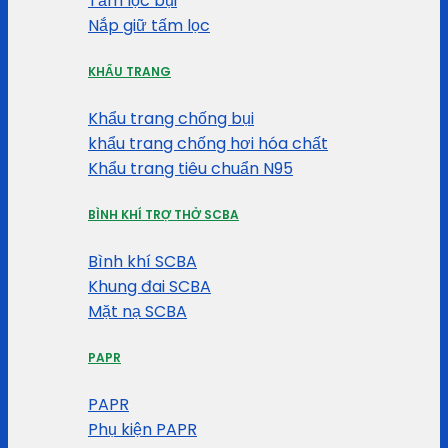
Tấm lọc bụi
Nắp giữ tấm lọc
KHẨU TRANG
Khẩu trang chống bụi
khẩu trang chống hơi hóa chất
Khẩu trang tiêu chuẩn N95
BÌNH KHÍ TRỢ THỞ SCBA
Bình khí SCBA
Khung đai SCBA
Mặt nạ SCBA
PAPR
PAPR
Phụ kiện PAPR