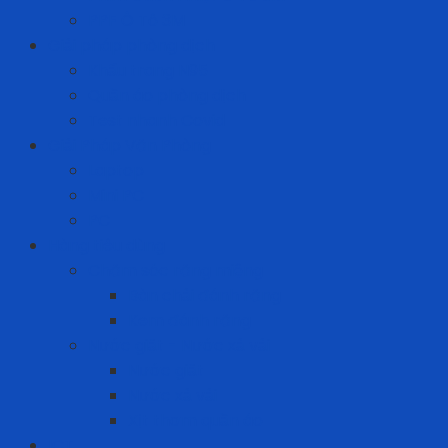
PPF Ô Tô 3M
Giải pháp phòng dịch
Khẩu trang N95
Quần áo phòng dịch
Test nhanh Covid
Giải Pháp Văn Phòng
Laptop
Mini PC
PC
Hàng tiêu dùng
Chăm sóc răng miệng
Bàn chải đánh răng
Kem đánh răng
Nước giặt - Nước xả vải
Nước giặt
Nước xả vải
Xịt thơm quần áo
ICT