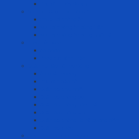
Phụ kiện máy đo khí
Nút tai - Chụp tai chống ồn
Chụp tai chống ồn
Nút tai chống ồn dùng 1 lần
Nút tai chống ồn dùng nhiều lần
Phao cứu sinh
Áo phao
Phao cứu sinh tròn
Quần Áo Bảo Hộ Lao Động
Áo phản quang
Phụ kiện bảo hộ
Quần áo chịu nhiệt
Quần áo chống bụi
Quần áo chống hóa chất
Quần áo chống lạnh
Quần áo chống tia hồ quang điện
Quần áo khác
Quy trình Lockout Tagout