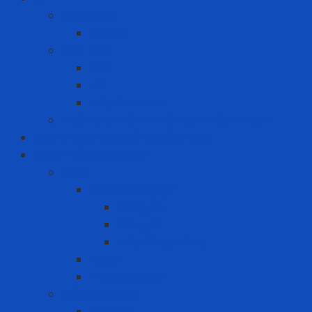
Điện thoại
Iphone
Máy tính
Dell
HP
Máy tính Asus
Thiết bị ghi hình - hình ảnh - âm thanh
Máy in nhãn và thiết bị cảnh báo
MRO - NĂNG LƯỢNG
MRO
Bao bì đóng gói
Màng co
Màng FE
Máy đóng thùng
Pallet
Thùng Carton
NĂNG LƯỢNG
Than đá