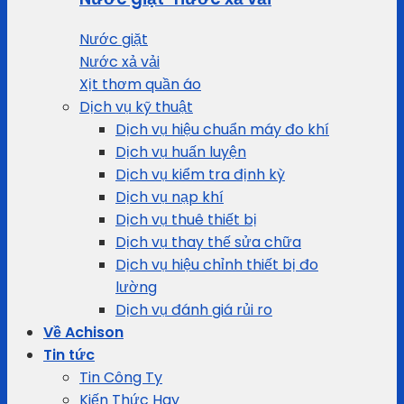
Nước giặt
Nước xả vải
Xịt thơm quần áo
Dịch vụ kỹ thuật
Dịch vụ hiệu chuẩn máy đo khí
Dịch vụ huấn luyện
Dịch vụ kiểm tra định kỳ
Dịch vụ nạp khí
Dịch vụ thuê thiết bị
Dịch vụ thay thế sửa chữa
Dịch vụ hiệu chỉnh thiết bị đo
lường
Dịch vụ đánh giá rủi ro
Về Achison
Tin tức
Tin Công Ty
Kiến Thức Hay