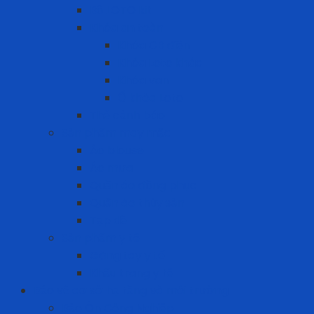
Bộ LOTO kit
Khóa an toàn
Khóa CB điện
Khóa Loto khác
Khóa van
Ổ khóa Loto
Thẻ cảnh báo
Sản phẩm may mặc
Áo blouse
Áo mưa
Quần áo đồng phục
Quần áo thủy sản
Tạp dề
Sản phẩm y tế
Găng tay y tế
Khẩu trang y tế
Bảo vệ cơ sở hạ tầng và môi trường
Bảo Ôn Công Nghiệp