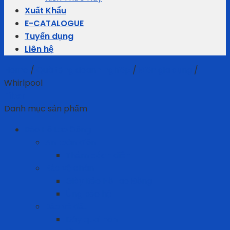
Xuất Khẩu
E-CATALOGUE
Tuyển dụng
Liên hệ
Home
/
Quà tặng doanh nghiệp
/
Điện gia dụng
/
Whirlpool
Filter
Danh mục sản phẩm
Bảo Hộ Lao Động
An toàn điện
Thảm cách điện
Bảo vệ chân
Giày Bảo Hộ Lao Động
Ủng bảo hộ
Bảo vệ đầu
Dây quai nón