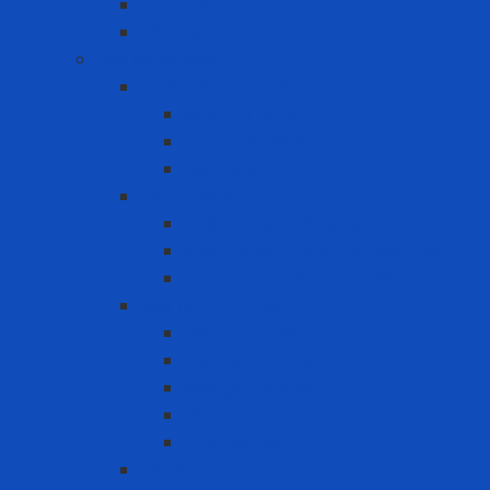
Lồng nón
Nón Bảo Hộ
Bảo vệ hô hấp
Bình khí trợ thở SCBA
Bình khí SCBA
Khung đai SCBA
Mặt nạ SCBA
Khẩu Trang
Khẩu trang chống bụi
khẩu trang chống hơi hóa chất
Khẩu trang tiêu chuẩn N95
Mặt nạ - Phin lọc
Mặt nạ nguyên mặt
Mặt nạ nửa mặt
Nắp giữ tấm lọc
Phin lọc
Tấm lọc bụi
PAPR