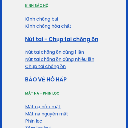
KÍNH BẢO HỘ
Kính chống bụi
Kính chống hóa chất
Nút tai - Chụp tai chống ồn
Nút tai chống ồn dùng 1 lần
Nút tai chống ồn dùng nhiều lần
Chụp tai chống ồn
BẢO VỆ HÔ HẤP
MẶT NẠ - PHIN LỌC
Mặt nạ nửa mặt
Mặt nạ nguyên mặt
Phin lọc