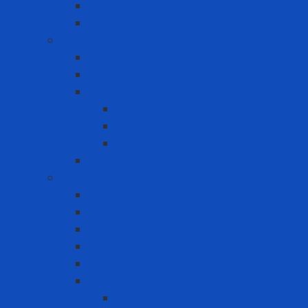
Bồn rửa mắt cố định
Bồn rửa mắt di dộng
Cảnh báo - Chỉ dẫn
Bảng cảnh báo
Cọc phản quang
Cuộn rào công trình
Cuộn rào in chữ
Cuộn rào trắng đỏ
Cuộn rào vàng đen
Gờ chống sốc
Chống rơi ngã trên cao
Cổng an toàn
Cuộn cáp chống rơi ngã tự rút
Dây đai an toàn toàn thân
Dây kết nối
Điểm neo
Hệ Thống Dây Cứu Sinh
Dây cứu sinh cố định