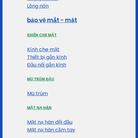
Lồng nón
bảo vệ mắt - mặt
KHIÊN CHE MẶT
Kính che mặt
Thiết bị gắn kính
Đầu nối gắn kính
MŨ TRÙM ĐẦU
Mũ trùm
MẶT NẠ HÀN
Mặt nạ hàn đội đầu
Mặt nạ hàn cầm tay