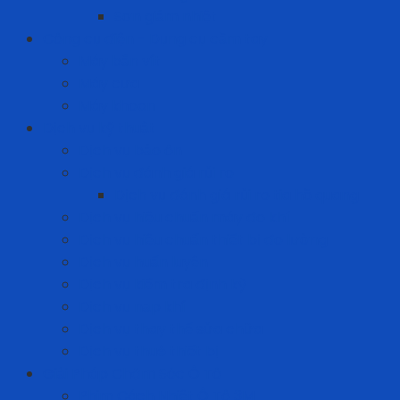
Sơn giảm nhiệt
Công cụ điện - Dụng cụ cầm tay
Máy bắn vít
Máy cưa
Máy khoan
Dịch vụ kỹ thuật
Dịch vụ bảo ôn
Dịch vụ đánh giá rủi ro
Dịch vụ đánh giá rủi ro tia hồ quang
Dịch vụ hiệu chuẩn máy đo khí
Dịch vụ hiệu chuẩn thiết bị đo lường
Dịch vụ huấn luyện
Dịch vụ kiểm tra định kỳ
Dịch vụ nạp khí
Dịch vụ thay thế sửa chữa
Dịch vụ thuê thiết bị
Giải Pháp Chăm Sóc Ô Tô
Phim Cách Nhiệt Ô Tô 3M