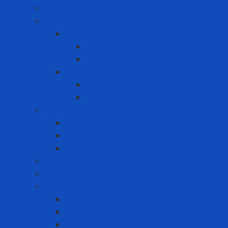
Giải Pháp An Toàn Máy Móc
Giải pháp chứa hóa chất
Hộp chứa hóa chất
Can chứa hóa chất
Hộp nhấn pit-tong
Tủ chứa hóa chất
Tủ chứa hóa chất ngoài trời
Tủ chứa hóa chất trong nhà
Giải pháp xử lý tràn đổ hóa chất
Bộ ứng cứu tràn đổ dầu
Bộ ứng cứu tràn đổ hóa chất
Vật liệu thấm hút
Máy lọc nước
Pallet chứa hóa chất
Sơn công nghiệp
Sơn Chịu Nhiệt
Sơn Chống Cháy
Sơn chống thấm