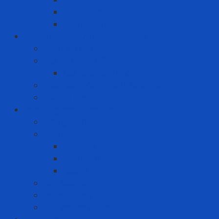
Viên nén gỗ
Viên nén trấu
Phòng cháy chữa cháy - cứu hộ
Bình cứu hỏa
Mặt nạ thoát hiểm
Mặt nạ chống khói
Quần áo phòng cháy chữa cháy
Thiết bị ứng cứu sự cố
Quà tặng doanh nghiệp
Bình giữ nhiệt
Điện gia dụng
Joyoung
Whirlpool
Xiaomi
Nón bảo hiểm
Set quà tặng
Văn phòng phẩm