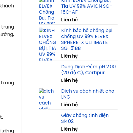
Kính ELVEX Chống Bụi,
 khách
Tia UV 99% AVION SG-
18C-AF
Liên hệ
 trung
Kính bảo hộ chống bụi
hướng,
chống UV 99% ELVEX
SPHERE-X ULTIMATE
SG-51BB
Liên hệ
Dung Dịch Đệm pH 2.00
(20 độ C), Certipur
Liên hệ
 trong
Dịch vụ cách nhiệt cho
LNG
Liên hệ
Giày chống tĩnh điện
t.
Si402
Liên hệ
 dưỡng