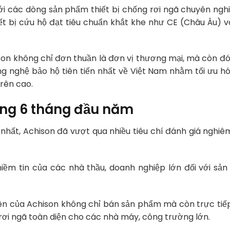
với các dòng sản phẩm thiết bị chống rơi ngã chuyên ngh
iết bị cứu hộ đạt tiêu chuẩn khắt khe như CE (Châu Âu) v
ison không chỉ đơn thuần là đơn vị thương mại, mà còn đó
ng nghệ bảo hộ tiên tiến nhất về Việt Nam nhằm tối ưu hó
rên cao.
ong 6 tháng đầu năm
nhất, Achison đã vượt qua nhiều tiêu chí đánh giá nghiê
iềm tin của các nhà thầu, doanh nghiệp lớn đối với sả
iên của Achison không chỉ bán sản phẩm mà còn trực tiế
 rơi ngã toàn diện cho các nhà máy, công trường lớn.