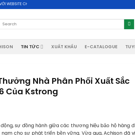
ITE CHÍNH THỨC CỦA CÔNG TY CỔ PHẦN ACHISON
Search
for:
HISON
TIN TỨC
XUẤT KHẨU
E-CATALOGUE
TUY
 Thưởng Nhà Phân Phối Xuất Sắc
6 Của Kstrong
 động, sự đồng hành giữa các thương hiệu bảo hộ hàng đ
hỉ nam cho sự phát triển bền vững. Vừa qua, Achison đã v