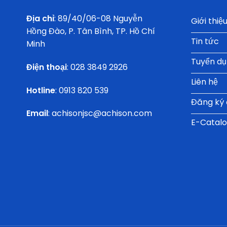
Địa chỉ
: 89/40/06-08 Nguyễn
Giới thiệ
Hồng Đào, P. Tân Bình, TP. Hồ Chí
Tin tức
Minh
Tuyển d
Điện thoại
:
028 3849 2926
Liên hệ
Hotline
:
0913 820 539
Đăng ký đ
Email
:
achisonjsc@achison.com
E-Catal