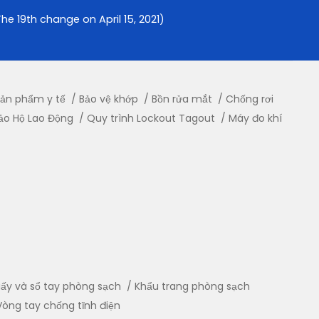
e 19th change on April 15, 2021)
ản phẩm y tế
Bảo vệ khớp
Bồn rửa mắt
Chống rơi
ảo Hộ Lao Động
Quy trình Lockout Tagout
Máy đo khí
iấy và sổ tay phòng sạch
Khẩu trang phòng sạch
Vòng tay chống tĩnh điện