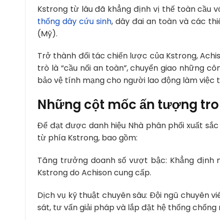
Kstrong từ lâu đã khẳng định vị thế toàn cầu 
thống dây cứu sinh
, dây đai an toàn và các th
(Mỹ).
Trở thành đối tác chiến lược của Kstrong, Ach
trò là “cầu nối an toàn”, chuyển giao những cô
bảo vệ tính mạng cho người lao động làm việc t
Những cột mốc ấn tượng tr
Để đạt được danh hiệu Nhà phân phối xuất sắc 
từ phía Kstrong, bao gồm:
Tăng trưởng doanh số vượt bậc: Khẳng định n
Kstrong do Achison cung cấp.
Dịch vụ kỹ thuật chuyên sâu: Đội ngũ chuyên v
sát, tư vấn giải pháp và lắp đặt hệ thống chống