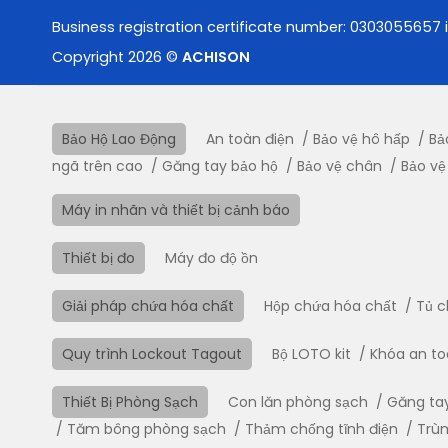
Business registration certificate number: 0303055657 
Copyright 2026 ©
ACHISON
Bảo Hộ Lao Động
An toàn điện
Bảo vệ hô hấp
Bả
ngã trên cao
Găng tay bảo hộ
Bảo vệ chân
Bảo vệ
Máy in nhãn và thiết bị cảnh báo
Thiết bị đo
Máy đo độ ồn
Giải pháp chứa hóa chất
Hộp chứa hóa chất
Tủ c
Quy trình Lockout Tagout
Bộ LOTO kit
Khóa an t
Thiết Bị Phòng Sạch
Con lăn phòng sạch
Găng ta
Tăm bông phòng sạch
Thảm chống tĩnh điện
Trù