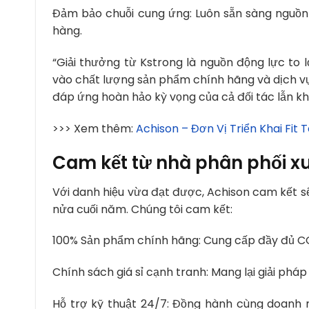
Đảm bảo chuỗi cung ứng: Luôn sẵn sàng nguồn 
hàng.
“Giải thưởng từ Kstrong là nguồn động lực to 
vào chất lượng sản phẩm chính hãng và dịch vụ
đáp ứng hoàn hảo kỳ vọng của cả đối tác lẫn khá
>>> Xem thêm:
Achison – Đơn Vị Triển Khai Fit 
Cam kết từ nhà phân phối xu
Với danh hiệu vừa đạt được, Achison cam kết sẽ
nửa cuối năm. Chúng tôi cam kết:
100% Sản phẩm chính hãng: Cung cấp đầy đủ CO/
Chính sách giá sỉ cạnh tranh: Mang lại giải pháp
Hỗ trợ kỹ thuật 24/7: Đồng hành cùng doanh 