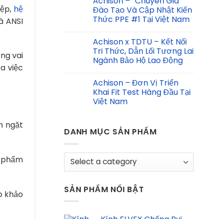
Achison – “Chuyên Gia”
iệp,
hệ
Đào Tạo Và Cập Nhật Kiến
Thức PPE #1 Tại Việt Nam
à ANSI
Achison x TDTU – Kết Nối
Tri Thức, Dẫn Lối Tương Lai
ng vai
Ngành Bảo Hộ Lao Động
a việc
Achison – Đơn Vị Triển
Khai Fit Test Hàng Đầu Tại
Việt Nam
m ngặt
DANH MỤC SẢN PHẨM
n phẩm
SẢN PHẨM NỔI BẬT
p khảo