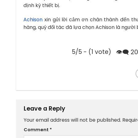
định kỳ thiết bị.
Achison
xin gửi lời cảm ơn chân thành đến thư
hàng, quý đối tác đã lựa chọn Achison là người 
5/5 - (1 vote)
👁️‍🗨️ 
Leave a Reply
Your email address will not be published.
Requir
Comment
*