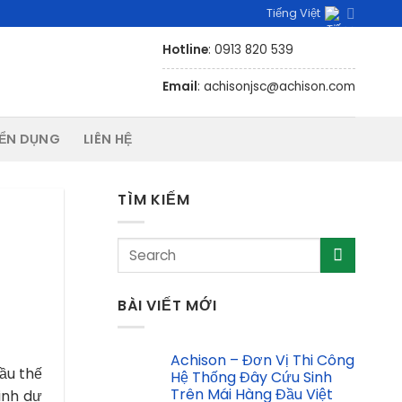
Tiếng Việt
Hotline
: 0913 820 539
Email
: achisonjsc@achison.com
ỂN DỤNG
LIÊN HỆ
TÌM KIẾM
BÀI VIẾT MỚI
Achison – Đơn Vị Thi Công
ầu thế
Hệ Thống Đây Cứu Sinh
Trên Mái Hàng Đầu Việt
inh dự