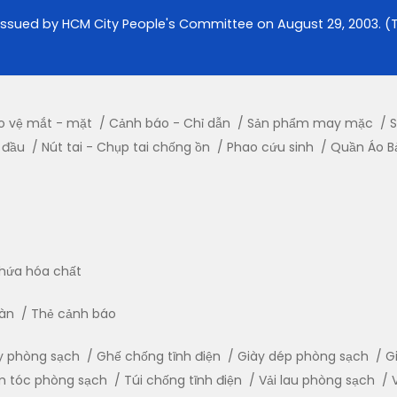
issued by HCM City People's Committee on August 29, 2003. (Th
o vệ mắt - mặt
Cảnh báo - Chỉ dẫn
Sản phẩm may mặc
S
 đầu
Nút tai - Chụp tai chống ồn
Phao cứu sinh
Quần Áo B
hứa hóa chất
oàn
Thẻ cảnh báo
y phòng sạch
Ghế chống tĩnh điện
Giày dép phòng sạch
G
m tóc phòng sạch
Túi chống tĩnh điện
Vải lau phòng sạch