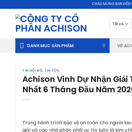
Skip
CHÀO MỪNG BẠN ĐẾN VỚI WEBS
to
content
DANH MỤC SẢN PHẨM
VỀ AC
TIN NỘI BỘ
,
TIN TỨC
Achison Vinh Dự Nhận Giải
Nhất 6 Tháng Đầu Năm 202
Trong hành trình bảo vệ an toàn cho người lao
giới và các nhà phân phối uy tín luôn là kim c