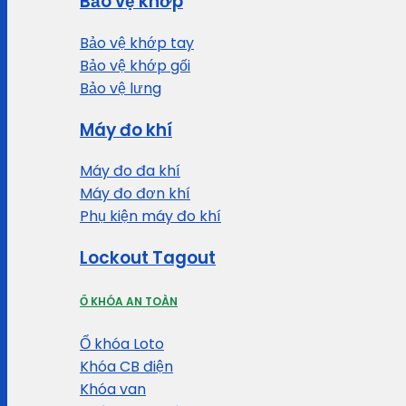
Bảo vệ khớp
Bảo vệ khớp tay
Bảo vệ khớp gối
Bảo vệ lưng
Máy đo khí
Máy đo đa khí
Máy đo đơn khí
Phụ kiện máy đo khí
Lockout Tagout
Ổ KHÓA AN TOÀN
Ổ khóa Loto
Khóa CB điện
Khóa van