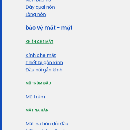
Dây quai nón
Lồng nón
bảo vệ mắt - mặt
KHIÊN CHE MẶT
Kính che mặt
Thiết bị gắn kính
Đầu nối gắn kính
MŨ TRÙM ĐẦU
Mũ trùm
MẶT NẠ HÀN
Mặt nạ hàn đội đầu