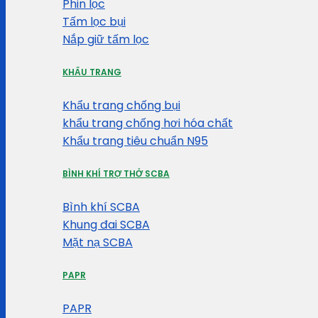
Phin lọc
Tấm lọc bụi
Nắp giữ tấm lọc
KHẨU TRANG
Khẩu trang chống bụi
khẩu trang chống hơi hóa chất
Khẩu trang tiêu chuẩn N95
BÌNH KHÍ TRỢ THỞ SCBA
Bình khí SCBA
Khung đai SCBA
Mặt nạ SCBA
PAPR
PAPR