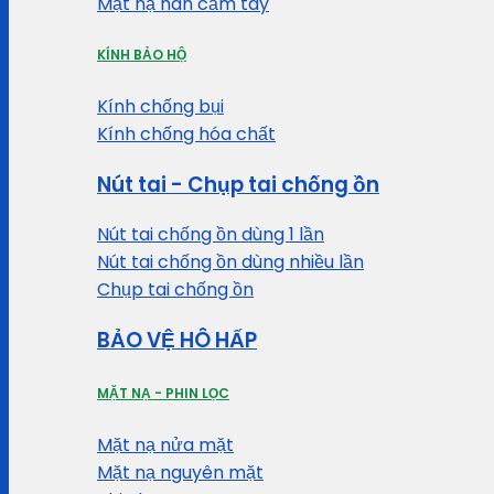
Mặt nạ hàn cầm tay
KÍNH BẢO HỘ
Kính chống bụi
Kính chống hóa chất
Nút tai - Chụp tai chống ồn
Nút tai chống ồn dùng 1 lần
Nút tai chống ồn dùng nhiều lần
Chụp tai chống ồn
BẢO VỆ HÔ HẤP
MẶT NẠ - PHIN LỌC
Mặt nạ nửa mặt
Mặt nạ nguyên mặt