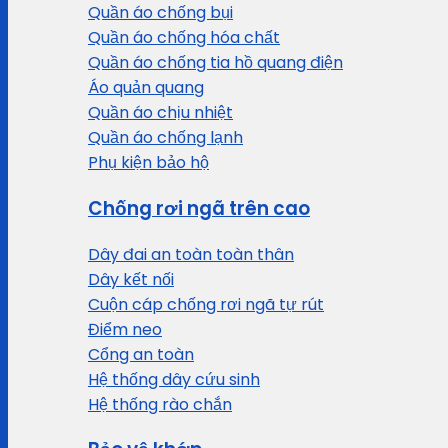
Quần áo chống bụi
Quần áo chống hóa chất
Quần áo chống tia hồ quang điện
Áo quản quang
Quần áo chịu nhiệt
Quần áo chống lạnh
Phụ kiện bảo hộ
Chống rơi ngã trên cao
Dây đai an toàn toàn thân
Dây kết nối
Cuộn cáp chống rơi ngã tự rút
Điểm neo
Cổng an toàn
Hệ thống dây cứu sinh
Hệ thống rào chắn