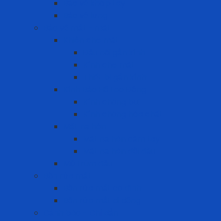
Bảo vệ khớp tay
Bảo vệ lưng
Bảo vệ mắt - mặt
Khiên che mặt
Đầu nối gắn kính
Kính che mặt
Thiết bị gắn kính
Kính Bảo Hộ Lao Động
Kính chống bụi
Kính chống hóa chất
Mặt nạ hàn
Mặt nạ hàn cầm tay
Mặt nạ hàn đội đầu
Mũ trùm đầu
Bồn rửa mắt
Bồn rửa mắt cố định
Bồn rửa mắt di dộng
Cảnh báo - Chỉ dẫn