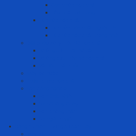
Can chứa hóa chất
Hộp nhấn pit-tong
Tủ chứa hóa chất
Tủ chứa hóa chất ngoài trời
Tủ chứa hóa chất trong nhà
Giải pháp xử lý tràn đổ hóa chất
Bộ ứng cứu tràn đổ dầu
Bộ ứng cứu tràn đổ hóa chất
Vật liệu thấm hút
Máy lọc nước
Pallet chứa hóa chất
Sơn công nghiệp
Sơn Chịu Nhiệt
Sơn Chống Cháy
Sơn chống thấm
Sơn giảm nhiệt
Công cụ điện - Dụng cụ cầm tay
Máy bắn vít