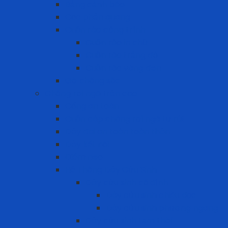
Bảng cảnh báo
Cọc phản quang
Cuộn rào công trình
Cuộn rào in chữ
Cuộn rào trắng đỏ
Cuộn rào vàng đen
Gờ chống sốc
Chống rơi ngã trên cao
Cổng an toàn
Cuộn cáp chống rơi ngã tự rút
Dây đai an toàn toàn thân
Dây kết nối
Điểm neo
Hệ Thống Dây Cứu Sinh
Dây cứu sinh cố định
Dây cứu sinh chiều dọc
Dây cứu sinh phương ngang
Dây cứu sinh tạm thời