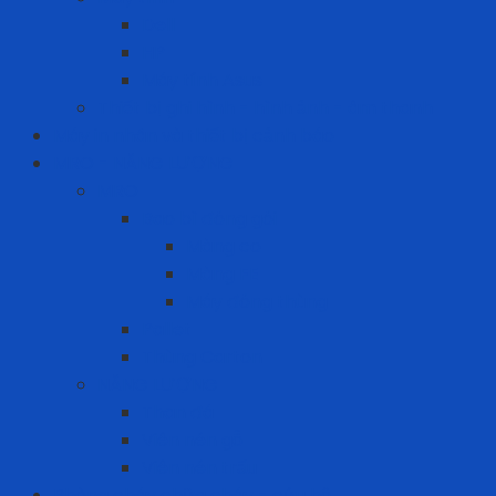
Dell
HP
Máy tính Asus
Thiết bị ghi hình - hình ảnh - âm thanh
Máy in nhãn và thiết bị cảnh báo
MRO - NĂNG LƯỢNG
MRO
Bao bì đóng gói
Màng co
Màng FE
Máy đóng thùng
Pallet
Thùng Carton
NĂNG LƯỢNG
Than đá
Viên nén gỗ
Viên nén trấu
Phòng cháy chữa cháy - cứu hộ