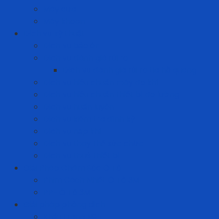
Máy cưa
Máy khoan
Dịch vụ kỹ thuật
Dịch vụ bảo ôn
Dịch vụ đánh giá rủi ro
Dịch vụ đánh giá rủi ro tia hồ quang
Dịch vụ hiệu chuẩn máy đo khí
Dịch vụ hiệu chuẩn thiết bị đo lường
Dịch vụ huấn luyện
Dịch vụ kiểm tra định kỳ
Dịch vụ nạp khí
Dịch vụ thay thế sửa chữa
Dịch vụ thuê thiết bị
Giải Pháp Chăm Sóc Ô Tô
Phim Cách Nhiệt Ô Tô 3M
PPF Ô Tô 3M
Giải pháp phòng dịch
Khẩu trang N95