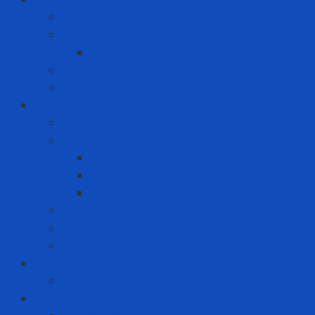
Bình cứu hỏa
Mặt nạ thoát hiểm
Mặt nạ chống khói
Quần áo phòng cháy chữa cháy
Thiết bị ứng cứu sự cố
Quà tặng doanh nghiệp
Bình giữ nhiệt
Điện gia dụng
Joyoung
Whirlpool
Xiaomi
Nón bảo hiểm
Set quà tặng
Văn phòng phẩm
Thiết bị đo
Máy đo độ ồn
Thiết Bị Phòng Sạch