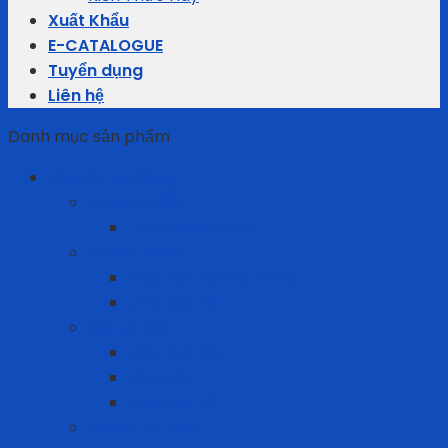
Xuất Khẩu
E-CATALOGUE
Tuyển dụng
Liên hệ
Danh mục sản phẩm
Bảo Hộ Lao Động
An toàn điện
Thảm cách điện
Bảo vệ chân
Giày Bảo Hộ Lao Động
Ủng bảo hộ
Bảo vệ đầu
Dây quai nón
Lồng nón
Nón Bảo Hộ
Bảo vệ hô hấp