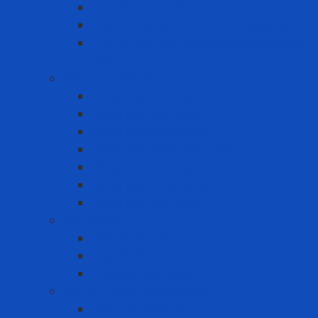
Hệ thống rào chắn
Thiết bị cứu hộ – cứu nạn – thoát hiểm
Thiết bị làm việc trong không gian hạn
chế
Găng tay bảo hộ
Găng tay cách điện
Găng tay chịu nhiệt
Găng Tay Chống Cắt
Găng tay chống hóa chất
Găng tay đa dụng
Găng tay dùng một lần
Găng tay thực phẩm
Máy đo khí
Máy đo đa khí
Máy đo đơn khí
Phụ kiện máy đo khí
Nút tai - Chụp tai chống ồn
Chụp tai chống ồn