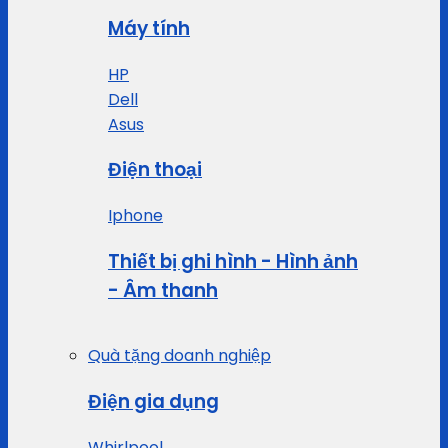
Máy tính
HP
Dell
Asus
Điện thoại
Iphone
Thiết bị ghi hình - Hình ảnh
- Âm thanh
Quà tặng doanh nghiệp
Điện gia dụng
Whirlpool