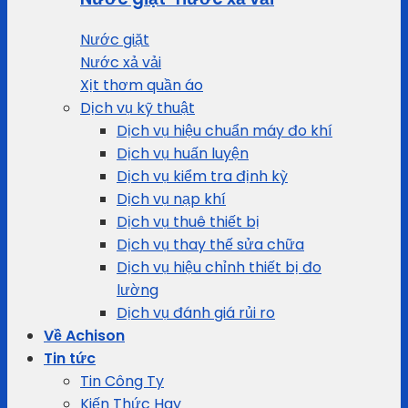
Nước giặt
Nước xả vải
Xịt thơm quần áo
Dịch vụ kỹ thuật
Dịch vụ hiệu chuẩn máy đo khí
Dịch vụ huấn luyện
Dịch vụ kiểm tra định kỳ
Dịch vụ nạp khí
Dịch vụ thuê thiết bị
Dịch vụ thay thế sửa chữa
Dịch vụ hiệu chỉnh thiết bị đo
lường
Dịch vụ đánh giá rủi ro
Về Achison
Tin tức
Tin Công Ty
Kiến Thức Hay