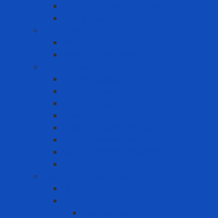
Nút tai chống ồn dùng 1 lần
Nút tai chống ồn dùng nhiều lần
Phao cứu sinh
Áo phao
Phao cứu sinh tròn
Quần Áo Bảo Hộ Lao Động
Áo phản quang
Phụ kiện bảo hộ
Quần áo chịu nhiệt
Quần áo chống bụi
Quần áo chống hóa chất
Quần áo chống lạnh
Quần áo chống tia hồ quang điện
Quần áo khác
Quy trình Lockout Tagout
Bộ LOTO kit
Khóa an toàn
Khóa CB điện