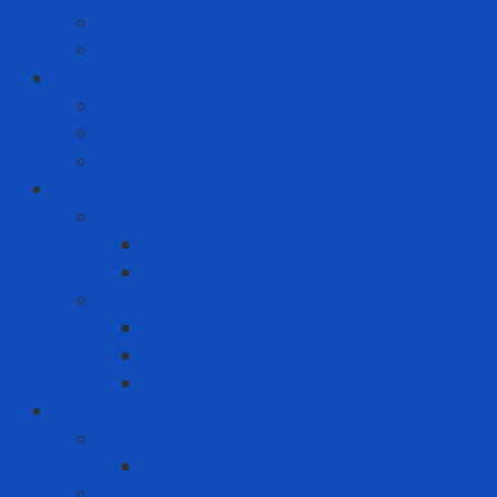
Quần áo phòng dịch
Test nhanh Covid
Giải Pháp Văn Phòng
Laptop
Mini PC
PC
Hàng tiêu dùng
Chăm sóc răng miệng
Bàn chải đánh răng
Kem đánh răng
Nước giặt - Nước xả vải
Nước giặt
Nước xả vải
Xịt thơm quần áo
ICT
Điện thoại
Iphone
Máy tính