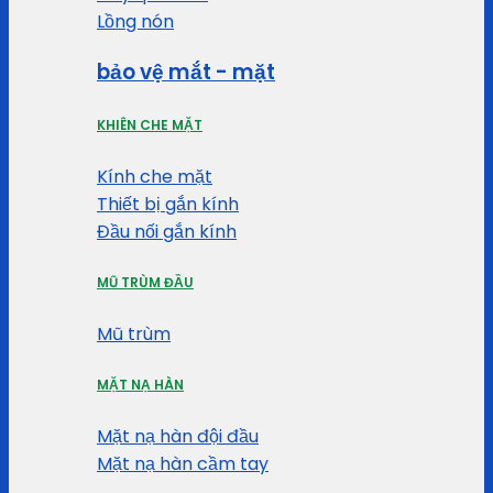
Lồng nón
bảo vệ mắt - mặt
KHIÊN CHE MẶT
Kính che mặt
Thiết bị gắn kính
Đầu nối gắn kính
MŨ TRÙM ĐẦU
Mũ trùm
MẶT NẠ HÀN
Mặt nạ hàn đội đầu
Mặt nạ hàn cầm tay