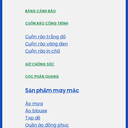
BẢNG CẢNH BÁO
CUỘN RÀO CÔNG TRÌNH
Cuộn rào trắng đỏ
Cuộn rào vàng đen
Cuộn rào in chữ
GỜ CHỐNG SỐC
CỌC PHẢN QUANG
Sản phẩm may mặc
Áo mưa
Áo blouse
Tạp dề
Quần áo đồng phục