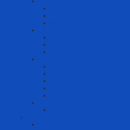
Bình khí trợ thở SCBA
Bình khí SCBA
Khung đai SCBA
Mặt nạ SCBA
Khẩu Trang
Khẩu trang chống bụi
khẩu trang chống hơi hóa chất
Khẩu trang tiêu chuẩn N95
Mặt nạ - Phin lọc
Mặt nạ nguyên mặt
Mặt nạ nửa mặt
Nắp giữ tấm lọc
Phin lọc
Tấm lọc bụi
PAPR
Phụ kiện PAPR
Bảo vệ khớp
Bảo vệ khớp gối