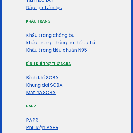
Tấm lọc bụi
Nắp giữ tấm lọc
KHẨU TRANG
Khẩu trang chống bụi
khẩu trang chống hơi hóa chất
Khẩu trang tiêu chuẩn N95
BÌNH KHÍ TRỢ THỞ SCBA
Bình khí SCBA
Khung đai SCBA
Mặt nạ SCBA
PAPR
PAPR
Phụ kiện PAPR