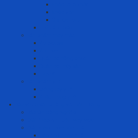
Khóa Loto khác
Khóa van
Ổ khóa Loto
Thẻ cảnh báo
Sản phẩm may mặc
Áo blouse
Áo mưa
Quần áo đồng phục
Quần áo thủy sản
Tạp dề
Sản phẩm y tế
Găng tay y tế
Khẩu trang y tế
Bảo vệ cơ sở hạ tầng và môi trường
Bảo Ôn Công Nghiệp
Giải Pháp An Toàn Máy Móc
Giải pháp chứa hóa chất
Hộp chứa hóa chất