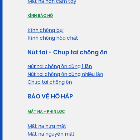
Mặt nạ hàn cầm tay
KÍNH BẢO HỘ
Kính chống bụi
Kính chống hóa chất
Nút tai - Chụp tai chống ồn
Nút tai chống ồn dùng 1 lần
Nút tai chống ồn dùng nhiều lần
Chụp tai chống ồn
BẢO VỆ HÔ HẤP
MẶT NẠ - PHIN LỌC
Mặt nạ nửa mặt
Mặt nạ nguyên mặt