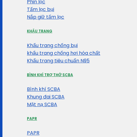
Phin lọc
Tấm lọc bụi
Nắp giữ tấm lọc
KHẨU TRANG
Khẩu trang chống bụi
khẩu trang chống hơi hóa chất
Khẩu trang tiêu chuẩn N95
BÌNH KHÍ TRỢ THỞ SCBA
Bình khí SCBA
Khung đai SCBA
Mặt nạ SCBA
PAPR
PAPR