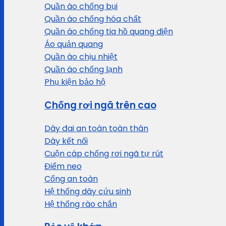
Quần áo chống bụi
Quần áo chống hóa chất
Quần áo chống tia hồ quang điện
Áo quản quang
Quần áo chịu nhiệt
Quần áo chống lạnh
Phụ kiện bảo hộ
Chống rơi ngã trên cao
Dây đai an toàn toàn thân
Dây kết nối
Cuộn cáp chống rơi ngã tự rút
Điểm neo
Cổng an toàn
Hệ thống dây cứu sinh
Hệ thống rào chắn