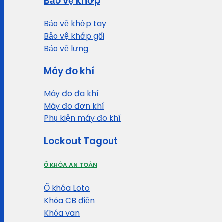
Bảo vệ khớp
Bảo vệ khớp tay
Bảo vệ khớp gối
Bảo vệ lưng
Máy đo khí
Máy đo đa khí
Máy đo đơn khí
Phụ kiện máy đo khí
Lockout Tagout
Ổ KHÓA AN TOÀN
Ổ khóa Loto
Khóa CB điện
Khóa van