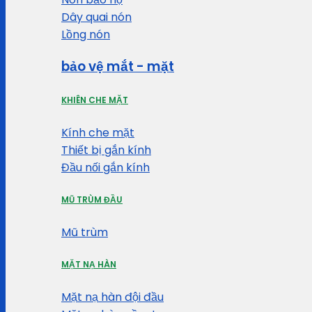
Dây quai nón
Lồng nón
bảo vệ mắt - mặt
KHIÊN CHE MẶT
Kính che mặt
Thiết bị gắn kính
Đầu nối gắn kính
MŨ TRÙM ĐẦU
Mũ trùm
MẶT NẠ HÀN
Mặt nạ hàn đội đầu