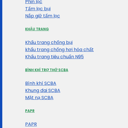
Phin lọc
Tấm lọc bụi
Nắp giữ tấm lọc
KHẨU TRANG
Khẩu trang chống bụi
khẩu trang chống hơi hóa chất
Khẩu trang tiêu chuẩn N95
BÌNH KHÍ TRỢ THỞ SCBA
Bình khí SCBA
Khung đai SCBA
Mặt nạ SCBA
PAPR
PAPR