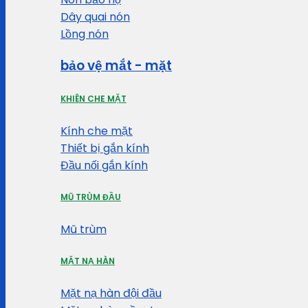
Dây quai nón
Lồng nón
bảo vệ mắt - mặt
KHIÊN CHE MẶT
Kính che mặt
Thiết bị gắn kính
Đầu nối gắn kính
MŨ TRÙM ĐẦU
Mũ trùm
MẶT NẠ HÀN
Mặt nạ hàn đội đầu