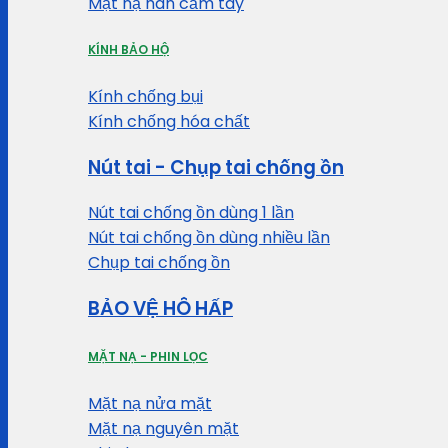
Mặt nạ hàn cầm tay
KÍNH BẢO HỘ
Kính chống bụi
Kính chống hóa chất
Nút tai - Chụp tai chống ồn
Nút tai chống ồn dùng 1 lần
Nút tai chống ồn dùng nhiều lần
Chụp tai chống ồn
BẢO VỆ HÔ HẤP
MẶT NẠ - PHIN LỌC
Mặt nạ nửa mặt
Mặt nạ nguyên mặt