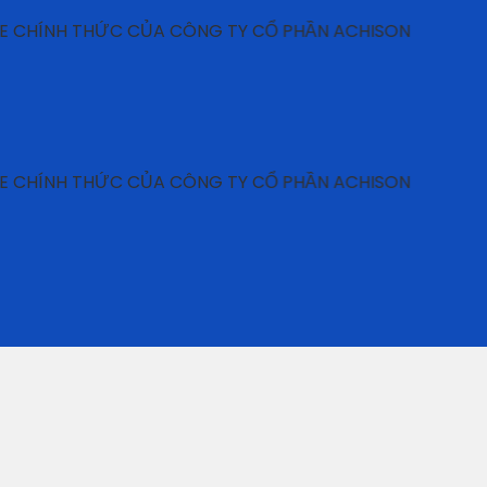
H THỨC CỦA CÔNG TY CỔ PHẦN ACHISON
H THỨC CỦA CÔNG TY CỔ PHẦN ACHISON