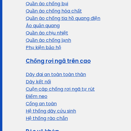
Quần áo chống bụi
Quần áo chống hóa chất
Quần áo chống tia hồ quang điện
Áo quản quang
Quần áo chịu nhiệt
Quần áo chống lạnh
Phụ kiện bảo hộ
Chống rơi ngã trên cao
Dây đai an toàn toàn thân
Dây kết nối
Cuộn cáp chống rơi ngã tự rút
Điểm neo
Cổng an toàn
Hệ thống dây cứu sinh
Hệ thống rào chắn