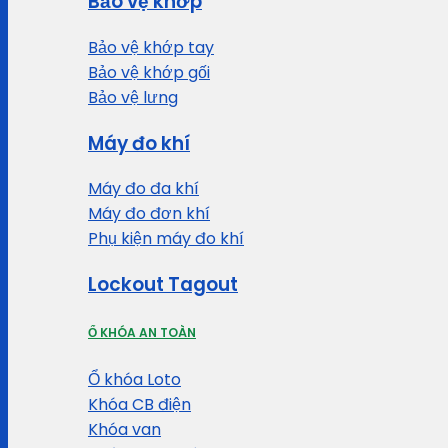
Bảo vệ khớp
Bảo vệ khớp tay
Bảo vệ khớp gối
Bảo vệ lưng
Máy đo khí
Máy đo đa khí
Máy đo đơn khí
Phụ kiện máy đo khí
Lockout Tagout
Ổ KHÓA AN TOÀN
Ổ khóa Loto
Khóa CB điện
Khóa van