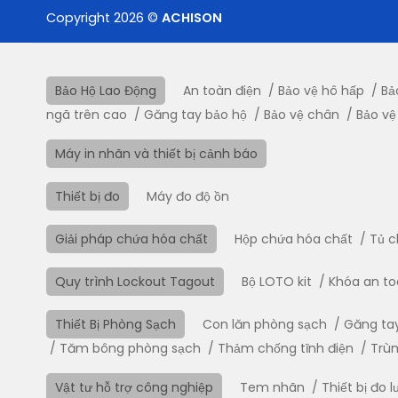
Copyright 2026 ©
ACHISON
Bảo Hộ Lao Động
An toàn điện
Bảo vệ hô hấp
Bả
ngã trên cao
Găng tay bảo hộ
Bảo vệ chân
Bảo vệ
Máy in nhãn và thiết bị cảnh báo
Thiết bị đo
Máy đo độ ồn
Giải pháp chứa hóa chất
Hộp chứa hóa chất
Tủ c
Quy trình Lockout Tagout
Bộ LOTO kit
Khóa an t
Thiết Bị Phòng Sạch
Con lăn phòng sạch
Găng ta
Tăm bông phòng sạch
Thảm chống tĩnh điện
Trù
Vật tư hỗ trợ công nghiệp
Tem nhãn
Thiết bị đo 