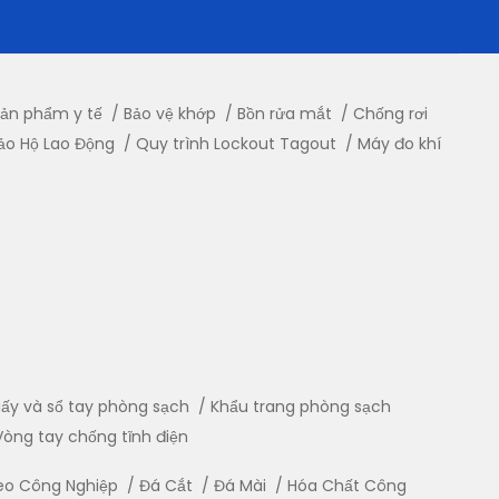
ản phẩm y tế
Bảo vệ khớp
Bồn rửa mắt
Chống rơi
ảo Hộ Lao Động
Quy trình Lockout Tagout
Máy đo khí
iấy và sổ tay phòng sạch
Khẩu trang phòng sạch
Vòng tay chống tĩnh điện
eo Công Nghiệp
Đá Cắt
Đá Mài
Hóa Chất Công