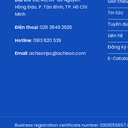
Giới thiệ
Hồng Đào, P. Tân Bình, TP. Hồ Chí
Tin tức
Minh
Tuyển d
Điện thoại
:
028 3849 2926
Liên hệ
Hotline
:
0913 820 539
Đăng ký đ
Email
:
achisonjsc@achison.com
E-Catal
Business registration certificate number: 0303055657 