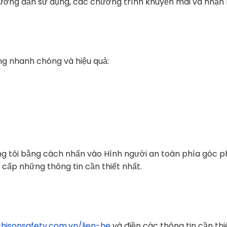
, hướng dẫn sử dụng, các chương trình khuyến mãi và nhận
ng nhanh chóng và hiệu quả:
ng tôi bằng cách nhấn vào Hình người an toàn phía góc p
 cấp những thông tin cần thiết nhất.
chisonsafety.com.vn/lien-he
và điền các thông tin cần thi