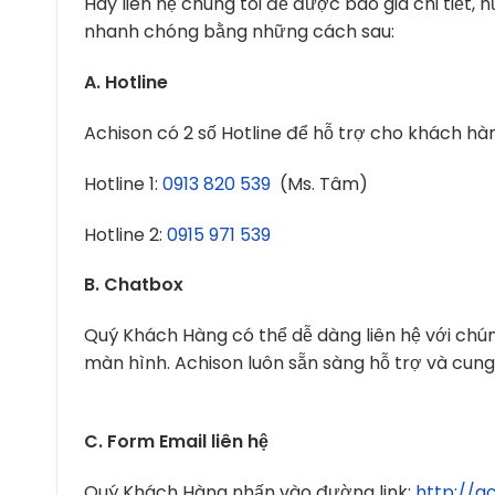
Hãy liên hệ chúng tôi để được báo giá chi tiết
nhanh chóng bằng những cách sau:
A. Hotline
Achison có 2 số Hotline để hỗ trợ cho khách hà
Hotline 1:
0913 820 539
(Ms. Tâm)
Hotline 2:
0915 971 539
B. Chatbox
Quý Khách Hàng có thể dễ dàng liên hệ với chú
màn hình. Achison luôn sẵn sàng hỗ trợ và cung
C. Form Email liên hệ
Quý Khách Hàng nhấn vào đường link:
http://a