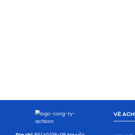
VỀ ACH
Địa chỉ
: 89/40/06-08 Nguyễn