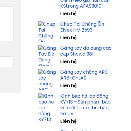
Điểm neo gắn lan can
KStrong AFA930101
Liên hệ
Chụp Tai Chống Ồn
Elvex HM 2593
Liên hệ
Găng tay đa dụng cao
cấp Showa 381
Liên hệ
Găng tay chống ARC
AR8-G-LAS
Liên hệ
Kính bảo hộ lao động
KY713 - Sản phẩm bảo
vệ mắt trước bụi bẩn,
tia UV
Liên hệ