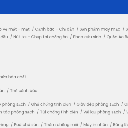
o vệ mắt - mặt
Cảnh báo - Chỉ dẫn
Sản phẩm may mặc
S
 đầu
Nút tai - Chụp tai chống ồn
Phao cứu sinh
Quần Áo B
hứa hóa chất
oàn
Thẻ cảnh báo
y phòng sạch
Ghế chống tĩnh điện
Giày dép phòng sạch
G
m tóc phòng sạch
Túi chống tĩnh điện
Vải lau phòng sạch
lường
Pad chà sàn
Thảm chống mỏi
Máy in nhãn
Băng K