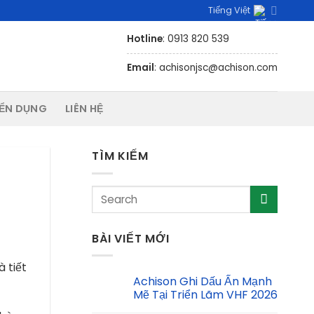
Tiếng Việt
Hotline
: 0913 820 539
Email
: achisonjsc@achison.com
ỂN DỤNG
LIÊN HỆ
TÌM KIẾM
BÀI VIẾT MỚI
 tiết
Achison Ghi Dấu Ấn Mạnh
Mẽ Tại Triển Lãm VHF 2026