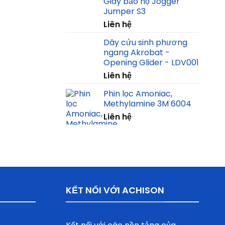
Giày bảo hộ Jogger
Jumper S3
Liên hệ
Dây cứu sinh phương
ngang Akrobat -
Opening Glider - LDV001
Liên hệ
Phin lọc Amoniac,
Methylamine 3M 6004
Liên hệ
KẾT NỐI VỚI ACHISON