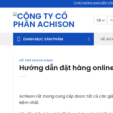
Skip
CHÀO MỪNG BẠN ĐẾN VỚI WEBSIT
to
content
Se
for
DANH MỤC SẢN PHẨM
VỀ AC
HỖ TRỢ KHÁCH HÀNG
Hướng dẫn đặt hàng onlin
Achison rất mong cung cấp được tất cả các gi
kiệm nhất.