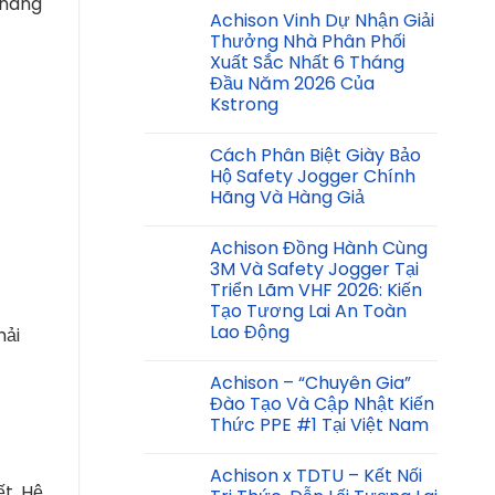
 hàng
Achison Vinh Dự Nhận Giải
Thưởng Nhà Phân Phối
Xuất Sắc Nhất 6 Tháng
Đầu Năm 2026 Của
Kstrong
Cách Phân Biệt Giày Bảo
Hộ Safety Jogger Chính
Hãng Và Hàng Giả
Achison Đồng Hành Cùng
3M Và Safety Jogger Tại
Triển Lãm VHF 2026: Kiến
Tạo Tương Lai An Toàn
Lao Động
hải
Achison – “Chuyên Gia”
Đào Tạo Và Cập Nhật Kiến
Thức PPE #1 Tại Việt Nam
Achison x TDTU – Kết Nối
ết. Hệ