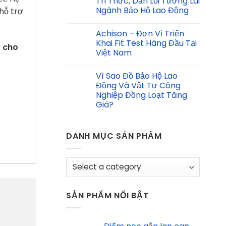
Tri Thức, Dẫn Lối Tương Lai
Ngành Bảo Hộ Lao Động
hỗ trợ
Achison – Đơn Vị Triển
Khai Fit Test Hàng Đầu Tại
y cho
Việt Nam
Vì Sao Đồ Bảo Hộ Lao
Động Và Vật Tư Công
Nghiệp Đồng Loạt Tăng
Giá?
DANH MỤC SẢN PHẨM
SẢN PHẨM NỔI BẬT