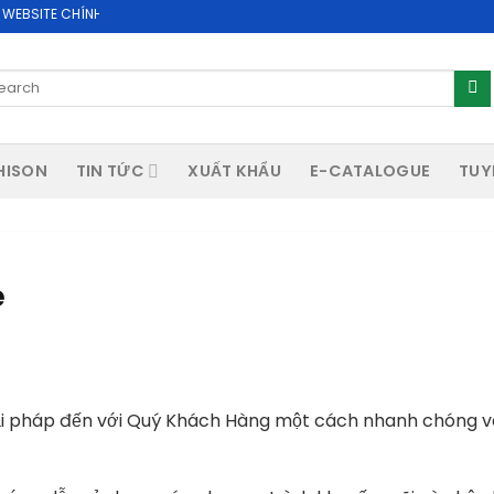
E CHÍNH THỨC CỦA CÔNG TY CỔ PHẦN ACHISON
arch
:
HISON
TIN TỨC
XUẤT KHẨU
E-CATALOGUE
TUY
e
ải pháp đến với Quý Khách Hàng một cách nhanh chóng và