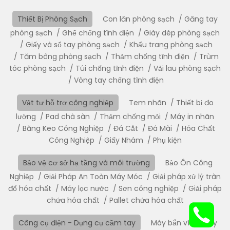
Thiết Bị Phòng Sạch
Con lăn phòng sạch
Găng tay
phòng sạch
Ghế chống tĩnh điện
Giày dép phòng sạch
Giấy và sổ tay phòng sạch
Khẩu trang phòng sạch
Tăm bông phòng sạch
Thảm chống tĩnh điện
Trùm
tóc phòng sạch
Túi chống tĩnh điện
Vải lau phòng sạch
Vòng tay chống tĩnh điện
Vật tư hỗ trợ công nghiệp
Tem nhãn
Thiết bị đo
lường
Pad chà sàn
Thảm chống mỏi
Máy in nhãn
Băng Keo Công Nghiệp
Đá Cắt
Đá Mài
Hóa Chất
Công Nghiệp
Giấy Nhám
Phụ kiện
Bảo vệ cơ sở hạ tầng và môi trường
Bảo Ôn Công
Nghiệp
Giải Pháp An Toàn Máy Móc
Giải pháp xử lý tràn
đổ hóa chất
Máy lọc nước
Sơn công nghiệp
Giải pháp
chứa hóa chất
Pallet chứa hóa chất
Công cụ điện - Dụng cụ cầm tay
Máy bắn vít
Máy