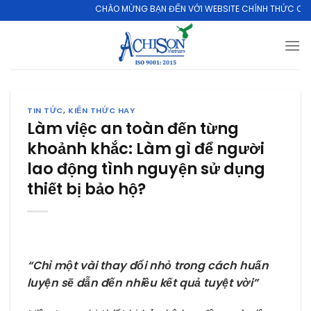
Skip
CHÀO MỪNG BẠN ĐẾN VỚI WEBSITE CHÍNH THỨC CỦA CÔNG
to
content
TIN TỨC
,
KIẾN THỨC HAY
Làm việc an toàn đến từng
khoảnh khắc: Làm gì để người
lao động tình nguyện sử dụng
thiết bị bảo hộ?
“Chỉ một vài thay đổi nhỏ trong cách huấn
luyện sẽ dẫn đến nhiều kết quả tuyệt vời”