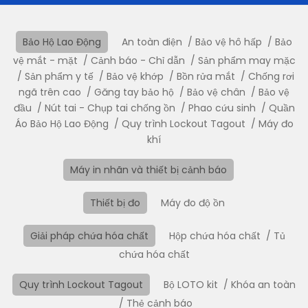
Bảo Hộ Lao Động
An toàn điện
Bảo vệ hô hấp
Bảo
vệ mắt - mặt
Cảnh báo - Chỉ dẫn
Sản phẩm may mặc
Sản phẩm y tế
Bảo vệ khớp
Bồn rửa mắt
Chống rơi
ngã trên cao
Găng tay bảo hộ
Bảo vệ chân
Bảo vệ
đầu
Nút tai - Chụp tai chống ồn
Phao cứu sinh
Quần
Áo Bảo Hộ Lao Động
Quy trình Lockout Tagout
Máy đo
khí
Máy in nhãn và thiết bị cảnh báo
Thiết bị đo
Máy đo độ ồn
Giải pháp chứa hóa chất
Hộp chứa hóa chất
Tủ
chứa hóa chất
Quy trình Lockout Tagout
Bộ LOTO kit
Khóa an toàn
Thẻ cảnh báo