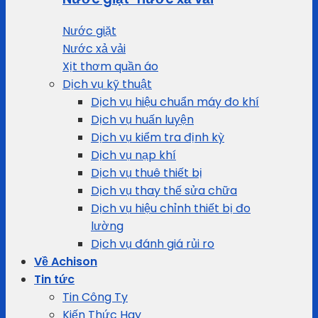
Nước giặt
Nước xả vải
Xịt thơm quần áo
Dịch vụ kỹ thuật
Dịch vụ hiệu chuẩn máy đo khí
Dịch vụ huấn luyện
Dịch vụ kiểm tra định kỳ
Dịch vụ nạp khí
Dịch vụ thuê thiết bị
Dịch vụ thay thế sửa chữa
Dịch vụ hiệu chỉnh thiết bị đo
lường
Dịch vụ đánh giá rủi ro
Về Achison
Tin tức
Tin Công Ty
Kiến Thức Hay