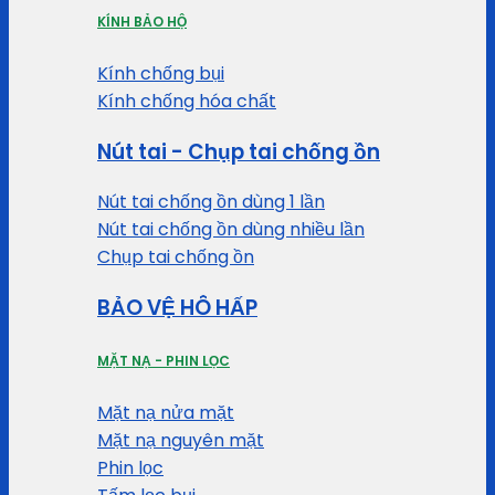
KÍNH BẢO HỘ
Kính chống bụi
Kính chống hóa chất
Nút tai - Chụp tai chống ồn
Nút tai chống ồn dùng 1 lần
Nút tai chống ồn dùng nhiều lần
Chụp tai chống ồn
BẢO VỆ HÔ HẤP
MẶT NẠ - PHIN LỌC
Mặt nạ nửa mặt
Mặt nạ nguyên mặt
Phin lọc