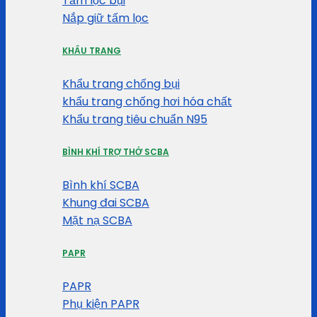
Tấm lọc bụi
Nắp giữ tấm lọc
KHẨU TRANG
Khẩu trang chống bụi
khẩu trang chống hơi hóa chất
Khẩu trang tiêu chuẩn N95
BÌNH KHÍ TRỢ THỞ SCBA
Bình khí SCBA
Khung đai SCBA
Mặt nạ SCBA
PAPR
PAPR
Phụ kiện PAPR