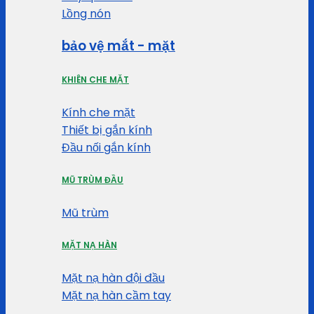
Lồng nón
bảo vệ mắt - mặt
KHIÊN CHE MẶT
Kính che mặt
Thiết bị gắn kính
Đầu nối gắn kính
MŨ TRÙM ĐẦU
Mũ trùm
MẶT NẠ HÀN
Mặt nạ hàn đội đầu
Mặt nạ hàn cầm tay