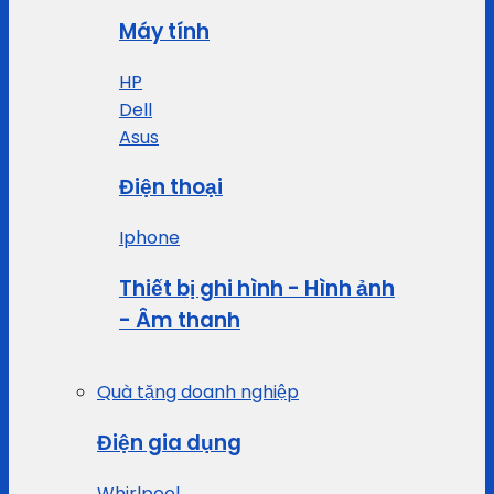
Máy tính
HP
Dell
Asus
Điện thoại
Iphone
Thiết bị ghi hình - Hình ảnh
- Âm thanh
Quà tặng doanh nghiệp
Điện gia dụng
Whirlpool