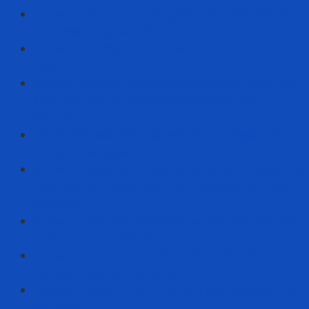
Achison – Đơn Vị Thi Công Hệ Thống Đây Cứu Sinh
Trên Mái Hàng Đầu Việt Nam
Achison Ghi Dấu Ấn Mạnh Mẽ Tại Triển Lãm VHF
2026
Achison Vinh Dự Nhận Giải Thưởng Nhà Phân Phối
Xuất Sắc Nhất 6 Tháng Đầu Năm 2026 Của
Kstrong
Cách Phân Biệt Giày Bảo Hộ Safety Jogger Chính
Hãng Và Hàng Giả
Achison Đồng Hành Cùng 3M Và Safety Jogger Tại
Triển Lãm VHF 2026: Kiến Tạo Tương Lai An Toàn
Lao Động
Achison – “Chuyên Gia” Đào Tạo Và Cập Nhật Kiến
Thức PPE #1 Tại Việt Nam
Achison x TDTU – Kết Nối Tri Thức, Dẫn Lối Tương
Lai Ngành Bảo Hộ Lao Động
Achison – Đơn Vị Triển Khai Fit Test Hàng Đầu Tại
Việt Nam