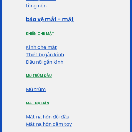
Lồng nón
bảo vệ mắt - mặt
KHIÊN CHE MẶT
Kính che mặt
Thiết bị gắn kính
Đầu nối gắn kính
MŨ TRÙM ĐẦU
Mũ trùm
MẶT NẠ HÀN
Mặt nạ hàn đội đầu
Mặt nạ hàn cầm tay