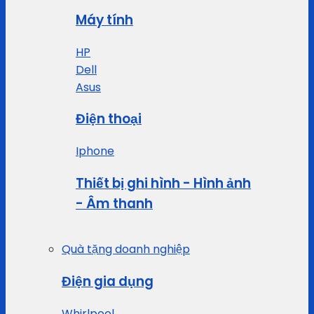
Máy tính
HP
Dell
Asus
Điện thoại
Iphone
Thiết bị ghi hình - Hình ảnh
- Âm thanh
Quà tặng doanh nghiệp
Điện gia dụng
Whirlpool