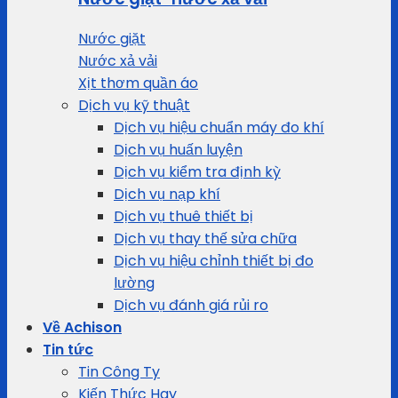
Nước giặt
Nước xả vải
Xịt thơm quần áo
Dịch vụ kỹ thuật
Dịch vụ hiệu chuẩn máy đo khí
Dịch vụ huấn luyện
Dịch vụ kiểm tra định kỳ
Dịch vụ nạp khí
Dịch vụ thuê thiết bị
Dịch vụ thay thế sửa chữa
Dịch vụ hiệu chỉnh thiết bị đo
lường
Dịch vụ đánh giá rủi ro
Về Achison
Tin tức
Tin Công Ty
Kiến Thức Hay