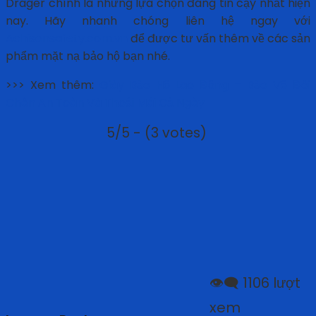
Dräger chính là những lựa chọn đáng tin cậy nhất hiện
nay. Hãy nhanh chóng liên hệ ngay với
Achisonsafety.com.vn
để được tư vấn thêm về các sản
phẩm mặt nạ bảo hộ bạn nhé.
>>> Xem thêm:
Giày Bảo Hộ Lao Động – Bảo Vệ Đôi
Chân An Toàn Và Thoải Mái Cả Ngày
5/5 - (3 votes)
👁️‍🗨️ 1106 lượt
xem