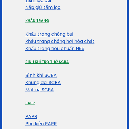
Tấm lọc bụi
Nắp giữ tấm lọc
KHẨU TRANG
Khẩu trang chống bụi
khẩu trang chống hơi hóa chất
Khẩu trang tiêu chuẩn N95
BÌNH KHÍ TRỢ THỞ SCBA
Bình khí SCBA
Khung đai SCBA
Mặt nạ SCBA
PAPR
PAPR
Phụ kiện PAPR