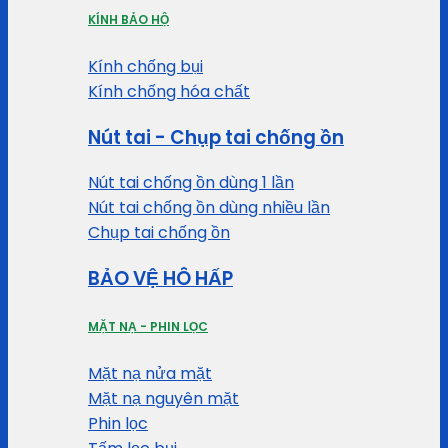
KÍNH BẢO HỘ
Kính chống bụi
Kính chống hóa chất
Nút tai - Chụp tai chống ồn
Nút tai chống ồn dùng 1 lần
Nút tai chống ồn dùng nhiều lần
Chụp tai chống ồn
BẢO VỆ HÔ HẤP
MẶT NẠ - PHIN LỌC
Mặt nạ nửa mặt
Mặt nạ nguyên mặt
Phin lọc