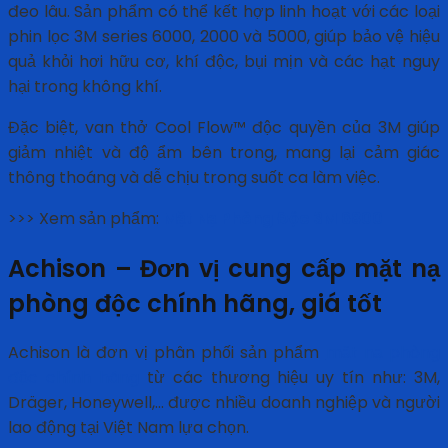
đeo lâu. Sản phẩm có thể kết hợp linh hoạt với các loại
phin lọc 3M series 6000, 2000 và 5000, giúp bảo vệ hiệu
quả khỏi hơi hữu cơ, khí độc, bụi mịn và các hạt nguy
hại trong không khí.
Đặc biệt, van thở Cool Flow™ độc quyền của 3M giúp
giảm nhiệt và độ ẩm bên trong, mang lại cảm giác
thông thoáng và dễ chịu trong suốt ca làm việc.
>>> Xem sản phẩm:
Mặt Nạ Phòng Độc 3M 6800
Achison – Đơn vị cung cấp mặt nạ
phòng độc chính hãng, giá tốt
Achison là đơn vị phân phối sản phẩm
mặt nạ phòng
độc chính hãng
từ các thương hiệu uy tín như: 3M,
Dräger, Honeywell,… được nhiều doanh nghiệp và người
lao động tại Việt Nam lựa chọn.