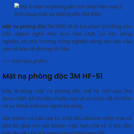
Ảnh chụp mặt nạ phòng độc 3M 3100
Mặt nạ phòng độc
3M 3100 sẽ là lựa chọn lý tưởng cho
các ngành nghề như: Sơn, hóa chất, cơ khí, nông
nghiệp, và môi trường công nghiệp nặng, nơi yêu cầu
cao về bảo vệ đường hô hấp.
>>> Xem sản phẩm:
Mặt Nạ Phòng Độc 3M 3100
Mặt nạ phòng độc 3M HF-51
Đây là dòng mặt nạ phòng độc thế hệ mới của 3M,
được thiết kế với tiêu chuẩn cao về an toàn, độ kín khít
và sự thoải mái cho người sử dụng.
Sản phẩm có cấu tạo từ chất liệu silicone mềm mại và
bền bỉ, giúp ôm sát khuôn mặt, hạn chế rò rỉ khí độc
mà vẫn dễ chịu khi mang trong thời gian dài.