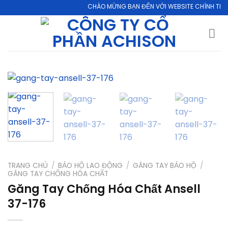
Skip
CHÀO MỪNG BẠN ĐẾN VỚI WEBSITE CHÍNH THỨC CỦ
to
content
TRANG CHỦ
/
BẢO HỘ LAO ĐỘNG
/
GĂNG TAY BẢO HỘ
/
GĂNG TAY CHỐNG HÓA CHẤT
Găng Tay Chống Hóa Chất Ansell
37-176