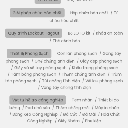
Giải pháp chứa hóa chất
Hộp chứa hóa chất
Tủ
chứa hóa chất
Quy trình Lockout Tagout
Bộ LOTO kit
Khóa an toàn
Thẻ cảnh báo
Thiết Bị Phòng Sạch
Con lăn phòng sạch
Găng tay
phòng sạch
Ghế chống tĩnh điện
Giày dép phòng sạch
Giấy và sổ tay phòng sạch
Khẩu trang phòng sạch
Tăm bông phòng sạch
Thảm chống tĩnh điện
Trùm
tóc phòng sạch
Túi chống tĩnh điện
Vải lau phòng sạch
Vòng tay chống tĩnh điện
Vật tư hỗ trợ công nghiệp
Tem nhãn
Thiết bị đo
lường
Pad chà sàn
Thảm chống mỏi
Máy in nhãn
Băng Keo Công Nghiệp
Đá Cắt
Đá Mài
Hóa Chất
Công Nghiệp
Giấy Nhám
Phụ kiện