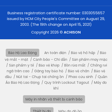
Business registration certificate number: 0303055657
issued by HCM City People's Committee on August 29,
2003. (The 19th change on April 15, 2021)
Copyright 2026 ©
ACHISON
Bảo Hộ Lao Động
An toàn điện
Bảo vệ hô hấp
Bảo
vệ mắt - mặt
Cảnh báo - Chỉ dẫn
Sản phẩm may mặc
Sản phẩm y tế
Bảo vệ khớp
Bồn rửa mắt
Chống rơi
ngã trên cao
Găng tay bảo hộ
Bảo vệ chân
Bảo vệ
đầu
Nút tai - Chụp tai chống ồn
Phao cứu sinh
Quần
Áo Bảo Hộ Lao Động
Quy trình Lockout Tagout
Máy đo
khí
Máy in nhãn và thiết bị cảnh báo
Thiết bị đo
Máy đo độ ồn