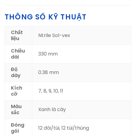
THÔNG SỐ KỸ THUẬT
Chất
Ntrile Sol-vex
liệu
Chiều
330 mm
dài
Độ
0.38 mm
dày
Kích
7, 8, 9, 10, 11
cỡ
Màu
Xanh lá cây
sắc
Đóng
12 đôi/túi, 12 túi/thùng
gói