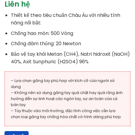
Liên hệ
Thiết kế theo tiêu chuẩn Châu Âu với nhiều tính
năng nổi bật:
Chống hao mòn: 500 Vòng
Chống đâm thủng: 20 Newton
Bảo vệ tay khỏi Metan (CH4), Natri hidroxit (NaOH)
40%, Axit Sunphuric (H2SO4) 96%
– Lựa chọn găng tay phù hợp với kích cỡ của người sử
dụng
– Không nên sử dụng găng tay quá chật hay quá rộng ảnh
hưởng đến sự linh hoạt các ngón tay, sự an toàn của cả
bàn tay.
– Tùy thuộc vào môi trường, đặc tính công việc cần lựa
chọn loại găng tay chống hóa chất có hình dáng phù hợp.