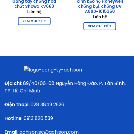
Găng tay chống hóa
Kính bảo hộ Honeywell
chất Showa KV660
chống bụi, chống UV
A800-1015350
Liên hệ
Liên hệ
XEM CHI TIẾT
XEM CHI TIẾT
Địa chỉ
: 89/40/06-08 Nguyễn Hồng Đào, P. Tân Bình,
TP. Hồ Chí Minh
Điện thoại
:
028 3849 2926
Hotline
:
0913 820 539
Email
:
achisonjsc@achison.com