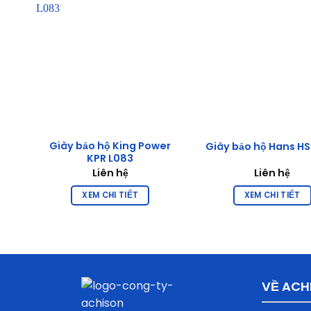
ng
Giày bảo hộ King Power
Giày bảo hộ Hans H
KPR L083
Liên hệ
Liên hệ
XEM CHI TIẾT
XEM CHI TIẾT
VỀ ACH