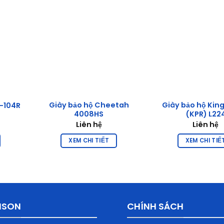
Giày bảo hộ Cheetah
Giày bảo hộ Kin
S-104R
4008HS
(KPR) L22
Liên hệ
Liên hệ
XEM CHI TIẾT
XEM CHI TIẾ
ISON
CHÍNH SÁCH