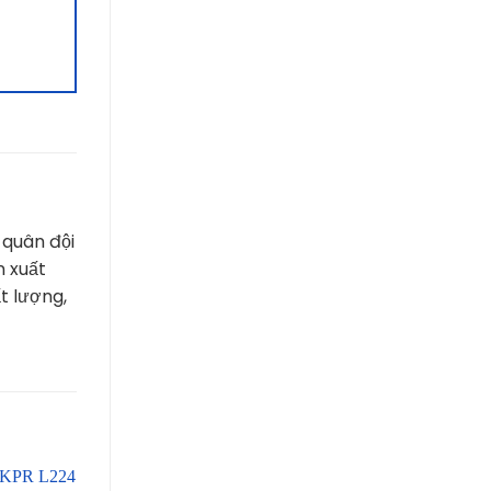
 quân đội
n xuất
t lượng,