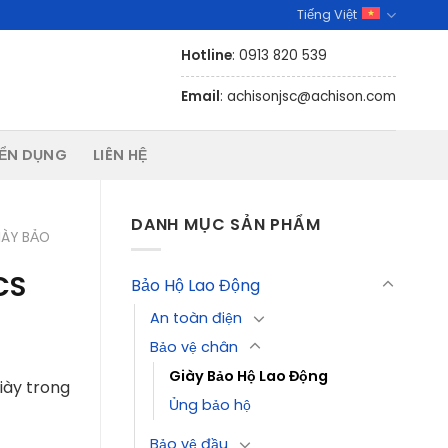
Tiếng Việt
Hotline
: 0913 820 539
Email
: achisonjsc@achison.com
ỂN DỤNG
LIÊN HỆ
DANH MỤC SẢN PHẨM
IÀY BẢO
CS
Bảo Hộ Lao Động
An toàn điện
Bảo vệ chân
Giày Bảo Hộ Lao Động
iày trong
Ủng bảo hộ
Bảo vệ đầu