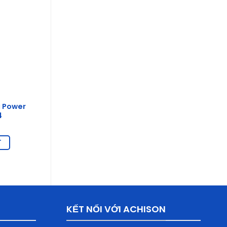
g Power
4
T
KẾT NỐI VỚI ACHISON