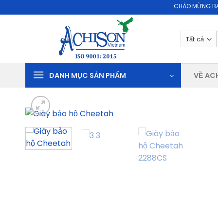
Skip
CHÀO MỪNG BẠN ĐẾN VỚI
to
content
DANH MỤC SẢN PHẨM
VỀ AC