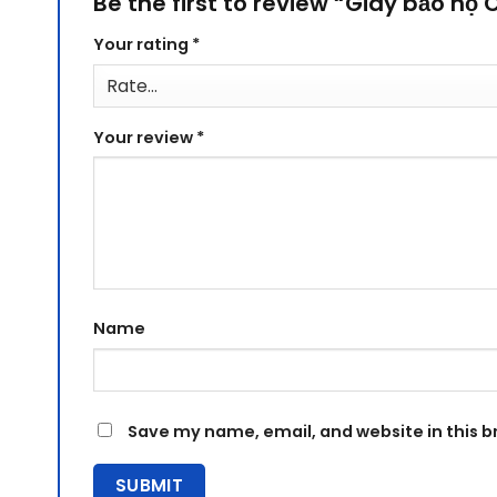
Be the first to review “Giày bảo h
Your rating
*
Your review
*
Name
Save my name, email, and website in this b