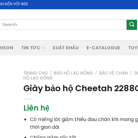
 WEBSITE CHÍNH THỨC CỦA CÔNG TY CỔ PHẦN ACHISON
Search
for:
HISON
TIN TỨC
XUẤT KHẨU
E-CATALOGUE
TUY
TRANG CHỦ
/
BẢO HỘ LAO ĐỘNG
/
BẢO VỆ CHÂN
/
G
HỘ LAO ĐỘNG
Giày bảo hộ Cheetah 2288
Liên hệ
Có miếng lót giảm thiểu đau chân khi mang g
thời gian dài
Chống giảm sốc tốt