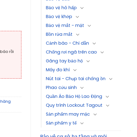
Bảo vệ hô hấp
Bảo vệ khớp
Bảo vệ mắt - mặt
Bồn rửa mắt
Cảnh báo - Chỉ dẫn
Chống rơi ngã trên cao
 báo rồi
Găng tay bảo hộ
Máy đo khí
Nút tai - Chụp tai chống ồn
Phao cứu sinh
Quần Áo Bảo Hộ Lao Động
- hàng
Quy trình Lockout Tagout
Sản phẩm may mặc
Sản phẩm y tế
Bảo vệ cơ sở hạ tầng và môi