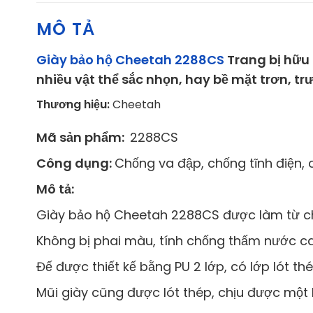
MÔ TẢ
Giày bảo hộ Cheetah 2288CS
Trang bị hữu
nhiều vật thể sắc nhọn, hay bề mặt trơn, tr
Thương hiệu:
Cheetah
Mã sản phẩm:
2288CS
Công dụng:
Chống va đập, chống tĩnh điện, 
Mô tả:
Giày bảo hộ Cheetah 2288CS được làm từ chấ
Không bị phai màu, tính chống thấm nước c
Đế được thiết kế bằng PU 2 lớp, có lớp lót thép
Mũi giày cũng được lót thép, chịu được một l