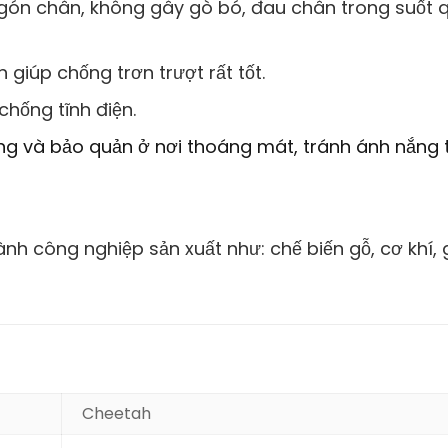
ngón chân, không gây gò bó, đau chân trong suốt 
giúp chống trơn trượt rất tốt.
hống tĩnh điện.
ụng và bảo quản ở nơi thoáng mát, tránh ánh nắng 
h công nghiệp sản xuất như: chế biến gỗ, cơ khí, 
Cheetah