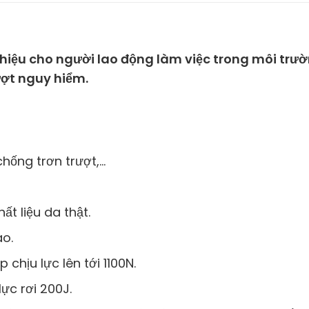
 hiệu cho người lao động làm việc trong môi trư
ượt nguy hiểm.
chống trơn trượt,…
t liệu da thật.
ao.
 chịu lực lên tới 1100N.
ực rơi 200J.