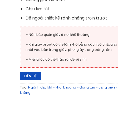
Chịu lực tốt
Đế ngoài thiết kế rãnh chống trơn trượt
– Nên bảo quản giày ở nơi khô thoáng.
– Khi giày bị ướt có thể làm khô bằng cách vò chặt giấy
nhét vào bên trong giày, phơi giày trong bóng râm.
– Miếng lót có thể tháo rời để vệ sinh
LIÊN HỆ
Tag:
Ngành dầu khí - khai khoáng - đóng tàu - cảng biển 
không