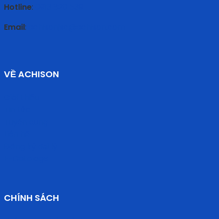
Hotline
:
0913 820 539
Email
:
achisonjsc@achison.com
VỀ ACHISON
Giới thiệu
Tin tức
Tuyển dụng
Liên hệ
Đăng ký đại lý
E-Cataloge
CHÍNH SÁCH