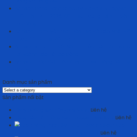
Hãng Và Hàng Giả
Achison Đồng Hành Cùng 3M Và Safety Jogger Tại
Triển Lãm VHF 2026: Kiến Tạo Tương Lai An Toàn
Lao Động
Achison – “Chuyên Gia” Đào Tạo Và Cập Nhật Kiến
Thức PPE #1 Tại Việt Nam
Achison x TDTU – Kết Nối Tri Thức, Dẫn Lối Tương
Lai Ngành Bảo Hộ Lao Động
Achison – Đơn Vị Triển Khai Fit Test Hàng Đầu Tại
Việt Nam
Danh mục sản phẩm
Sản phẩm nổi bật
Giày phòng sạch Oxypas Sonic
Liên hệ
Giày Bảo Hộ Phòng Sạch Jogger Bestlight
Liên hệ
Keo
chống trượt 3M- 510 – Black colour
Liên hệ