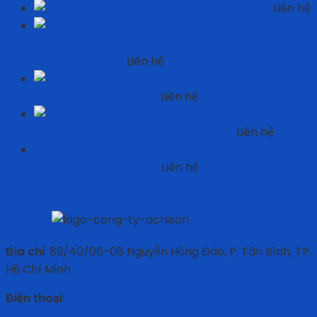
Khẩu trang 3M 8247
Liên hệ
Quần áo chống hóa chất Spacel Comfort Light
(Ref. 45 050 00)
Liên hệ
Nút Nhét Tai
Chống Ồn ELVEX EP 411
Liên hệ
Quần
áo chống cháy flash fire Nomex® IIIA
Liên hệ
Bản Mỏng Sắc Ký Tráng Silica Gel 60 F254 25 Trên
Tấm Nhôm 20 x 20 Cm
Liên hệ
Địa chỉ
: 89/40/06-08 Nguyễn Hồng Đào, P. Tân Bình, TP.
Hồ Chí Minh
Điện thoại
:
028 3849 2926