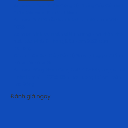
Achison – Đơn Vị Thi Công Hệ Thống Đây Cứu Sinh
Trên Mái Hàng Đầu Việt Nam
Achison Ghi Dấu Ấn Mạnh Mẽ Tại Triển Lãm VHF
2026
Achison Vinh Dự Nhận Giải Thưởng Nhà Phân Phối
Xuất Sắc Nhất 6 Tháng Đầu Năm 2026 Của
Kstrong
Cách Phân Biệt Giày Bảo Hộ Safety Jogger Chính
Hãng Và Hàng Giả
Achison Đồng Hành Cùng 3M Và Safety Jogger Tại
Triển Lãm VHF 2026: Kiến Tạo Tương Lai An Toàn
Lao Động
Đánh giá ngay