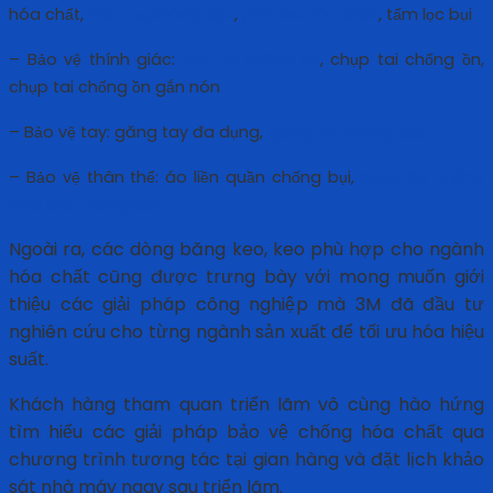
hóa chất,
mặt nạ phòng độc
,
phin lọc hóa chất
, tấm lọc bụi
– Bảo vệ thính giác:
nút tai chống ồn
, chụp tai chống ồn,
chụp tai chống ồn gắn nón
– Bảo vệ tay: găng tay đa dụng,
găng tay chống cắt
– Bảo vệ thân thể: áo liền quần chống bụi,
quần áo chống
hóa chất văng bắn
Ngoài ra, các dòng băng keo, keo phù hợp cho ngành
hóa chất cũng được trưng bày với mong muốn giới
thiệu các giải pháp công nghiệp mà 3M đã đầu tư
nghiên cứu cho từng ngành sản xuất để tối ưu hóa hiệu
suất.
Khách hàng tham quan triển lãm vô cùng hào hứng
tìm hiểu các giải pháp bảo vệ chống hóa chất qua
chương trình tương tác tại gian hàng và đặt lịch khảo
sát nhà máy ngay sau triển lãm.