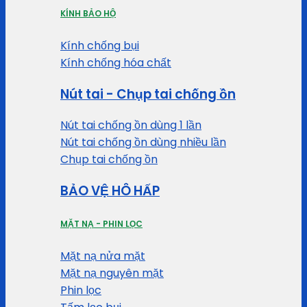
KÍNH BẢO HỘ
Kính chống bụi
Kính chống hóa chất
Nút tai - Chụp tai chống ồn
Nút tai chống ồn dùng 1 lần
Nút tai chống ồn dùng nhiều lần
Chụp tai chống ồn
BẢO VỆ HÔ HẤP
MẶT NẠ - PHIN LỌC
Mặt nạ nửa mặt
Mặt nạ nguyên mặt
Phin lọc