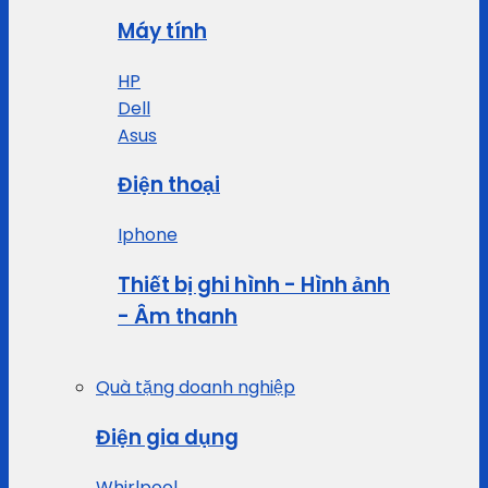
Máy tính
HP
Dell
Asus
Điện thoại
Iphone
Thiết bị ghi hình - Hình ảnh
- Âm thanh
Quà tặng doanh nghiệp
Điện gia dụng
Whirlpool