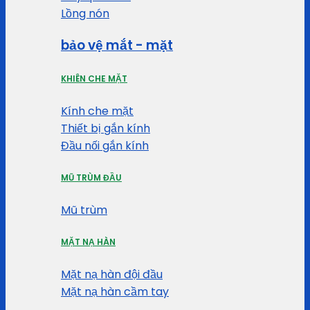
Lồng nón
bảo vệ mắt - mặt
KHIÊN CHE MẶT
Kính che mặt
Thiết bị gắn kính
Đầu nối gắn kính
MŨ TRÙM ĐẦU
Mũ trùm
MẶT NẠ HÀN
Mặt nạ hàn đội đầu
Mặt nạ hàn cầm tay