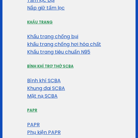
Tấm lọc bụi
Nắp giữ tấm lọc
KHẨU TRANG
Khẩu trang chống bụi
khẩu trang chống hơi hóa chất
Khẩu trang tiêu chuẩn N95
BÌNH KHÍ TRỢ THỞ SCBA
Bình khí SCBA
Khung đai SCBA
Mặt nạ SCBA
PAPR
PAPR
Phụ kiện PAPR