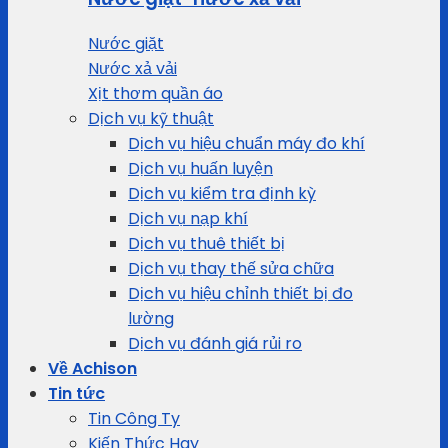
Nước giặt
Nước xả vải
Xịt thơm quần áo
Dịch vụ kỹ thuật
Dịch vụ hiệu chuẩn máy đo khí
Dịch vụ huấn luyện
Dịch vụ kiểm tra định kỳ
Dịch vụ nạp khí
Dịch vụ thuê thiết bị
Dịch vụ thay thế sửa chữa
Dịch vụ hiệu chỉnh thiết bị đo
lường
Dịch vụ đánh giá rủi ro
Về Achison
Tin tức
Tin Công Ty
Kiến Thức Hay