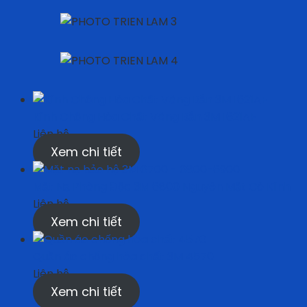
Kính Chống Hóa Chất Văng Bắn 3M 1621AF
Liên hệ
Xem chi tiết
Mặt Nạ Phòng Độc 3M 6800 Nguyên Mặt Có Kính
Liên hệ
Xem chi tiết
Quần áo chống hóa chất 3M 4570
Liên hệ
Xem chi tiết