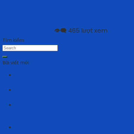
👁️‍🗨️ 465 lượt xem
Tìm kiếm
Bài viết mới
Achison – Đơn Vị Thi Công Hệ Thống Đây Cứu Sinh
Trên Mái Hàng Đầu Việt Nam
Achison Ghi Dấu Ấn Mạnh Mẽ Tại Triển Lãm VHF
2026
Achison Vinh Dự Nhận Giải Thưởng Nhà Phân Phối
Xuất Sắc Nhất 6 Tháng Đầu Năm 2026 Của
Kstrong
Cách Phân Biệt Giày Bảo Hộ Safety Jogger Chính