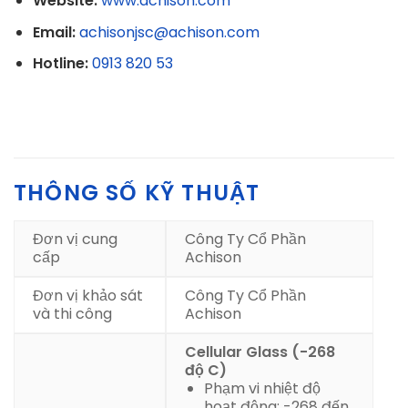
Website:
www.achison.com
Email:
achisonjsc@achison.com
Hotline:
0913 820 53
THÔNG SỐ KỸ THUẬT
Đơn vị cung
Công Ty Cổ Phần
cấp
Achison
Đơn vị khảo sát
Công Ty Cổ Phần
và thi công
Achison
Cellular Glass (-268
độ C)
Phạm vi nhiệt độ
hoạt động: -268 đến