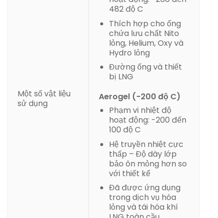
482 độ C
Thích hợp cho ống
chứa lưu chất Nito
lỏng, Helium, Oxy và
Hydro lỏng
Đường ống và thiết
bị LNG
Một số vật liệu
Aerogel (-200 độ C)
sử dụng
Phạm vi nhiệt độ
hoạt động: -200 đến
100 độ C
Hệ truyền nhiệt cực
thấp – Độ dày lớp
bảo ôn mỏng hơn so
với thiết kế
Đã được ứng dụng
trong dịch vụ hóa
lỏng và tái hóa khí
LNG toàn cầu