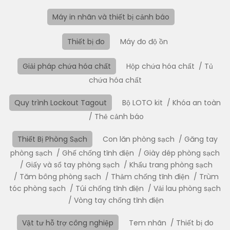
Máy in nhãn và thiết bị cảnh báo
Thiết bị đo
Máy đo độ ồn
Giải pháp chứa hóa chất
Hộp chứa hóa chất
Tủ
chứa hóa chất
Quy trình Lockout Tagout
Bộ LOTO kit
Khóa an toàn
Thẻ cảnh báo
Thiết Bị Phòng Sạch
Con lăn phòng sạch
Găng tay
phòng sạch
Ghế chống tĩnh điện
Giày dép phòng sạch
Giấy và sổ tay phòng sạch
Khẩu trang phòng sạch
Tăm bông phòng sạch
Thảm chống tĩnh điện
Trùm
tóc phòng sạch
Túi chống tĩnh điện
Vải lau phòng sạch
Vòng tay chống tĩnh điện
Vật tư hỗ trợ công nghiệp
Tem nhãn
Thiết bị đo