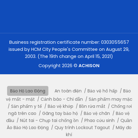
Business registration certificate number: 0303055657
issued by HCM City People's Committee on August 29,
2003. (The 19th change on April 15, 2021)
Copyright 2026 ©
ACHISON
Bảo Hộ Lao Động
An toàn điện
Bảo vệ hô hấp
Bảo
vệ mắt - mặt
Cảnh báo - Chỉ dẫn
Sản phẩm may mặc
Sản phẩm y tế
Bảo vệ khớp
Bồn rửa mắt
Chống rơi
ngã trên cao
Găng tay bảo hộ
Bảo vệ chân
Bảo vệ
đầu
Nút tai - Chụp tai chống ồn
Phao cứu sinh
Quần
Áo Bảo Hộ Lao Động
Quy trình Lockout Tagout
Máy đo
khí