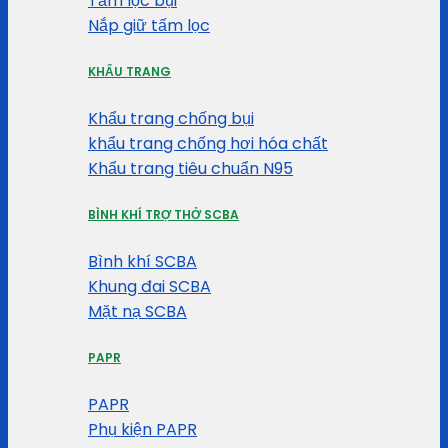
Tấm lọc bụi
Nắp giữ tấm lọc
KHẨU TRANG
Khẩu trang chống bụi
khẩu trang chống hơi hóa chất
Khẩu trang tiêu chuẩn N95
BÌNH KHÍ TRỢ THỞ SCBA
Bình khí SCBA
Khung đai SCBA
Mặt nạ SCBA
PAPR
PAPR
Phụ kiện PAPR