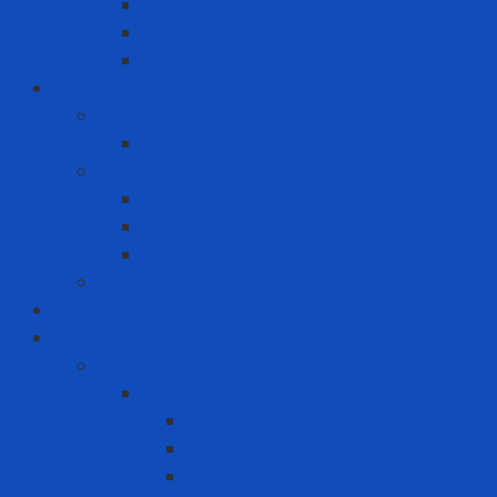
Nước giặt
Nước xả vải
Xịt thơm quần áo
ICT
Điện thoại
Iphone
Máy tính
Dell
HP
Máy tính Asus
Thiết bị ghi hình - hình ảnh - âm thanh
Máy in nhãn và thiết bị cảnh báo
MRO - NĂNG LƯỢNG
MRO
Bao bì đóng gói
Màng co
Màng FE
Máy đóng thùng