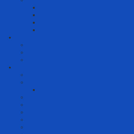
Sơn công nghiệp
Sơn Chịu Nhiệt
Sơn Chống Cháy
Sơn chống thấm
Sơn giảm nhiệt
Công cụ điện - Dụng cụ cầm tay
Máy bắn vít
Máy cưa
Máy khoan
Dịch vụ kỹ thuật
Dịch vụ bảo ôn
Dịch vụ đánh giá rủi ro
Dịch vụ đánh giá rủi ro tia hồ quang
Dịch vụ hiệu chuẩn máy đo khí
Dịch vụ hiệu chuẩn thiết bị đo lường
Dịch vụ huấn luyện
Dịch vụ kiểm tra định kỳ
Dịch vụ nạp khí