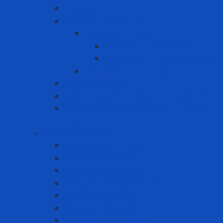
Điểm neo
Hệ Thống Dây Cứu Sinh
Dây cứu sinh cố định
Dây cứu sinh chiều dọc
Dây cứu sinh phương ngang
Dây cứu sinh tạm thời
Hệ thống rào chắn
Thiết bị cứu hộ – cứu nạn – thoát hiểm
Thiết bị làm việc trong không gian hạn
chế
Găng tay bảo hộ
Găng tay cách điện
Găng tay chịu nhiệt
Găng Tay Chống Cắt
Găng tay chống hóa chất
Găng tay đa dụng
Găng tay dùng một lần
Găng tay thực phẩm