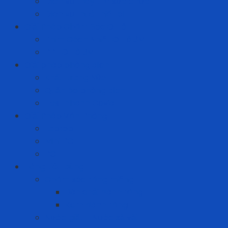
Dịch vụ thay thế sửa chữa
Dịch vụ thuê thiết bị
Giải Pháp Chăm Sóc Ô Tô
Phim Cách Nhiệt Ô Tô 3M
PPF Ô Tô 3M
Giải pháp phòng dịch
Khẩu trang N95
Quần áo phòng dịch
Test nhanh Covid
Giải Pháp Văn Phòng
Laptop
Mini PC
PC
Hàng tiêu dùng
Chăm sóc răng miệng
Bàn chải đánh răng
Kem đánh răng
Nước giặt - Nước xả vải