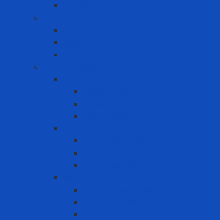
Ủng bảo hộ
Bảo vệ đầu
Dây quai nón
Lồng nón
Nón Bảo Hộ
Bảo vệ hô hấp
Bình khí trợ thở SCBA
Bình khí SCBA
Khung đai SCBA
Mặt nạ SCBA
Khẩu Trang
Khẩu trang chống bụi
khẩu trang chống hơi hóa chất
Khẩu trang tiêu chuẩn N95
Mặt nạ - Phin lọc
Mặt nạ nguyên mặt
Mặt nạ nửa mặt
Nắp giữ tấm lọc