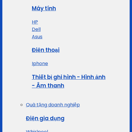
Máy tính
HP
Dell
Asus
Điện thoại
Iphone
Thiết bị ghi hình - Hình ảnh
- Âm thanh
Quà tặng doanh nghiệp
Điện gia dụng
Whirlpool