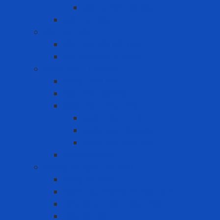
Mặt nạ hàn đội đầu
Mũ trùm đầu
Bồn rửa mắt
Bồn rửa mắt cố định
Bồn rửa mắt di dộng
Cảnh báo - Chỉ dẫn
Bảng cảnh báo
Cọc phản quang
Cuộn rào công trình
Cuộn rào in chữ
Cuộn rào trắng đỏ
Cuộn rào vàng đen
Gờ chống sốc
Chống rơi ngã trên cao
Cổng an toàn
Cuộn cáp chống rơi ngã tự rút
Dây đai an toàn toàn thân
Dây kết nối