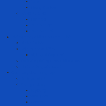
Pallet
Thùng Carton
NĂNG LƯỢNG
Than đá
Viên nén gỗ
Viên nén trấu
Phòng cháy chữa cháy - cứu hộ
Bình cứu hỏa
Mặt nạ thoát hiểm
Mặt nạ chống khói
Quần áo phòng cháy chữa cháy
Thiết bị ứng cứu sự cố
Quà tặng doanh nghiệp
Bình giữ nhiệt
Điện gia dụng
Joyoung
Whirlpool
Xiaomi