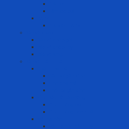
Phin lọc
Tấm lọc bụi
PAPR
Phụ kiện PAPR
Bảo vệ khớp
Bảo vệ khớp gối
Bảo vệ khớp tay
Bảo vệ lưng
Bảo vệ mắt - mặt
Khiên che mặt
Đầu nối gắn kính
Kính che mặt
Thiết bị gắn kính
Kính Bảo Hộ Lao Động
Kính chống bụi
Kính chống hóa chất
Mặt nạ hàn
Mặt nạ hàn cầm tay