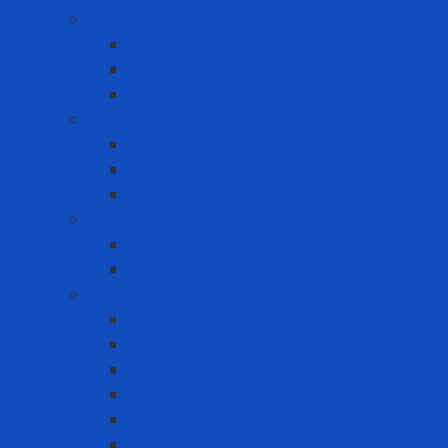
Máy đo khí
Máy đo đa khí
Máy đo đơn khí
Phụ kiện máy đo khí
Nút tai - Chụp tai chống ồn
Chụp tai chống ồn
Nút tai chống ồn dùng 1 lần
Nút tai chống ồn dùng nhiều lần
Phao cứu sinh
Áo phao
Phao cứu sinh tròn
Quần Áo Bảo Hộ Lao Động
Áo phản quang
Phụ kiện bảo hộ
Quần áo chịu nhiệt
Quần áo chống bụi
Quần áo chống hóa chất
Quần áo chống lạnh