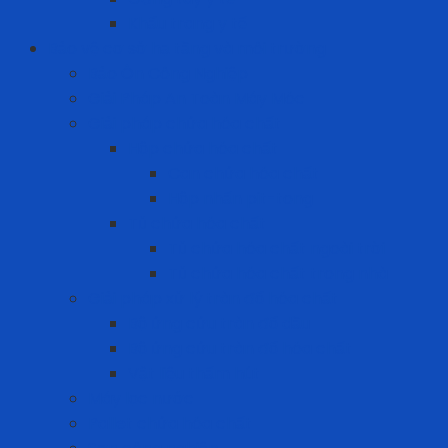
Khẩu trang y tế
Bảo vệ cơ sở hạ tầng và môi trường
Bảo Ôn Công Nghiệp
Giải Pháp An Toàn Máy Móc
Giải pháp chứa hóa chất
Hộp chứa hóa chất
Can chứa hóa chất
Hộp nhấn pit-tong
Tủ chứa hóa chất
Tủ chứa hóa chất ngoài trời
Tủ chứa hóa chất trong nhà
Giải pháp xử lý tràn đổ hóa chất
Bộ ứng cứu tràn đổ dầu
Bộ ứng cứu tràn đổ hóa chất
Vật liệu thấm hút
Máy lọc nước
Pallet chứa hóa chất