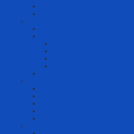
Quần áo chống tia hồ quang điện
Quần áo khác
Quy trình Lockout Tagout
Bộ LOTO kit
Khóa an toàn
Khóa CB điện
Khóa Loto khác
Khóa van
Ổ khóa Loto
Thẻ cảnh báo
Sản phẩm may mặc
Áo blouse
Áo mưa
Quần áo đồng phục
Quần áo thủy sản
Tạp dề
Sản phẩm y tế
Găng tay y tế