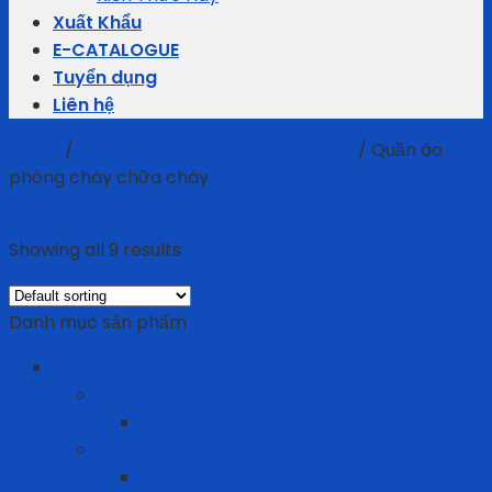
Xuất Khẩu
E-CATALOGUE
Tuyển dụng
Liên hệ
Home
/
Phòng cháy chữa cháy - cứu hộ
/
Quần áo
phòng cháy chữa cháy
Filter
Showing all 9 results
Danh mục sản phẩm
Bảo Hộ Lao Động
An toàn điện
Thảm cách điện
Bảo vệ chân
Giày Bảo Hộ Lao Động