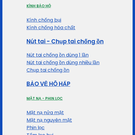
KÍNH BẢO HỘ
Kính chống bụi
Kính chống hóa chất
Nút tai - Chụp tai chống ồn
Nút tai chống ồn dùng 1 lần
Nút tai chống ồn dùng nhiều lần
Chụp tai chống ồn
BẢO VỆ HÔ HẤP
MẶT NẠ - PHIN LỌC
Mặt nạ nửa mặt
Mặt nạ nguyên mặt
Phin lọc