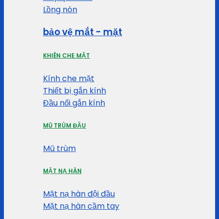
Lồng nón
bảo vệ mắt - mặt
KHIÊN CHE MẶT
Kính che mặt
Thiết bị gắn kính
Đầu nối gắn kính
MŨ TRÙM ĐẦU
Mũ trùm
MẶT NẠ HÀN
Mặt nạ hàn đội đầu
Mặt nạ hàn cầm tay