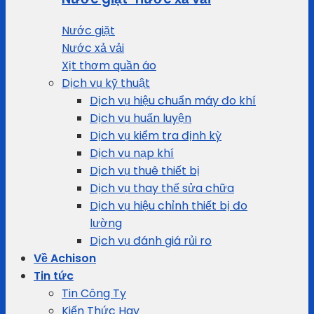
Nước giặt
Nước xả vải
Xịt thơm quần áo
Dịch vụ kỹ thuật
Dịch vụ hiệu chuẩn máy đo khí
Dịch vụ huấn luyện
Dịch vụ kiểm tra định kỳ
Dịch vụ nạp khí
Dịch vụ thuê thiết bị
Dịch vụ thay thế sửa chữa
Dịch vụ hiệu chỉnh thiết bị đo
lường
Dịch vụ đánh giá rủi ro
Về Achison
Tin tức
Tin Công Ty
Kiến Thức Hay