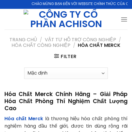
Skip
CHÀO MỪNG BẠN ĐẾN VỚI WEBSITE CHÍNH THỨC CỦA CÔNG 
to
content
TRANG CHỦ
/
VẬT TƯ HỖ TRỢ CÔNG NGHIỆP
/
HÓA CHẤT CÔNG NGHIỆP
/
HÓA CHẤT MERCK
FILTER
Hóa Chất Merck Chính Hãng – Giải Pháp
Hóa Chất Phòng Thí Nghiệm Chất Lượng
Cao
Hóa chất Merck
là thương hiệu hóa chất phòng thí
nghiệm hàng đầu thế giới, được tin dùng rộng rãi