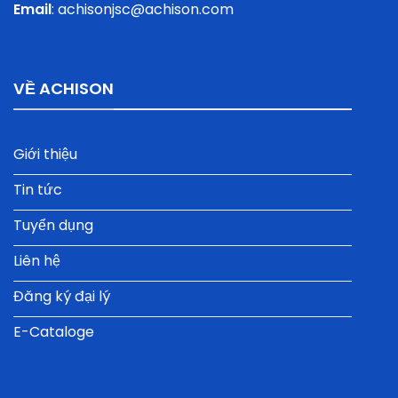
Email
:
achisonjsc@achison.com
Phân tích và kiểm nghiệm trong phòng thí nghiệm.
Nghiên cứu khoa học và phát triển (R&D).
Ngành dược phẩm và công nghệ sinh học.
VỀ ACHISON
Kiểm nghiệm thực phẩm và đồ uống.
Phân tích môi trường và xử lý nước.
Giới thiệu
Công nghiệp điện tử, hóa chất và sản xuất vật liệu.
Tin tức
Giáo dục và đào tạo tại các trường đại học, cao đẳng.
Tuyển dụng
Mua hóa chất Merck chính hãng tại ACHISON
Liên hệ
Đăng ký đại lý
achion-vinh-du-dat-giai-best-emerging-dealer-
2025-cua-tap-doan-merck-1
E-Cataloge
Là đơn vị cung cấp giải pháp và thiết bị công nghiệp
uy tín,
ACHISON
cam kết mang đến các sản phẩm