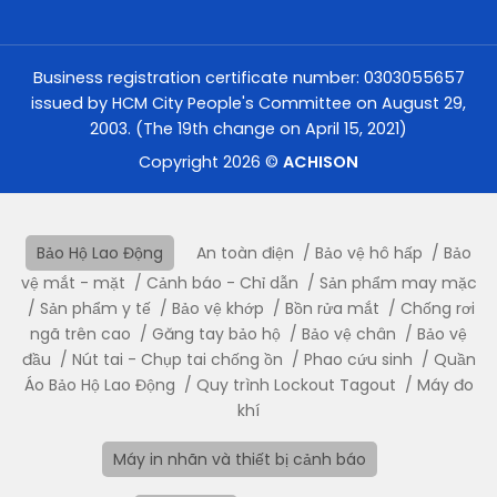
Business registration certificate number: 0303055657
issued by HCM City People's Committee on August 29,
2003. (The 19th change on April 15, 2021)
Copyright 2026 ©
ACHISON
Bảo Hộ Lao Động
An toàn điện
Bảo vệ hô hấp
Bảo
vệ mắt - mặt
Cảnh báo - Chỉ dẫn
Sản phẩm may mặc
Sản phẩm y tế
Bảo vệ khớp
Bồn rửa mắt
Chống rơi
ngã trên cao
Găng tay bảo hộ
Bảo vệ chân
Bảo vệ
đầu
Nút tai - Chụp tai chống ồn
Phao cứu sinh
Quần
Áo Bảo Hộ Lao Động
Quy trình Lockout Tagout
Máy đo
khí
Máy in nhãn và thiết bị cảnh báo