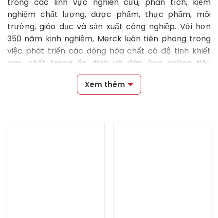
trong các lĩnh vực nghiên cứu, phân tích, kiểm
nghiệm chất lượng, dược phẩm, thực phẩm, môi
trường, giáo dục và sản xuất công nghiệp. Với hơn
350 năm kinh nghiệm, Merck luôn tiên phong trong
việc phát triển các dòng hóa chất có độ tinh khiết
cao, chất lượng ổn định và đáp ứng những tiêu
chuẩn quốc tế khắt khe.
Xem thêm
Tại
ACHISON
, chúng tôi cung cấp đa dạng các dòng
hóa chất Merck chính hãng
, đáp ứng nhu cầu từ
phòng thí nghiệm nghiên cứu đến các nhà máy sản
xuất và trung tâm kiểm nghiệm. Danh mục sản phẩm
bao gồm hóa chất phân tích (Analytical Reagents),
hóa chất tinh khiết, dung môi phòng thí nghiệm, acid,
bazơ, muối vô cơ, chất chuẩn (Reference Standards),
hóa chất vi sinh, hóa chất sắc ký (HPLC, GC), cùng
nhiều loại thuốc thử chuyên dụng khác.
Ưu điểm của hóa chất Merck