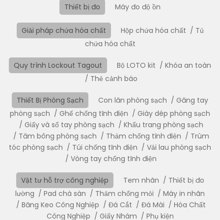
Thiết bị đo
Máy đo độ ồn
Giải pháp chứa hóa chất
Hộp chứa hóa chất
Tủ
chứa hóa chất
Quy trình Lockout Tagout
Bộ LOTO kit
Khóa an toàn
Thẻ cảnh báo
Thiết Bị Phòng Sạch
Con lăn phòng sạch
Găng tay
phòng sạch
Ghế chống tĩnh điện
Giày dép phòng sạch
Giấy và sổ tay phòng sạch
Khẩu trang phòng sạch
Tăm bông phòng sạch
Thảm chống tĩnh điện
Trùm
tóc phòng sạch
Túi chống tĩnh điện
Vải lau phòng sạch
Vòng tay chống tĩnh điện
Vật tư hỗ trợ công nghiệp
Tem nhãn
Thiết bị đo
lường
Pad chà sàn
Thảm chống mỏi
Máy in nhãn
Băng Keo Công Nghiệp
Đá Cắt
Đá Mài
Hóa Chất
Công Nghiệp
Giấy Nhám
Phụ kiện