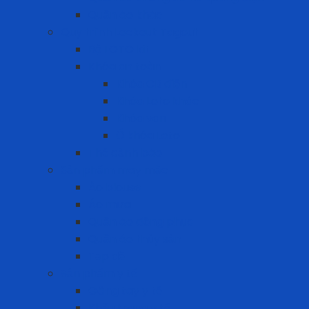
Quần áo khác
Quy trình Lockout Tagout
Bộ LOTO kit
Khóa an toàn
Khóa CB điện
Khóa Loto khác
Khóa van
Ổ khóa Loto
Thẻ cảnh báo
Sản phẩm may mặc
Áo blouse
Áo mưa
Quần áo đồng phục
Quần áo thủy sản
Tạp dề
Sản phẩm y tế
Găng tay y tế
Khẩu trang y tế