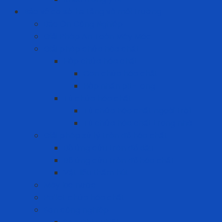
Bảo vệ cơ sở hạ tầng và môi trường
Bảo Ôn Công Nghiệp
Giải Pháp An Toàn Máy Móc
Giải pháp chứa hóa chất
Hộp chứa hóa chất
Can chứa hóa chất
Hộp nhấn pit-tong
Tủ chứa hóa chất
Tủ chứa hóa chất ngoài trời
Tủ chứa hóa chất trong nhà
Giải pháp xử lý tràn đổ hóa chất
Bộ ứng cứu tràn đổ dầu
Bộ ứng cứu tràn đổ hóa chất
Vật liệu thấm hút
Máy lọc nước
Pallet chứa hóa chất
Sơn công nghiệp