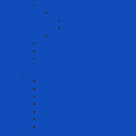
Hệ Thống Dây Cứu Sinh
Dây cứu sinh cố định
Dây cứu sinh chiều dọc
Dây cứu sinh phương ngang
Dây cứu sinh tạm thời
Hệ thống rào chắn
Thiết bị cứu hộ – cứu nạn – thoát hiểm
Thiết bị làm việc trong không gian hạn
chế
Găng tay bảo hộ
Găng tay cách điện
Găng tay chịu nhiệt
Găng Tay Chống Cắt
Găng tay chống hóa chất
Găng tay đa dụng
Găng tay dùng một lần
Găng tay thực phẩm
Máy đo khí