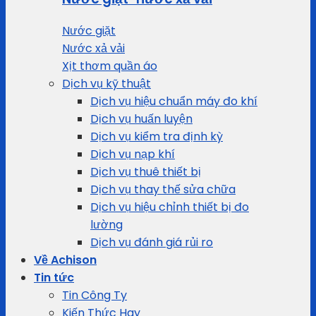
Nước giặt
Nước xả vải
Xịt thơm quần áo
Dịch vụ kỹ thuật
Dịch vụ hiệu chuẩn máy đo khí
Dịch vụ huấn luyện
Dịch vụ kiểm tra định kỳ
Dịch vụ nạp khí
Dịch vụ thuê thiết bị
Dịch vụ thay thế sửa chữa
Dịch vụ hiệu chỉnh thiết bị đo
lường
Dịch vụ đánh giá rủi ro
Về Achison
Tin tức
Tin Công Ty
Kiến Thức Hay