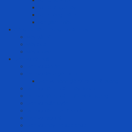
Sơn Chịu Nhiệt
Sơn Chống Cháy
Sơn chống thấm
Sơn giảm nhiệt
Công cụ điện - Dụng cụ cầm tay
Máy bắn vít
Máy cưa
Máy khoan
Dịch vụ kỹ thuật
Dịch vụ bảo ôn
Dịch vụ đánh giá rủi ro
Dịch vụ đánh giá rủi ro tia hồ quang
Dịch vụ hiệu chuẩn máy đo khí
Dịch vụ hiệu chuẩn thiết bị đo lường
Dịch vụ huấn luyện
Dịch vụ kiểm tra định kỳ
Dịch vụ nạp khí
Dịch vụ thay thế sửa chữa