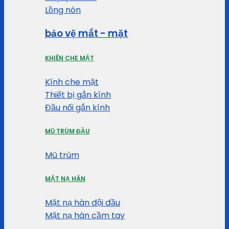
Lồng nón
bảo vệ mắt - mặt
KHIÊN CHE MẶT
Kính che mặt
Thiết bị gắn kính
Đầu nối gắn kính
MŨ TRÙM ĐẦU
Mũ trùm
MẶT NẠ HÀN
Mặt nạ hàn đội đầu
Mặt nạ hàn cầm tay