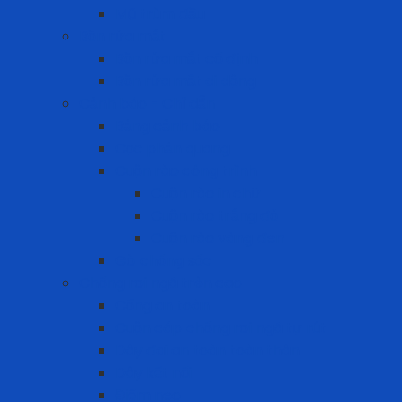
Mũ trùm đầu
Bồn rửa mắt
Bồn rửa mắt cố định
Bồn rửa mắt di dộng
Cảnh báo - Chỉ dẫn
Bảng cảnh báo
Cọc phản quang
Cuộn rào công trình
Cuộn rào in chữ
Cuộn rào trắng đỏ
Cuộn rào vàng đen
Gờ chống sốc
Chống rơi ngã trên cao
Cổng an toàn
Cuộn cáp chống rơi ngã tự rút
Dây đai an toàn toàn thân
Dây kết nối
Điểm neo