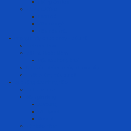
Thùng Carton
NĂNG LƯỢNG
Than đá
Viên nén gỗ
Viên nén trấu
Phòng cháy chữa cháy - cứu hộ
Bình cứu hỏa
Mặt nạ thoát hiểm
Mặt nạ chống khói
Quần áo phòng cháy chữa cháy
Thiết bị ứng cứu sự cố
Quà tặng doanh nghiệp
Bình giữ nhiệt
Điện gia dụng
Joyoung
Whirlpool
Xiaomi
Nón bảo hiểm