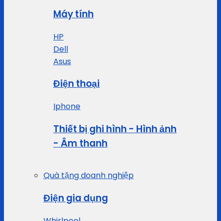
Máy tính
HP
Dell
Asus
Điện thoại
Iphone
Thiết bị ghi hình - Hình ảnh
- Âm thanh
Quà tặng doanh nghiệp
Điện gia dụng
Whirlpool