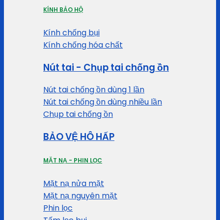
KÍNH BẢO HỘ
Kính chống bụi
Kính chống hóa chất
Nút tai - Chụp tai chống ồn
Nút tai chống ồn dùng 1 lần
Nút tai chống ồn dùng nhiều lần
Chụp tai chống ồn
BẢO VỆ HÔ HẤP
MẶT NẠ - PHIN LỌC
Mặt nạ nửa mặt
Mặt nạ nguyên mặt
Phin lọc