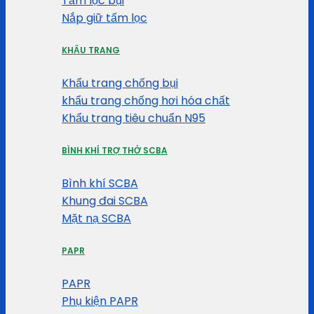
Tấm lọc bụi
Nắp giữ tấm lọc
KHẨU TRANG
Khẩu trang chống bụi
khẩu trang chống hơi hóa chất
Khẩu trang tiêu chuẩn N95
BÌNH KHÍ TRỢ THỞ SCBA
Bình khí SCBA
Khung đai SCBA
Mặt nạ SCBA
PAPR
PAPR
Phụ kiện PAPR