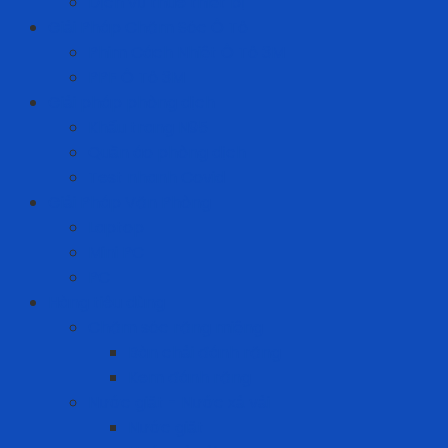
Dịch vụ thuê thiết bị
Giải Pháp Chăm Sóc Ô Tô
Phim Cách Nhiệt Ô Tô 3M
PPF Ô Tô 3M
Giải pháp phòng dịch
Khẩu trang N95
Quần áo phòng dịch
Test nhanh Covid
Giải Pháp Văn Phòng
Laptop
Mini PC
PC
Hàng tiêu dùng
Chăm sóc răng miệng
Bàn chải đánh răng
Kem đánh răng
Nước giặt - Nước xả vải
Nước giặt