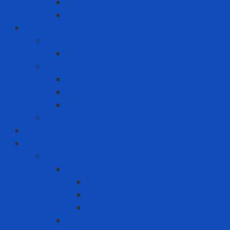
Nước xả vải
Xịt thơm quần áo
ICT
Điện thoại
Iphone
Máy tính
Dell
HP
Máy tính Asus
Thiết bị ghi hình - hình ảnh - âm thanh
Máy in nhãn và thiết bị cảnh báo
MRO - NĂNG LƯỢNG
MRO
Bao bì đóng gói
Màng co
Màng FE
Máy đóng thùng
Pallet