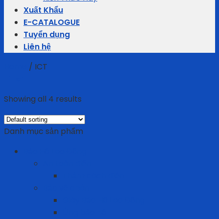
Xuất Khẩu
E-CATALOGUE
Tuyển dụng
Liên hệ
Home
/
ICT
Filter
Showing all 4 results
Danh mục sản phẩm
Bảo Hộ Lao Động
An toàn điện
Thảm cách điện
Bảo vệ chân
Giày Bảo Hộ Lao Động
Ủng bảo hộ