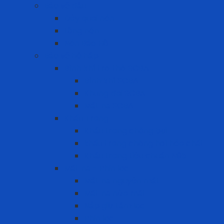
Bảo vệ đầu
Dây quai nón
Lồng nón
Nón Bảo Hộ
Bảo vệ hô hấp
Bình khí trợ thở SCBA
Bình khí SCBA
Khung đai SCBA
Mặt nạ SCBA
Khẩu Trang
Khẩu trang chống bụi
khẩu trang chống hơi hóa chất
Khẩu trang tiêu chuẩn N95
Mặt nạ - Phin lọc
Mặt nạ nguyên mặt
Mặt nạ nửa mặt
Nắp giữ tấm lọc
Phin lọc