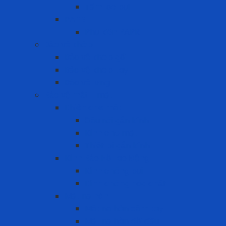
Tấm lọc bụi
PAPR
Phụ kiện PAPR
Bảo vệ khớp
Bảo vệ khớp gối
Bảo vệ khớp tay
Bảo vệ lưng
Bảo vệ mắt - mặt
Khiên che mặt
Đầu nối gắn kính
Kính che mặt
Thiết bị gắn kính
Kính Bảo Hộ Lao Động
Kính chống bụi
Kính chống hóa chất
Mặt nạ hàn
Mặt nạ hàn cầm tay
Mặt nạ hàn đội đầu