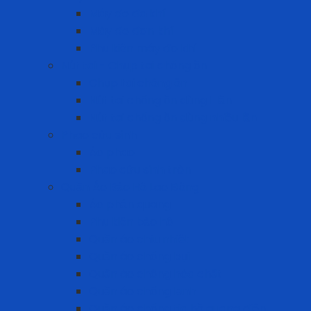
Máy đo đa khí
Máy đo đơn khí
Phụ kiện máy đo khí
Nút tai - Chụp tai chống ồn
Chụp tai chống ồn
Nút tai chống ồn dùng 1 lần
Nút tai chống ồn dùng nhiều lần
Phao cứu sinh
Áo phao
Phao cứu sinh tròn
Quần Áo Bảo Hộ Lao Động
Áo phản quang
Phụ kiện bảo hộ
Quần áo chịu nhiệt
Quần áo chống bụi
Quần áo chống hóa chất
Quần áo chống lạnh
Quần áo chống tia hồ quang điện