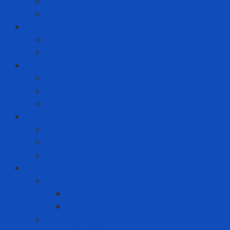
Dịch vụ thay thế sửa chữa
Dịch vụ thuê thiết bị
Giải Pháp Chăm Sóc Ô Tô
Phim Cách Nhiệt Ô Tô 3M
PPF Ô Tô 3M
Giải pháp phòng dịch
Khẩu trang N95
Quần áo phòng dịch
Test nhanh Covid
Giải Pháp Văn Phòng
Laptop
Mini PC
PC
Hàng tiêu dùng
Chăm sóc răng miệng
Bàn chải đánh răng
Kem đánh răng
Nước giặt - Nước xả vải