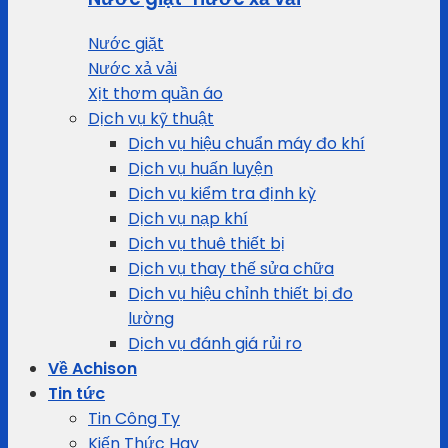
Nước giặt
Nước xả vải
Xịt thơm quần áo
Dịch vụ kỹ thuật
Dịch vụ hiệu chuẩn máy đo khí
Dịch vụ huấn luyện
Dịch vụ kiểm tra định kỳ
Dịch vụ nạp khí
Dịch vụ thuê thiết bị
Dịch vụ thay thế sửa chữa
Dịch vụ hiệu chỉnh thiết bị đo
lường
Dịch vụ đánh giá rủi ro
Về Achison
Tin tức
Tin Công Ty
Kiến Thức Hay