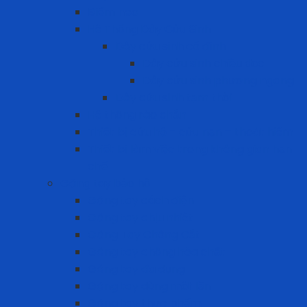
Điểm neo
Hệ Thống Dây Cứu Sinh
Dây cứu sinh cố định
Dây cứu sinh chiều dọc
Dây cứu sinh phương ngang
Dây cứu sinh tạm thời
Hệ thống rào chắn
Thiết bị cứu hộ – cứu nạn – thoát hiểm
Thiết bị làm việc trong không gian hạn
chế
Găng tay bảo hộ
Găng tay cách điện
Găng tay chịu nhiệt
Găng Tay Chống Cắt
Găng tay chống hóa chất
Găng tay đa dụng
Găng tay dùng một lần
Găng tay thực phẩm