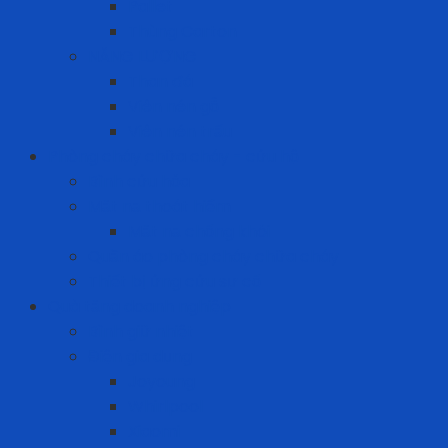
Pallet
Thùng Carton
NĂNG LƯỢNG
Than đá
Viên nén gỗ
Viên nén trấu
Phòng cháy chữa cháy - cứu hộ
Bình cứu hỏa
Mặt nạ thoát hiểm
Mặt nạ chống khói
Quần áo phòng cháy chữa cháy
Thiết bị ứng cứu sự cố
Quà tặng doanh nghiệp
Bình giữ nhiệt
Điện gia dụng
Joyoung
Whirlpool
Xiaomi