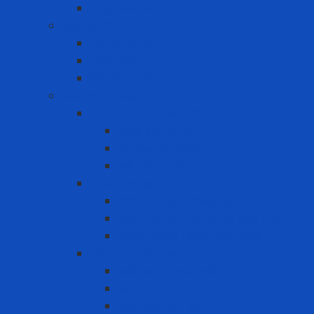
Ủng bảo hộ
Bảo vệ đầu
Dây quai nón
Lồng nón
Nón Bảo Hộ
Bảo vệ hô hấp
Bình khí trợ thở SCBA
Bình khí SCBA
Khung đai SCBA
Mặt nạ SCBA
Khẩu Trang
Khẩu trang chống bụi
khẩu trang chống hơi hóa chất
Khẩu trang tiêu chuẩn N95
Mặt nạ - Phin lọc
Mặt nạ nguyên mặt
Mặt nạ nửa mặt
Nắp giữ tấm lọc