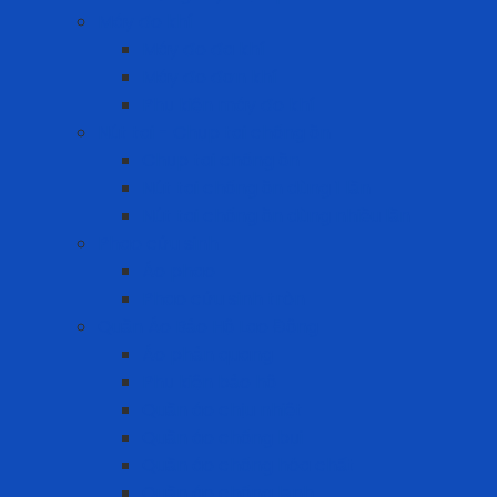
Máy đo khí
Máy đo đa khí
Máy đo đơn khí
Phụ kiện máy đo khí
Nút tai - Chụp tai chống ồn
Chụp tai chống ồn
Nút tai chống ồn dùng 1 lần
Nút tai chống ồn dùng nhiều lần
Phao cứu sinh
Áo phao
Phao cứu sinh tròn
Quần Áo Bảo Hộ Lao Động
Áo phản quang
Phụ kiện bảo hộ
Quần áo chịu nhiệt
Quần áo chống bụi
Quần áo chống hóa chất
Quần áo chống lạnh