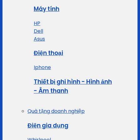
Máy tính
HP
Dell
Asus
Điện thoại
Iphone
Thiết bị ghi hình - Hình ảnh
- Âm thanh
Quà tặng doanh nghiệp
Điện gia dụng
Whirlpool