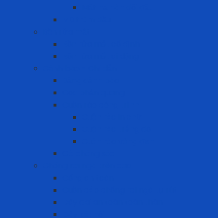
Mặt nạ hàn đội đầu
Mũ trùm đầu
Bồn rửa mắt
Bồn rửa mắt cố định
Bồn rửa mắt di dộng
Cảnh báo - Chỉ dẫn
Bảng cảnh báo
Cọc phản quang
Cuộn rào công trình
Cuộn rào in chữ
Cuộn rào trắng đỏ
Cuộn rào vàng đen
Gờ chống sốc
Chống rơi ngã trên cao
Cổng an toàn
Cuộn cáp chống rơi ngã tự rút
Dây đai an toàn toàn thân
Dây kết nối