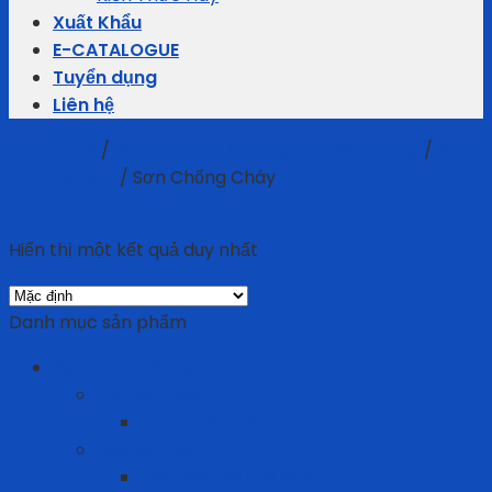
Xuất Khẩu
E-CATALOGUE
Tuyển dụng
Liên hệ
Trang chủ
/
Bảo vệ cơ sở hạ tầng và môi trường
/
Sơn
công nghiệp
/
Sơn Chống Cháy
Filter
Hiển thị một kết quả duy nhất
Danh mục sản phẩm
Bảo Hộ Lao Động
An toàn điện
Thảm cách điện
Bảo vệ chân
Giày Bảo Hộ Lao Động