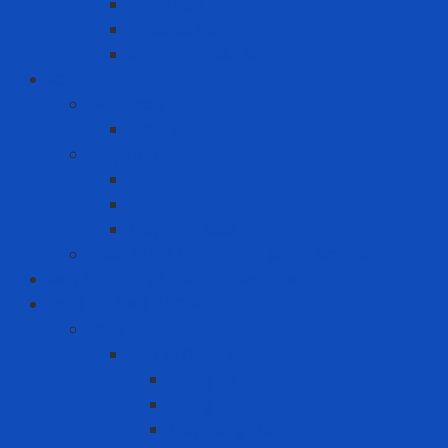
Nước giặt
Nước xả vải
Xịt thơm quần áo
ICT
Điện thoại
Iphone
Máy tính
Dell
HP
Máy tính Asus
Thiết bị ghi hình - hình ảnh - âm thanh
Máy in nhãn và thiết bị cảnh báo
MRO - NĂNG LƯỢNG
MRO
Bao bì đóng gói
Màng co
Màng FE
Máy đóng thùng