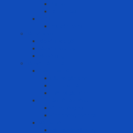
Phin lọc
Tấm lọc bụi
PAPR
Phụ kiện PAPR
Bảo vệ khớp
Bảo vệ khớp gối
Bảo vệ khớp tay
Bảo vệ lưng
Bảo vệ mắt - mặt
Khiên che mặt
Đầu nối gắn kính
Kính che mặt
Thiết bị gắn kính
Kính Bảo Hộ Lao Động
Kính chống bụi
Kính chống hóa chất
Mặt nạ hàn
Mặt nạ hàn cầm tay