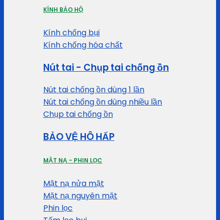
KÍNH BẢO HỘ
Kính chống bụi
Kính chống hóa chất
Nút tai - Chụp tai chống ồn
Nút tai chống ồn dùng 1 lần
Nút tai chống ồn dùng nhiều lần
Chụp tai chống ồn
BẢO VỆ HÔ HẤP
MẶT NẠ - PHIN LỌC
Mặt nạ nửa mặt
Mặt nạ nguyên mặt
Phin lọc