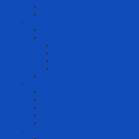
Quần áo chống tia hồ quang điện
Quần áo khác
Quy trình Lockout Tagout
Bộ LOTO kit
Khóa an toàn
Khóa CB điện
Khóa Loto khác
Khóa van
Ổ khóa Loto
Thẻ cảnh báo
Sản phẩm may mặc
Áo blouse
Áo mưa
Quần áo đồng phục
Quần áo thủy sản
Tạp dề
Sản phẩm y tế
Găng tay y tế