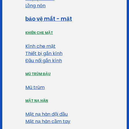
Lồng nón
bảo vệ mắt - mặt
KHIÊN CHE MẶT
Kính che mặt
Thiết bị gắn kính
Đầu nối gắn kính
MŨ TRÙM ĐẦU
Mũ trùm
MẶT NẠ HÀN
Mặt nạ hàn đội đầu
Mặt nạ hàn cầm tay