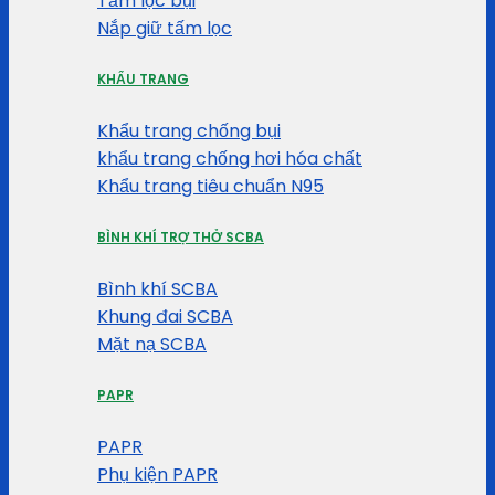
Tấm lọc bụi
Nắp giữ tấm lọc
KHẨU TRANG
Khẩu trang chống bụi
khẩu trang chống hơi hóa chất
Khẩu trang tiêu chuẩn N95
BÌNH KHÍ TRỢ THỞ SCBA
Bình khí SCBA
Khung đai SCBA
Mặt nạ SCBA
PAPR
PAPR
Phụ kiện PAPR