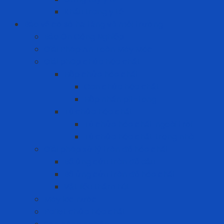
Khẩu trang y tế
Bảo vệ cơ sở hạ tầng và môi trường
Bảo Ôn Công Nghiệp
Giải Pháp An Toàn Máy Móc
Giải pháp chứa hóa chất
Hộp chứa hóa chất
Can chứa hóa chất
Hộp nhấn pit-tong
Tủ chứa hóa chất
Tủ chứa hóa chất ngoài trời
Tủ chứa hóa chất trong nhà
Giải pháp xử lý tràn đổ hóa chất
Bộ ứng cứu tràn đổ dầu
Bộ ứng cứu tràn đổ hóa chất
Vật liệu thấm hút
Máy lọc nước
Pallet chứa hóa chất