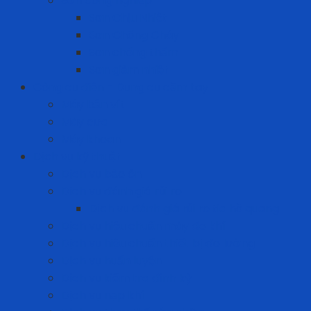
Sơn công nghiệp
Sơn Chịu Nhiệt
Sơn Chống Cháy
Sơn chống thấm
Sơn giảm nhiệt
Công cụ điện - Dụng cụ cầm tay
Máy bắn vít
Máy cưa
Máy khoan
Dịch vụ kỹ thuật
Dịch vụ bảo ôn
Dịch vụ đánh giá rủi ro
Dịch vụ đánh giá rủi ro tia hồ quang
Dịch vụ hiệu chuẩn máy đo khí
Dịch vụ hiệu chuẩn thiết bị đo lường
Dịch vụ huấn luyện
Dịch vụ kiểm tra định kỳ
Dịch vụ nạp khí