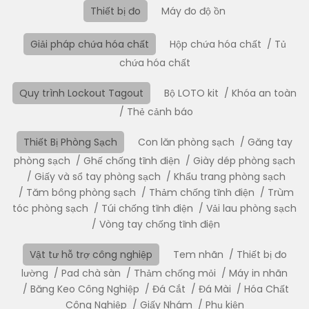
Thiết bị đo
Máy đo độ ồn
Giải pháp chứa hóa chất
Hộp chứa hóa chất
Tủ
chứa hóa chất
Quy trình Lockout Tagout
Bộ LOTO kit
Khóa an toàn
Thẻ cảnh báo
Thiết Bị Phòng Sạch
Con lăn phòng sạch
Găng tay
phòng sạch
Ghế chống tĩnh điện
Giày dép phòng sạch
Giấy và sổ tay phòng sạch
Khẩu trang phòng sạch
Tăm bông phòng sạch
Thảm chống tĩnh điện
Trùm
tóc phòng sạch
Túi chống tĩnh điện
Vải lau phòng sạch
Vòng tay chống tĩnh điện
Vật tư hỗ trợ công nghiệp
Tem nhãn
Thiết bị đo
lường
Pad chà sàn
Thảm chống mỏi
Máy in nhãn
Băng Keo Công Nghiệp
Đá Cắt
Đá Mài
Hóa Chất
Công Nghiệp
Giấy Nhám
Phụ kiện