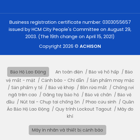
Business registration certificate number: 0303055657
issued by HCM City People's Committee on August 29,
2003. (The 19th change on April 15, 2021)
Copyright 2026 ©
ACHISON
Bảo Hộ Lao Động
An toàn điện
Bảo vệ hô hấp
Bảo
vệ mắt - mặt
Cảnh báo - Chỉ dẫn
Sản phẩm may mặc
Sản phẩm y tế
Bảo vệ khớp
Bồn rửa mắt
Chống rơi
ngã trên cao
Găng tay bảo hộ
Bảo vệ chân
Bảo vệ
đầu
Nút tai - Chụp tai chống ồn
Phao cứu sinh
Quần
Áo Bảo Hộ Lao Động
Quy trình Lockout Tagout
Máy đo
khí
Máy in nhãn và thiết bị cảnh báo