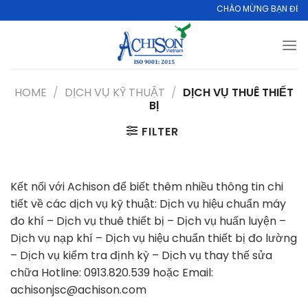
Skip
CHÀO MỪNG BẠN ĐẾN VỚ
to
content
HOME
/
DỊCH VỤ KỸ THUẬT
/
DỊCH VỤ THUÊ THIẾT
BỊ
FILTER
Kết nối với Achison để biết thêm nhiều thông tin chi
tiết về các dịch vụ kỹ thuật: Dịch vụ hiệu chuẩn máy
đo khí – Dịch vụ thuê thiết bị – Dịch vụ huấn luyện –
Dịch vụ nạp khí – Dịch vụ hiệu chuẩn thiết bị đo lường
– Dịch vụ kiểm tra định kỳ – Dịch vụ thay thế sửa
chữa Hotline: 0913.820.539 hoặc Email:
achisonjsc@achison.com