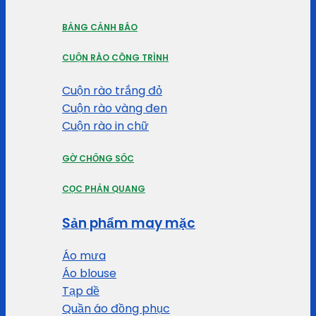
BẢNG CẢNH BÁO
CUỘN RÀO CÔNG TRÌNH
Cuộn rào trắng đỏ
Cuộn rào vàng đen
Cuộn rào in chữ
GỜ CHỐNG SỐC
CỌC PHẢN QUANG
Sản phẩm may mặc
Áo mưa
Áo blouse
Tạp dề
Quần áo đồng phục