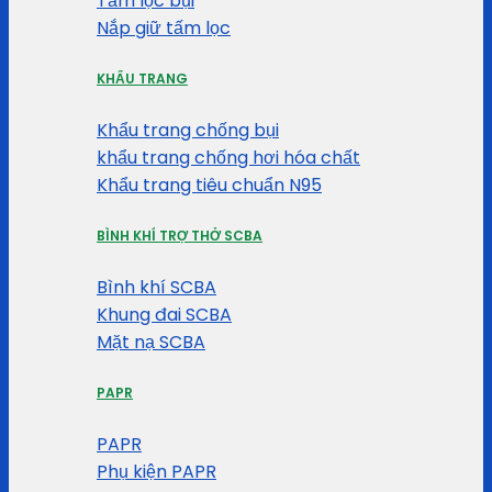
Tấm lọc bụi
Nắp giữ tấm lọc
KHẨU TRANG
Khẩu trang chống bụi
khẩu trang chống hơi hóa chất
Khẩu trang tiêu chuẩn N95
BÌNH KHÍ TRỢ THỞ SCBA
Bình khí SCBA
Khung đai SCBA
Mặt nạ SCBA
PAPR
PAPR
Phụ kiện PAPR