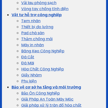
Vải lau phòng sạch
Vòng tay chống tĩnh điện
Vật tư hỗ trợ công nghiệp
Tem nhãn
Thiết bị đo lường
Pad chà sàn
Thảm chống mỏi
Máy in nhãn
Băng Keo Công Nghiệp
Đá Cắt
Đá Mài
Hóa Chất Công Nghiệp
Giấy Nhám
Phụ kiện
Bảo vệ cơ sở hạ tầng và môi trường
Bảo Ôn Công Nghiệp
Giải Pháp An Toàn Máy Móc
Giải pháp xử lý tràn đổ hóa chất