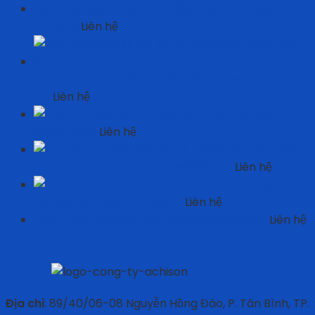
Điểm neo gắn mặt bích bằng thép không gỉ
KStrong
Liên hệ
Nút tai chống ồn 3M Ear Fit 328-1001 dùng nhiều
lần
Liên hệ
Dung Dịch Hóa Chất 3M
Novec 7100
Liên hệ
Dây đai an
toàn toàn thân KStrong AFH300404
Liên hệ
Giày bảo
hộ cao cổ Cheetah 2286HS
Liên hệ
Máy Phát Hiện Đơn Khí DRAGER PAC 6500
Liên hệ
Địa chỉ
: 89/40/06-08 Nguyễn Hồng Đào, P. Tân Bình, TP.