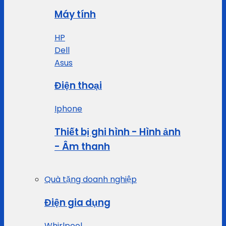
Máy tính
HP
Dell
Asus
Điện thoại
Iphone
Thiết bị ghi hình - Hình ảnh
- Âm thanh
Quà tặng doanh nghiệp
Điện gia dụng
Whirlpool