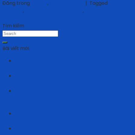
Đăng trong
Tin tức
,
Kiến Thức Hay
|
Tagged
bảo hộ
lao động
,
bảo hộ lao động gần đây
,
đồ bảo hộ lao động
2
Comments
Tìm kiếm
Bài viết mới
Achison – Đơn Vị Thi Công Hệ Thống Đây Cứu Sinh
Trên Mái Hàng Đầu Việt Nam
Achison Ghi Dấu Ấn Mạnh Mẽ Tại Triển Lãm VHF
2026
Achison Vinh Dự Nhận Giải Thưởng Nhà Phân Phối
Xuất Sắc Nhất 6 Tháng Đầu Năm 2026 Của
Kstrong
Cách Phân Biệt Giày Bảo Hộ Safety Jogger Chính
Hãng Và Hàng Giả
Achison Đồng Hành Cùng 3M Và Safety Jogger Tại