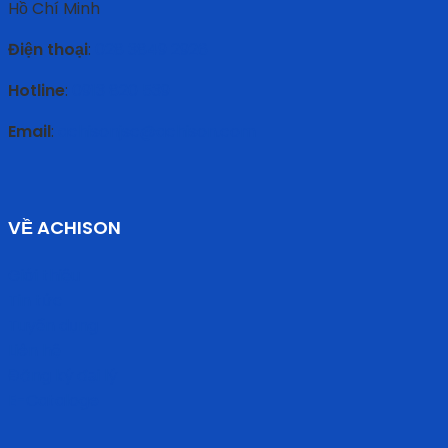
Hồ Chí Minh
Điện thoại
:
028 3849 2926
Hotline
:
0913 820 539
Email
:
achisonjsc@achison.com
VỀ ACHISON
Giới thiệu
Tin tức
Tuyển dụng
Liên hệ
Đăng ký đại lý
E-Cataloge