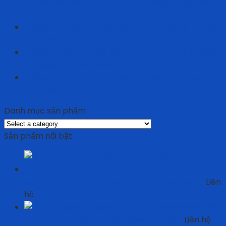
Triển Lãm VHF 2026: Kiến Tạo Tương Lai An Toàn
Lao Động
Achison – “Chuyên Gia” Đào Tạo Và Cập Nhật Kiến
Thức PPE #1 Tại Việt Nam
Achison x TDTU – Kết Nối Tri Thức, Dẫn Lối Tương
Lai Ngành Bảo Hộ Lao Động
Achison – Đơn Vị Triển Khai Fit Test Hàng Đầu Tại
Việt Nam
Danh mục sản phẩm
Sản phẩm nổi bật
Găng tay chống cắt Ansell 80-600 ActivArmr
Liên
hệ
Khẩu
trang chống bụi cao cấp Lakeland M100
Liên hệ