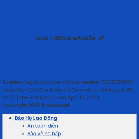
KÊNH THƯƠNG MẠI ĐIỆN TỬ
Business registration certificate number: 0303055657
issued by HCM City People's Committee on August 29,
2003. (The 19th change on April 15, 2021)
Copyright 2026 ©
ACHISON
Bảo Hộ Lao Động
An toàn điện
Bảo vệ hô hấp