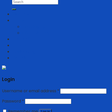
Search
for:
Về Achison
Tin tức
Tin Công Ty
Kiến Thức Hay
Xuất Khẩu
E-CATALOGUE
Tuyển dụng
Liên hệ
Login
Username or email address
*
Password
*
Remember me
Log in