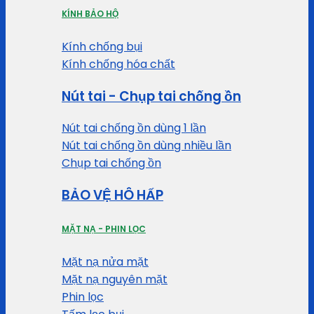
KÍNH BẢO HỘ
Kính chống bụi
Kính chống hóa chất
Nút tai - Chụp tai chống ồn
Nút tai chống ồn dùng 1 lần
Nút tai chống ồn dùng nhiều lần
Chụp tai chống ồn
BẢO VỆ HÔ HẤP
MẶT NẠ - PHIN LỌC
Mặt nạ nửa mặt
Mặt nạ nguyên mặt
Phin lọc