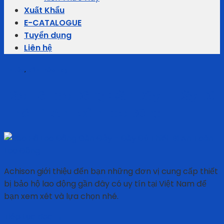
Xuất Khẩu
E-CATALOGUE
Tuyển dụng
Liên hệ
Tin tức
,
Kiến Thức Hay
Bảo Hộ Lao Động Gần Đây – Đầy Đủ
Thiết Bị An Toàn Lao Động
Achison giới thiệu đến bạn những đơn vị cung cấp thiết
bị bảo hộ lao động gần đây có uy tín tại Việt Nam để
bạn xem xét và lựa chọn nhé.
Tiếp tục đọc
→