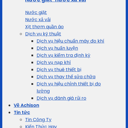
Nước giặt
Nước xả vải
Xịt thơm quần áo
Dịch vụ kỹ thuật
Dịch vụ hiệu chuẩn máy đo khí
Dịch vụ huấn luyện
Dịch vụ kiểm tra định kỳ
Dịch vụ nạp khí
Dịch vụ thuê thiết bị
Dịch vụ thay thế sửa chữa
Dịch vụ hiệu chỉnh thiết bị đo
lường
Dịch vụ đánh giá rủi ro
Về Achison
Tin tức
Tin Công Ty
Kiến Thức Hay