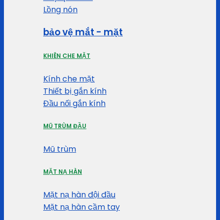
Lồng nón
bảo vệ mắt - mặt
KHIÊN CHE MẶT
Kính che mặt
Thiết bị gắn kính
Đầu nối gắn kính
MŨ TRÙM ĐẦU
Mũ trùm
MẶT NẠ HÀN
Mặt nạ hàn đội đầu
Mặt nạ hàn cầm tay