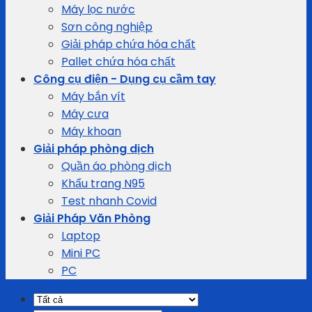
Máy lọc nước
Sơn công nghiệp
Giải pháp chứa hóa chất
Pallet chứa hóa chất
Công cụ điện - Dụng cụ cầm tay
Máy bắn vít
Máy cưa
Máy khoan
Giải pháp phòng dịch
Quần áo phòng dịch
Khẩu trang N95
Test nhanh Covid
Giải Pháp Văn Phòng
Laptop
Mini PC
PC