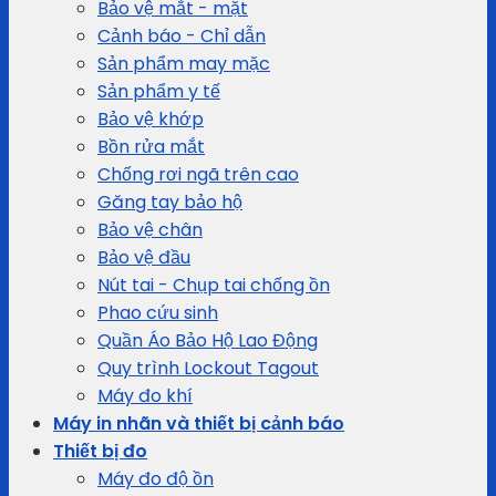
Bảo vệ mắt - mặt
Cảnh báo - Chỉ dẫn
Sản phẩm may mặc
Sản phẩm y tế
Bảo vệ khớp
Bồn rửa mắt
Chống rơi ngã trên cao
Găng tay bảo hộ
Bảo vệ chân
Bảo vệ đầu
Nút tai - Chụp tai chống ồn
Phao cứu sinh
Quần Áo Bảo Hộ Lao Động
Quy trình Lockout Tagout
Máy đo khí
Máy in nhãn và thiết bị cảnh báo
Thiết bị đo
Máy đo độ ồn