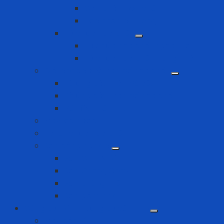
Can chứa hóa chất
Hộp nhấn pit-tong
Tủ chứa hóa chất
Tủ chứa hóa chất ngoài trời
Tủ chứa hóa chất trong nhà
Giải pháp xử lý tràn đổ hóa chất
Bộ ứng cứu tràn đổ dầu
Bộ ứng cứu tràn đổ hóa chất
Vật liệu thấm hút
Máy lọc nước
Pallet chứa hóa chất
Sơn công nghiệp
Sơn Chịu Nhiệt
Sơn Chống Cháy
Sơn chống thấm
Sơn giảm nhiệt
Công cụ điện - Dụng cụ cầm tay
Máy bắn vít