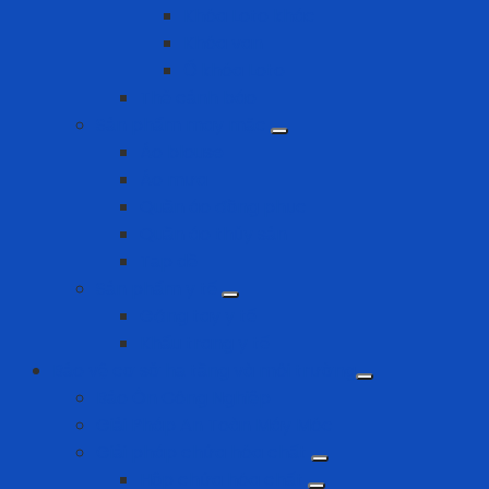
Khóa Loto khác
Khóa van
Ổ khóa Loto
Thẻ cảnh báo
Sản phẩm may mặc
Áo blouse
Áo mưa
Quần áo đồng phục
Quần áo thủy sản
Tạp dề
Sản phẩm y tế
Găng tay y tế
Khẩu trang y tế
Bảo vệ cơ sở hạ tầng và môi trường
Bảo Ôn Công Nghiệp
Giải Pháp An Toàn Máy Móc
Giải pháp chứa hóa chất
Hộp chứa hóa chất