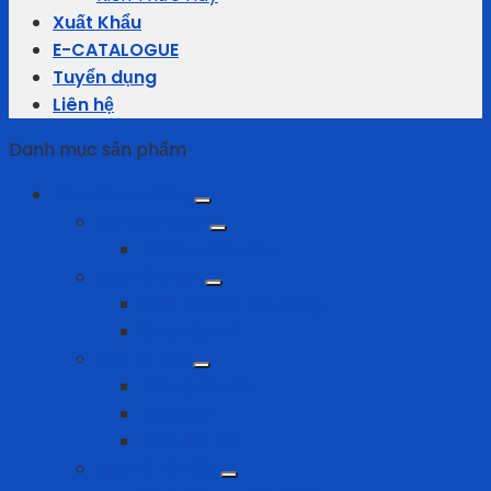
Xuất Khẩu
E-CATALOGUE
Tuyển dụng
Liên hệ
Danh mục sản phẩm
Bảo Hộ Lao Động
An toàn điện
Thảm cách điện
Bảo vệ chân
Giày Bảo Hộ Lao Động
Ủng bảo hộ
Bảo vệ đầu
Dây quai nón
Lồng nón
Nón Bảo Hộ
Bảo vệ hô hấp