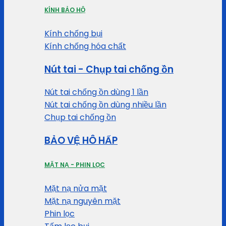
KÍNH BẢO HỘ
Kính chống bụi
Kính chống hóa chất
Nút tai - Chụp tai chống ồn
Nút tai chống ồn dùng 1 lần
Nút tai chống ồn dùng nhiều lần
Chụp tai chống ồn
BẢO VỆ HÔ HẤP
MẶT NẠ - PHIN LỌC
Mặt nạ nửa mặt
Mặt nạ nguyên mặt
Phin lọc