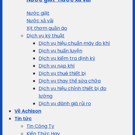
Nước giặt
Nước xả vải
Xịt thơm quần áo
Dịch vụ kỹ thuật
Dịch vụ hiệu chuẩn máy đo khí
Dịch vụ huấn luyện
Dịch vụ kiểm tra định kỳ
Dịch vụ nạp khí
Dịch vụ thuê thiết bị
Dịch vụ thay thế sửa chữa
Dịch vụ hiệu chỉnh thiết bị đo
lường
Dịch vụ đánh giá rủi ro
Về Achison
Tin tức
Tin Công Ty
Kiến Thức Hay