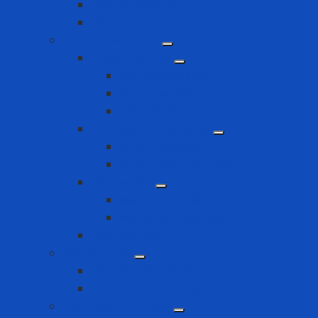
Bảo vệ khớp tay
Bảo vệ lưng
Bảo vệ mắt - mặt
Khiên che mặt
Đầu nối gắn kính
Kính che mặt
Thiết bị gắn kính
Kính Bảo Hộ Lao Động
Kính chống bụi
Kính chống hóa chất
Mặt nạ hàn
Mặt nạ hàn cầm tay
Mặt nạ hàn đội đầu
Mũ trùm đầu
Bồn rửa mắt
Bồn rửa mắt cố định
Bồn rửa mắt di dộng
Cảnh báo - Chỉ dẫn