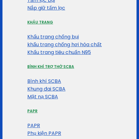
Tấm lọc bụi
Nắp giữ tấm lọc
KHẨU TRANG
Khẩu trang chống bụi
khẩu trang chống hơi hóa chất
Khẩu trang tiêu chuẩn N95
BÌNH KHÍ TRỢ THỞ SCBA
Bình khí SCBA
Khung đai SCBA
Mặt nạ SCBA
PAPR
PAPR
Phụ kiện PAPR