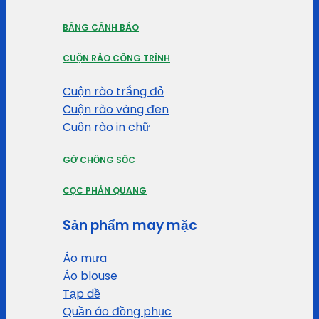
BẢNG CẢNH BÁO
CUỘN RÀO CÔNG TRÌNH
Cuộn rào trắng đỏ
Cuộn rào vàng đen
Cuộn rào in chữ
GỜ CHỐNG SỐC
CỌC PHẢN QUANG
Sản phẩm may mặc
Áo mưa
Áo blouse
Tạp dề
Quần áo đồng phục