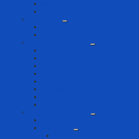
Nút tai chống ồn dùng 1 lần
Nút tai chống ồn dùng nhiều lần
Phao cứu sinh
Áo phao
Phao cứu sinh tròn
Quần Áo Bảo Hộ Lao Động
Áo phản quang
Phụ kiện bảo hộ
Quần áo chịu nhiệt
Quần áo chống bụi
Quần áo chống hóa chất
Quần áo chống lạnh
Quần áo chống tia hồ quang điện
Quần áo khác
Quy trình Lockout Tagout
Bộ LOTO kit
Khóa an toàn
Khóa CB điện