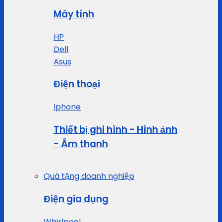
Máy tính
HP
Dell
Asus
Điện thoại
Iphone
Thiết bị ghi hình - Hình ảnh
- Âm thanh
Quà tặng doanh nghiệp
Điện gia dụng
Whirlpool