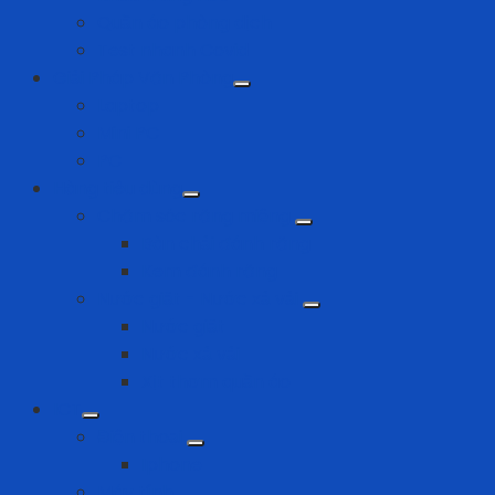
Quần áo phòng dịch
Test nhanh Covid
Giải Pháp Văn Phòng
Laptop
Mini PC
PC
Hàng tiêu dùng
Chăm sóc răng miệng
Bàn chải đánh răng
Kem đánh răng
Nước giặt - Nước xả vải
Nước giặt
Nước xả vải
Xịt thơm quần áo
ICT
Điện thoại
Iphone
Máy tính