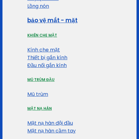
Lồng nón
bảo vệ mắt - mặt
KHIÊN CHE MẶT
Kính che mặt
Thiết bị gắn kính
Đầu nối gắn kính
MŨ TRÙM ĐẦU
Mũ trùm
MẶT NẠ HÀN
Mặt nạ hàn đội đầu
Mặt nạ hàn cầm tay