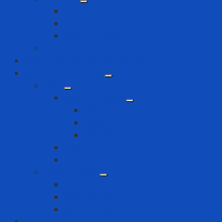
Dell
HP
Máy tính Asus
Thiết bị ghi hình - hình ảnh - âm thanh
Máy in nhãn và thiết bị cảnh báo
MRO - NĂNG LƯỢNG
MRO
Bao bì đóng gói
Màng co
Màng FE
Máy đóng thùng
Pallet
Thùng Carton
NĂNG LƯỢNG
Than đá
Viên nén gỗ
Viên nén trấu
Phòng cháy chữa cháy - cứu hộ