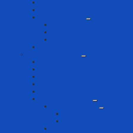
Bảng cảnh báo
Cọc phản quang
Cuộn rào công trình
Cuộn rào in chữ
Cuộn rào trắng đỏ
Cuộn rào vàng đen
Gờ chống sốc
Chống rơi ngã trên cao
Cổng an toàn
Cuộn cáp chống rơi ngã tự rút
Dây đai an toàn toàn thân
Dây kết nối
Điểm neo
Hệ Thống Dây Cứu Sinh
Dây cứu sinh cố định
Dây cứu sinh chiều dọc
Dây cứu sinh phương ngang
Dây cứu sinh tạm thời