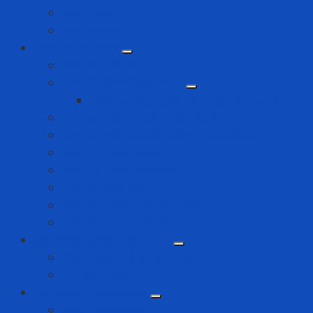
Máy cưa
Máy khoan
Dịch vụ kỹ thuật
Dịch vụ bảo ôn
Dịch vụ đánh giá rủi ro
Dịch vụ đánh giá rủi ro tia hồ quang
Dịch vụ hiệu chuẩn máy đo khí
Dịch vụ hiệu chuẩn thiết bị đo lường
Dịch vụ huấn luyện
Dịch vụ kiểm tra định kỳ
Dịch vụ nạp khí
Dịch vụ thay thế sửa chữa
Dịch vụ thuê thiết bị
Giải Pháp Chăm Sóc Ô Tô
Phim Cách Nhiệt Ô Tô 3M
PPF Ô Tô 3M
Giải pháp phòng dịch
Khẩu trang N95