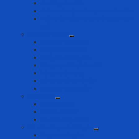
Hệ thống rào chắn
Thiết bị cứu hộ – cứu nạn – thoát hiểm
Thiết bị làm việc trong không gian hạn
chế
Găng tay bảo hộ
Găng tay cách điện
Găng tay chịu nhiệt
Găng Tay Chống Cắt
Găng tay chống hóa chất
Găng tay đa dụng
Găng tay dùng một lần
Găng tay thực phẩm
Máy đo khí
Máy đo đa khí
Máy đo đơn khí
Phụ kiện máy đo khí
Nút tai - Chụp tai chống ồn
Chụp tai chống ồn