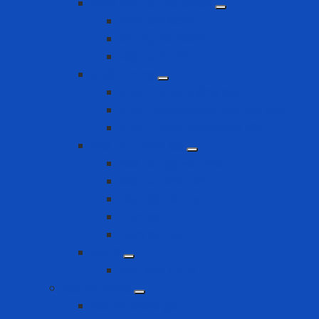
Bình khí trợ thở SCBA
Bình khí SCBA
Khung đai SCBA
Mặt nạ SCBA
Khẩu Trang
Khẩu trang chống bụi
khẩu trang chống hơi hóa chất
Khẩu trang tiêu chuẩn N95
Mặt nạ - Phin lọc
Mặt nạ nguyên mặt
Mặt nạ nửa mặt
Nắp giữ tấm lọc
Phin lọc
Tấm lọc bụi
PAPR
Phụ kiện PAPR
Bảo vệ khớp
Bảo vệ khớp gối