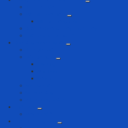
Bình cứu hỏa
Mặt nạ thoát hiểm
Mặt nạ chống khói
Quần áo phòng cháy chữa cháy
Thiết bị ứng cứu sự cố
Quà tặng doanh nghiệp
Bình giữ nhiệt
Điện gia dụng
Joyoung
Whirlpool
Xiaomi
Nón bảo hiểm
Set quà tặng
Văn phòng phẩm
Thiết bị đo
Máy đo độ ồn
Thiết Bị Phòng Sạch