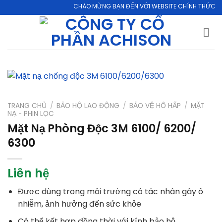
Skip
CHÀO MỪNG BẠN ĐẾN VỚI WEBSITE CHÍNH THỨC CỦA CÔNG T
to
content
TRANG CHỦ
/
BẢO HỘ LAO ĐỘNG
/
BẢO VỆ HÔ HẤP
/
MẶT
NẠ - PHIN LỌC
Mặt Nạ Phòng Độc 3M 6100/ 6200/
6300
Liên hệ
Được dùng trong môi trường có tác nhân gây ô
nhiễm, ảnh hưởng đến sức khỏe
Có thể kết hợp đồng thời với kính bảo hộ