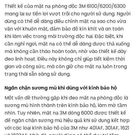
Thiết kế của mặt nạ phòng độc 3M 6100/6200/6300
mang lại sự tiện lợi vượt trội cho người sử dụng. Người
dùng có thể dễ dàng điều chỉnh mặt nạ sao cho vừa
vặn với khuôn mặt, đảm bảo độ kín khít và an toàn
khi làm việc trong môi trường độc hại. Đặc biệt, khi
cần nghỉ ngơi, mặt nạ có thể dễ dàng được thả xuống
mà không cần tháo hoàn toàn, nhờ vào thiết kế dây
đeo linh hoạt. Điều này không chỉ giúp tiết kiệm thời
gian và công sức, mà còn giữ cho mặt nạ luôn trong
trạng thái sẵn sàng sử dụng.
Ngăn chặn sương mù khi dùng với kính bảo hộ
Một vấn đề thường gặp khi đeo mặt nạ phòng độc là
sương mù hình thành trên kính bảo hộ, làm mờ tầm
nhìn. Tuy nhiên, mặt nạ 3M dòng 6000 được thiết kế
để ngăn chặn sương mù hiệu quả khi sử dụng kết hợp
với các loại kính bảo hộ của 3M như 401AF, 301AF, 1621