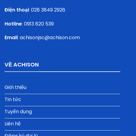
Điện thoại
:
028 3849 2926
Hotline
:
0913 820 539
Email
:
achisonjsc@achison.com
VỀ ACHISON
Giới thiệu
Tin tức
Tuyển dụng
Liên hệ
Đăng ký đại lý