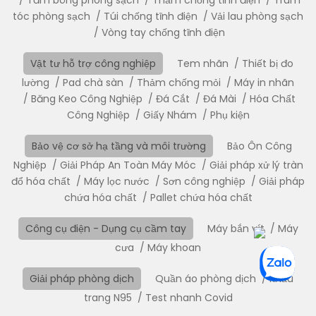
tóc phòng sạch
Túi chống tĩnh điện
Vải lau phòng sạch
Vòng tay chống tĩnh điện
Vật tư hỗ trợ công nghiệp
Tem nhãn
Thiết bị đo
lường
Pad chà sàn
Thảm chống mỏi
Máy in nhãn
Băng Keo Công Nghiệp
Đá Cắt
Đá Mài
Hóa Chất
Công Nghiệp
Giấy Nhám
Phụ kiện
Bảo vệ cơ sở hạ tầng và môi trường
Bảo Ôn Công
Nghiệp
Giải Pháp An Toàn Máy Móc
Giải pháp xử lý tràn
đổ hóa chất
Máy lọc nước
Sơn công nghiệp
Giải pháp
chứa hóa chất
Pallet chứa hóa chất
Công cụ điện - Dụng cụ cầm tay
Máy bắn vít
Máy
cưa
Máy khoan
Giải pháp phòng dịch
Quần áo phòng dịch
Khẩu
trang N95
Test nhanh Covid