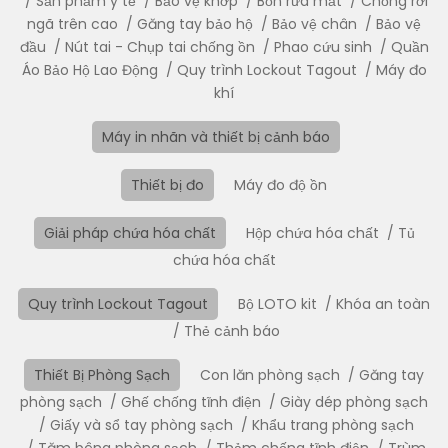
Sản phẩm y tế
Bảo vệ khớp
Bồn rửa mắt
Chống rơi
ngã trên cao
Găng tay bảo hộ
Bảo vệ chân
Bảo vệ
đầu
Nút tai - Chụp tai chống ồn
Phao cứu sinh
Quần
Áo Bảo Hộ Lao Động
Quy trình Lockout Tagout
Máy đo
khí
Máy in nhãn và thiết bị cảnh báo
Thiết bị đo
Máy đo độ ồn
Giải pháp chứa hóa chất
Hộp chứa hóa chất
Tủ
chứa hóa chất
Quy trình Lockout Tagout
Bộ LOTO kit
Khóa an toàn
Thẻ cảnh báo
Thiết Bị Phòng Sạch
Con lăn phòng sạch
Găng tay
phòng sạch
Ghế chống tĩnh điện
Giày dép phòng sạch
Giấy và sổ tay phòng sạch
Khẩu trang phòng sạch
Tăm bông phòng sạch
Thảm chống tĩnh điện
Trùm