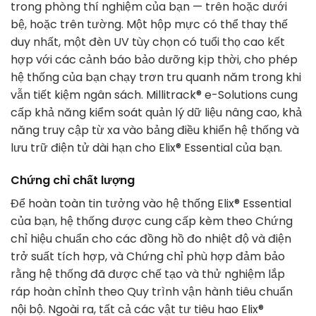
trong phòng thí nghiệm của bạn — trên hoặc dưới
bệ, hoặc trên tường. Một hộp mực có thể thay thế
duy nhất, một đèn UV tùy chọn có tuổi thọ cao kết
hợp với các cảnh báo bảo dưỡng kịp thời, cho phép
hệ thống của bạn chạy trơn tru quanh năm trong khi
vẫn tiết kiệm ngân sách. Millitrack® e-Solutions cung
cấp khả năng kiểm soát quản lý dữ liệu nâng cao, khả
năng truy cập từ xa vào bảng điều khiển hệ thống và
lưu trữ điện tử dài hạn cho Elix® Essential của bạn.
Chứng chỉ chất lượng
Để hoàn toàn tin tưởng vào hệ thống Elix® Essential
của bạn, hệ thống được cung cấp kèm theo Chứng
chỉ hiệu chuẩn cho các đồng hồ đo nhiệt độ và điện
trở suất tích hợp, và Chứng chỉ phù hợp đảm bảo
rằng hệ thống đã được chế tạo và thử nghiệm lắp
ráp hoàn chỉnh theo Quy trình vận hành tiêu chuẩn
nội bộ. Ngoài ra, tất cả các vật tư tiêu hao Elix®