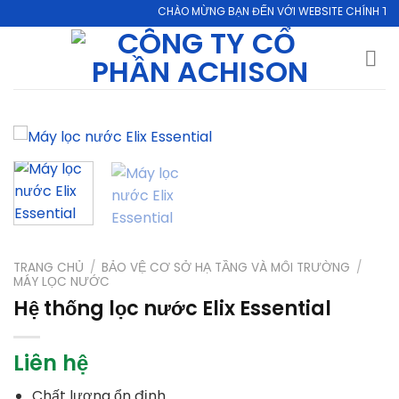
Skip
CHÀO MỪNG BẠN ĐẾN VỚI WEBSITE CHÍNH THỨC CỦ
to
content
TRANG CHỦ
/
BẢO VỆ CƠ SỞ HẠ TẦNG VÀ MÔI TRƯỜNG
/
MÁY LỌC NƯỚC
Hệ thống lọc nước Elix Essential
Liên hệ
Chất lượng ổn định