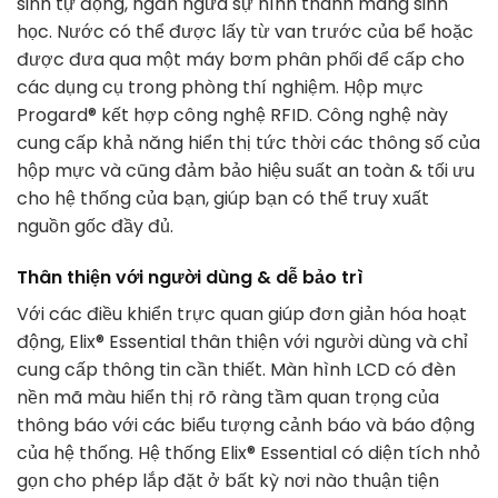
sinh tự động, ngăn ngừa sự hình thành màng sinh
học. Nước có thể được lấy từ van trước của bể hoặc
được đưa qua một máy bơm phân phối để cấp cho
các dụng cụ trong phòng thí nghiệm. Hộp mực
Progard® kết hợp công nghệ RFID. Công nghệ này
cung cấp khả năng hiển thị tức thời các thông số của
hộp mực và cũng đảm bảo hiệu suất an toàn & tối ưu
cho hệ thống của bạn, giúp bạn có thể truy xuất
nguồn gốc đầy đủ.
Thân thiện với người dùng & dễ bảo trì
Với các điều khiển trực quan giúp đơn giản hóa hoạt
động, Elix® Essential thân thiện với người dùng và chỉ
cung cấp thông tin cần thiết. Màn hình LCD có đèn
nền mã màu hiển thị rõ ràng tầm quan trọng của
thông báo với các biểu tượng cảnh báo và báo động
của hệ thống. Hệ thống Elix® Essential có diện tích nhỏ
gọn cho phép lắp đặt ở bất kỳ nơi nào thuận tiện