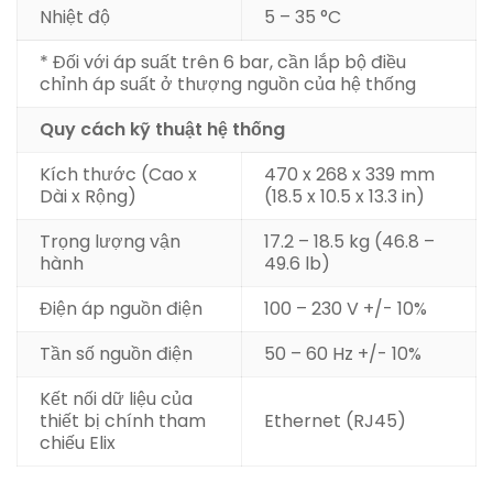
Nhiệt độ
5 – 35 °C
* Đối với áp suất trên 6 bar, cần lắp bộ điều
chỉnh áp suất ở thượng nguồn của hệ thống
Quy cách kỹ thuật hệ thống
Kích thước (Cao x
470 x 268 x 339 mm
Dài x Rộng)
(18.5 x 10.5 x 13.3 in)
Trọng lượng vận
17.2 – 18.5 kg (46.8 –
hành
49.6 lb)
Điện áp nguồn điện
100 – 230 V +/- 10%
Tần số nguồn điện
50 – 60 Hz +/- 10%
Kết nối dữ liệu của
thiết bị chính tham
Ethernet (RJ45)
chiếu Elix