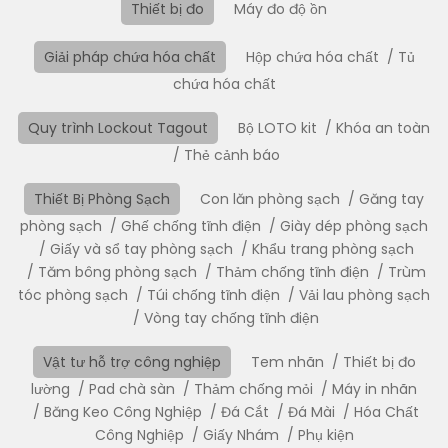
Thiết bị đo
Máy đo độ ồn
Giải pháp chứa hóa chất
Hộp chứa hóa chất
Tủ
chứa hóa chất
Quy trình Lockout Tagout
Bộ LOTO kit
Khóa an toàn
Thẻ cảnh báo
Thiết Bị Phòng Sạch
Con lăn phòng sạch
Găng tay
phòng sạch
Ghế chống tĩnh điện
Giày dép phòng sạch
Giấy và sổ tay phòng sạch
Khẩu trang phòng sạch
Tăm bông phòng sạch
Thảm chống tĩnh điện
Trùm
tóc phòng sạch
Túi chống tĩnh điện
Vải lau phòng sạch
Vòng tay chống tĩnh điện
Vật tư hỗ trợ công nghiệp
Tem nhãn
Thiết bị đo
lường
Pad chà sàn
Thảm chống mỏi
Máy in nhãn
Băng Keo Công Nghiệp
Đá Cắt
Đá Mài
Hóa Chất
Công Nghiệp
Giấy Nhám
Phụ kiện