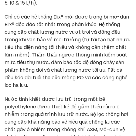
5, 10 & 15 L/h).
Chỉ có các hệ thống Elix® mới được trang bị mô-đun
Elix® độc đáo tốt nhất trong phân khúc. Hệ thống
cung cấp chất lượng nước vượt trội và đồng đều
trong khi vẫn bảo vệ môi trường (tự tái tạo hạt nhựa,
tiêu thụ điện năng tối thiểu và không cần thêm chất
làm mềm). Thẩm thấu ngược thông minh kiểm soát
mức tiêu thụ nước, đảm bảo tốc độ dòng chảy sản
phẩm không đổi và chất lượng nước tối ưu. Tất cả
đều kéo dài tuổi thọ của màng RO và các công nghệ
lọc hạ lưu.
Nước tinh khiết được lưu trữ trong một bể
polyethylene được thiết kế để giảm thiểu rủi ro ô
nhiễm trong quá trình lưu trữ nước. Bộ lọc thông hơi
cung cấp khả năng bảo vệ hiệu quả chống lại các
chất gây ô nhiễm trong không khí. ASM, Mô-đun vệ