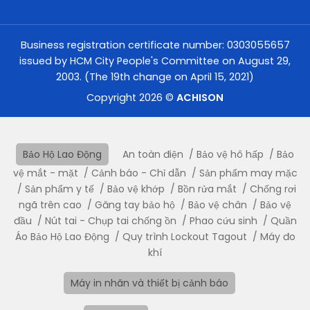
Business registration certificate number: 0303055657
issued by HCM City People's Committee on August 29,
2003. (The 19th change on April 15, 2021)
Copyright 2026 ©
ACHISON
Bảo Hộ Lao Động
An toàn điện
Bảo vệ hô hấp
Bảo
vệ mắt - mặt
Cảnh báo - Chỉ dẫn
Sản phẩm may mặc
Sản phẩm y tế
Bảo vệ khớp
Bồn rửa mắt
Chống rơi
ngã trên cao
Găng tay bảo hộ
Bảo vệ chân
Bảo vệ
đầu
Nút tai - Chụp tai chống ồn
Phao cứu sinh
Quần
Áo Bảo Hộ Lao Động
Quy trình Lockout Tagout
Máy đo
khí
Máy in nhãn và thiết bị cảnh báo