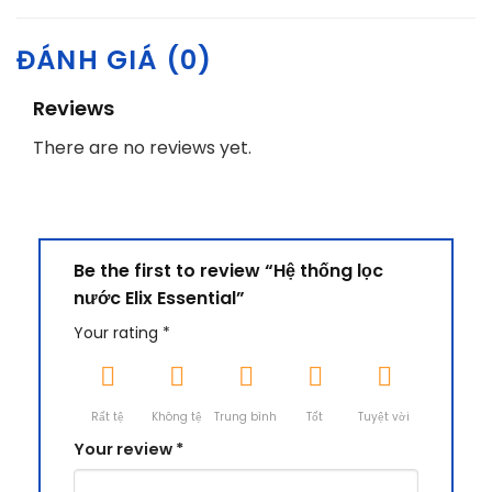
ĐÁNH GIÁ (0)
Reviews
There are no reviews yet.
Be the first to review “Hệ thống lọc
nước Elix Essential”
Your rating
*
Rất tệ
Không tệ
Trung bình
Tốt
Tuyệt vời
Your review
*