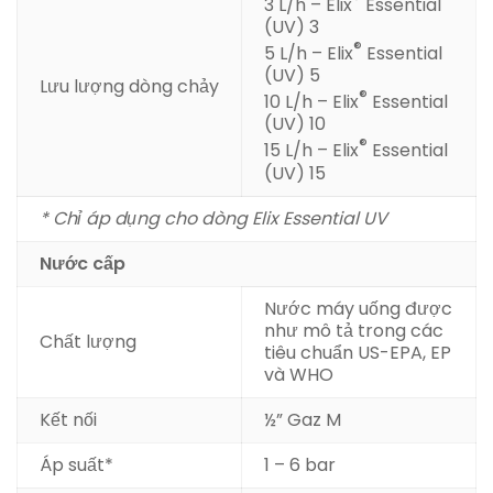
3 L/h – Elix
Essential
(UV) 3
®
5 L/h – Elix
Essential
(UV) 5
Lưu lượng dòng chảy
®
10 L/h – Elix
Essential
(UV) 10
®
15 L/h – Elix
Essential
(UV) 15
* Chỉ áp dụng cho dòng Elix Essential UV
Nước cấp
Nước máy uống được
như mô tả trong các
Chất lượng
tiêu chuẩn US-EPA, EP
và WHO
Kết nối
½” Gaz M
Áp suất*
1 – 6 bar