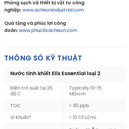
Phòng sạch và thiết bị vật tư công
nghiệp:
www.achisonindustrial.com
Quà tặng và phúc lợi công
đoàn:
www.phucloi.achison.com
THÔNG SỐ KỸ THUẬT
Nước tinh khiết Elix Essential loại 2
Điện trở suất tại 25
Typically 10-15
độ C
MΩ•cm
TOC
< 30 ppb
Vi khuẩn*
< 10 CFU/mL
®