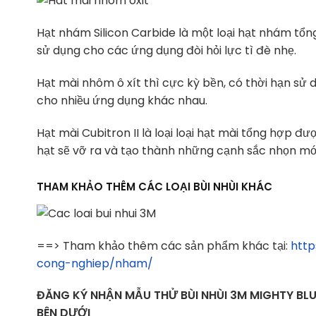
Hạt nhám Silicon Carbide là một loại hạt nhám tổn
sử dụng cho các ứng dụng đòi hỏi lực tì đè nhẹ.
Hạt mài nhôm ô xít thì cực kỳ bền, có thời hạn sư
cho nhiều ứng dụng khác nhau.
Hạt mài Cubitron II là loại loại hạt mài tổng hợp đu
hạt sẽ vỡ ra và tạo thành những cạnh sắc nhọn mớ
THAM KHẢO THÊM CÁC LOẠI BÙI NHÙI KHÁC
==> Tham khảo thêm các sản phẩm khác tại:
htt
cong-nghiep/nham/
ĐĂNG KÝ NHẬN MẪU THỬ BÙI NHÙI 3M MIGHTY BL
BÊN DƯỚI