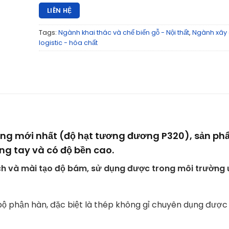
LIÊN HỆ
Tags:
Ngành khai thác và chế biến gỗ - Nội thất
,
Ngành xây
logistic - hóa chất
năng mới nhất (độ hạt tương đương P320), sản ph
ng tay và có độ bền cao.
ch và mài tạo độ bám, sử dụng được trong môi trường 
ộ phận hàn, đặc biệt là thép không gỉ chuyên dụng được