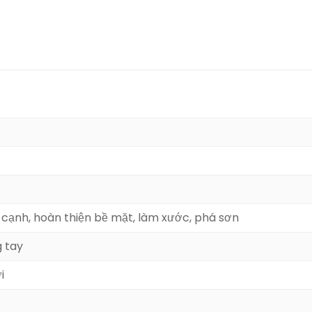
i cạnh
, hoàn thiện bề mặt
, làm xước
, phá sơn
 tay
i