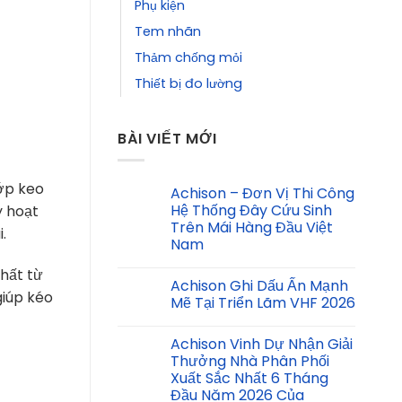
Phụ kiện
Tem nhãn
Thảm chống mỏi
Thiết bị đo lường
BÀI VIẾT MỚI
ớp keo
Achison – Đơn Vị Thi Công
Hệ Thống Đây Cứu Sinh
y hoạt
Trên Mái Hàng Đầu Việt
i.
Nam
hất từ
Achison Ghi Dấu Ấn Mạnh
iúp kéo
Mẽ Tại Triển Lãm VHF 2026
Achison Vinh Dự Nhận Giải
Thưởng Nhà Phân Phối
Xuất Sắc Nhất 6 Tháng
Đầu Năm 2026 Của