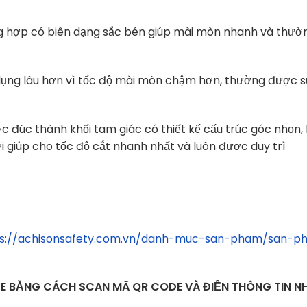
g hợp có biên dạng sắc bén giúp mài mòn nhanh và thườ
̉ dụng lâu hơn vì tốc độ mài mòn chậm hơn, thường được 
̛ợc đúc thành khối tam giác có thiết kế cấu trúc góc nhọn,
i giúp cho tốc độ cắt nhanh nhất và luôn được duy trì
ps://achisonsafety.com.vn/danh-muc-san-pham/san-p
UE BẰNG CÁCH SCAN MÃ QR CODE VÀ ĐIỀN THÔNG TIN 