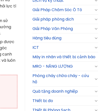
Dịch vụ kỹ thuật
̉i lực tì
Giải Pháp Chăm Sóc Ô Tô
Giải pháp phòng dịch
̣n sử
hường
Giải Pháp Văn Phòng
.
Hàng tiêu dùng
ợp được
ICT
 góc
ng cạnh
Máy in nhãn và thiết bị cảnh báo
 và luôn
MRO - NĂNG LƯỢNG
Phòng cháy chữa cháy - cứu
hộ
Quà tặng doanh nghiệp
Thiết bị đo
Thiết Bị Phòng Sạch