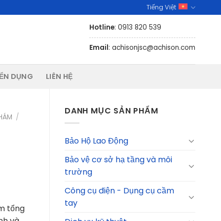
Tiếng Việt
Hotline
: 0913 820 539
Email
: achisonjsc@achison.com
ỂN DỤNG
LIÊN HỆ
DANH MỤC SẢN PHẨM
NHÁM
/
Bảo Hộ Lao Động
Bảo vệ cơ sở hạ tầng và môi
trường
Công cụ điện - Dụng cụ cầm
tay
́m tổng
nh và