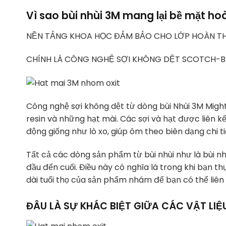
Vì sao bùi nhùi 3M mang lại bề mặt ho
NỀN TẢNG KHOA HỌC ĐẢM BẢO CHO LỚP HOÀN TH
CHÍNH LÀ CÔNG NGHỆ SỢI KHÔNG DỆT SCOTCH-B
Công nghệ sợi không dệt từ dòng bùi Nhùi 3M Migh
resin và những hạt mài. Các sợi và hạt được liên k
động giống như lò xo, giúp ôm theo biên dạng chi tiê
Tất cả các dòng sản phẩm từ bùi nhùi như là bùi nhu
đầu đến cuối. Điều này có nghĩa là trong khi bạn t
dài tuổi thọ của sản phẩm nhám để bạn có thể liên
ĐÂU LÀ SỰ KHÁC BIỆT GIỮA CÁC VẬT LIẸ