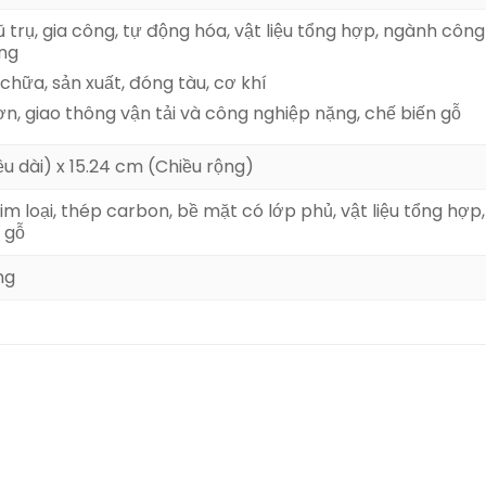
 trụ
, gia công
, tự động hóa
, vật liệu tổng hợp
, ngành công
ung
 chữa
, s
ản xuất
, đóng tàu
, cơ khí
sơn
, giao thông vận tải và công nghiệp nặng
, chế biến gỗ
u dài) x 15.24 cm (Chiều rộng)
m loại
, thép carbon
, bề mặt có lớp phủ
, vật liệu tổng hợp
, gỗ
ng