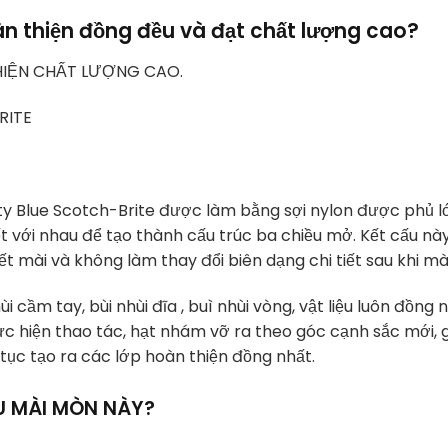
àn thiện đồng đều và đạt chất lượng cao?
IỆN CHẤT LƯỢNG CAO.
RITE
ty Blue Scotch-Brite được làm bằng sợi nylon được phủ l
ết với nhau để tạo thành cấu trúc ba chiều mở. Kết cấu nà
́t mài và không làm thay đổi biên dạng chi tiết sau khi mà
̀i cầm tay, bùi nhùi đĩa , buì nhùi vòng, vật liệu luôn đồng n
hực hiện thao tác, hạt nhám vỡ ra theo góc cạnh sắc mới, g
 tục tạo ra các lớp hoàn thiện đồng nhất.
̂U MÀI MÒN NÀY?