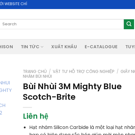
E CHÍNH THỨC CỦA CÔNG TY CỔ PHẦN ACHISON
Search
for:
HISON
TIN TỨC
XUẤT KHẨU
E-CATALOGUE
TUY
TRANG CHỦ
/
VẬT TƯ HỖ TRỢ CÔNG NGHIỆP
/
GIẤY 
NHÁM BÙI NHÙI
Bùi Nhùi 3M Mighty Blue
Scotch-Brite
Liên hệ
Hạt nhám Silicon Carbide là một loại hạt nha
hợp có biên dạng sắc bén giúp mài mòn nha