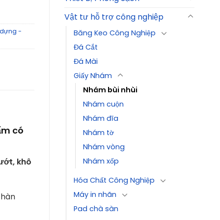
Vật tư hỗ trợ công nghiệp
 dựng -
Băng Keo Công Nghiệp
Đá Cắt
Đá Mài
Giấy Nhám
Nhám bùi nhùi
Nhám cuộn
Nhám đĩa
ẩm có
Nhám tờ
Nhám vòng
Nhám xốp
ướt, khô
Hóa Chất Công Nghiệp
Máy in nhãn
 hàn
Pad chà sàn