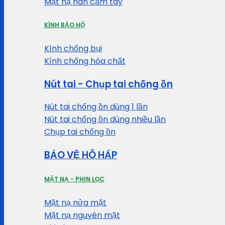
Mặt nạ hàn cầm tay
KÍNH BẢO HỘ
Kính chống bụi
Kính chống hóa chất
Nút tai - Chụp tai chống ồn
Nút tai chống ồn dùng 1 lần
Nút tai chống ồn dùng nhiều lần
Chụp tai chống ồn
BẢO VỆ HÔ HẤP
MẶT NẠ - PHIN LỌC
Mặt nạ nửa mặt
Mặt nạ nguyên mặt