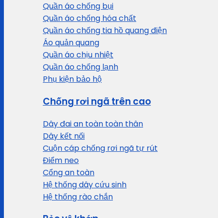
Quần áo chống bụi
Quần áo chống hóa chất
Quần áo chống tia hồ quang điện
Áo quản quang
Quần áo chịu nhiệt
Quần áo chống lạnh
Phụ kiện bảo hộ
Chống rơi ngã trên cao
Dây đai an toàn toàn thân
Dây kết nối
Cuộn cáp chống rơi ngã tự rút
Điểm neo
Cổng an toàn
Hệ thống dây cứu sinh
Hệ thống rào chắn