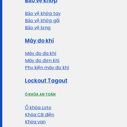
Bảo vệ khớp
Bảo vệ khớp tay
Bảo vệ khớp gối
Bảo vệ lưng
Máy đo khí
Máy đo đa khí
Máy đo đơn khí
Phụ kiện máy đo khí
Lockout Tagout
Ổ KHÓA AN TOÀN
Ổ khóa Loto
Khóa CB điện
Khóa van