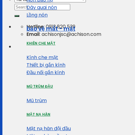
Search
Dây quai nón
for:
Lồng nón
Hotline
: 0913 820 539
bảo vệ mắt - mặt
Email
: achisonjsc@achison.com
KHIÊN CHE MẶT
Kính che mặt
Thiết bị gắn kính
Đầu nối gắn kính
MŨ TRÙM ĐẦU
Mũ trùm
MẶT NẠ HÀN
Mặt nạ hàn đội đầu