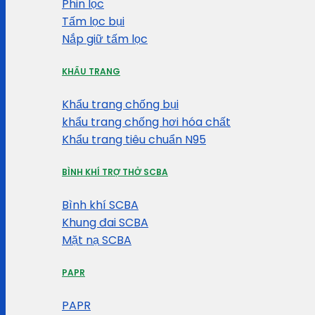
Phin lọc
Tấm lọc bụi
Nắp giữ tấm lọc
KHẨU TRANG
Khẩu trang chống bụi
khẩu trang chống hơi hóa chất
Khẩu trang tiêu chuẩn N95
BÌNH KHÍ TRỢ THỞ SCBA
Bình khí SCBA
Khung đai SCBA
Mặt nạ SCBA
PAPR
PAPR