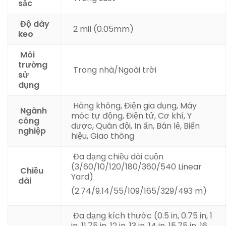
sắc
Độ dày
2 mil (0.05mm)
keo
Môi
trường
Trong nhà/Ngoài trời
sử
dụng
Hàng không, Điện gia dụng, Máy
Ngành
móc tự động, Điện tử, Cơ khí, Y
công
dược, Quân đội, In ấn, Bán lẻ, Biển
nghiệp
hiệu, Giao thông
Đa dạng chiều dài cuộn
(3/60/10/120/180/360/540 Linear
Chiều
Yard)
dài
(2.74/9.14/55/109/165/329/493 m)
Đa dạng kích thước (
0.5 in
, 0.75 in
, 1
in
, 11.75 in
, 12 in
, 13 in
, 14 in
, 15.75 in
, 16