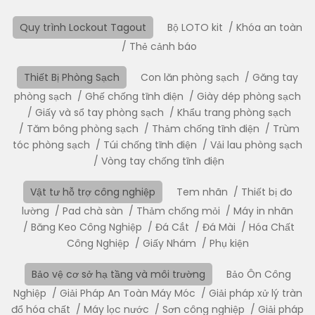
Quy trình Lockout Tagout
Bộ LOTO kit
Khóa an toàn
Thẻ cảnh báo
Thiết Bị Phòng Sạch
Con lăn phòng sạch
Găng tay
phòng sạch
Ghế chống tĩnh điện
Giày dép phòng sạch
Giấy và sổ tay phòng sạch
Khẩu trang phòng sạch
Tăm bông phòng sạch
Thảm chống tĩnh điện
Trùm
tóc phòng sạch
Túi chống tĩnh điện
Vải lau phòng sạch
Vòng tay chống tĩnh điện
Vật tư hỗ trợ công nghiệp
Tem nhãn
Thiết bị đo
lường
Pad chà sàn
Thảm chống mỏi
Máy in nhãn
Băng Keo Công Nghiệp
Đá Cắt
Đá Mài
Hóa Chất
Công Nghiệp
Giấy Nhám
Phụ kiện
Bảo vệ cơ sở hạ tầng và môi trường
Bảo Ôn Công
Nghiệp
Giải Pháp An Toàn Máy Móc
Giải pháp xử lý tràn
đổ hóa chất
Máy lọc nước
Sơn công nghiệp
Giải pháp