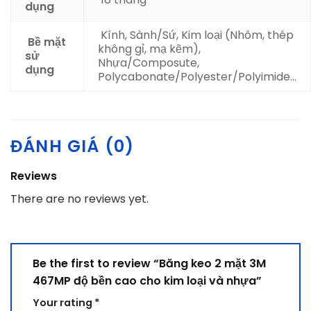
dụng
Kính, Sành/Sứ, Kim loại (Nhôm, thép
Bề mặt
không gỉ, mạ kẽm),
sử
Nhựa/Composute,
dụng
Polycabonate/Polyester/Polyimide…
ĐÁNH GIÁ (0)
Reviews
There are no reviews yet.
Be the first to review “Băng keo 2 mặt 3M
467MP độ bền cao cho kim loại và nhựa”
Your rating
*