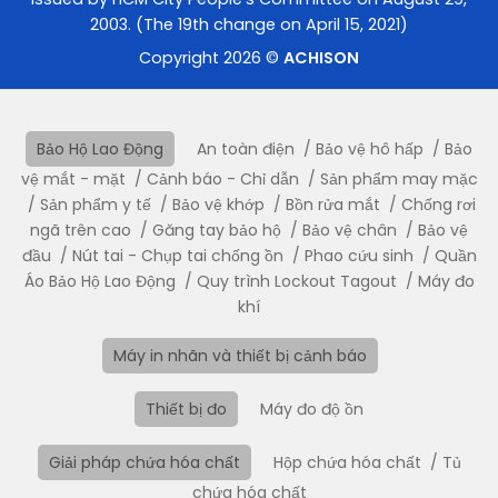
2003. (The 19th change on April 15, 2021)
Copyright 2026 ©
ACHISON
Bảo Hộ Lao Động
An toàn điện
Bảo vệ hô hấp
Bảo
vệ mắt - mặt
Cảnh báo - Chỉ dẫn
Sản phẩm may mặc
Sản phẩm y tế
Bảo vệ khớp
Bồn rửa mắt
Chống rơi
ngã trên cao
Găng tay bảo hộ
Bảo vệ chân
Bảo vệ
đầu
Nút tai - Chụp tai chống ồn
Phao cứu sinh
Quần
Áo Bảo Hộ Lao Động
Quy trình Lockout Tagout
Máy đo
khí
Máy in nhãn và thiết bị cảnh báo
Thiết bị đo
Máy đo độ ồn
Giải pháp chứa hóa chất
Hộp chứa hóa chất
Tủ
chứa hóa chất