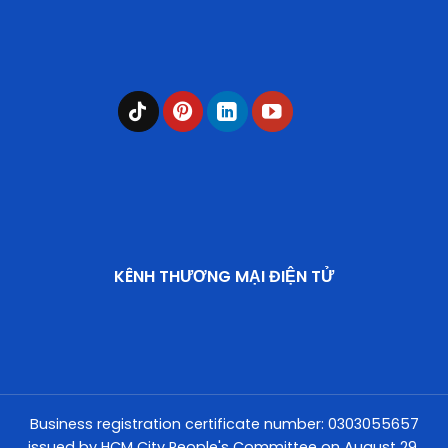
KÊNH THƯƠNG MẠI ĐIỆN TỬ
Business registration certificate number: 0303055657
issued by HCM City People's Committee on August 29,