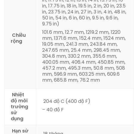
in
, 17.75 in
, 18 in
, 19.5 in
, 2 in
, 20 in
, 23.5
in
, 23.75 in
, 24 in
, 27 in
, 3 in
, 4 in
, 48 in
,
50 in
, 54 in
, 6 in
, 60 in
, 9.5 in
, 9.6 in
,
9.75 in)
101.6 mm
, 12.7 mm
, 1219.2 mm
, 1220
Chiều
mm
, 1371.6 mm
, 152.4 mm
, 1524 mm
,
rộng
19.05 mm
, 241.3 mm
, 243.84 mm
,
247.65 mm
, 25.4 mm
, 298.45 mm
,
304.8 mm
, 330.2 mm
, 355.6 mm
,
400.05 mm
, 406.4 mm
, 450.85 mm
,
457.2 mm
, 495.3 mm
, 50.8 mm
, 508
mm
, 596.9 mm
, 603.25 mm
, 609.6
mm
, 685.8 mm
, 76.2 mm
Nhiệt
độ môi
204 độ C (400 độ F)
trường
– 40 độ F
sử
dụng
Hạn sử
18 tháng