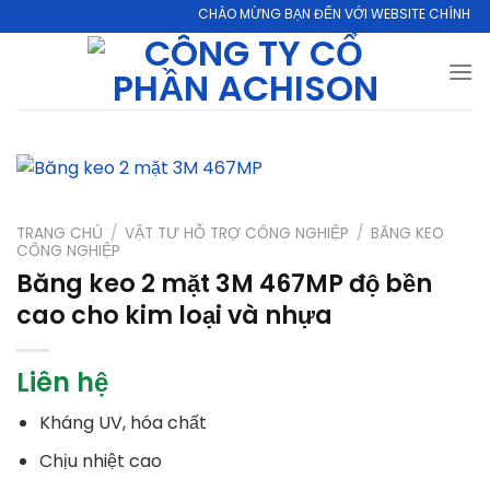
Skip
CHÀO MỪNG BẠN ĐẾN VỚI WEBSITE CHÍNH THỨC C
to
content
TRANG CHỦ
/
VẬT TƯ HỖ TRỢ CÔNG NGHIỆP
/
BĂNG KEO
CÔNG NGHIỆP
Băng keo 2 mặt 3M 467MP độ bền
cao cho kim loại và nhựa
Liên hệ
Kháng UV, hóa chất
Chịu nhiệt cao