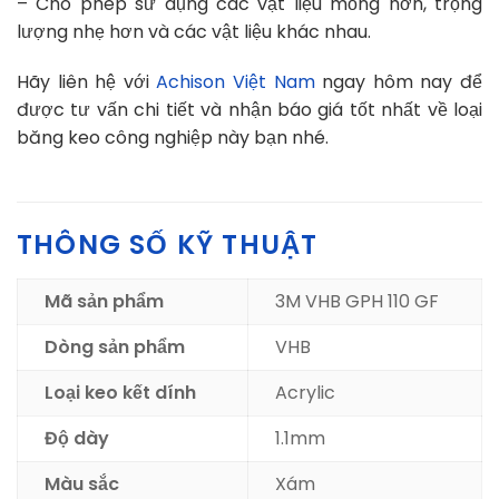
– Cho phép sử dụng các vật liệu mỏng hơn, trọng
lượng nhẹ hơn và các vật liệu khác nhau.
Hãy liên hệ với
Achison Việt Nam
ngay hôm nay để
được tư vấn chi tiết và nhận báo giá tốt nhất về loại
băng keo công nghiệp này bạn nhé.
THÔNG SỐ KỸ THUẬT
Mã sản phẩm
3M VHB GPH 110 GF
Dòng sản phẩm
VHB
Loại keo kết dính
Acrylic
Độ dày
1.1mm
Màu sắc
Xám