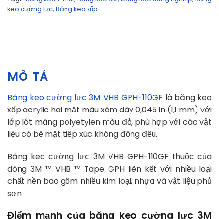
keo cường lực
,
Băng keo xốp
MÔ TẢ
Băng keo cường lực 3M VHB GPH-110GF
là băng keo
xốp acrylic hai mặt màu xám dày 0,045 in (1,1 mm) với
lớp lót màng polyetylen màu đỏ, phù hợp với các vật
liệu có bề mặt tiếp xúc không đồng đều.
Băng keo cường lực 3M VHB GPH-110GF thuộc của
dòng 3M ™ VHB ™ Tape GPH liên kết với nhiều loại
chất nền bao gồm nhiều kim loại, nhựa và vật liệu phủ
sơn.
Điểm mạnh của băng keo cường lực 3M