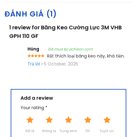
ĐÁNH GIÁ (1)
1 review for
Băng Keo Cường Lực 3M VHB
GPH 110 GF
Hùng
Đã mua tại achison.com
Rất thích loại băng keo này, khá tiện.
Rated
5
Trả lời
•
5 October, 2025
out of 5
Add a review
Your rating
*
Rất tệ
Không tệ
Trung bình
Tốt
Tuyệt vời