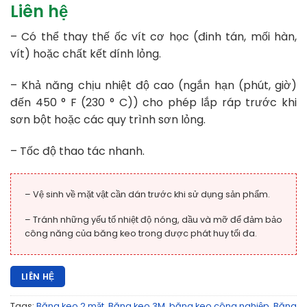
Liên hệ
Rated
1
5.00
out of 5
based on
– Có thể thay thế ốc vít cơ học (đinh tán, mối hàn,
customer
rating
vít) hoặc chất kết dính lỏng.
– Khả năng chịu nhiệt độ cao (ngắn hạn (phút, giờ)
đến 450 ° F (230 ° C)) cho phép lắp ráp trước khi
sơn bột hoặc các quy trình sơn lỏng.
– Tốc độ thao tác nhanh.
– Vệ sinh về mặt vật cần dán trước khi sử dụng sản phẩm.
– Tránh những yếu tố nhiệt độ nóng, dầu và mỡ để đảm bảo
công năng của băng keo trong được phát huy tối đa.
LIÊN HỆ
Tags:
Băng keo 2 mặt
,
Băng keo 3M
,
băng keo công nghiệp
,
Băng