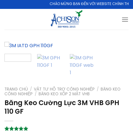
Skip
CHÀO MỪNG BẠN ĐẾN VỚI WEBSITE CHÍNH THỨC CỦA 
to
content
TRANG CHỦ
/
VẬT TƯ HỖ TRỢ CÔNG NGHIỆP
/
BĂNG KEO
CÔNG NGHIỆP
/
BĂNG KEO XỐP 2 MẶT VHB
Băng Keo Cường Lực 3M VHB GPH
110 GF