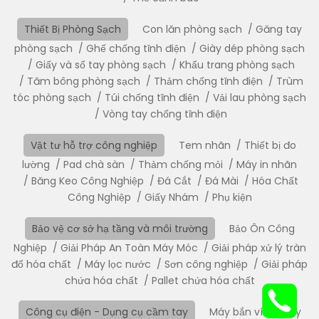
Thiết Bị Phòng Sạch
Con lăn phòng sạch
Găng tay
phòng sạch
Ghế chống tĩnh điện
Giày dép phòng sạch
Giấy và sổ tay phòng sạch
Khẩu trang phòng sạch
Tăm bông phòng sạch
Thảm chống tĩnh điện
Trùm
tóc phòng sạch
Túi chống tĩnh điện
Vải lau phòng sạch
Vòng tay chống tĩnh điện
Vật tư hỗ trợ công nghiệp
Tem nhãn
Thiết bị đo
lường
Pad chà sàn
Thảm chống mỏi
Máy in nhãn
Băng Keo Công Nghiệp
Đá Cắt
Đá Mài
Hóa Chất
Công Nghiệp
Giấy Nhám
Phụ kiện
Bảo vệ cơ sở hạ tầng và môi trường
Bảo Ôn Công
Nghiệp
Giải Pháp An Toàn Máy Móc
Giải pháp xử lý tràn
đổ hóa chất
Máy lọc nước
Sơn công nghiệp
Giải pháp
chứa hóa chất
Pallet chứa hóa chất
Công cụ điện - Dụng cụ cầm tay
Máy bắn vít
Máy