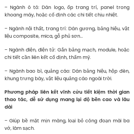
– Ngành ô tô: Dán logo, ốp trang trí, panel trong
khoang máy, hoặc cố định các chi tiết chịu nhiệt.
– Ngành nội thất, trang trí: Dán gương, bảng hiệu, vật
liệu composite, mica, gỗ phủ sơn…
– Ngành điện, điện tử: Gắn bảng mạch, module, hoặc
chi tiết cần liên kết cố định, thẩm mỹ.
– Ngành bao bì, quảng cáo: Dán bảng hiệu, hộp đèn,
khung trưng bày, vật liệu quảng cáo ngoài trời.
Phương pháp liên kết vĩnh cửu tiết kiệm thời gian
thao tác, dễ sử dụng mang lại độ bền cao và lâu
dài
– Giúp bề mặt mịn màng, loại bỏ công đoạn mài ba
vớ, làm sạch.