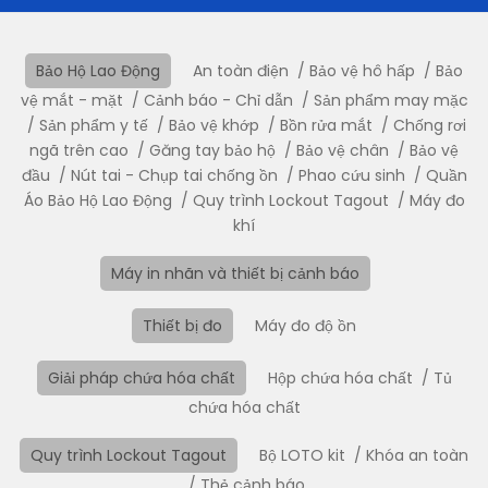
Bảo Hộ Lao Động
An toàn điện
Bảo vệ hô hấp
Bảo
vệ mắt - mặt
Cảnh báo - Chỉ dẫn
Sản phẩm may mặc
Sản phẩm y tế
Bảo vệ khớp
Bồn rửa mắt
Chống rơi
ngã trên cao
Găng tay bảo hộ
Bảo vệ chân
Bảo vệ
đầu
Nút tai - Chụp tai chống ồn
Phao cứu sinh
Quần
Áo Bảo Hộ Lao Động
Quy trình Lockout Tagout
Máy đo
khí
Máy in nhãn và thiết bị cảnh báo
Thiết bị đo
Máy đo độ ồn
Giải pháp chứa hóa chất
Hộp chứa hóa chất
Tủ
chứa hóa chất
Quy trình Lockout Tagout
Bộ LOTO kit
Khóa an toàn
Thẻ cảnh báo