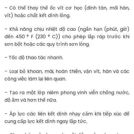
– Có thể thay thế ốc vít cơ học (đinh tán, mối hàn,
vít) hoặc chất kết dính lỏng.
– Khả năng chịu nhiệt độ cao (ngắn hạn (phút, giờ)
đến 450 ° F (230 ° C)) cho phép lắp ráp trước khi
sơn bột hoặc các quy trình sơn lỏng.
– Tốc độ thao tác nhanh.
– Loại bỏ khoan, mài, hoàn thiện, vặn vít, hàn và các
công việc làm lại liên quan.
– Tạo ra một lớp niêm phong vĩnh viễn chống nước,
độ ẩm và hơn thế nữa.
– Áp lực các liên kết dính nhạy cảm khi tiếp xúc để
cung cấp lực kết dính ngay lập tức.