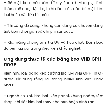
– Bề mặt keo màu xám (Grey Foam): Mang lại tính
thẩm mỹ cao, đặc biệt khi dán trên các bề mặt kim
loại hoặc vật liệu tối màu.
– Thi công dễ dàng: Không cần dụng cụ chuyên dụng,
tiết kiệm thời gian và chi phí sản xuất.
– Khả năng chống ẩm, tia UV và hóa chất: Đảm bảo
độ bền lâu dài trong điều kiện khắc nghiệt.
Ứng dụng thực tế của băng keo VHB GPH-
110GF
Hiện nay, loại băng keo cường lực 3M VHB GPH 110 GF
được sử dụng rộng rãi trong nhiều lĩnh vực khác
nhau:
– Ngành cơ khí, kim loại: Dán panel, khung nhôm, tấm
thép, chi tiết kim loại thay cho hàn hoặc đinh tán.