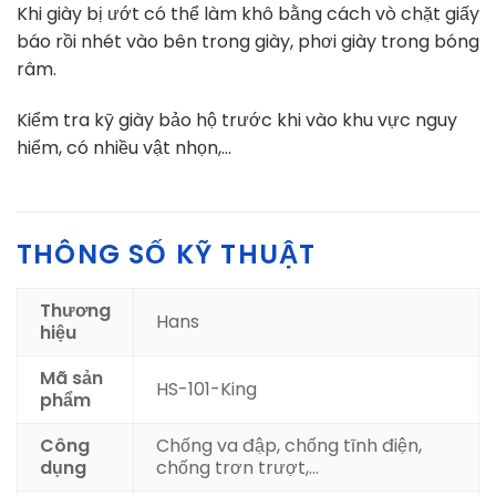
Khi giày bị ướt có thể làm khô bằng cách vò chặt giấy
báo rồi nhét vào bên trong giày, phơi giày trong bóng
râm.
Kiểm tra kỹ giày bảo hộ trước khi vào khu vực nguy
hiểm, có nhiều vật nhọn,…
THÔNG SỐ KỸ THUẬT
Thương
Hans
hiệu
Mã sản
HS-101-King
phẩm
Công
Chống va đập, chống tĩnh điện,
dụng
chống trơn trượt,…