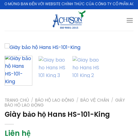
Skip
MỪNG BẠN ĐẾN VỚI WEBSITE CHÍNH THỨC CỦA CÔNG TY CỔ PHẦN ACHISO
to
content
TRANG CHỦ
/
BẢO HỘ LAO ĐỘNG
/
BẢO VỆ CHÂN
/
GIÀY
BẢO HỘ LAO ĐỘNG
Giày bảo hộ Hans HS-101-King
Liên hệ