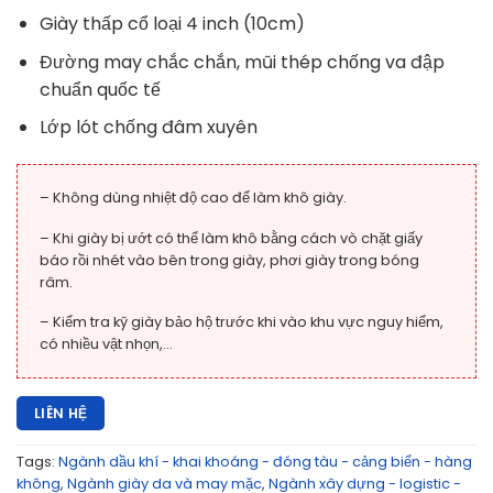
Giày thấp cổ loại 4 inch (10cm)
Đường may chắc chắn, mũi thép chống va đập
chuẩn quốc tế
Lớp lót chống đâm xuyên
– Không dùng nhiệt độ cao để làm khô giày.
– Khi giày bị ướt có thể làm khô bằng cách vò chặt giấy
báo rồi nhét vào bên trong giày, phơi giày trong bóng
râm.
– Kiểm tra kỹ giày bảo hộ trước khi vào khu vực nguy hiểm,
có nhiều vật nhọn,…
LIÊN HỆ
Tags:
Ngành dầu khí - khai khoáng - đóng tàu - cảng biển - hàng
không
,
Ngành giày da và may mặc
,
Ngành xây dựng - logistic -