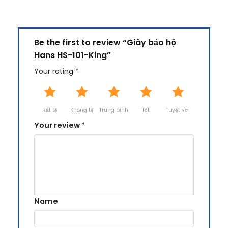
Be the first to review “Giày bảo hộ
Hans HS-101-King”
Your rating
*
Rất tệ
Không tệ
Trung bình
Tốt
Tuyệt vời
Your review
*
Name