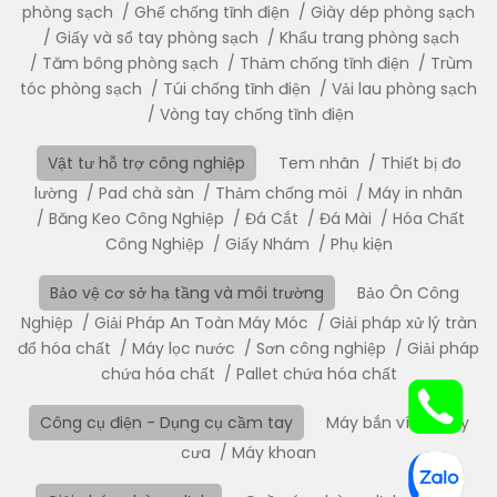
phòng sạch
Ghế chống tĩnh điện
Giày dép phòng sạch
Giấy và sổ tay phòng sạch
Khẩu trang phòng sạch
Tăm bông phòng sạch
Thảm chống tĩnh điện
Trùm
tóc phòng sạch
Túi chống tĩnh điện
Vải lau phòng sạch
Vòng tay chống tĩnh điện
Vật tư hỗ trợ công nghiệp
Tem nhãn
Thiết bị đo
lường
Pad chà sàn
Thảm chống mỏi
Máy in nhãn
Băng Keo Công Nghiệp
Đá Cắt
Đá Mài
Hóa Chất
Công Nghiệp
Giấy Nhám
Phụ kiện
Bảo vệ cơ sở hạ tầng và môi trường
Bảo Ôn Công
Nghiệp
Giải Pháp An Toàn Máy Móc
Giải pháp xử lý tràn
đổ hóa chất
Máy lọc nước
Sơn công nghiệp
Giải pháp
chứa hóa chất
Pallet chứa hóa chất
Công cụ điện - Dụng cụ cầm tay
Máy bắn vít
Máy
cưa
Máy khoan