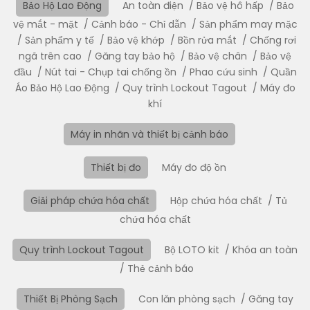
Bảo Hộ Lao Động
An toàn điện
Bảo vệ hô hấp
Bảo
vệ mắt - mặt
Cảnh báo - Chỉ dẫn
Sản phẩm may mặc
Sản phẩm y tế
Bảo vệ khớp
Bồn rửa mắt
Chống rơi
ngã trên cao
Găng tay bảo hộ
Bảo vệ chân
Bảo vệ
đầu
Nút tai - Chụp tai chống ồn
Phao cứu sinh
Quần
Áo Bảo Hộ Lao Động
Quy trình Lockout Tagout
Máy đo
khí
Máy in nhãn và thiết bị cảnh báo
Thiết bị đo
Máy đo độ ồn
Giải pháp chứa hóa chất
Hộp chứa hóa chất
Tủ
chứa hóa chất
Quy trình Lockout Tagout
Bộ LOTO kit
Khóa an toàn
Thẻ cảnh báo
Thiết Bị Phòng Sạch
Con lăn phòng sạch
Găng tay