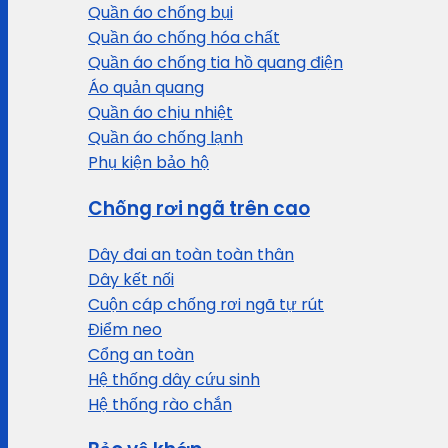
Quần áo chống bụi
Quần áo chống hóa chất
Quần áo chống tia hồ quang điện
Áo quản quang
Quần áo chịu nhiệt
Quần áo chống lạnh
Phụ kiện bảo hộ
Chống rơi ngã trên cao
Dây đai an toàn toàn thân
Dây kết nối
Cuộn cáp chống rơi ngã tự rút
Điểm neo
Cổng an toàn
Hệ thống dây cứu sinh
Hệ thống rào chắn