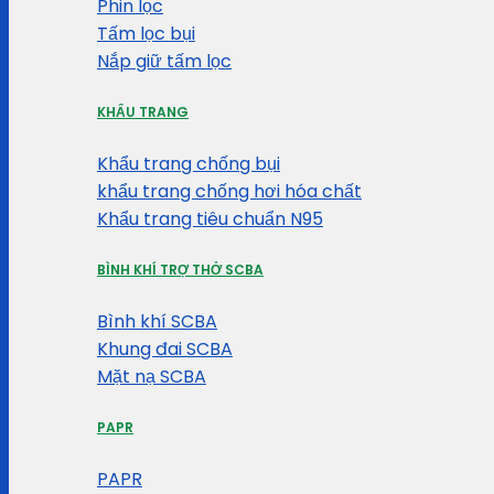
Phin lọc
Tấm lọc bụi
Nắp giữ tấm lọc
KHẨU TRANG
Khẩu trang chống bụi
khẩu trang chống hơi hóa chất
Khẩu trang tiêu chuẩn N95
BÌNH KHÍ TRỢ THỞ SCBA
Bình khí SCBA
Khung đai SCBA
Mặt nạ SCBA
PAPR
PAPR