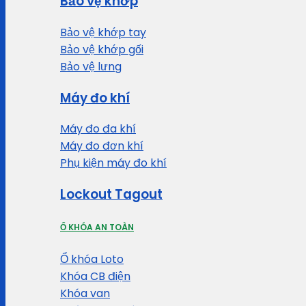
Bảo vệ khớp
Bảo vệ khớp tay
Bảo vệ khớp gối
Bảo vệ lưng
Máy đo khí
Máy đo đa khí
Máy đo đơn khí
Phụ kiện máy đo khí
Lockout Tagout
Ổ KHÓA AN TOÀN
Ổ khóa Loto
Khóa CB điện
Khóa van