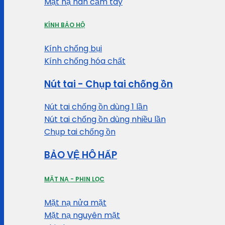
Mặt nạ hàn cầm tay
KÍNH BẢO HỘ
Kính chống bụi
Kính chống hóa chất
Nút tai - Chụp tai chống ồn
Nút tai chống ồn dùng 1 lần
Nút tai chống ồn dùng nhiều lần
Chụp tai chống ồn
BẢO VỆ HÔ HẤP
MẶT NẠ - PHIN LỌC
Mặt nạ nửa mặt
Mặt nạ nguyên mặt