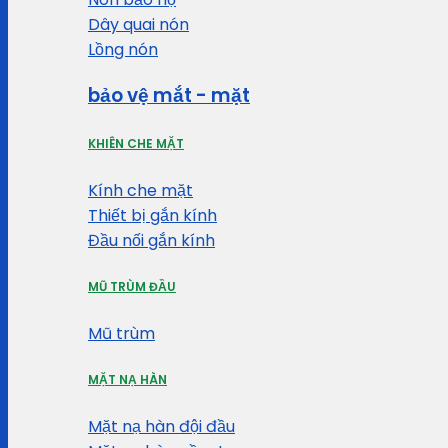
Dây quai nón
Lồng nón
bảo vệ mắt - mặt
KHIÊN CHE MẶT
Kính che mặt
Thiết bị gắn kính
Đầu nối gắn kính
MŨ TRÙM ĐẦU
Mũ trùm
MẶT NẠ HÀN
Mặt nạ hàn đội đầu