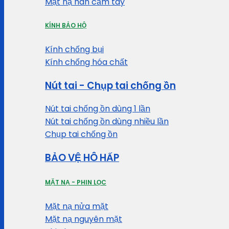
Mặt nạ hàn cầm tay
KÍNH BẢO HỘ
Kính chống bụi
Kính chống hóa chất
Nút tai - Chụp tai chống ồn
Nút tai chống ồn dùng 1 lần
Nút tai chống ồn dùng nhiều lần
Chụp tai chống ồn
BẢO VỆ HÔ HẤP
MẶT NẠ - PHIN LỌC
Mặt nạ nửa mặt
Mặt nạ nguyên mặt