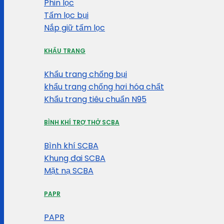
Phin lọc
Tấm lọc bụi
Nắp giữ tấm lọc
KHẨU TRANG
Khẩu trang chống bụi
khẩu trang chống hơi hóa chất
Khẩu trang tiêu chuẩn N95
BÌNH KHÍ TRỢ THỞ SCBA
Bình khí SCBA
Khung đai SCBA
Mặt nạ SCBA
PAPR
PAPR