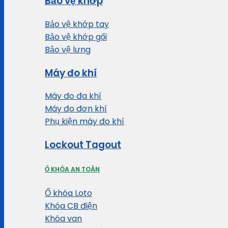
Bảo vệ khớp
Bảo vệ khớp tay
Bảo vệ khớp gối
Bảo vệ lưng
Máy đo khí
Máy đo đa khí
Máy đo đơn khí
Phụ kiện máy đo khí
Lockout Tagout
Ổ KHÓA AN TOÀN
Ổ khóa Loto
Khóa CB điện
Khóa van