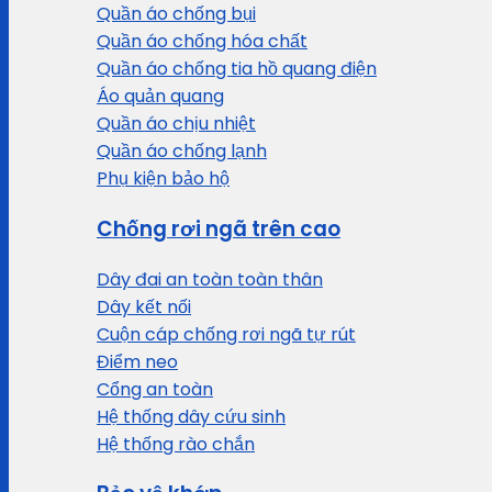
Quần áo chống bụi
Quần áo chống hóa chất
Quần áo chống tia hồ quang điện
Áo quản quang
Quần áo chịu nhiệt
Quần áo chống lạnh
Phụ kiện bảo hộ
Chống rơi ngã trên cao
Dây đai an toàn toàn thân
Dây kết nối
Cuộn cáp chống rơi ngã tự rút
Điểm neo
Cổng an toàn
Hệ thống dây cứu sinh
Hệ thống rào chắn