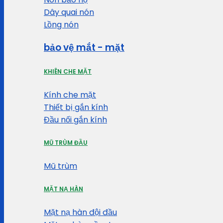
Dây quai nón
Lồng nón
bảo vệ mắt - mặt
KHIÊN CHE MẶT
Kính che mặt
Thiết bị gắn kính
Đầu nối gắn kính
MŨ TRÙM ĐẦU
Mũ trùm
MẶT NẠ HÀN
Mặt nạ hàn đội đầu